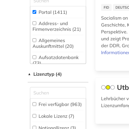
(84)
abfallrecht (2)
FID
DEUTSC
Portal (1411
)
Biologie,
Socialism on
abgabeordnung (1)
Biotechnologie (95)
Address- und
Geschichte, 
Firmenverzeichnis (21
)
abgeordneter (1)
Perspektive. 
Buch- und
Bibliothekswesen,
und zeigt Pr
Allgemeines
abraham geiger
Informationswissenschaft
der DDR, Gro
Auskunftmittel (20
)
kolle (1)
(59)
Informatione
Aufsatzdatenbank
abrüstung (1)
Chemie und
(73
)
Pharmazie (61)
abschnitt 1 (1)
Lizenztyp (4)
Bestandsverzeichnis
▲
Elektrotechnik,
(47
)
abschnitt 2 (1)
Elektronik,
Utb
Nachrichtentechnik (34)
Biographische
absolvent (1)
Datenbank (44
)
Lehrbücher v
Energietechnik (51)
Frei verfügbar (963)
Lizenzumfang
abwasser (1)
Ethnologie (57)
Buchhandelsverzeichnis
Lokale Lizenz (7)
(0
)
abwassertechnologie
Fakultät EMI (4)
Nationallizenz (3)