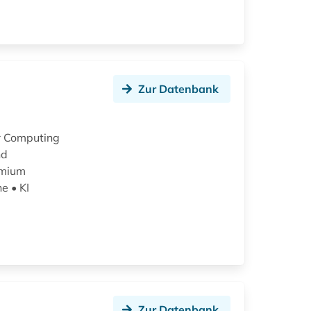
Zur Datenbank
or Computing
nd
emium
e • KI
Zur Datenbank