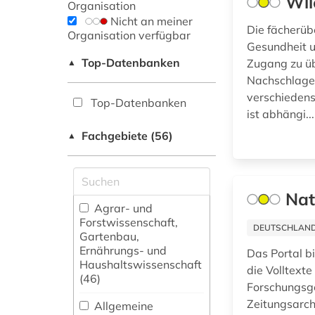
Wil
Organisation
Nicht an meiner
Die fächerüb
Organisation verfügbar
Gesundheit u
Top-Datenbanken
Zugang zu üb
▲
Nachschlagew
verschiedenst
Top-Datenbanken
ist abhängi..
Fachgebiete (56)
▲
Nat
Agrar- und
Forstwissenschaft,
DEUTSCHLANDW
Gartenbau,
Ernährungs- und
Das Portal b
Haushaltswissenschaft
die Volltext
(46)
Forschungsge
Zeitungsarch
Allgemeine