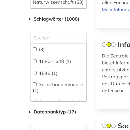
Naturwissenschaft (53)
allen Fachgeb
Mehr Informa
Allgemeine und
Schlagwörter (1000)
fachübergreifende
▲
Datenbanken (315)
Allgemeine und
vergleichende Sprach-
Inf
und
(3)
Literaturwissenschaft.
Die Zentrale
Indogermanistik.
1680-1648 (1)
bietet Infor
Außereuropäische
unterstützt 
Sprachen und
1848 (1)
Vertragspart
Literaturen (88)
des Datensch
3d-gebäudemodelle
Anglistik.
(1)
datenschut..
Amerikanistik (56)
3d-möbelmodelle (1)
Archäologie (42)
Datenbanktyp (17)
▲
abbau (1)
Architektur,
Bauingenieur- und
Soc
abbildung (1)
Vermessungswesen