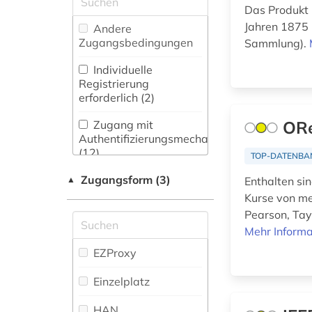
Pädagogik und des
Das Produkt
Bildungswesens (3)
Wörterbuch,
Jahren 1875 
Andere
afrikawissenschaften
Enzyklopädie,
Zugangsbedingungen
Sammlung).
(1)
Nachschlagwerk (92
)
Gesundheitswissenschaften
(13)
Individuelle
afroamerikaner (1)
Zeitung (19
)
Registrierung
erforderlich (2)
Informatik (50)
afroamerikanische
Zeitungs-,
musik (1)
Zeitschriftenbibliographie
ORe
Klassische
Zugang mit
(8
)
Philologie.
Authentifizierungsmechanismen
agrargeschichte (1)
Byzantinistik.
(12)
TOP-DATENBA
Mittellateinische und
agrarsoziologie (1)
Zugangsform (3)
Neugriechische
▲
Enthalten si
Philologie. Neulatein
agrarwissenschaft
Kurse von me
(25)
(1)
Pearson, Tay
Mehr Informa
Kunstgeschichte
ahnenforschung (1)
(102)
EZProxy
aids (1)
Lern- und
Einzelplatz
Trainingsvideos (4)
akademiker (1)
HAN