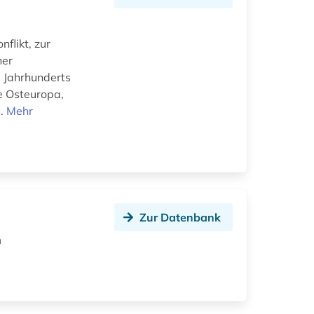
flikt, zur
her
. Jahrhunderts
e Osteuropa,
..
Mehr
Zur Datenbank
m