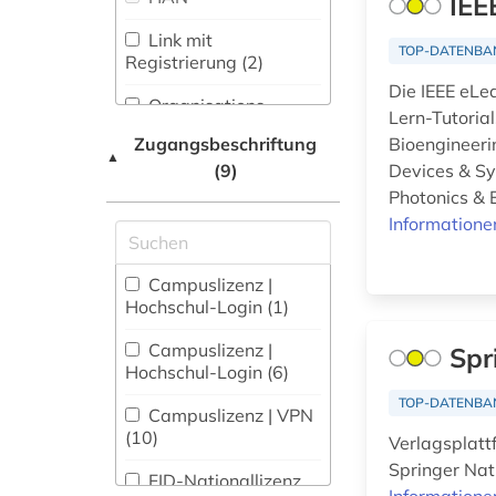
IEE
Maschinenbau (5)
albert (1)
Link mit
TOP-DATENBA
Mathematik (32)
Registrierung (2)
albrecht (1)
Die IEEE eLe
Medien- und
Organisations-
allgemeine und
Lern-Tutoria
Kommunikationswissenschaften,
Netzwerk / VPN (10)
vergleichende
Kommunikationsdesign (102)
Zugangsbeschriftung
Bioengineeri
literaturwissenschaft
▲
(9)
Devices & Sy
Shibboleth (8)
(1)
Medizin (117)
Photonics & 
Zugriff vor Ort
allmende (1)
Informatione
Militärwissenschaft
(3)
alltag (1)
Campuslizenz |
Musikwissenschaft
Hochschul-Login (1)
alltagsgeschichte
(71)
&lt;fach&gt; (2)
Campuslizenz |
Spr
Natur- und
Hochschul-Login (6)
alltagskultur (2)
Umweltschutz (29)
TOP-DATENBA
Campuslizenz | VPN
almanach (1)
Normen, Technische
(10)
Verlagsplatt
Richtlinien, Patente (2)
altamerikanistik (1)
Springer Nat
FID-Nationallizenz