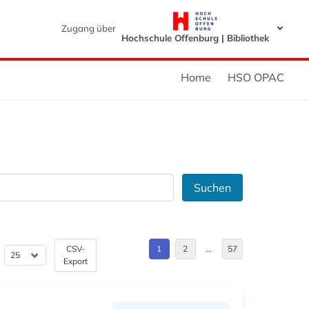
Zugang über
Hochschule Offenburg | Bibliothek
Home
HSO OPAC
Suchen
CSV-
1
2
…
57
Export