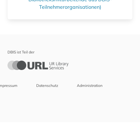
Teilnehmerorganisationen)
DBIS ist Teil der
Impressum
Datenschutz
Administration