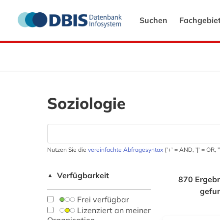
Suchen
Fachgebie
Soziologie
Nutzen Sie die
vereinfachte Abfragesyntax
('+' = AND, '|' = OR,
Verfügbarkeit
▲
870 Ergebn
gefu
Frei verfügbar
Lizenziert an meiner