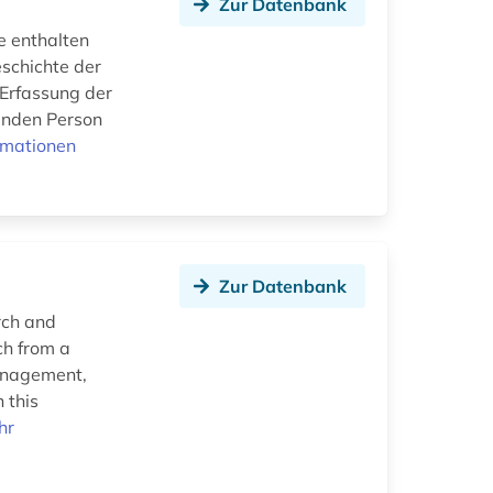
Zur Datenbank
e enthalten
eschichte der
 Erfassung der
enden Person
rmationen
Zur Datenbank
rch and
ch from a
management,
 this
hr