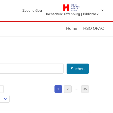
Zugang über
Hochschule Offenburg | Bibliothek
Home
HSO OPAC
Suchen
t
1
2
…
35