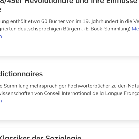
8/49er Revolutionäre und ihre Einflüsse
e
ng enthält etwa 60 Bücher von im 19. Jahrhundert in die Ve
grierten deutschsprachigen Bürgern. (E-Book-Sammlung)
Me
n
dictionnaires
e Sammlung mehrsprachiger Fachwörterbücher zu den Natur-
issenschaften von Conseil International de la Langue Franç
n
Klassiker der Soziologie