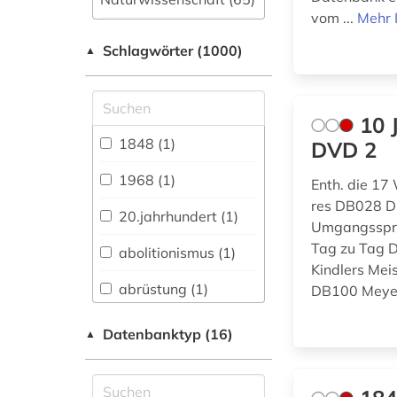
vom ...
Mehr 
Allgemeine und
Schlagwörter (1000)
fachübergreifende
▲
Datenbanken (205)
Allgemeine und
10 
vergleichende Sprach-
und
1848 (1)
DVD 2
Literaturwissenschaft.
Indogermanistik.
1968 (1)
Enth. die 17
Außereuropäische
res DB028 D
Sprachen und
20.jahrhundert (1)
Umgangsspra
Literaturen (96)
Tag zu Tag 
abolitionismus (1)
Anglistik.
Kindlers Me
Amerikanistik (91)
abrüstung (1)
DB100 Meyer
Archäologie (31)
abschlussarbeiten
Datenbanktyp (16)
▲
(1)
Architektur,
Bauingenieur- und
adorno (1)
Vermessungswesen