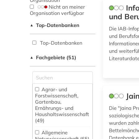
Organisation
Inf
Nicht an meiner
Organisation verfügbar
und Beru
Top-Datenbanken
▲
Die IAB-Infop
und Berufsfo
Top-Datenbanken
Informationen
und weiterfü
Fachgebiete (51)
▲
Literaturdat
Agrar- und
Jai
Forstwissenschaft,
Gartenbau,
Ernährungs- und
Die "Jaina P
Haushaltswissenschaft
soziologisch
(49)
wurden zahlr
Bettelmönche
Allgemeine
Datenbank en
Naturwissenschaft (65)