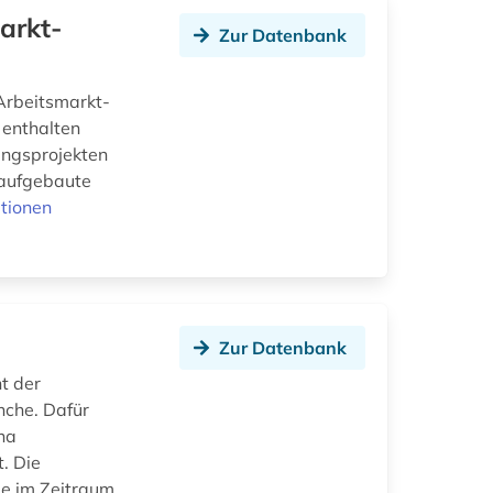
arkt-
Zur Datenbank
 Arbeitsmarkt-
 enthalten
hungsprojekten
 aufgebaute
tionen
Zur Datenbank
t der
nche. Dafür
na
. Die
ie im Zeitraum