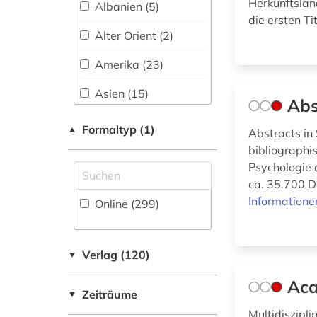
Herkunftsländ
Albanien (5)
Medizin (111)
die ersten T
amtliche statistik (1)
Alter Orient (2)
Militärwissenschaft
amtsdrucksache (1)
(4)
Amerika (23)
anarchismus (1)
Musikwissenschaft
Asien (15)
Abs
(45)
Australien, Ozeanien
anarchosyndikalismus
Formaltyp (1)
Natur- und
▲
Abstracts in
(7)
(1)
Umweltschutz (28)
bibliographi
Baden-
angewandte
Psychologie 
Pädagogik (148)
Wuerttemberg (1)
linguistik (1)
ca. 35.700 D
Informatione
Philosophie (107)
Online (299
)
Baltikum (3)
angewandte
wissenschaften (1)
Physik (42)
Bayern (5)
anglistik (3)
Verlag (120)
▼
Politologie (353)
Belarus (4)
anthropologie (8)
Aca
Psychologie (141)
Belgien (3)
Zeiträume
▼
antiheld (1)
Multidiszipl