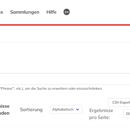
te
Sammlungen
Hilfe
EN
 '"Phrase"', etc.), um die Suche zu erweitern oder einzuschränken.
CSV-Expor
isse
Sortierung
Ergebnisse
nden
pro Seite: