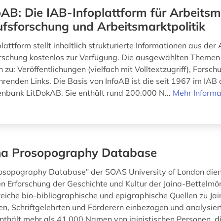
oAB: Die IAB-Infoplattform für Arbeitsm
fsforschung und Arbeitsmarktpolitik
lattform stellt inhaltlich strukturierte Informationen aus der
rschung kostenlos zur Verfügung. Die ausgewählten Themen
 zu: Veröffentlichungen (vielfach mit Volltextzugriff), Forsc
hrenden Links. Die Basis von InfoAB ist die seit 1967 im IAB
enbank LitDokAB. Sie enthält rund 200.000 N...
Mehr Informa
na Prosopography Database
rosopography Database" der SOAS University of London dien
en Erforschung der Geschichte und Kultur der Jaina-Bettelmö
eiche bio-bibliographische und epigraphische Quellen zu Jai
n, Schriftgelehrten und Förderern einbezogen und analysiert
thält mehr als 41.000 Namen von jainistischen Personen, d