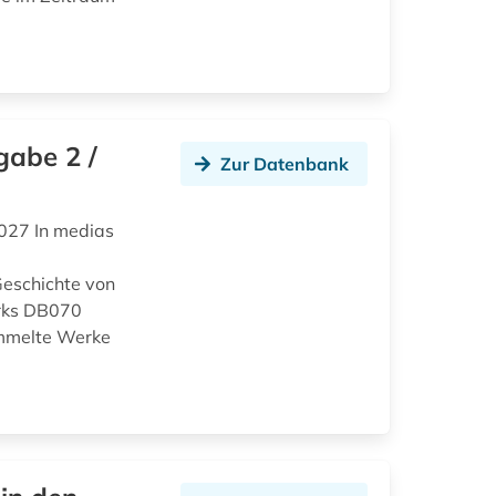
gabe 2 /
Zur Datenbank
027 In medias
eschichte von
rks DB070
ammelte Werke