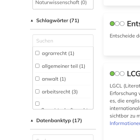
Naturwissenschaft (0)
Allgemeine und
Schlagwörter (71)
fachübergreifende
▲
Ent
Datenbanken (0)
Entscheide d
Allgemeine und
vergleichende Sprach-
und
agrarrecht (1)
Literaturwissenschaft.
Indogermanistik.
allgemeiner teil (1)
Außereuropäische
LCG
Sprachen und
anwalt (1)
Literaturen (0)
LGCL (Litera
arbeitsrecht (3)
Erforschung v
Anglistik.
es, die engli
Amerikanistik (0)
internationa
außenwirtschaftsrecht
Archäologie (0)
sichtbar zu 
(1)
Datenbanktyp (17)
▲
Informatione
Architektur,
berufsrecht (1)
Bauingenieur- und
Vermessungswesen (0)