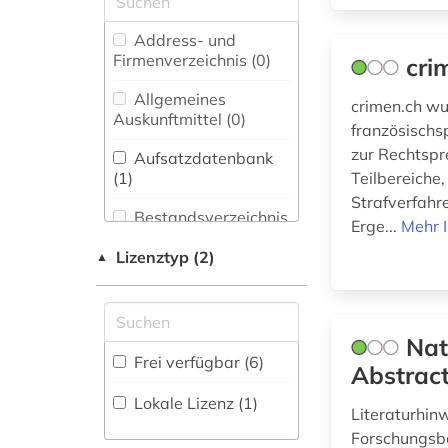
besonderer teil (1)
Biologie,
Address- und
bilanzrecht (1)
Biotechnologie (0)
Firmenverzeichnis (0
)
cri
bundesgerichtshof
Buch- und
Allgemeines
(1)
crimen.ch wu
Bibliothekswesen,
Auskunftmittel (0
)
französischs
Informationswissenschaft
bundesrecht (1)
(0)
zur Rechtspr
Aufsatzdatenbank
(1
)
Teilbereiche
bürgerliches recht
Chemie und
Strafverfahre
(2)
Pharmazie (0)
Bestandsverzeichnis
Erge...
Mehr 
(0
)
deutschland (5)
eBook-Sammlung
Lizenztyp (2)
▲
(0)
Biographische
ebook (1)
Datenbank (0
)
Elektrotechnik,
elektronisches buch
Elektronik,
Nat
(1)
Nachrichtentechnik (0)
Buchhandelsverzeichnis
Frei verfügbar (6)
Abstrac
(0
)
Energietechnik (0)
Lokale Lizenz (1)
entscheidungssammlung
Disziplinäre
Literaturhin
(1)
Ethnologie (0)
Forschungsdatenrepositorien
Forschungsbe