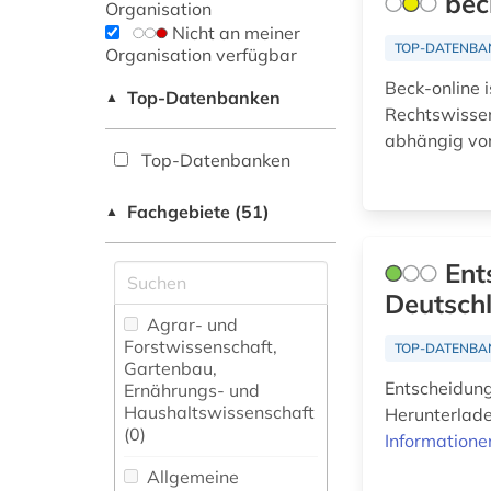
bec
Organisation
Nicht an meiner
TOP-DATENBA
Organisation verfügbar
Beck-online 
Top-Datenbanken
▲
Rechtswissen
abhängig von
Top-Datenbanken
Fachgebiete (51)
▲
Ent
Deutsch
Agrar- und
Forstwissenschaft,
TOP-DATENBA
Gartenbau,
Entscheidung
Ernährungs- und
Haushaltswissenschaft
Herunterlade
(0)
Informatione
Allgemeine