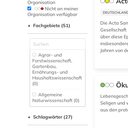
Act
Organisation
Nicht an meiner
DEUTSCHLANDW
Organisation verfügbar
Die Acta San
Fachgebiete (51)
▲
Gesellschaft 
über diese Ep
insbesondere
Jahren von de
Agrar- und
Forstwissenschaft,
Gartenbau,
Ernährungs- und
Haushaltswissenschaft
(0)
Öku
Allgemeine
Lebensgeschi
Naturwissenschaft (0)
Seligen und 
aus den prot
Allgemeine und
Schlagwörter (27)
fachübergreifende
▲
Datenbanken (1)