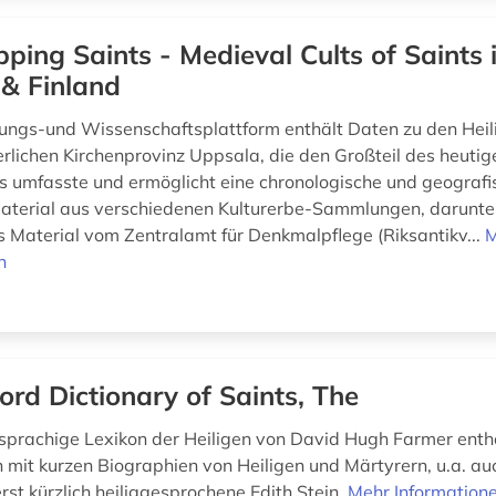
ping Saints - Medieval Cults of Saints 
& Finland
ungs-und Wissenschaftsplattform enthält Daten zu den Heili
terlichen Kirchenprovinz Uppsala, die den Großteil des heut
s umfasste und ermöglicht eine chronologische und geografi
Material aus verschiedenen Kulturerbe-Sammlungen, darunte
es Material vom Zentralamt für Denkmalpflege (Riksantikv...
M
n
ord Dictionary of Saints, The
sprachige Lexikon der Heiligen von David Hugh Farmer enth
 mit kurzen Biographien von Heiligen und Märtyrern, u.a. au
erst kürzlich heiliggesprochene Edith Stein.
Mehr Information