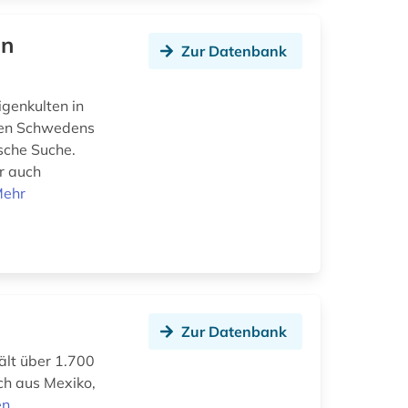
in
Zur Datenbank
genkulten in
igen Schwedens
sche Suche.
r auch
ehr
Zur Datenbank
ält über 1.700
ch aus Mexiko,
en