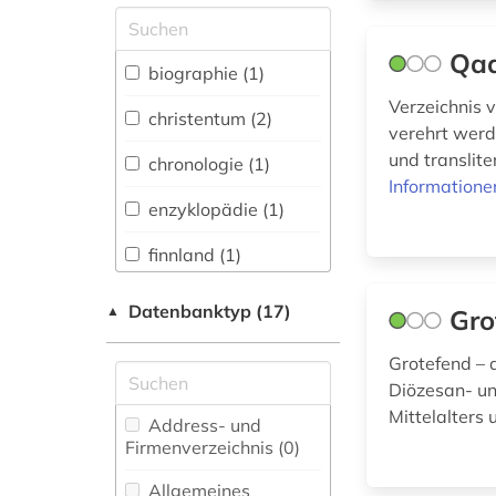
Allgemeine und
vergleichende Sprach-
Qad
und
biographie (1)
Literaturwissenschaft.
Verzeichnis v
Indogermanistik.
christentum (2)
verehrt werd
Außereuropäische
Sprachen und
und translit
chronologie (1)
Literaturen (1)
Informatione
enzyklopädie (1)
Anglistik.
Amerikanistik (1)
finnland (1)
Archäologie (1)
frühe neuzeit (1)
Datenbanktyp (17)
▲
Gro
Architektur,
geschichte (1)
Bauingenieur- und
Grotefend – d
Vermessungswesen (1)
Diözesan- un
hagiografie (1)
Mittelalters 
Biologie,
Address- und
heilige (1)
Biotechnologie (0)
Firmenverzeichnis (0
)
heiligenfest (1)
Buch- und
Allgemeines