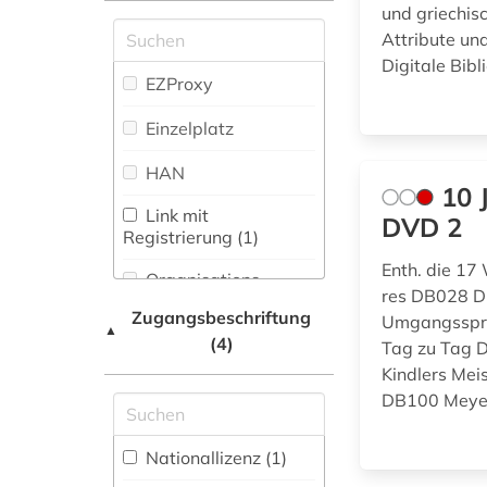
Reports (0)
und griechisc
Zeitungs-,
Attribute und
Klassische
Zeitschriftenbibliographie
Digitale Bibl
Philologie.
(0
)
EZProxy
Byzantinistik.
Mittellateinische und
Einzelplatz
Neugriechische
Philologie. Neulatein (2)
HAN
10 
Kunstgeschichte (4)
Link mit
DVD 2
Registrierung (1)
Maschinenbau (0)
Enth. die 17
Organisations-
Mathematik (0)
res DB028 D
Netzwerk / VPN
Zugangsbeschriftung
Umgangsspra
▲
Medien- und
(4)
Shibboleth
Tag zu Tag 
Kommunikationswissenschaften,
Kindlers Me
Kommunikationsdesign (1)
Zugriff vor Ort
DB100 Meyer
Medizin (0)
Nationallizenz (1)
Militärwissenschaft