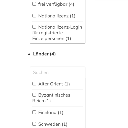
(0)
frei verfügbar (4)
Musikwissenschaft
Nationallizenz (1)
(0)
Nationallizenz-Login
Natur- und
für registrierte
Umweltschutz (0)
Einzelpersonen (1)
Normen (0)
Länder (4)
▲
Pädagogik (0)
Patente (0)
Philosophie (1)
Alter Orient (1)
Physik (0)
Byzantinisches
Reich (1)
Politologie (0)
Finnland (1)
Psychologie (0)
Schweden (1)
Rechtswissenschaft