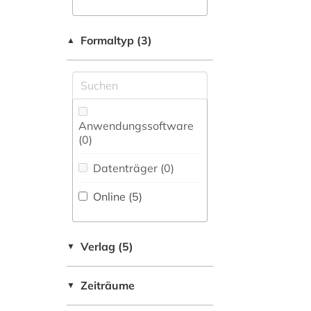
(0)
Formaltyp (3)
▲
Romanistik (1)
Slavistik (1)
Soziologie (1)
Anwendungssoftware
Sport (0)
(0
)
Statistisches
Quellenmaterial (0)
Datenträger (0
)
Suchmaschinen (0)
Online (5
)
Technik (0)
Verlag (5)
▼
Theologie und
Religionswissenschaften
(9)
Zeiträume
▼