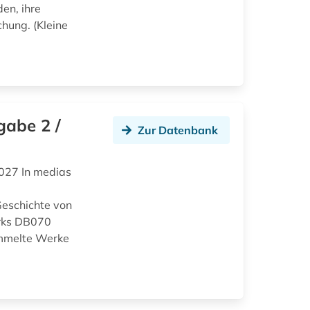
den, ihre
chung. (Kleine
gabe 2 /
Zur Datenbank
027 In medias
eschichte von
rks DB070
ammelte Werke