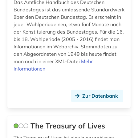
Das Amtliche Handbuch des Deutschen
Bundestages ist das umfassende Standardwerk
judenvernichtung (1)
über den Deutschen Bundestag. Es erscheint in
jugendliteratur (2)
jeder Wahlperiode neu, etwa fünf Monate nach
der Konstituierung des Bundestages. Für die 16.
kanada (2)
bis 18. Wahlperiode (2005 - 2016) findet man
Informationen im Webarchiv. Stammdaten zu
karte (1)
den Abgeordneten von 1949 bis heute findet
man auch in einer XML-Datei
kinderliteratur (2)
Mehr
Informationen
komintern (1)
komponist (2)
Zur Datenbank
komponistin (1)
kongress (1)
The Treasury of Lives
kriegsverbrechen (1)
kultur (4)
The Treasury of Lives ist eine biographische