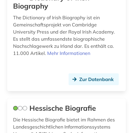
neuseeland (1)
Biography
niederlande (4)
The Dictionary of Irish Biography ist ein
Gemeinschaftsprojekt von Cambridge
niederländisch (1)
University Press und der Royal Irish Academy.
nordrhein-westfalen (1)
Es stellt das umfassendste biographische
Nachschlagewerk zu Irland dar. Es enthält ca.
norwegen (2)
11.000 Artikel.
Mehr Informationen
okkupation (1)
ortsgeschichte &amp;lt;fach&amp;gt; (1)
Zur Datenbank
ostmitteleuropa (1)
pablo (1)
Hessische Biografie
partei (1)
Die Hessische Biografie bietet im Rahmen des
pfarrer (1)
Landesgeschichtlichen Informationssystems