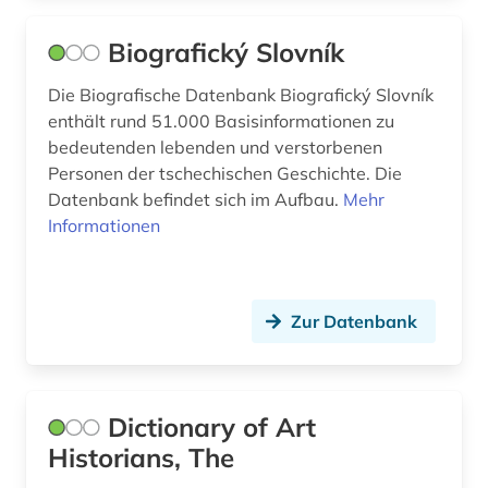
gesetzgebung (1)
Rumänien (1)
Biografický Slovník
griechenland (1)
Russland, Sowjetunion (1)
Die Biografische Datenbank Biografický Slovník
enthält rund 51.000 Basisinformationen zu
großbritannien (1)
Saarland (1)
bedeutenden lebenden und verstorbenen
grönland (1)
Sachsen (3)
Personen der tschechischen Geschichte. Die
Datenbank befindet sich im Aufbau.
Mehr
h.f. grandjean (1)
Schweden (2)
Informationen
hamburg (1)
Schweiz (3)
hessen (2)
Slowakei (1)
Zur Datenbank
himalaja (1)
Slowenien (2)
hispanistik (1)
Spanien (1)
Dictionary of Art
historische persönlichkeit (2)
Suedosteuropa (1)
Historians, The
holocaust (2)
Tschechische Republik (3)