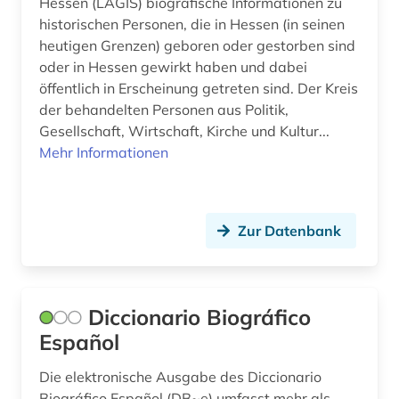
Hessen (LAGIS) biografische Informationen zu
physik (1)
historischen Personen, die in Hessen (in seinen
picasso (1)
heutigen Grenzen) geboren oder gestorben sind
oder in Hessen gewirkt haben und dabei
polen (1)
öffentlich in Erscheinung getreten sind. Der Kreis
der behandelten Personen aus Politik,
politik (3)
Gesellschaft, Wirtschaft, Kirche und Kultur...
Mehr Informationen
popmusik (2)
portal (2)
preußen (1)
Zur Datenbank
prosopografie (1)
prosopographie (1)
Diccionario Biográfico
protokoll (1)
Español
republikflucht (1)
Die elektronische Ausgabe des Diccionario
Biográfico Español (DB~e) umfasst mehr als