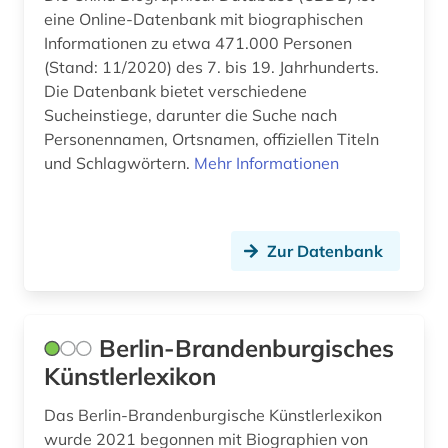
sorben (1)
eine Online-Datenbank mit biographischen
Informationen zu etwa 471.000 Personen
soziologe (1)
(Stand: 11/2020) des 7. bis 19. Jahrhunderts.
Die Datenbank bietet verschiedene
soziologie (1)
Sucheinstiege, darunter die Suche nach
spanien (1)
Personennamen, Ortsnamen, offiziellen Titeln
und Schlagwörtern.
Mehr Informationen
sport (1)
staat (1)
Zur Datenbank
staatsminister (1)
statistik (1)
Berlin-Brandenburgisches
sänger (2)
Künstlerlexikon
söderholm, kerstin | schriftstellerin (1)
Das Berlin-Brandenburgische Künstlerlexikon
südafrika (1)
wurde 2021 begonnen mit Biographien von