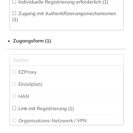
Individuelle Registrierung erforderlich (1)
byzanz (1)
Militärwissenschaft (0)
Zugang mit Authentifizierungsmechanismen
(1)
bühnenkünstler (2)
Musikwissenschaft (13)
chemie (3)
Natur- und Umweltschutz (0)
Zugangsform (1)
▲
china (1)
Normen (0)
Pädagogik (0)
commonwealth (1)
EZProxy
Patente (0)
dannebrogsmænd (1)
Einzelplatz
daten (1)
Philosophie (1)
HAN
Physik (2)
deutsch (4)
deutsche (1)
Politologie (9)
Link mit Registrierung (1)
Organisations-Netzwerk / VPN
Psychologie (0)
deutsches sprachgebiet (10)
Shibboleth
deutschland (15)
Rechtswissenschaft (1)