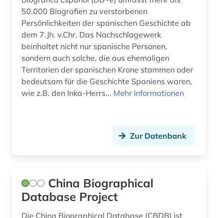
revolution 1848 (1)
50.000 Biografien zu verstorbenen
Persönlichkeiten der spanischen Geschichte ab
rheinland-pfalz (1)
dem 7.Jh. v.Chr. Das Nachschlagewerk
romanistik (1)
beinhaltet nicht nur spanische Personen,
sondern auch solche, die aus ehemaligen
saarland (1)
Territorien der spanischen Krone stammen oder
bedeutsam für die Geschichte Spaniens waren,
sachsen (2)
wie z.B. den Inka-Herrs...
Mehr Informationen
schnitzler (1)
schriftsteller (18)
Zur Datenbank
schriftstellerin (2)
schweden (2)
China Biographical
schweiz (4)
Database Project
slowenien (2)
Die China Biographical Database (CBDB) ist