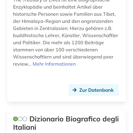
Enzyklopädie und beinhaltet Artikel über
kulturwissenschaften (1)
historische Personen sowie Familien aus Tibet,
der Himalaya-Region und den angrenzenden
kunst (4)
Gebieten in Zentralasien. Hierzu gehören z.B.
buddhistische Lehrer, Künstler, Wissenschaftler
kunstgeschichte (1)
und Politiker. Die mehr als 1200 Beiträge
kunsthistoriker (1)
stammen von über 100 verschiedenen
Wissenschaftlern und sind überwiegend peer
künstler (5)
review...
Mehr Informationen
landeskunde (4)
landtag (1)
Zur Datenbank
lehrmittel (1)
lexikon (7)
Dizionario Biografico degli
liechtenstein (1)
Italiani