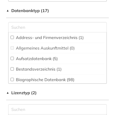
eBook-Sammlung (0)
australien (1)
Datenbanktyp (17)
▲
Elektrotechnik, Elektronik, Nachrichtentechnik
autobiografie (3)
(0)
autor (3)
Energietechnik (0)
Address- und Firmenverzeichnis (1
)
baden (1)
Ethnologie (2)
Allgemeines Auskunftmittel (0
)
baden-württemberg (1)
Firmen- und Produktverzeichnisse (0)
Aufsatzdatenbank (5
)
baltikum (1)
Geographie (5)
Bestandsverzeichnis (1
)
bauhaus (1)
Geowissenschaften (0)
Biographische Datenbank (98
)
bayerisch-schwaben (1)
Germanistik. Niederlandistik. Skandinavistik
(24)
Buchhandelsverzeichnis (0
)
bayern (2)
Lizenztyp (2)
▲
Geschichte (47)
Disziplinäre Forschungsdatenrepositorien (0
)
belletristik (1)
Geschichte der Pädagogik und des
Disziplinäre Repositorien (0
)
berlin (2)