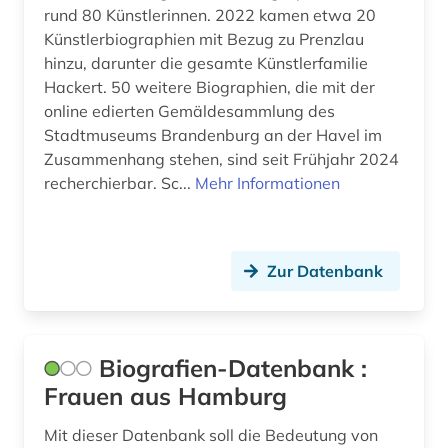
rund 80 Künstlerinnen. 2022 kamen etwa 20
süddeutschland (1)
Künstlerbiographien mit Bezug zu Prenzlau
südosteuropa (1)
hinzu, darunter die gesamte Künstlerfamilie
Hackert. 50 weitere Biographien, die mit der
südtirol (1)
online edierten Gemäldesammlung des
Stadtmuseums Brandenburg an der Havel im
tagebuch (2)
Zusammenhang stehen, sind seit Frühjahr 2024
techniker (1)
recherchierbar. Sc...
Mehr Informationen
theater (2)
theologie (1)
Zur Datenbank
tibet (1)
tibetologie (1)
Biografien-Datenbank :
tod (1)
Frauen aus Hamburg
tschechien (1)
Mit dieser Datenbank soll die Bedeutung von