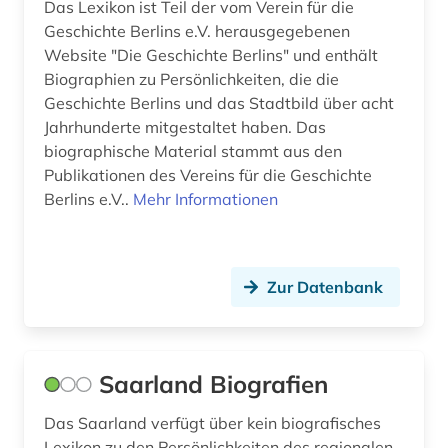
Das Lexikon ist Teil der vom Verein für die
westfalen (1)
Geschichte Berlins e.V. herausgegebenen
Website "Die Geschichte Berlins" und enthält
widerstand (1)
Biographien zu Persönlichkeiten, die die
Geschichte Berlins und das Stadtbild über acht
wissenschaftler (3)
Jahrhunderte mitgestaltet haben. Das
wolfgang amadeus (1)
biographische Material stammt aus den
Publikationen des Vereins für die Geschichte
wörterbuch (22)
Berlins e.V..
Mehr Informationen
zwangsarbeit (1)
österreich (6)
Zur Datenbank
überlebender (1)
Saarland Biografien
Das Saarland verfügt über kein biografisches
Lexikon zu den Persönlichkeiten des regionalen