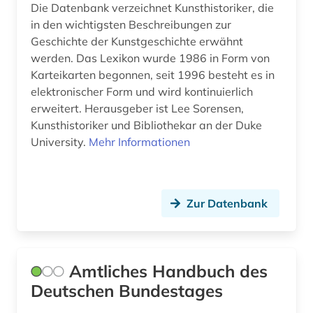
Die Datenbank verzeichnet Kunsthistoriker, die
indien (1)
in den wichtigsten Beschreibungen zur
USA (2)
Geschichte der Kunstgeschichte erwähnt
indologie (1)
Ungarn (3)
werden. Das Lexikon wurde 1986 in Form von
Karteikarten begonnen, seit 1996 besteht es in
international (1)
elektronischer Form und wird kontinuierlich
erweitert. Herausgeber ist Lee Sorensen,
iran (1)
Kunsthistoriker und Bibliothekar an der Duke
irland (1)
University.
Mehr Informationen
italien (1)
jainismus (1)
Zur Datenbank
jesus christus | religionsstifter (1)
journalistik (1)
Amtliches Handbuch des
juden (3)
Deutschen Bundestages
judentum (1)