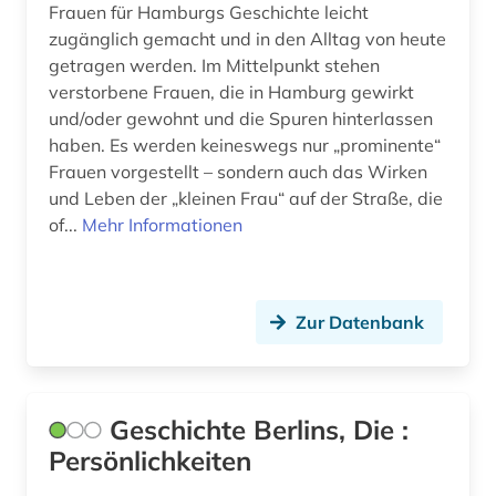
Frauen für Hamburgs Geschichte leicht
tänzer (1)
zugänglich gemacht und in den Alltag von heute
getragen werden. Im Mittelpunkt stehen
türkei (1)
verstorbene Frauen, die in Hamburg gewirkt
ungarn (2)
und/oder gewohnt und die Spuren hinterlassen
haben. Es werden keineswegs nur „prominente“
usa (3)
Frauen vorgestellt – sondern auch das Wirken
und Leben der „kleinen Frau“ auf der Straße, die
verfolgung (1)
of...
Mehr Informationen
vertriebener (1)
verwaltungsbeamter (1)
Zur Datenbank
verwaltungswissenschaft (1)
volkskunde (1)
Geschichte Berlins, Die :
weibliche vertriebene (1)
Persönlichkeiten
werkverzeichnis (2)