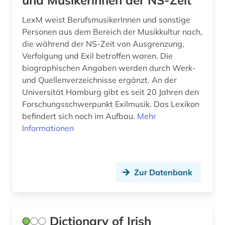
und Musikerinnen der NS-Zeit
musik (1)
LexM weist BerufsmusikerInnen und sonstige
musiker (4)
Personen aus dem Bereich der Musikkultur nach,
musikerin (1)
die während der NS-Zeit von Ausgrenzung,
Verfolgung und Exil betroffen waren. Die
musikgeschichte (1)
biographischen Angaben werden durch Werk-
und Quellenverzeichnisse ergänzt. An der
mythologie (1)
Universität Hamburg gibt es seit 20 Jahren den
Forschungsschwerpunkt Exil­mu­sik. Das Lexikon
münchen (1)
befindert sich noch im Aufbau.
Mehr
nachschlagewerk (2)
Informationen
nationalsozialismus (3)
natur (1)
Zur Datenbank
naturwissenschaften (1)
naturwissenschaftler (3)
Dictionary of Irish