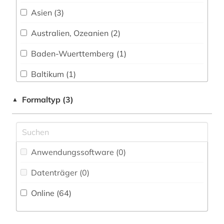
Wissenschaftskunde, Forschung, Hochschul-,
england (1)
Asien (3)
Museumswesen (0)
enzyklopädie (1)
Australien, Ozeanien (2)
estland (1)
Baden-Wuerttemberg (1)
exil (1)
Baltikum (1)
film (2)
Bayern (5)
Formaltyp (3)
▲
finnland (1)
Berlin (2)
flucht (1)
Brandenburg (2)
Anwendungssoftware (0
)
flüchtling (1)
Byzantinisches Reich (1)
Datenträger (0
)
frankfurt (1)
China (2)
Online (64
)
frankreich (1)
Daenemark (4)
frau (5)
Deutschland (28)