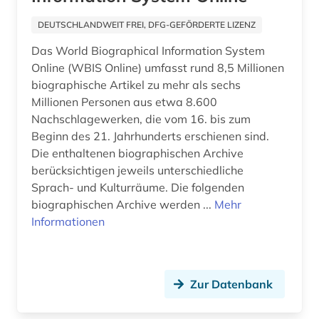
geschichte 1900- (1)
Italien (1)
DEUTSCHLANDWEIT FREI, DFG-GEFÖRDERTE LIZENZ
geschichte 1933-1945 (1)
Das World Biographical Information System
Kanada (1)
Online (WBIS Online) umfasst rund 8,5 Millionen
geschichte 1938-1945 (1)
Kroatien (1)
biographische Artikel zu mehr als sechs
Millionen Personen aus etwa 8.600
geschichte 1941-1944 (1)
Liechtenstein (1)
Nachschlagewerken, die vom 16. bis zum
geschichte 1945- (2)
Beginn des 21. Jahrhunderts erschienen sind.
Niederlande (5)
Die enthaltenen biographischen Archive
geschichte 1961-1989 (1)
Nordrhein-Westfalen (2)
berücksichtigen jeweils unterschiedliche
Sprach- und Kulturräume. Die folgenden
geschichte 500-1850 (1)
Norwegen (2)
biographischen Archive werden ...
Mehr
Informationen
geschichte <1700-1824> (1)
Oesterreich (6)
geschichte anfänge - 1910 (1)
Ostmitteleuropa (1)
geschichtswissenschaft (2)
Zur Datenbank
Polen (3)
gesellschaftliche organisation (1)
Rheinland-Pfalz (2)