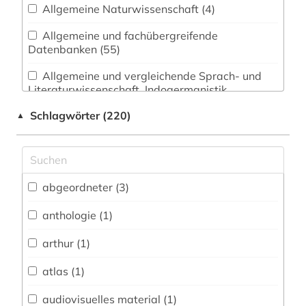
Allgemeine Naturwissenschaft (4)
Allgemeine und fachübergreifende
Datenbanken (55)
Allgemeine und vergleichende Sprach- und
Literaturwissenschaft. Indogermanistik.
Außereuropäische Sprachen und Literaturen (18)
Schlagwörter (220)
▲
Anglistik. Amerikanistik (14)
Archäologie (0)
Architektur, Bauingenieur- und
abgeordneter (3)
Vermessungswesen (1)
anthologie (1)
Biologie, Biotechnologie (3)
arthur (1)
Buch- und Bibliothekswesen,
Informationswissenschaft (2)
atlas (1)
Chemie und Pharmazie (2)
audiovisuelles material (1)