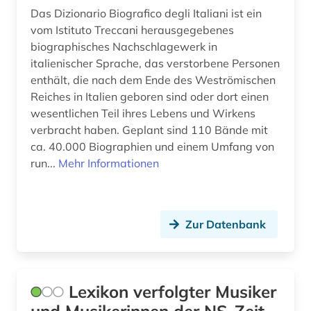
literatur (16)
Das Dizionario Biografico degli Italiani ist ein
literaturwissenschaft (6)
vom Istituto Treccani herausgegebenes
biographisches Nachschlagewerk in
länderkunde (1)
italienischer Sprache, das verstorbene Personen
enthält, die nach dem Ende des Weströmischen
malerei (1)
Reiches in Italien geboren sind oder dort einen
wesentlichen Teil ihres Lebens und Wirkens
mathematik (1)
verbracht haben. Geplant sind 110 Bände mit
mediendidaktik (1)
ca. 40.000 Biographien und einem Umfang von
run...
Mehr Informationen
medienwissenschaft (1)
medizin (1)
Zur Datenbank
mittelrhein-gebiet (1)
mozart (1)
museen (1)
Lexikon verfolgter Musiker