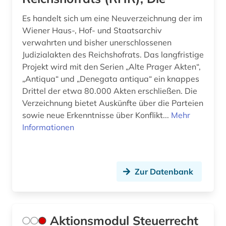
Es handelt sich um eine Neuverzeichnung der im
deutschland recht (1)
Wiener Haus-, Hof- und Staatsarchiv
deutschland. bundesarbeitsgericht (1)
verwahrten und bisher unerschlossenen
Judizialakten des Reichshofrats. Das langfristige
deutschland. bundesrat (1)
Projekt wird mit den Serien „Alte Prager Akten“,
„Antiqua“ und „Denegata antiqua“ ein knappes
deutschland. bundeswehr (1)
Drittel der etwa 80.000 Akten erschließen. Die
deutschland. deutscher bundestag (1)
Verzeichnung bietet Auskünfte über die Parteien
sowie neue Erkenntnisse über Konflikt...
Mehr
deutschland: sozialgesetzbuch 9 (1)
Informationen
deutschsprachige gemeinschaft belgien (1)
deutschsprachige gemeinschaft in belgien (1)
Zur Datenbank
dharmaś (1)
dienstrecht (7)
Aktionsmodul Steuerrecht