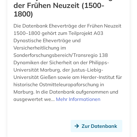
anwaltspraxis (1)
Griechenland (1)
der Frühen Neuzeit (1500-
1800)
anwaltsverzeichnis (1)
Griechenland (Altertum) (2)
Die Datenbank Eheverträge der Frühen Neuzeit
arabisch (1)
Großbritannien (30)
1500–1800 gehört zum Teilprojekt A03
arabische literatur (1)
Hamburg (4)
Dynastische Eheverträge und
Versicherheitlichung im
arabische staaten (1)
Hessen (12)
Sonderforschungsbereich/Transregio 138
Dynamiken der Sicherheit an der Philipps-
arabistik (2)
Irland (5)
Universität Marburg, der Justus-Liebig-
arbeit (1)
Universität Gießen sowie am Herder-Institut für
Israel (1)
historische Ostmitteleuropaforschung in
arbeiterbewegung (1)
Italien (4)
Marburg. In die Datenbank aufgenommen und
ausgewertet we...
Mehr Informationen
arbeitgeberverband (1)
Japan (1)
arbeitnehmerschutz (2)
Kanada (6)
Zur Datenbank
arbeitnehmervertretung (1)
Korea (2)