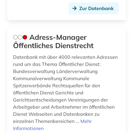
bundesverwaltung (1)
Zur Datenbank
bundesverwaltungsgericht (4)
bundeswehr (1)
Adress-Manager
byzanz (1)
Öffentliches Dienstrecht
börsenrecht (2)
Datenbank mit über 4000 relevanten Adressen
rund um das Thema Öffentlicher Dienst:
bücher (1)
Bundesverwaltung Länderverwaltung
Kommunalverwaltung Kommunale
bürgerliches gesetzbuch (6)
Spitzenverbände Rechtsquellen für den
bürgerliches gesetzbuch <br /> (1)
öffentlichen Dienst Gerichte und
Gerichtsentscheidungen Vereinigungen der
bürgerliches recht (3)
Arbeitgeber und Arbeitnehmer im öffentlichen
Dienst Webseiten und Datenbanken zu
bürgerrechtsbewegung (2)
einzelnen Themenbereichen ...
Mehr
Informationen
bürokratie (1)