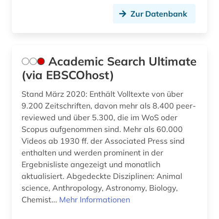
bildnis (1)
Zur Datenbank
bildstock (1)
bildungsforschung (1)
Academic Search Ultimate
biografie (1)
(via EBSCOhost)
biographie (3)
Stand März 2020: Enthält Volltexte von über
9.200 Zeitschriften, davon mehr als 8.400 peer-
biologie (2)
reviewed und über 5.300, die im WoS oder
bodenschutz (3)
Scopus aufgenommen sind. Mehr als 60.000
Videos ab 1930 ff. der Associated Press sind
bosnien und herzegowina (2)
enthalten und werden prominent in der
Ergebnisliste angezeigt und monatlich
botanik (1)
aktualisiert. Abgedeckte Disziplinen: Animal
branchenberichte (1)
science, Anthropology, Astronomy, Biology,
Chemist...
Mehr Informationen
brandenburg (4)