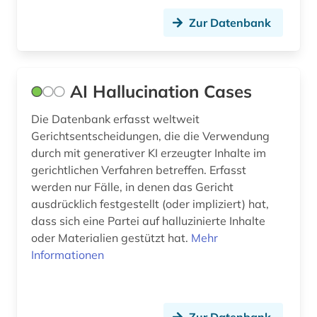
datenschutz (4)
Zur Datenbank
datenschutzrecht (3)
datensicherung (1)
AI Hallucination Cases
datenverarbeitung (1)
Die Datenbank erfasst weltweit
Gerichtsentscheidungen, die die Verwendung
datenwirtschaft (1)
durch mit generativer KI erzeugter Inhalte im
ddr (1)
gerichtlichen Verfahren betreffen. Erfasst
werden nur Fälle, in denen das Gericht
debatte (1)
ausdrücklich festgestellt (oder impliziert) hat,
dass sich eine Partei auf halluzinierte Inhalte
demographie (1)
oder Materialien gestützt hat.
Mehr
Informationen
design (5)
designrecht (1)
designschutz (4)