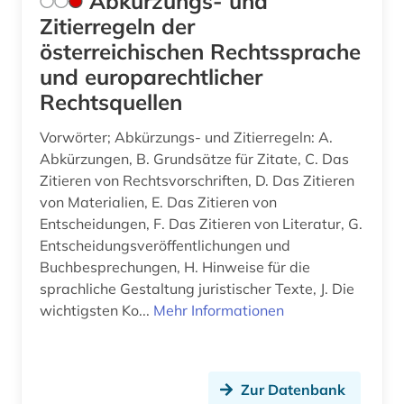
Abkürzungs- und
betriebsführung (1)
Zitierregeln der
betriebsrat (3)
österreichischen Rechtssprache
und europarechtlicher
betriebsverfassungsgesetz (1)
Rechtsquellen
betriebsverfassungsrecht (1)
Vorwörter; Abkürzungs- und Zitierregeln: A.
betriebswirtschaft (4)
Abkürzungen, B. Grundsätze für Zitate, C. Das
Zitieren von Rechtsvorschriften, D. Das Zitieren
betriebswirtschaftslehre (1)
von Materialien, E. Das Zitieren von
Entscheidungen, F. Das Zitieren von Literatur, G.
betäubungsmittel (1)
Entscheidungsveröffentlichungen und
bewertungsgesetz (1)
Buchbesprechungen, H. Hinweise für die
sprachliche Gestaltung juristischer Texte, J. Die
bgb (1)
wichtigsten Ko...
Mehr Informationen
bgvr (2)
bibliografie (17)
Zur Datenbank