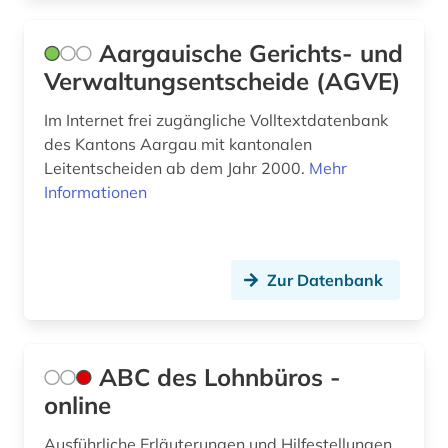
arzneistoffe (1)
Sachsen (5)
Aargauische Gerichts- und
asiatische studien (1)
Sachsen-Anhalt (3)
Verwaltungsentscheide (AGVE)
asien (2)
Schleswig-Holstein (3)
Im Internet frei zugängliche Volltextdatenbank
asienforschung (1)
Schweden (5)
des Kantons Aargau mit kantonalen
Leitentscheiden ab dem Jahr 2000.
Mehr
asyl (4)
Schweiz (51)
Informationen
asylbewerber (1)
Slowakei (1)
asylbewerberleistungsrecht (1)
Spanien (3)
Zur Datenbank
asylrecht (5)
Suedamerika (3)
asylverfahren (2)
Suedasien (3)
ABC des Lohnbüros -
asylverfahrensrecht (1)
Suedosteuropa (1)
online
aufenthaltsrecht (1)
Thueringen (5)
Ausführliche Erläuterungen und Hilfestellungen