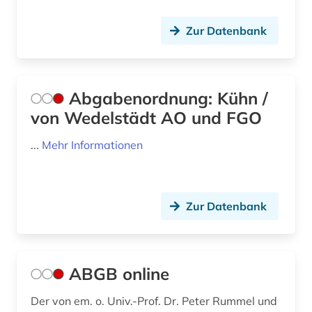
bayern schulrecht (1)
Zur Datenbank
bayern. bayerische staatsregierung (1)
bayern. bayerisches staatsministerium der
finanzen (1)
Abgabenordnung: Kühn /
von Wedelstädt AO und FGO
bayern. bayerisches staatsministerium der
justiz (1)
...
Mehr Informationen
bayern. bayerisches staatsministerium für
unterricht und kultus (1)
bayern. bayerisches staatsministerium für
Zur Datenbank
wissenschaft und kunst (1)
bbes (1)
bbg (1)
ABGB online
beamtenrecht (15)
Der von em. o. Univ.-Prof. Dr. Peter Rummel und