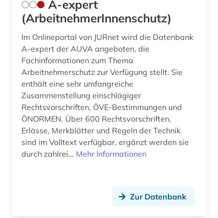
A-expert
arbeitsschutzrecht (1)
Norwegen (3)
(ArbeitnehmerInnenschutz)
arbeitssicherheit (8)
Oesterreich (48)
Im Onlineportal von JURnet wird die Datenbank
arbeitssicherheitsrecht (1)
Osmanisches Reich (1)
A-expert der AUVA angeboten, die
Fachinformationen zum Thema
arbeitsstätten (1)
Ostasien (4)
Arbeitnehmerschutz zur Verfügung stellt. Sie
enthält eine sehr umfangreiche
arbeitsstättenverordnung (1)
Osteuropa (3)
Zusammenstellung einschlägiger
arbeitszeugis (1)
Polen (2)
Rechtsvorschriften, ÖVE-Bestimmungen und
ÖNORMEN. Über 600 Rechtsvorschriften,
arbeitszeugnis (1)
Portugal (4)
Erlässe, Merkblätter und Regeln der Technik
sind im Volltext verfügbar, ergänzt werden sie
arbitration (1)
Rheinland-Pfalz (5)
durch zahlrei...
Mehr Informationen
architektur (1)
Roemisches Reich (3)
archivbestand (1)
Russland, Sowjetunion (5)
Zur Datenbank
arzneimittelrecht (1)
Saarland (5)