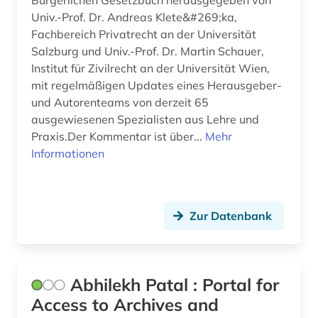
Bürgerlichen Gesetzbuch herausgegeben von
belgien (4)
Univ.-Prof. Dr. Andreas Klete&#269;ka,
Fachbereich Privatrecht an der Universität
beratung (1)
Salzburg und Univ.-Prof. Dr. Martin Schauer,
Institut für Zivilrecht an der Universität Wien,
bericht (1)
mit regelmäßigen Updates eines Herausgeber-
und Autorenteams von derzeit 65
berlin (7)
ausgewiesenen Spezialisten aus Lehre und
berlin deutsches institut für menschenrechte
Praxis.Der Kommentar ist über...
Mehr
(1)
Informationen
berufliche fortbildung (1)
berufliche weiterbildung (1)
Zur Datenbank
berufsbildungsgesetz (1)
berufsforschung (1)
Abhilekh Patal : Portal for
berufsrecht (1)
Access to Archives and