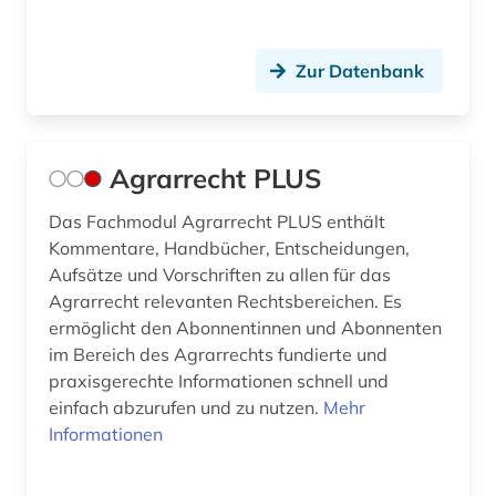
controlling (1)
Zur Datenbank
copyright (1)
corona (1)
corpus iuris civilis (1)
Agrarrecht PLUS
covid (1)
Das Fachmodul Agrarrecht PLUS enthält
Kommentare, Handbücher, Entscheidungen,
covid-19 (2)
Aufsätze und Vorschriften zu allen für das
Agrarrecht relevanten Rechtsbereichen. Es
datanbank (1)
ermöglicht den Abonnentinnen und Abonnenten
daten (2)
im Bereich des Agrarrechts fundierte und
praxisgerechte Informationen schnell und
datenanalyse (1)
einfach abzurufen und zu nutzen.
Mehr
Informationen
datenauswertung (1)
datensammlung (1)