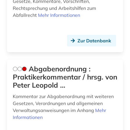
Gesetze, Kommentare, Vorschriften,
bankvertrag (1)
Rechtsprechung und Arbeitshilfen zum
Abfallrecht
Mehr Informationen
barbosa (1)
basilika (1)
Zur Datenbank
bau- und raumordnungsgesetz 1998 (1)
baubetrieb (1)
baukostenermittlung (1)
Abgabenordnung :
Praktikerkommentar / hrsg. von
bauordnung (1)
Peter Leopold ...
bauordnungsrecht (5)
Kommentar zur Abgabenordnung mit weiteren
bauplanungsrecht (1)
Gesetzen, Verordnungen und allgemeinen
Verwaltungsanweisungen im Anhang
Mehr
baurecht (15)
Informationen
bayern (11)