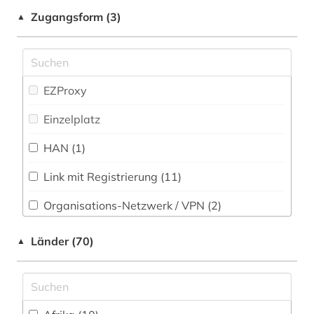
Medizin (63)
Zugangsform (3)
▲
allgemeiner teil (1)
Militärwissenschaft (4)
allgemeines prozessrecht und zivilprozess (1)
Musikwissenschaft (31)
allgemeines sozialversicherungsgesetz (1)
EZProxy
Natur- und Umweltschutz (47)
allgemeines verwaltungsrecht (1)
Einzelplatz
Pädagogik (62)
altdänisch (1)
HAN (1)
Patente (2)
altenheim (1)
Link mit Registrierung (11)
Philosophie (55)
altertumswissenschaft (1)
Organisations-Netzwerk / VPN (2)
Physik (27)
altes buch (1)
Shibboleth
Länder (70)
▲
Politologie (200)
altfäröisch (1)
Zugriff vor Ort
Psychologie (50)
altgutnisch (1)
Rechtswissenschaft (1519)
altisländisch (1)