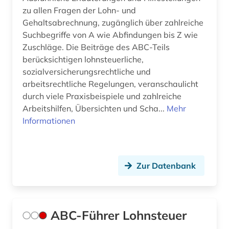
aufklärung (1)
Tschechische Republik (2)
zu allen Fragen der Lohn- und
Gehaltsabrechnung, zugänglich über zahlreiche
aufsatzsammlung (1)
Tuerkei (2)
Suchbegriffe von A wie Abfindungen bis Z wie
Zuschläge. Die Beiträge des ABC-Teils
ausbildung (1)
USA (28)
berücksichtigen lohnsteuerliche,
sozialversicherungsrechtliche und
auschwitz-prozess (2)
Vatikanstadt (1)
arbeitsrechtliche Regelungen, veranschaulicht
ausland (1)
durch viele Praxisbeispiele und zahlreiche
Arbeitshilfen, Übersichten und Scha...
Mehr
ausländer (1)
Informationen
ausländerrecht (5)
ausländisches recht (3)
Zur Datenbank
aussenwirtschaft (1)
australasien (1)
ABC-Führer Lohnsteuer
australien (3)