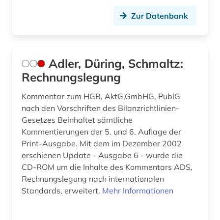
bundesministerium (1)
Zur Datenbank
bundesnotarordnung (1)
bundespatentgericht (1)
Adler, Düring, Schmaltz:
bundesrecht (13)
Rechnungslegung
bundesregierung (1)
Kommentar zum HGB, AktG,GmbHG, PublG
nach den Vorschriften des Bilanzrichtlinien-
bundesrepublik deutschland (1)
Gesetzes Beinhaltet sämtliche
bundesrichtergesetz (1)
Kommentierungen der 5. und 6. Auflage der
Print-Ausgabe. Mit dem im Dezember 2002
bundessozialgericht (2)
erschienen Update - Ausgabe 6 - wurde die
CD-ROM um die Inhalte des Kommentars ADS,
bundestag (2)
Rechnungslegung nach internationalen
Standards, erweitert.
Mehr Informationen
bundesverfassungsgericht (5)
bundesverfassungsgerichtsgesetz (1)