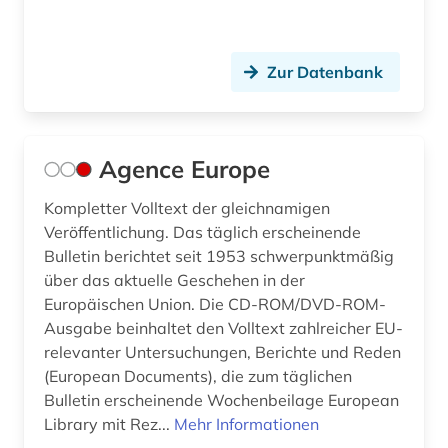
büroorganisation (1)
cd-rom (2)
Zur Datenbank
charta der grundrechte (1)
chemie (25)
Agence Europe
chemikalien (1)
Kompletter Volltext der gleichnamigen
china (8)
Veröffentlichung. Das täglich erscheinende
Bulletin berichtet seit 1953 schwerpunktmäßig
chinesisches recht (1)
über das aktuelle Geschehen in der
Europäischen Union. Die CD-ROM/DVD-ROM-
codierung (1)
Ausgabe beinhaltet den Volltext zahlreicher EU-
relevanter Untersuchungen, Berichte und Reden
common law (2)
(European Documents), die zum täglichen
commonwealth (9)
Bulletin erscheinende Wochenbeilage European
Library mit Rez...
Mehr Informationen
compliance (1)