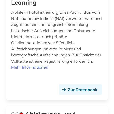
besatzungsmacht (1)
Learning
beschluss (1)
Abhilekh Patal ist ein digitales Archiv, das vom
Nationalarchiv Indiens (NAI) verwaltet wird und
beschäftigung (1)
Zugriff auf eine umfangreiche Sammlung
historischer Aufzeichnungen und Dokumente
besoldung (2)
bietet, darunter auch primäre
besoldungsrecht (6)
Quellenmaterialien wie öffentliche
Aufzeichnungen, private Papiere und
besonderer teil (1)
kartografische Aufzeichnungen. Zur Einsicht der
Volltexte ist eine Registrierung erforderlich.
bestand (1)
Mehr Informationen
bestattungsrecht (1)
betreuungsrecht (2)
Zur Datenbank
betriebliche altersversorgung (1)
betriebliche mitbestimmung (1)