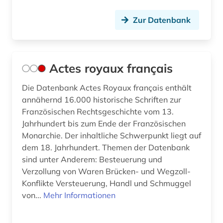
bundesdatenschutzgesetz (4)
Zur Datenbank
bundesdisziplinarrecht (1)
bundesfinanzhof (6)
Actes royaux français
bundesfinanzverwaltung (1)
Die Datenbank Actes Royaux français enthält
bundesgericht (2)
annähernd 16.000 historische Schriften zur
bundesgerichtshof (8)
Französischen Rechtsgeschichte vom 13.
Jahrhundert bis zum Ende der Französischen
bundesgesetz (1)
Monarchie. Der inhaltliche Schwerpunkt liegt auf
dem 18. Jahrhundert. Themen der Datenbank
bundesgesetzblatt (1)
sind unter Anderem: Besteuerung und
Verzollung von Waren Brücken- und Wegzoll-
bundesgesetzblatt teil i (1)
Konflikte Versteuerung, Handl und Schmuggel
bundeshaushaltsrecht (3)
von...
Mehr Informationen
bundesländer (1)