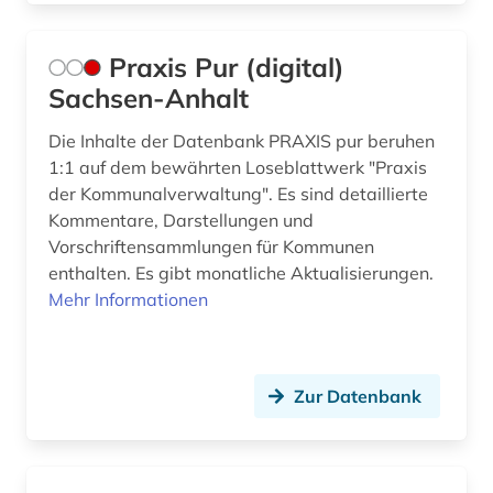
arbeitsbedingungen (1)
Liechtenstein (3)
arbeitsbedingungen und -politik (1)
Litauen (1)
Praxis Pur (digital)
Sachsen-Anhalt
arbeitsförderung (1)
Luxemburg (1)
Die Inhalte der Datenbank PRAXIS pur beruhen
arbeitsgericht (1)
Malta (1)
1:1 auf dem bewährten Loseblattwerk "Praxis
arbeitsgerichtsgesetz (1)
Mecklenburg-Vorpommern (2)
der Kommunalverwaltung". Es sind detaillierte
Kommentare, Darstellungen und
arbeitshilfen (1)
Mittelamerika (4)
Vorschriftensammlungen für Kommunen
enthalten. Es gibt monatliche Aktualisierungen.
arbeitsmarktforschung (1)
Moldawien (2)
Mehr Informationen
arbeitsmedizin (1)
Niederlande (2)
arbeitsrecht (67)
Niedersachsen (8)
Zur Datenbank
arbeitsrecht kommentar (1)
Nordamerika (1)
arbeitsschutz (7)
Nordrhein-Westfalen (9)