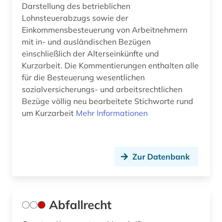
Darstellung des betrieblichen
ausweis (1)
Lohnsteuerabzugs sowie der
Einkommensbesteuerung von Arbeitnehmern
außenhandel (1)
mit in- und ausländischen Bezügen
außenpolitik (4)
einschließlich der Alterseinkünfte und
Kurzarbeit. Die Kommentierungen enthalten alle
außenwirtschaft (1)
für die Besteuerung wesentlichen
sozialversicherungs- und arbeitsrechtlichen
außenwirtschaftsrecht (3)
Bezüge völlig neu bearbeitete Stichworte rund
baden-württemberg (11)
um Kurzarbeit
Mehr Informationen
bande (1)
bandenkriminalität (1)
Zur Datenbank
bankenaufsichtsrecht (1)
bankenrecht (1)
Abfallrecht
bankrecht (5)