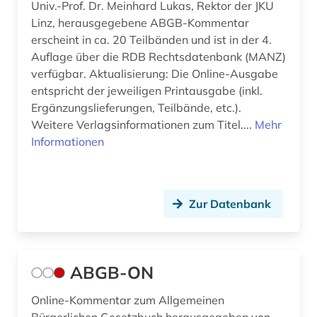
Univ.-Prof. Dr. Meinhard Lukas, Rektor der JKU
beamtenversorgungsgesetz (1)
Linz, herausgegebene ABGB-Kommentar
erscheint in ca. 20 Teilbänden und ist in der 4.
beamter (1)
Auflage über die RDB Rechtsdatenbank (MANZ)
beamtstg (1)
verfügbar. Aktualisierung: Die Online-Ausgabe
entspricht der jeweiligen Printausgabe (inkl.
beamtvg (1)
Ergänzungslieferungen, Teilbände, etc.).
Weitere Verlagsinformationen zum Titel....
Mehr
beeinträchtigung (1)
Informationen
behindertenrecht (1)
behinderung (1)
Zur Datenbank
behörde (2)
beihilfe <dienstrecht> (1)
ABGB-ON
beilegung (1)
Online-Kommentar zum Allgemeinen
bekanntmachungen (1)