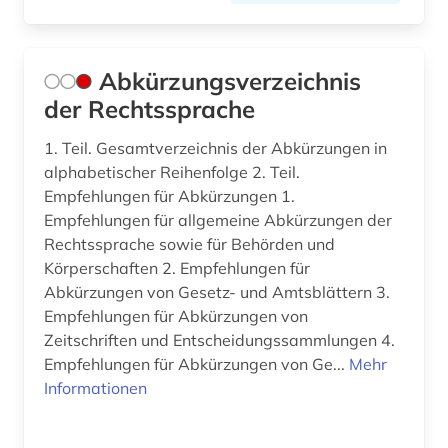
bibliografie 1945 (1)
bibliographie (14)
Abkürzungsverzeichnis
bibliographische quellen (1)
der Rechtssprache
bibliothek (3)
1. Teil. Gesamtverzeichnis der Abkürzungen in
alphabetischer Reihenfolge 2. Teil.
bibliotheksbestand (2)
Empfehlungen für Abkürzungen 1.
bibliothekskatalog plus (1)
Empfehlungen für allgemeine Abkürzungen der
Rechtssprache sowie für Behörden und
biblische studien (1)
Körperschaften 2. Empfehlungen für
Abkürzungen von Gesetz- und Amtsblättern 3.
bilanz (4)
Empfehlungen für Abkürzungen von
bilanzierung (1)
Zeitschriften und Entscheidungssammlungen 4.
Empfehlungen für Abkürzungen von Ge...
Mehr
bilanzrecht (14)
Informationen
bilanzsteuerrecht (1)