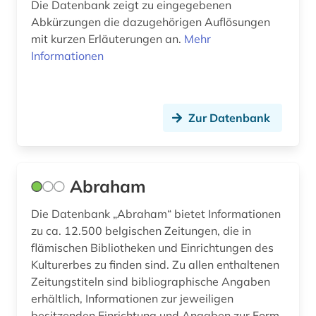
Die Datenbank zeigt zu eingegebenen
bildbearbeitung (2)
Abkürzungen die dazugehörigen Auflösungen
mit kurzen Erläuterungen an.
Mehr
bilddatenbank (16)
Informationen
bildende kunst (1)
bilder (1)
Zur Datenbank
bildliche darstellung (1)
bildnis (4)
Abraham
bildsammlung (1)
Die Datenbank „Abraham“ bietet Informationen
bildung (14)
zu ca. 12.500 belgischen Zeitungen, die in
flämischen Bibliotheken und Einrichtungen des
bildungsangebot (1)
Kulturerbes zu finden sind. Zu allen enthaltenen
bildungsarbeit (1)
Zeitungstiteln sind bibliographische Angaben
erhältlich, Informationen zur jeweiligen
bildungsforschung (1)
besitzenden Einrichtung und Angaben zur Form,