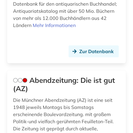
Datenbank für den antiquarischen Buchhandel;
Antiquariatskatalog mit über 50 Mio. Büchern
betriebswirtschaft (3)
von mehr als 12.000 Buchhändlern aus 42
betriebswirtschaftslehre (2)
Ländern
Mehr Informationen
bevölkerung (2)
bevölkerungsentwicklung (1)
Zur Datenbank
bewusstsein (1)
bezeichnungslehre (1)
Abendzeitung: Die ist gut
bezugsquelle (1)
(AZ)
bhutan (1)
Die Münchner Abendzeitung (AZ) ist eine seit
1948 jeweils Montags bis Samstags
bibiografie 1472-1700 (1)
erscheinende Boulevardzeitung. mit großem
bibliografie (113)
Politik-und vielfach gerühmten Feuilleton-Teil.
Die Zeitung ist geprägt durch aktuelle,