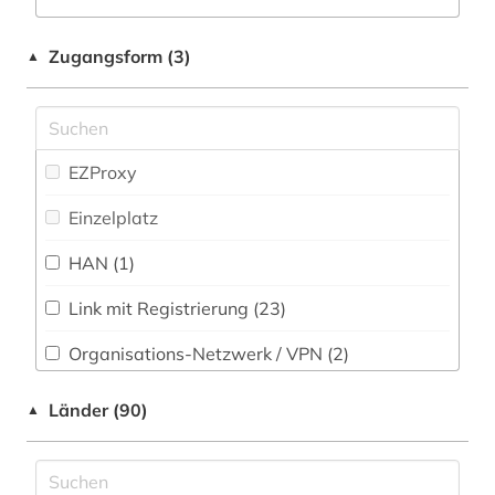
Medizin (103)
afrika (19)
Militärwissenschaft (2)
Zugangsform (3)
▲
afrikaforschung (2)
Musikwissenschaft (64)
afrikanistik (1)
Natur- und Umweltschutz (41)
afrikastudien (2)
EZProxy
Normen (3)
afrikawissenschaften (2)
Einzelplatz
Pädagogik (87)
agrarwirtchaft (1)
HAN (1)
Patente (4)
agrarwissenschaft (2)
Link mit Registrierung (23)
Philosophie (81)
agrarwissenschaften (1)
Organisations-Netzwerk / VPN (2)
Physik (63)
ahnen (1)
Shibboleth
Länder (90)
Politologie (276)
▲
akademien der wissenschaft (1)
Zugriff vor Ort
Psychologie (77)
akademieschrift (1)