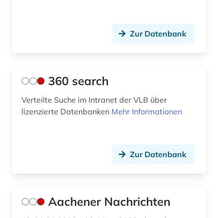
autographensammlung (1)
autor (2)
Zur Datenbank
außenhandel (2)
außenpolitik (2)
360 search
außerschulische bildung (1)
Verteilte Suche im Intranet der VLB über
av-medien (1)
lizenzierte Datenbanken
Mehr Informationen
av-medienarbeit (1)
av-medienzentrale (1)
Zur Datenbank
avantgarde (1)
bachelorarbeit (3)
Aachener Nachrichten
bad kissingen (1)