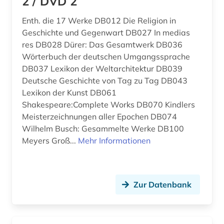
2 / DVD 2
anglo-amerikanische beziehungen (1)
Makedonien (7)
Enth. die 17 Werke DB012 Die Religion in
Geschichte und Gegenwart DB027 In medias
anhörung (1)
Mecklenburg-Vorpommern (16)
res DB028 Dürer: Das Gesamtwerk DB036
Wörterbuch der deutschen Umgangssprache
anlagenbau (1)
Mittelamerika (22)
DB037 Lexikon der Weltarchitektur DB039
Deutsche Geschichte von Tag zu Tag DB043
anleitung (1)
Moldawien (6)
Lexikon der Kunst DB061
anpassung (1)
Monaco (1)
Shakespeare:Complete Works DB070 Kindlers
Meisterzeichnungen aller Epochen DB074
antarktis (1)
Montenegro (7)
Wilhelm Busch: Gesammelte Werke DB100
Meyers Groß...
Mehr Informationen
anthologie (3)
Niederlande (26)
anthropogene klimaänderung (1)
Niedersachsen (32)
anthropologie (1)
Nordamerika (14)
Zur Datenbank
antifaschismus (1)
Nordrhein-Westfalen (24)