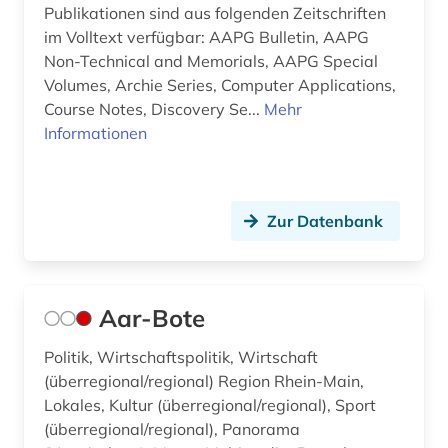
Publikationen sind aus folgenden Zeitschriften
beamter (1)
im Volltext verfügbar: AAPG Bulletin, AAPG
Non-Technical and Memorials, AAPG Special
bedeutung (1)
Volumes, Archie Series, Computer Applications,
Course Notes, Discovery Se...
Mehr
begräbnisstätte (1)
Informationen
beherbergungsgewerbe tourismus
volkswirtschaft tourismus gaststättengewerbe
hotelgewerbe kulturkontakt reisen tourismus (1)
Zur Datenbank
behindertenarbeit (1)
behörde (23)
Aar-Bote
behörden (2)
bekanntmachungen (1)
Politik, Wirtschaftspolitik, Wirtschaft
(überregional/regional) Region Rhein-Main,
belarus (2)
Lokales, Kultur (überregional/regional), Sport
(überregional/regional), Panorama
belarussen (1)