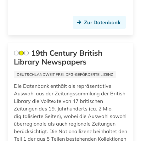
argentinien (2)
Ungarn (21)
arktis (1)
Vatikanstadt (2)
Zur Datenbank
armeezeitungen (1)
Zypern (1)
armenien (west) (1)
19th Century British
artik (1)
Library Newspapers
artikel (1)
DEUTSCHLANDWEIT FREI, DFG-GEFÖRDERTE LIZENZ
artikelsuche (3)
Die Datenbank enthält als repräsentative
asch (1)
Auswahl aus der Zeitungssammlung der British
Library die Volltexte von 47 britischen
asean (1)
Zeitungen des 19. Jahrhunderts (ca. 2 Mio.
digitalisierte Seiten), wobei die Auswahl sowohl
asien (6)
überregionale als auch regionale Zeitungen
berücksichtigt. Die Nationallizenz beinhaltet den
asienforschung (2)
Teil 1 der aus 5 Teilen bestehenden Kollektionen