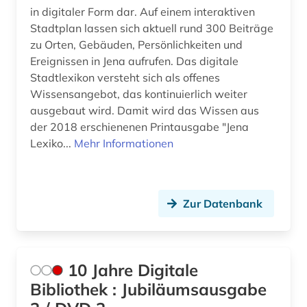
in digitaler Form dar. Auf einem interaktiven
amtliche publikation (1)
Israel (19)
Stadtplan lassen sich aktuell rund 300 Beiträge
zu Orten, Gebäuden, Persönlichkeiten und
amtliche statistik (1)
Italien (38)
Ereignissen in Jena aufrufen. Das digitale
Stadtlexikon versteht sich als offenes
amtliche veröffentlichung (1)
Japan (10)
Wissensangebot, das kontinuierlich weiter
amtsblatt (3)
Jugoslawien (7)
ausgebaut wird. Damit wird das Wissen aus
der 2018 erschienenen Printausgabe "Jena
amtsdrucksache (2)
Kanada (25)
Lexiko...
Mehr Informationen
amtsgericht (1)
Korea (6)
amtssprachen (1)
Kroatien (18)
Zur Datenbank
amtsträger (1)
Lettland (9)
angewandte wissenschaft (1)
Liechtenstein (5)
10 Jahre Digitale
angewandte wissenschaften (1)
Litauen (9)
Bibliothek : Jubiläumsausgabe
anglistik (3)
Luxemburg (6)