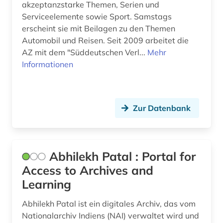
bibliografie 1470-1960 (1)
akzeptanzstarke Themen, Serien und
Serviceelemente sowie Sport. Samstags
bibliografie 1896-1944 (1)
erscheint sie mit Beilagen zu den Themen
Automobil und Reisen. Seit 2009 arbeitet die
bibliographie (155)
AZ mit dem "Süddeutschen Verl...
Mehr
bibliographie 1400-1999 (1)
Informationen
bibliographie 1470-1960 (1)
bibliographie 1700-1900 (1)
Zur Datenbank
bibliographie 1700-1944 (1)
bibliographie 1886-1957 (1)
Abhilekh Patal : Portal for
bibliographie 1945-2002 (1)
Access to Archives and
Learning
bibliographie 1997 - 2001 (1)
Abhilekh Patal ist ein digitales Archiv, das vom
bibliographie 1998 - 2000 (1)
Nationalarchiv Indiens (NAI) verwaltet wird und