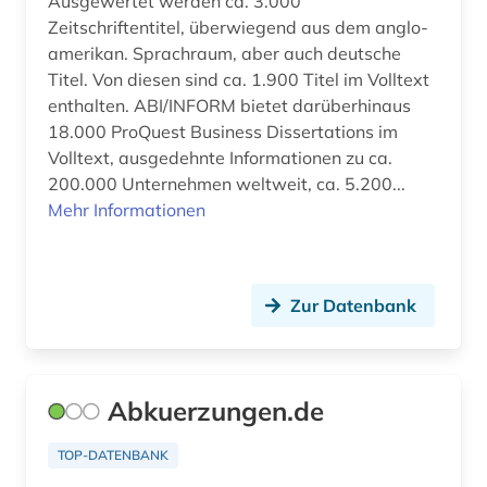
Ausgewertet werden ca. 3.000
bibliothekskatalog plus (1)
Zeitschriftentitel, überwiegend aus dem anglo-
bibliothekskataloge (1)
amerikan. Sprachraum, aber auch deutsche
Titel. Von diesen sind ca. 1.900 Titel im Volltext
bibliotheksmaterial (1)
enthalten. ABI/INFORM bietet darüberhinaus
18.000 ProQuest Business Dissertations im
bibliotheksservice-zentrum baden-
Volltext, ausgedehnte Informationen zu ca.
württemberg (1)
200.000 Unternehmen weltweit, ca. 5.200...
bibliothekswesen (1)
Mehr Informationen
bibliothekswissenschaft (2)
bibliothèque royale albert i. (2)
Zur Datenbank
bilanz (1)
bild (7)
Abkuerzungen.de
bild motiv (1)
TOP-DATENBANK
bildarchiv (3)