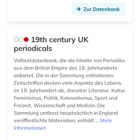
audiovisuelles material (2)
Zur Datenbank
aufklärung (2)
aufsatz (2)
19th century UK
aufsatzdatenbank (2)
periodicals
auktionskatalog (1)
Volltextdatenbank, die die Inhalte von Periodika
aus dem British Empire des 19. Jahrhunderts
auktionspreis (1)
anbietet. Die in der Sammlung enthaltenen
ausbildungsberuf (1)
Zeitschriften decken viele Aspekte des Lebens
im 19. Jahrhundert ab, darunter Literatur, Kultur,
ausbildungsförderung (1)
Feminismus, Politik, Kolonialismus, Sport und
Freizeit, Wissenschaft und Medizin. Die
ausfalleffekt (1)
Sammlung umfasst hauptsächlich in England
ausland (3)
veröffentlichte Materialien, enthält ...
Mehr
Informationen
auslandsaufenthalt (1)