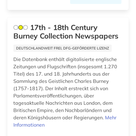
arabische welt (1)
Rumänien (12)
arabisches sprachgebiet (1)
Russland, Sowjetunion (57)
17th - 18th Century
arabistik (4)
Saarland (10)
Burney Collection Newspapers
arbeit (6)
Sachsen (19)
DEUTSCHLANDWEIT FREI, DFG-GEFÖRDERTE LIZENZ
arbeitnehmerschutz <gesundheitsschutz> (1)
Sachsen-Anhalt (8)
Die Datenbank enthält digitalisierte englische
arbeitslosigkeit (1)
Schleswig-Holstein (7)
Zeitungen und Flugschriften (insgesamt 1.270
Titel) des 17. und 18. Jahrhunderts aus der
arbeitsmarkt (2)
Schweden (24)
Sammlung des Geistlichen Charles Burney
arbeitsmedizin (1)
(1757-1817). Der Inhalt erstreckt sich von
Schweiz (70)
Parlamentsveröffentlichungen, über
arbeitsrecht (3)
Serbien (13)
tagesaktuelle Nachrichten aus London, dem
Britischen Empire, den Nachbarländern und
arbeitsschutz (2)
Skandinavien (4)
deren Königshäusern oder Regierungen.
Mehr
Informationen
arbeitssicherheit (1)
Slowakei (10)