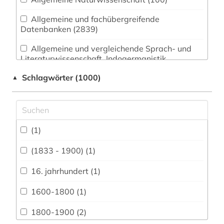
Allgemeine und fachübergreifende
Datenbanken (2839)
Allgemeine und vergleichende Sprach- und
Literaturwissenschaft. Indogermanistik.
Außereuropäische Sprachen und Literaturen
Schlagwörter (1000)
▲
(164)
Anglistik. Amerikanistik (207)
Archäologie (36)
(1)
Architektur, Bauingenieur- und
Vermessungswesen (74)
(1833 - 1900) (1)
Biologie, Biotechnologie (94)
16. jahrhundert (1)
Buch- und Bibliothekswesen,
1600-1800 (1)
Informationswissenschaft (116)
1800-1900 (2)
Chemie und Pharmazie (72)