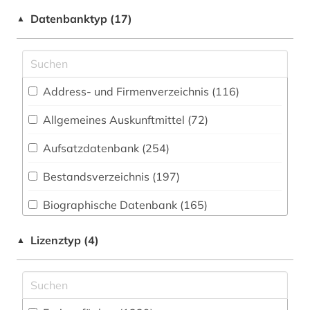
1850 (1)
Datenbanktyp (17)
▲
eBook-Sammlung (2)
19. jahrhundert (2)
Elektrotechnik, Elektronik, Nachrichtentechnik
(53)
aachen (2)
Energietechnik (51)
Address- und Firmenverzeichnis (116
)
aargau (1)
Ethnologie (70)
Allgemeines Auskunftmittel (72
)
abbreviation (1)
Aufsatzdatenbank (254
)
Firmen- und Produktverzeichnisse (2)
abendzeitung (münchen) (1)
Geographie (109)
Bestandsverzeichnis (197
)
abkürzung (11)
Geowissenschaften (52)
Biographische Datenbank (165
)
abkürzungen (1)
Germanistik. Niederlandistik. Skandinavistik
Buchhandelsverzeichnis (61
)
abschlussarbeit (2)
Lizenztyp (4)
▲
(163)
Disziplinäre Forschungsdatenrepositorien (5
)
absolvent (1)
Geschichte (521)
Disziplinäre Repositorien (5
)
abstract (1)
Geschichte der Pädagogik und des