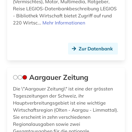
(Vermischtes), Motor, Multimedia, Ratgeber,
Reise LEGIOS-Datenbankbeschreibung LEGIOS
belarussisch (1)
- Bibliothek Wirtschaft bietet Zugriff auf rund
belfast (1)
220 Wirtsc...
Mehr Informationen
belgien (16)
belgienforschung (1)
Zur Datenbank
belletristik (2)
benelux (1)
Aargauer Zeitung
beratung (1)
Die \"Aargauer Zeitung\" ist eine der grössten
bergbau (1)
Tageszeitungen der Schweiz, ihr
Hauptverbreitungsgebiet ist eine wichtige
berichte (1)
Wirtschaftsregion (Olten - Aargau - Limmattal).
Sie erscheint in zehn verschiedenen
berichterstattung (1)
Regionalausgaben sowie zwei
berlin (25)
Gesamtausgaben für die nationale