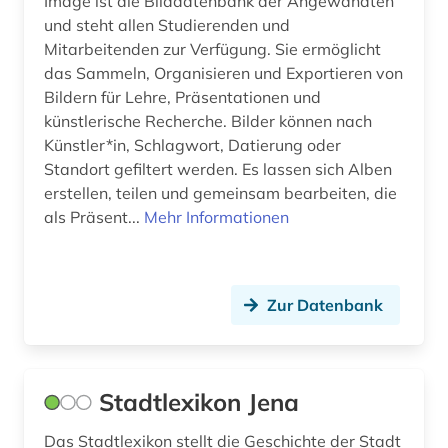
Image ist die Bilddatenbank der Angewandten
und steht allen Studierenden und
altertumswissenschaft (4)
Europa (53)
Mitarbeitenden zur Verfügung. Sie ermöglicht
das Sammeln, Organisieren und Exportieren von
altes buch (9)
Finnland (16)
Bildern für Lehre, Präsentationen und
altokzitanisch (1)
Frankreich (52)
künstlerische Recherche. Bilder können nach
Künstler*in, Schlagwort, Datierung oder
alttürkisch (1)
GUS (6)
Standort gefiltert werden. Es lassen sich Alben
erstellen, teilen und gemeinsam bearbeiten, die
amerika (10)
Griechenland (2)
als Präsent...
Mehr Informationen
amerikanisches englisch (4)
Griechenland (Altertum) (1)
amerikanisches judentum (1)
Großbritannien (80)
Zur Datenbank
amerikanistik (1)
Hamburg (12)
amsterdam (1)
Hessen (28)
Stadtlexikon Jena
amt (1)
Irland (16)
Das Stadtlexikon stellt die Geschichte der Stadt
amtliche informationen (1)
Island (5)