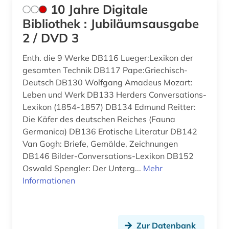
antiheld (1)
Norwegen (11)
10 Jahre Digitale
Bibliothek : Jubiläumsausgabe
antike (4)
Oesterreich (82)
2 / DVD 3
antike religionen (1)
Osmanisches Reich (3)
Enth. die 9 Werke DB116 Lueger:Lexikon der
antiquariat (12)
Ostasien (20)
gesamten Technik DB117 Pape:Griechisch-
Deutsch DB130 Wolfgang Amadeus Mozart:
antisemitismus (2)
Osteuropa (40)
Leben und Werk DB133 Herders Conversations-
anzeiger (1)
Ostmitteleuropa (7)
Lexikon (1854-1857) DB134 Edmund Reitter:
Die Käfer des deutschen Reiches (Fauna
aphorismus (1)
Palaestina (3)
Germanica) DB136 Erotische Literatur DB142
Van Gogh: Briefe, Gemälde, Zeichnungen
arabisch (11)
Polen (18)
DB146 Bilder-Conversations-Lexikon DB152
arabische literatur (2)
Oswald Spengler: Der Unterg...
Mehr
Portugal (11)
Informationen
arabische philosophie (1)
Rheinland-Pfalz (16)
arabische staaten (1)
Roemisches Reich (2)
Zur Datenbank