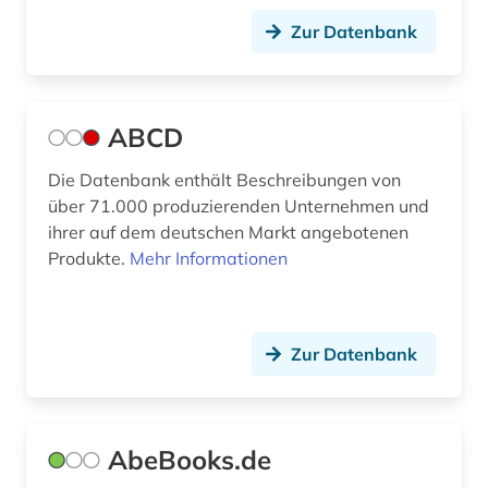
Zur Datenbank
besoldungsrecht (1)
bestand (4)
bestandserhalt (1)
ABCD
bestandserhaltung (1)
Die Datenbank enthält Beschreibungen von
über 71.000 produzierenden Unternehmen und
bestandsverzeichnis (2)
ihrer auf dem deutschen Markt angebotenen
Produkte.
Mehr Informationen
bestatter (1)
betriebsdaten (1)
betriebsrat (1)
Zur Datenbank
betriebsschutz (1)
betriebssystem (1)
AbeBooks.de
betriebsverfassungsrecht (1)