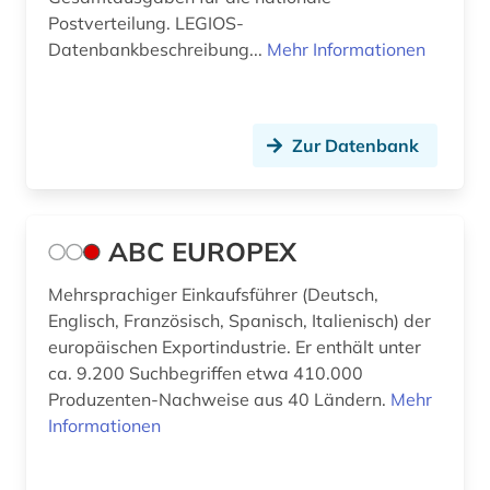
Postverteilung. LEGIOS-
berliner zeitung (1)
Datenbankbeschreibung...
Mehr Informationen
bern (3)
berne <wesermarsch> (1)
Zur Datenbank
beruf (1)
berufliche bildung (1)
ABC EUROPEX
berufliche fortbildung (4)
Mehrsprachiger Einkaufsführer (Deutsch,
berufliche weiterbildung (1)
Englisch, Französisch, Spanisch, Italienisch) der
europäischen Exportindustrie. Er enthält unter
berufsanfang (1)
ca. 9.200 Suchbegriffen etwa 410.000
berufung professur (2)
Produzenten-Nachweise aus 40 Ländern.
Mehr
Informationen
berühmte persönlichkeit (3)
beschaffung (2)