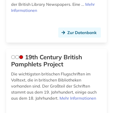
asienkunde (1)
der British Library Newspapers. Eine ...
Mehr
Informationen
astronomie (1)
astronomy and astrophysics (1)
Zur Datenbank
asylpaket (1)
asylrecht (1)
atlas (5)
19th Century British
Pamphlets Project
atmosphäre (1)
Die wichtigsten britischen Flugschriften im
auckland (2)
Volltext, die in britischen Bibliotheken
audiodatei (2)
vorhanden sind. Der Großteil der Schriften
stammt aus dem 19. Jahrhundert, einige auch
audiothek (1)
aus dem 18. Jahrhundert.
Mehr Informationen
audiovisuelle medien (5)