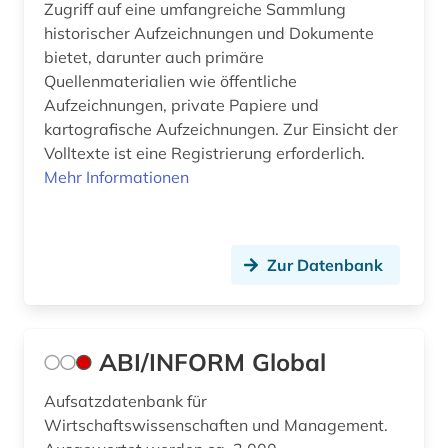
bibliographie bis 1900 (1)
Zugriff auf eine umfangreiche Sammlung
historischer Aufzeichnungen und Dokumente
bibliometrie (3)
bietet, darunter auch primäre
Quellenmaterialien wie öffentliche
biblioteca de catalunya (1)
Aufzeichnungen, private Papiere und
biblioteca nacional (3)
kartografische Aufzeichnungen. Zur Einsicht der
Volltexte ist eine Registrierung erforderlich.
biblioteca nacional de españa (1)
Mehr Informationen
bibliothek (30)
bibliothek der hansestadt lübeck (1)
Zur Datenbank
bibliotheken (3)
bibliotheksbenutzung (1)
ABI/INFORM Global
bibliotheksbestand (2)
Aufsatzdatenbank für
bibliothekskatalog (2)
Wirtschaftswissenschaften und Management.