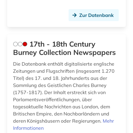
arbeitssicherheitsrecht (1)
Slowenien (11)
arbeitssoziologie (1)
Spanien (33)
Zur Datenbank
architektur (5)
Suedamerika (36)
architekturgeschichte (1)
Suedasien (7)
17th - 18th Century
archiv (37)
Burney Collection Newspapers
Suedostasien (17)
archiv der new york times (1)
Suedosteuropa (22)
Die Datenbank enthält digitalisierte englische
Zeitungen und Flugschriften (insgesamt 1.270
archivalien (2)
Thueringen (11)
Titel) des 17. und 18. Jahrhunderts aus der
Sammlung des Geistlichen Charles Burney
archive (2)
Tschechische Republik (14)
(1757-1817). Der Inhalt erstreckt sich von
archivierung (2)
Parlamentsveröffentlichungen, über
Tuerkei (12)
tagesaktuelle Nachrichten aus London, dem
archivwesen (1)
USA (89)
Britischen Empire, den Nachbarländern und
deren Königshäusern oder Regierungen.
Mehr
archäologie (2)
Ukraine (17)
Informationen