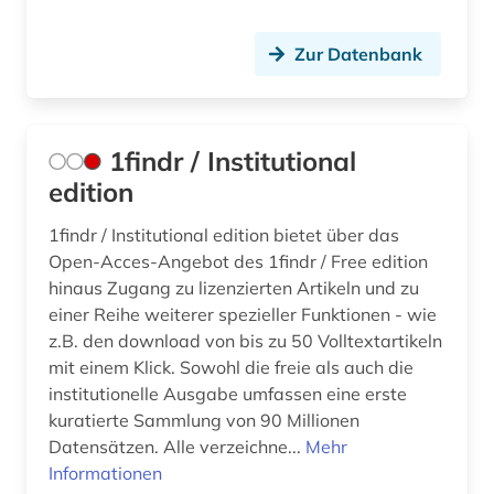
ausleihe (1)
Zur Datenbank
ausschreibung (2)
aussenwirtschaft (1)
1findr / Institutional
aussprache (1)
edition
ausstellung (1)
1findr / Institutional edition bietet über das
australien (5)
Open-Acces-Angebot des 1findr / Free edition
hinaus Zugang zu lizenzierten Artikeln und zu
auswanderung (3)
einer Reihe weiterer spezieller Funktionen - wie
ausweisung (1)
z.B. den download von bis zu 50 Volltextartikeln
mit einem Klick. Sowohl die freie als auch die
autograf (1)
institutionelle Ausgabe umfassen eine erste
kuratierte Sammlung von 90 Millionen
autograph (3)
Datensätzen. Alle verzeichne...
Mehr
autographen (1)
Informationen