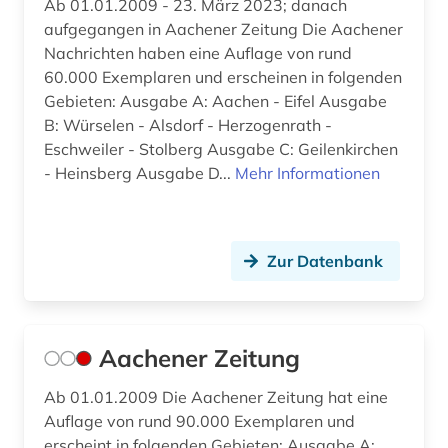
Ab 01.01.2009 - 23. März 2023; danach
baden (2)
aufgegangen in Aachener Zeitung Die Aachener
Nachrichten haben eine Auflage von rund
baden (baden) (1)
60.000 Exemplaren und erscheinen in folgenden
Gebieten: Ausgabe A: Aachen - Eifel Ausgabe
baden-württemberg (21)
B: Würselen - Alsdorf - Herzogenrath -
badische landesbibliothek (3)
Eschweiler - Stolberg Ausgabe C: Geilenkirchen
- Heinsberg Ausgabe D...
Mehr Informationen
balkanromanistik (1)
baltikum (2)
Zur Datenbank
baltistik (1)
bamberg (3)
bangkok (1)
Aachener Zeitung
bangladesch (2)
Ab 01.01.2009 Die Aachener Zeitung hat eine
Auflage von rund 90.000 Exemplaren und
bankarchiv (1)
erscheint in folgenden Gebieten: Ausgabe A: