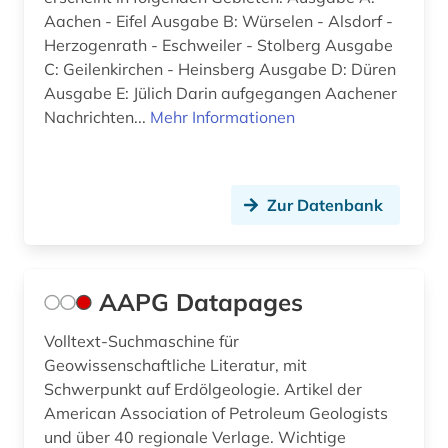
Aachen - Eifel Ausgabe B: Würselen - Alsdorf -
bankenstatistik (1)
Herzogenrath - Eschweiler - Stolberg Ausgabe
barcelona (2)
C: Geilenkirchen - Heinsberg Ausgabe D: Düren
Ausgabe E: Jülich Darin aufgegangen Aachener
barock (1)
Nachrichten...
Mehr Informationen
barßel (1)
basel (3)
Zur Datenbank
bauwesen (1)
bayerisch-schwaben (2)
AAPG Datapages
bayerische staatsbibliothek (6)
Volltext-Suchmaschine für
bayerische staatsbibliothek münchen (1)
Geowissenschaftliche Literatur, mit
Schwerpunkt auf Erdölgeologie. Artikel der
bayern (14)
American Association of Petroleum Geologists
und über 40 regionale Verlage. Wichtige
beamtenrecht (1)