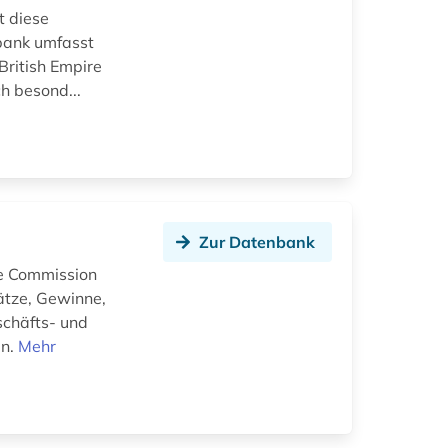
t diese
nbank umfasst
British Empire
h besond...
Zur Datenbank
e Commission
sätze, Gewinne,
schäfts- und
en.
Mehr