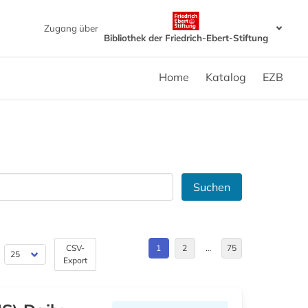
Zugang über
Bibliothek der Friedrich-Ebert-Stiftung
Home
Katalog
EZB
Suchen
CSV-
1
2
…
75
Export