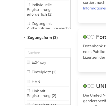
adressen (1)
sortiert nac
Mittellateinische und
Individuelle
Wörterbuch,
Informatione
Neugriechische
Registrierung
adressverzeichnis
Enzyklopädie,
Philologie. Neulatein (6)
erforderlich (3)
(3)
Nachschlagwerk (88
)
Kunstgeschichte (73)
Zugang mit
aerospace (1)
Zeitung (1
)
Authentifizierungsmechanismen
Maschinenbau (10)
(2)
afrika (6)
For
Zeitungs-,
Zugangsform (2)
▲
Zeitschriftenbibliographie
Mathematik (7)
agder (2)
(2
)
Datenbank zu
Medien- und
nach Publika
agrarforschung (1)
Kommunikationswissenschaften,
Lizenzen der
Kommunikationsdesign (40)
EZProxy
agrargeschichte (1)
Medizin (222)
Einzelplatz (1)
agrarmarkt (2)
Militärwissenschaft
HAN
agrarprodukt (2)
(5)
UNE
Link mit
agrarsoziologie (1)
Musikwissenschaft
Die United N
Registrierung (2)
(57)
genderspezif
agrarwirtchaft (1)
Organisations-