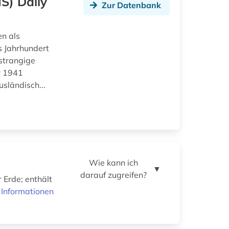
S) Daily
Zur Datenbank
en als
s Jahrhundert
rstrangige
r 1941
sländisch...
Wie kann ich
▼
darauf zugreifen?
 Erde; enthält
 Informationen