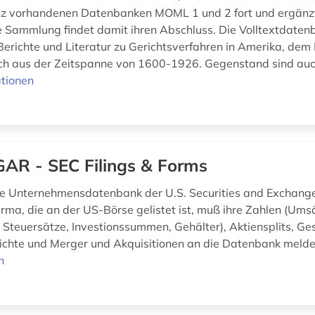
nz vorhandenen Datenbanken MOML 1 und 2 fort und ergänz
Die Sammlung findet damit ihren Abschluss. Die Volltextdate
Berichte und Literatur zu Gerichtsverfahren in Amerika, dem 
ch aus der Zeitspanne von 1600-1926. Gegenstand sind auc
tionen
AR - SEC Filings & Forms
ie Unternehmensdatenbank der U.S. Securities and Exchang
Firma, die an der US-Börse gelistet ist, muß ihre Zahlen (Um
, Steuersätze, Investionssummen, Gehälter), Aktiensplits, Ge
chte und Merger und Akquisitionen an die Datenbank meld
n