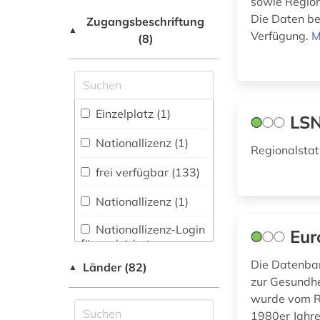
sowie Region
Natur- und
Netzwerk / VPN
Die Daten be
Umweltschutz (60)
agrarwirtschaft (1)
Zugangsbeschriftung
▲
Verfügung.
M
(8)
Shibboleth
agrarwissenschaft
Pädagogik (36)
(1)
Zugriff vor Ort
Philosophie (6)
ahnenforschung (1)
Physik (44)
Einzelplatz (1)
LSN
akademie der künste
(1)
Politologie (146)
Nationallizenz (1)
Regionalstat
akademie der
Psychologie (22)
frei verfügbar (133)
wissenschaften (1)
Rechtswissenschaft
Nationallizenz (1)
akte (1)
(107)
Nationallizenz-Login
Eur
aktie (3)
Romanistik (12)
für registrierte
Einzelpersonen (1)
aktienanalyse (4)
Die Datenban
Länder (82)
Slavistik (4)
▲
zur Gesundhe
aktieninformationen
Soziologie (138)
wurde vom Re
(4)
1980er Jahre