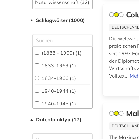
Naturwissenschaft (32)
Col
Allgemeine und
Schlagwörter (1000)
fachübergreifende
▲
Datenbanken (193)
DEUTSCHLANDW
Die weltweit
Allgemeine und
vergleichende Sprach-
praktischen 
und
(1833 - 1900) (1)
seit 1997 Fo
Literaturwissenschaft.
der Diplomat
Indogermanistik.
1833-1969 (1)
Wirtschaftsw
Außereuropäische
Volltex...
Meh
Sprachen und
1834-1966 (1)
Literaturen (54)
1940-1944 (1)
Anglistik.
Amerikanistik (20)
1940-1945 (1)
Mak
Archäologie (32)
1948-1980 (1)
Datenbanktyp (17)
▲
Architektur,
DEUTSCHLANDW
3d-karte (1)
Bauingenieur- und
The Making o
Vermessungswesen