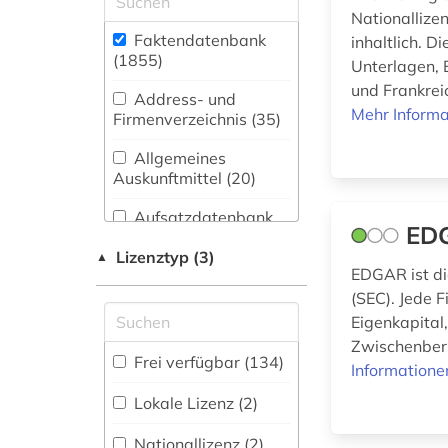
3r-prinzip (2)
(96)
Nationallize
Faktendatenbank
inhaltlich. 
aacr (1)
Biologie,
(1855
)
Unterlagen, 
Biotechnologie (213)
und Frankrei
aarhus (3)
Address- und
Buch- und
Mehr Informa
Firmenverzeichnis (35
)
abbaubarer
Bibliothekswesen,
kunststoff (1)
Informationswissenschaft
Allgemeines
(28)
Auskunftmittel (20
)
abbildung (1)
Chemie und
Aufsatzdatenbank
EDG
abbildungen (1)
Pharmazie (204)
(30
)
Lizenztyp (3)
▲
Elektrotechnik,
abfallwirtschaft (3)
EDGAR ist d
Bestandsverzeichnis
Elektronik,
(127
)
(SEC). Jede 
Nachrichtentechnik (38)
abfluss (1)
Eigenkapital
Biographische
Zwischenberi
Energietechnik (55)
Datenbank (47
abgabeordnung (1)
)
Frei verfügbar (134)
Informatione
Ethnologie (47)
abgeordneter (2)
Lokale Lizenz (2)
Buchhandelsverzeichnis
(1
)
Geographie (100)
abschnitt 1 (3)
Nationallizenz (2)