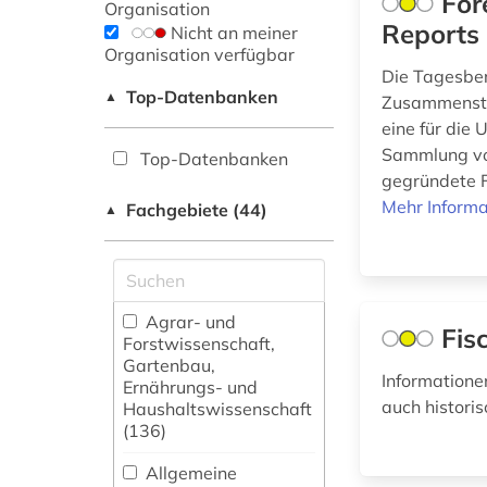
For
Organisation
Reports
Nicht an meiner
Organisation verfügbar
Die Tagesber
Top-Datenbanken
▲
Zusammenstel
eine für die
Sammlung von
Top-Datenbanken
gegründete F
Mehr Informa
Fachgebiete (44)
▲
Agrar- und
Fis
Forstwissenschaft,
Gartenbau,
Informationen
Ernährungs- und
auch histori
Haushaltswissenschaft
(136)
Allgemeine