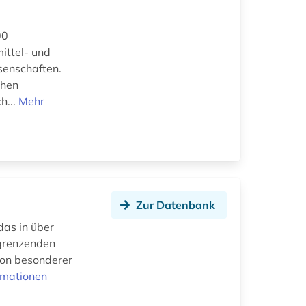
00
ittel- und
senschaften.
ehen
h...
Mehr
Zur Datenbank
das in über
ngrenzenden
von besonderer
rmationen