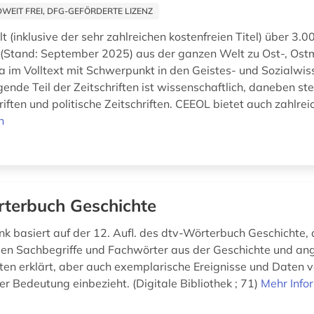
EIT FREI, DFG-GEFÖRDERTE LIZENZ
 (inklusive der sehr zahlreichen kostenfreien Titel) über 3.0
n (Stand: September 2025) aus der ganzen Welt zu Ost-, Ostm
 im Volltext mit Schwerpunkt in den Geistes- und Sozialwis
ende Teil der Zeitschriften ist wissenschaftlich, daneben st
riften und politische Zeitschriften. CEEOL bietet auch zahlreic
n
terbuch Geschichte
k basiert auf der 12. Aufl. des dtv-Wörterbuch Geschichte, 
en Sachbegriffe und Fachwörter aus der Geschichte und a
en erklärt, aber auch exemplarische Ereignisse und Daten 
er Bedeutung einbezieht. (Digitale Bibliothek ; 71)
Mehr Info