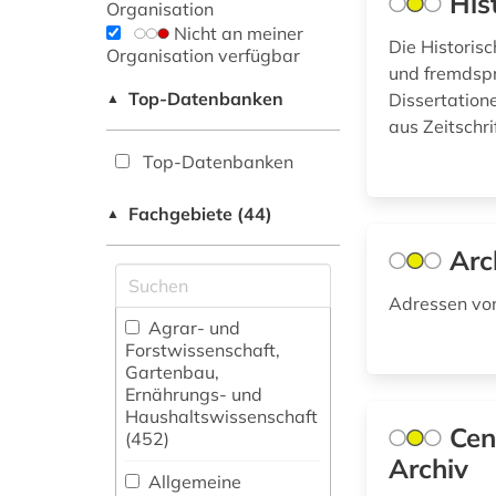
His
Organisation
Nicht an meiner
Die Historis
Organisation verfügbar
und fremdspr
Top-Datenbanken
Dissertation
▲
aus Zeitschr
Top-Datenbanken
Fachgebiete (44)
▲
Arc
Adressen von
Agrar- und
Forstwissenschaft,
Gartenbau,
Ernährungs- und
Haushaltswissenschaft
Cen
(452)
Archiv
Allgemeine