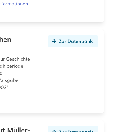
nformationen
chen
Zur Datenbank
ur Geschichte
ahlperiode
nd
 Ausgabe
003'
t Müller-