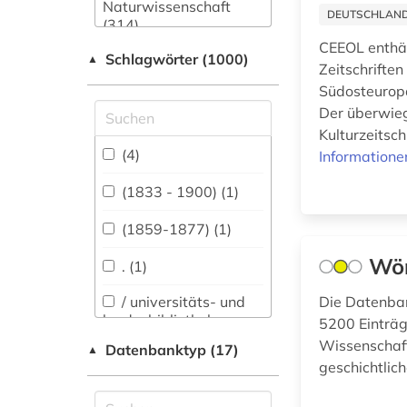
Naturwissenschaft
DEUTSCHLANDW
(314)
CEEOL enthält
Schlagwörter (1000)
Allgemeine und
▲
Zeitschrifte
fachübergreifende
Südosteuropa
Datenbanken (2959)
Der überwieg
Allgemeine und
Kulturzeitsch
vergleichende Sprach-
(4)
Informatione
und
Literaturwissenschaft.
(1833 - 1900) (1)
Indogermanistik.
Außereuropäische
(1859-1877) (1)
Sprachen und
Literaturen (823)
Wör
. (1)
Anglistik.
/ universitäts- und
Die Datenban
Amerikanistik (739)
landesbibliothek
5200 Einträg
sachsen-anhalt (1)
Wissenschaft
Datenbanktyp (17)
Archäologie (325)
▲
geschichtlich
100-1216 (1)
Architektur,
Bauingenieur- und