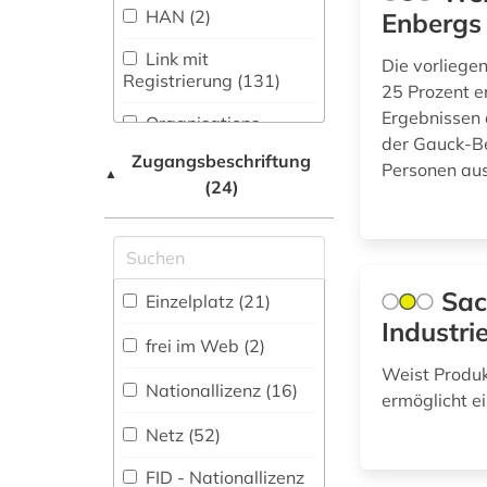
1948-1980 (1)
HAN (2)
Enbergs .
Musikwissenschaft
(525)
Link mit
1948-1992 (1)
Die vorliege
Registrierung (131)
25 Prozent e
Natur- und
1963-1965 (2)
Umweltschutz (315)
Ergebnissen 
Organisations-
der Gauck-Be
Netzwerk / VPN (1)
1968 (1)
Pädagogik (449)
Zugangsbeschriftung
Personen aus 
▲
(24)
Shibboleth
1980-1989 (1)
Philosophie (481)
Zugriff vor Ort (21)
20. jahrhundert (5)
Physik (309)
20.jahrhundert (1)
Politologie (1062)
Sac
Einzelplatz (21)
Industr
2003> (1)
Psychologie (350)
frei im Web (2)
3d-gebäudemodelle
Weist Produk
Rechtswissenschaft
Nationallizenz (16)
(1)
ermöglicht e
(1525)
Netz (52)
3d-karte (1)
Romanistik (546)
FID - Nationallizenz
3d-möbelmodelle (1)