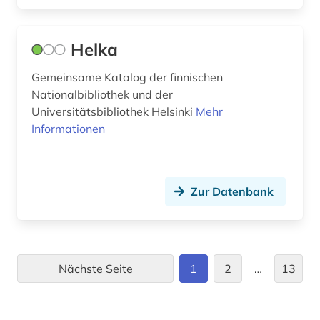
online-publikation (2)
Helka
open access (1)
Gemeinsame Katalog der finnischen
orientalistik (4)
Nationalbibliothek und der
Universitätsbibliothek Helsinki
Mehr
ort (1)
Informationen
osmanisches reich (1)
ostasien (2)
Zur Datenbank
ostasienwissenschaft (1)
osteuropa (5)
osteuropa-studien (1)
Nächste Seite
1
2
…
13
ostwestfalen-lippe (1)
pakistan (1)