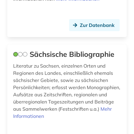
natur (1)
naturwissenschaft (2)
Zur Datenbank
naturwissenschaftler (1)
nepal (1)
Sächsische Bibliographie
neuchatel (1)
Literatur zu Sachsen, einzelnen Orten und
neuseeland (2)
Regionen des Landes, einschließlich ehemals
sächsischer Gebiete, sowie zu sächsischen
neuzeit (1)
Persönlichkeiten; erfasst werden Monographien,
Aufsätze aus Zeitschriften, regionalen und
ngor-kloster (1)
überregionalen Tageszeitungen und Beiträge
niederdeutsch (1)
aus Sammelwerken (Festschriften u.a.)
Mehr
Informationen
niederlande (7)
niederlandistik (2)