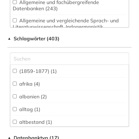
Allgemeine und fachübergreifende
Datenbanken (243)
Allgemeine und vergleichende Sprach- und
Literaturwissenschaft. Indogermanistik.
Außereuropäische Sprachen und Literaturen (9)
Schlagwörter (403)
▲
Anglistik. Amerikanistik (11)
Archäologie (0)
Architektur, Bauingenieur- und
(1859-1877) (1)
Vermessungswesen (1)
afrika (4)
Biologie, Biotechnologie (1)
albanien (2)
Buch- und Bibliothekswesen,
Informationswissenschaft (12)
alltag (1)
Chemie und Pharmazie (0)
altbestand (1)
Elektrotechnik, Elektronik, Nachrichtentechnik
altes buch (1)
Datenbanktyp (17)
▲
(0)