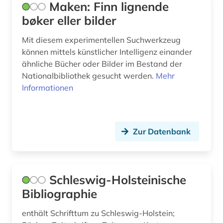
Maken: Finn lignende
mecklenburg (1)
bøker eller bilder
mecklenburg-vorpommern (2)
Mit diesem experimentellen Suchwerkzeug
können mittels künstlicher Intelligenz einander
medienwissenschaft (8)
ähnliche Bücher oder Bilder im Bestand der
mexiko (1)
Nationalbibliothek gesucht werden.
Mehr
Informationen
mexiko (1)
mittelalter (2)
Zur Datenbank
mittelamerika (1)
mittelfranken (1)
montenegro (2)
Schleswig-Holsteinische
Bibliographie
mundartliteratur (1)
enthält Schrifttum zu Schleswig-Holstein;
musik (2)