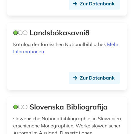
Griechenland (1)
Zur Datenbank
bildung (1)
Großbritannien (7)
biografie (1)
Hamburg (3)
Landsbókasavnið
biographie (2)
Hessen (3)
Katalog der färöischen Nationalbibliothek
Mehr
bodensee-gebiet (1)
Informationen
Irland (5)
bohuslän (1)
Island (1)
bosnien-herzegowina (2)
Israel (2)
Zur Datenbank
botanik (1)
Italien (11)
brandenburg (1)
Jugoslawien (4)
Slovenska Bibliografija
brasilien (1)
Kanada (6)
slowenische Nationalbibliographie; in Slowenien
bremen (2)
Korea (1)
erschienene Monographien, Werke slowenischer
Autoren im Ausland, Dissertationen,