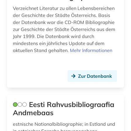
iberoromanistik (4)
Verzeichnet Literatur zu allen Lebensbereichen
der Geschichte der Städte Österreichs. Basis
indien (1)
der Datenbank war die CD-ROM Bibliographie
zur Geschichte der Städte Österreichs aus dem
inkunabel (1)
Jahr 1999. Die Datenbank wird durch
mindestens ein jährliches Update auf dem
interdisziplinäre forschung (1)
aktuellen Stand gehalten.
Mehr Informationen
interview (1)
inventar (1)
Zur Datenbank
irland (6)
islam (1)
Eesti Rahvusbibliograafia
island (1)
Andmebaas
israel (1)
estnische Nationalbibliographie; in Estland und
italianistik (4)