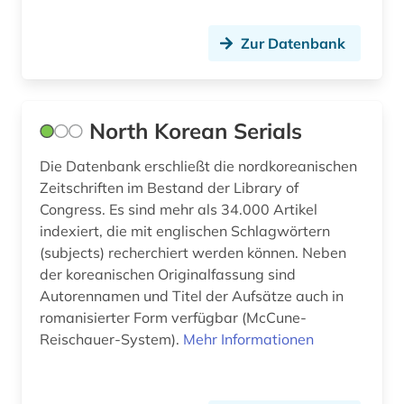
lieferbares buch (1)
Zur Datenbank
lima (1)
linköping (1)
North Korean Serials
litauen (3)
literatur (8)
Die Datenbank erschließt die nordkoreanischen
Zeitschriften im Bestand der Library of
literaturen und kulturen (1)
Congress. Es sind mehr als 34.000 Artikel
indexiert, die mit englischen Schlagwörtern
literaturwissenschaft (13)
(subjects) recherchiert werden können. Neben
der koreanischen Originalfassung sind
lituanistik (1)
Autorennamen und Titel der Aufsätze auch in
lothringen (1)
romanisierter Form verfügbar (McCune-
Reischauer-System).
Mehr Informationen
lusitanistik (3)
luxemburg (2)