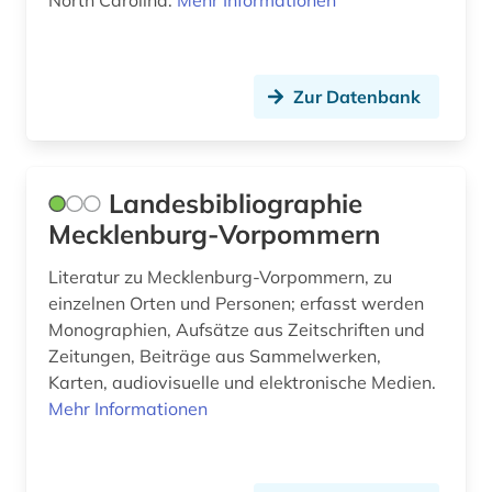
North Carolina.
Mehr Informationen
flandern (1)
USA (7)
florenz (1)
Ukraine (5)
Zur Datenbank
forschung (2)
Ungarn (8)
fotografie (1)
Zypern (1)
franken (2)
Landesbibliographie
Mecklenburg-Vorpommern
frankreich (13)
Literatur zu Mecklenburg-Vorpommern, zu
französisch (1)
einzelnen Orten und Personen; erfasst werden
Monographien, Aufsätze aus Zeitschriften und
französische landesgeschichte (1)
Zeitungen, Beiträge aus Sammelwerken,
französischer bibliothekenverbund (1)
Karten, audiovisuelle und elektronische Medien.
Mehr Informationen
französisches sprachgebiet (1)
frauenbewegung (1)