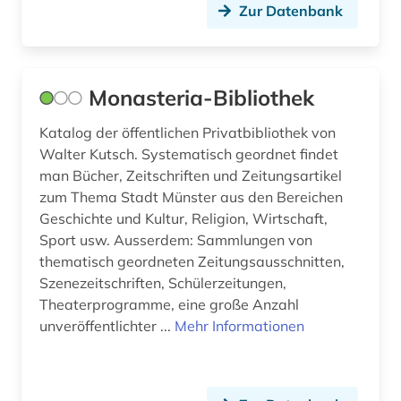
Zur Datenbank
freiburg (1)
färöer (1)
föderation bosnien und herzegowina (2)
Monasteria-Bibliothek
galloromanistik (4)
Katalog der öffentlichen Privatbibliothek von
Walter Kutsch. Systematisch geordnet findet
geisteswissenschaften (1)
man Bücher, Zeitschriften und Zeitungsartikel
zum Thema Stadt Münster aus den Bereichen
genf (1)
Geschichte und Kultur, Religion, Wirtschaft,
geographie (1)
Sport usw. Ausserdem: Sammlungen von
thematisch geordneten Zeitungsausschnitten,
geowissenschaften (1)
Szenezeitschriften, Schülerzeitungen,
Theaterprogramme, eine große Anzahl
geschichte (29)
unveröffentlichter ...
Mehr Informationen
geschichte 1000-2000 (1)
geschichte 1473-1800 (1)