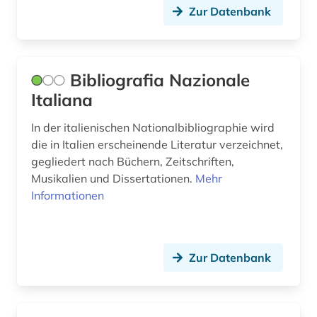
Zur Datenbank
län blekinge (1)
län gävleborg (1)
län västerbotten (1)
Bibliografia Nazionale
Italiana
län västernorrland (1)
In der italienischen Nationalbibliographie wird
län östergötland (1)
die in Italien erscheinende Literatur verzeichnet,
madrid (2)
gegliedert nach Büchern, Zeitschriften,
Musikalien und Dissertationen.
Mehr
maghreb (1)
Informationen
makedonien (1)
malediven (1)
Zur Datenbank
manuskripte (1)
marburg <lahn> (1)