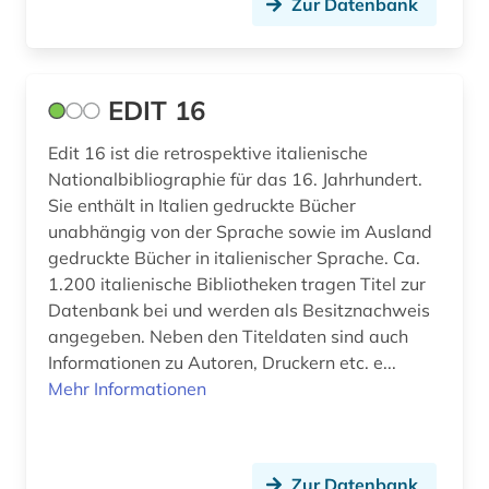
Zur Datenbank
geschichte 1520-1944 (1)
geschichte 1700 ff. (1)
EDIT 16
geschichte 1945 (2)
Edit 16 ist die retrospektive italienische
gesellschaft (1)
Nationalbibliographie für das 16. Jahrhundert.
graubünden (1)
Sie enthält in Italien gedruckte Bücher
unabhängig von der Sprache sowie im Ausland
griechenland (1)
gedruckte Bücher in italienischer Sprache. Ca.
1.200 italienische Bibliotheken tragen Titel zur
großbritannien (7)
Datenbank bei und werden als Besitznachweis
grundwasser (1)
angegeben. Neben den Titeldaten sind auch
Informationen zu Autoren, Druckern etc. e...
grönland (1)
Mehr Informationen
gus (1)
gälisch (1)
Zur Datenbank