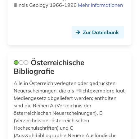
böhmische länder (2)
Niedersachsen (6)
Illinois Geology 1966-1996
Mehr Informationen
bündnerromanisch (1)
Nordamerika (3)
chile (1)
Nordrhein-Westfalen (8)
Zur Datenbank
china (1)
Norwegen (7)
collijn, isak | bibliothekar (1)
Oesterreich (10)
Österreichische
darmstadt (1)
Osmanisches Reich (2)
Bibliografie
datenbank (1)
Ostasien (2)
Alle in Österreich verlegten oder gedruckten
delmenhorst (1)
Neuerscheinungen, die als Pflichtexemplare laut
Osteuropa (23)
Mediengesetz abgeliefert werden; enthalten
den haag (1)
sind die Reihen A (Verzeichnis der
Ostmitteleuropa (3)
österreichischen Neuerscheinungen), B
deutscher sprachraum (1)
Palaestina (1)
(Verzeichnis der österreichischen
Hochschulschriften) und C
deutsches sprachgebiet (16)
Polen (7)
(Auswahlbibliographie Neuere Ausländische