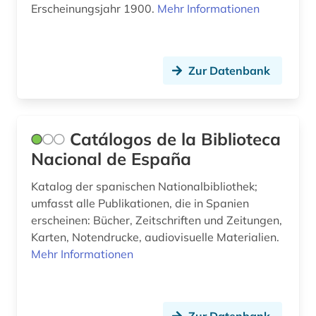
Erscheinungsjahr 1900.
Mehr Informationen
kosovo (1)
kreis lippe (1)
Zur Datenbank
kriegsgeschichte (1)
krleza (1)
Catálogos de la Biblioteca
kroatien (2)
Nacional de España
kultur (5)
Katalog der spanischen Nationalbibliothek;
kulturdenkmal (1)
umfasst alle Publikationen, die in Spanien
erscheinen: Bücher, Zeitschriften und Zeitungen,
kulturerbe (1)
Karten, Notendrucke, audiovisuelle Materialien.
Mehr Informationen
kulturwissenschaften (10)
kungliga biblioteket stockholm.
roggebiblioteket (1)