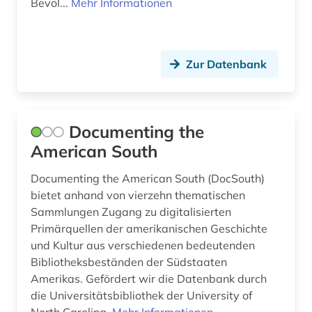
Bevöl...
Mehr Informationen
england (3)
Skandinavien (1)
englisch (2)
Slowakei (7)
englisches sprachgebiet (6)
Zur Datenbank
Slowenien (6)
ennepe-ruhr-kreis (1)
Spanien (10)
estland (3)
Documenting the
Suedamerika (11)
American South
fachdidaktik (6)
Suedasien (1)
Documenting the American South (DocSouth)
fid finnisch-ugrische/uralische sprachen (1)
Suedostasien (3)
bietet anhand von vierzehn thematischen
fid ost-, ostmittel- und südosteuropa (2)
Sammlungen Zugang zu digitalisierten
Suedosteuropa (5)
Primärquellen der amerikanischen Geschichte
fid slawistik (2)
Thueringen (2)
und Kultur aus verschiedenen bedeutenden
Bibliotheksbeständen der Südstaaten
finnland (7)
Tschechische Republik (9)
Amerikas. Gefördert wir die Datenbank durch
finnougristik (1)
die Universitätsbibliothek der University of
Tuerkei (3)