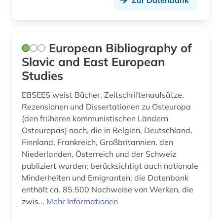
Zur Datenbank
kunst (5)
lagerstättenkunde (2)
European Bibliography of
landesgeschichte (2)
Slavic and East European
landeskunde (35)
Studies
langspielplatte (1)
EBSEES weist Bücher, Zeitschriftenaufsätze,
Rezensionen und Dissertationen zu Osteuropa
lateinamerika (6)
(den früheren kommunistischen Ländern
lausanne (1)
Osteuropas) nach, die in Belgien, Deutschland,
Finnland, Frankreich, Großbritannien, den
lettland (4)
Niederlanden, Österreich und der Schweiz
publiziert wurden; berücksichtigt auch nationale
lexikon (1)
Minderheiten und Emigranten; die Datenbank
libanon (1)
enthält ca. 85.500 Nachweise von Werken, die
zwis...
Mehr Informationen
lied (1)