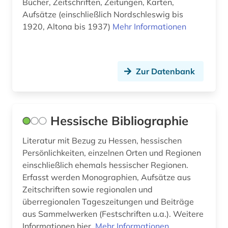
Bücher, Zeitschriften, Zeitungen, Karten,
musikalien (1)
Aufsätze (einschließlich Nordschleswig bis
1920, Altona bis 1937)
Mehr Informationen
musikaufnahme (1)
musikschrifttum (1)
Zur Datenbank
musikwissenschaft (1)
münchen (1)
münster (1)
Hessische Bibliographie
naher osten (2)
Literatur mit Bezug zu Hessen, hessischen
Persönlichkeiten, einzelnen Orten und Regionen
nationalbibliografie (44)
einschließlich ehemals hessischer Regionen.
Erfasst werden Monographien, Aufsätze aus
nationalbibliothek (14)
Zeitschriften sowie regionalen und
nationale bibliotheek van nederland (1)
überregionalen Tageszeitungen und Beiträge
aus Sammelwerken (Festschriften u.a.). Weitere
nationalsozialismus (1)
Informationen hier.
Mehr Informationen