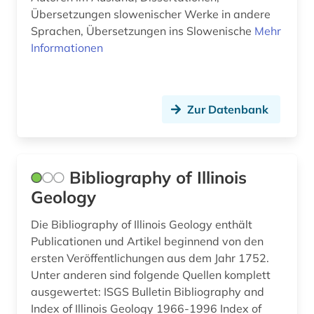
briefsammlung (1)
Kroatien (4)
Übersetzungen slowenischer Werke in andere
british library (1)
Sprachen, Übersetzungen ins Slowenische
Mehr
Lettland (6)
Informationen
buch (3)
Liechtenstein (1)
buchdruck (2)
Litauen (6)
Zur Datenbank
buchgeschichte &lt;fach&gt; (2)
Luxemburg (1)
buchhandel (1)
Makedonien (4)
buchproduktion (1)
Bibliography of Illinois
Mecklenburg-Vorpommern (4)
Geology
buchwesen (1)
Mittelamerika (5)
Die Bibliography of Illinois Geology enthält
buenos aires (1)
Moldawien (3)
Publicationen und Artikel beginnend von den
ersten Veröffentlichungen aus dem Jahr 1752.
bukarest (1)
Montenegro (5)
Unter anderen sind folgende Quellen komplett
bulgarien (2)
ausgewertet: ISGS Bulletin Bibliography and
Niederlande (6)
Index of Illinois Geology 1966-1996 Index of