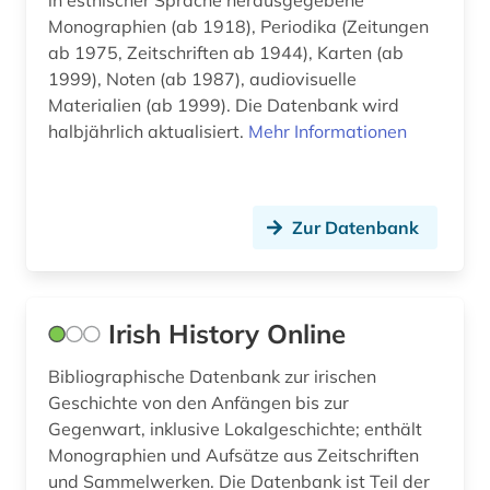
in estnischer Sprache herausgegebene
Monographien (ab 1918), Periodika (Zeitungen
italien (10)
ab 1975, Zeitschriften ab 1944), Karten (ab
italienische kunstgeschichte (1)
1999), Noten (ab 1987), audiovisuelle
Materialien (ab 1999). Die Datenbank wird
jahrbuch (1)
halbjährlich aktualisiert.
Mehr Informationen
japanologie (1)
japanstudien (1)
Zur Datenbank
jordanien (1)
judaistik (2)
Irish History Online
juden (1)
Bibliographische Datenbank zur irischen
judentum (1)
Geschichte von den Anfängen bis zur
Gegenwart, inklusive Lokalgeschichte; enthält
judenverfolgung (1)
Monographien und Aufsätze aus Zeitschriften
jugoslawien (1)
und Sammelwerken. Die Datenbank ist Teil der