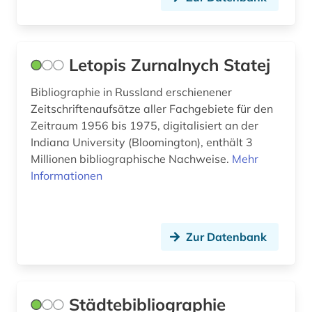
hamburg (2)
handschrift (4)
Letopis Zurnalnych Statej
hawaii (1)
Bibliographie in Russland erschienener
hebräisch (1)
Zeitschriftenaufsätze aller Fachgebiete für den
Zeitraum 1956 bis 1975, digitalisiert an der
hessen (2)
Indiana University (Bloomington), enthält 3
hispanistik (5)
Millionen bibliographische Nachweise.
Mehr
Informationen
hispanos (1)
historische landeskunde (1)
Zur Datenbank
hochschulschrift (2)
iberische halbinsel (1)
Städtebibliographie
iberoromanisch (1)