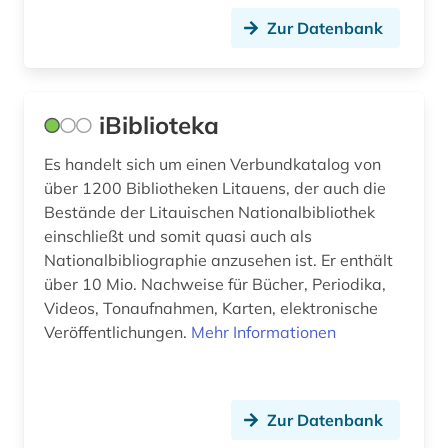
Zur Datenbank
niedersachsen (1)
niederösterreich (2)
nordafrika (2)
iBiblioteka
nordamerika (1)
Es handelt sich um einen Verbundkatalog von
über 1200 Bibliotheken Litauens, der auch die
nordirland (1)
Bestände der Litauischen Nationalbibliothek
einschließt und somit quasi auch als
nordkorea (1)
Nationalbibliographie anzusehen ist. Er enthält
nordrhein-westfalen (4)
über 10 Mio. Nachweise für Bücher, Periodika,
Videos, Tonaufnahmen, Karten, elektronische
norwegen (8)
Veröffentlichungen.
Mehr Informationen
oberfranken (1)
oberösterreich (1)
Zur Datenbank
online-katalog (1)