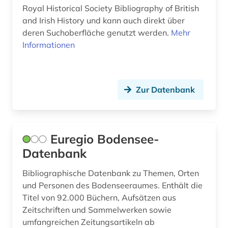
Royal Historical Society Bibliography of British
kanada (4)
and Irish History und kann auch direkt über
deren Suchoberfläche genutzt werden.
Mehr
kanarische inseln (1)
Informationen
kanton freiburg (1)
karlsruhe (1)
Zur Datenbank
katalog (45)
katalonien (1)
Euregio Bodensee-
kirchenarchiv (1)
Datenbank
kolonialreich (1)
Bibliographische Datenbank zu Themen, Orten
komposition (1)
und Personen des Bodenseeraumes. Enthält die
Titel von 92.000 Büchern, Aufsätzen aus
koninklijke bibliotheek (1)
Zeitschriften und Sammelwerken sowie
umfangreichen Zeitungsartikeln ab
korea (1)