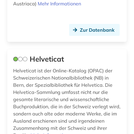
deutschland (27)
Austriaca)
Mehr Informationen
Portugal (5)
die deutsche bibliothek (1)
Rheinland-Pfalz (2)
digitalisierung (1)
Rumänien (4)
Zur Datenbank
dissertation (2)
Russland, Sowjetunion (13)
druck (2)
Saarland (3)
Helveticat
druckschriften (1)
Sachsen (2)
Helveticat ist der Online-Katalog (OPAC) der
druckwerk (28)
Schweizerischen Nationalbibliothek (NB) in
Sachsen-Anhalt (2)
Bern, der Spezialbibliothek für Helvetica. Die
dänemark (2)
Schleswig-Holstein (2)
Helvetica-Sammlung umfasst nicht nur die
gesamte literarische und wissenschaftliche
elektronische bibliothek (3)
Schweden (16)
Buchproduktion, die in der Schweiz verlegt wird,
elektronische publikation (1)
sondern auch alte oder moderne Werke, die im
Schweiz (14)
Ausland erschienen sind und irgendeinen
elektronisches buch (1)
Serbien (8)
Zusammenhang mit der Schweiz und ihrer