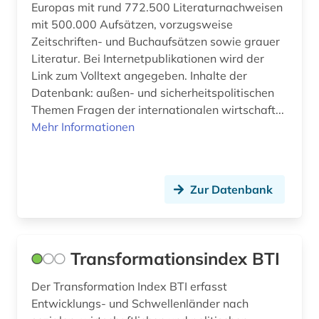
Europas mit rund 772.500 Literaturnachweisen
staatsrecht (2)
mit 500.000 Aufsätzen, vorzugsweise
Zeitschriften- und Buchaufsätzen sowie grauer
stadtforschung (1)
Literatur. Bei Internetpublikationen wird der
stadtplanung (1)
Link zum Volltext angegeben. Inhalte der
Datenbank: außen- und sicherheitspolitischen
statistik (2)
Themen Fragen der internationalen wirtschaft...
Mehr Informationen
städtebau (1)
südafrika (1)
Zur Datenbank
südamerika (1)
südostasien (3)
südosteuropa (2)
Transformationsindex BTI
tagesgeschehen (1)
Der Transformation Index BTI erfasst
Entwicklungs- und Schwellenländer nach
technik (1)