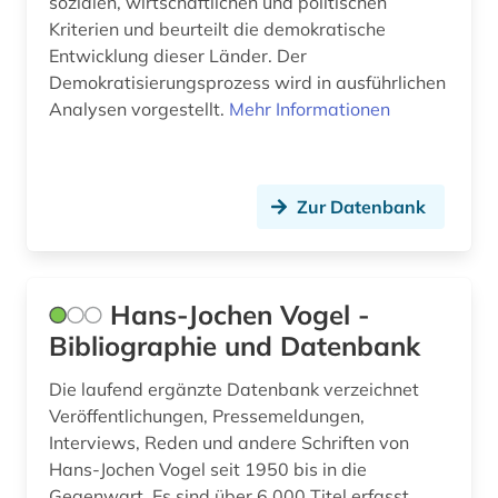
sozialen, wirtschaftlichen und politischen
technologie (2)
Kriterien und beurteilt die demokratische
Entwicklung dieser Länder. Der
textsammlung (1)
Demokratisierungsprozess wird in ausführlichen
Analysen vorgestellt.
Mehr Informationen
therapie (1)
thesaurus (1)
Zur Datenbank
thüringen (1)
tibeter (1)
topographie (1)
Hans-Jochen Vogel -
Bibliographie und Datenbank
transformationsforschung (1)
Die laufend ergänzte Datenbank verzeichnet
transport (1)
Veröffentlichungen, Pressemeldungen,
ukraine (5)
Interviews, Reden und andere Schriften von
Hans-Jochen Vogel seit 1950 bis in die
umwelt (1)
Gegenwart. Es sind über 6.000 Titel erfasst