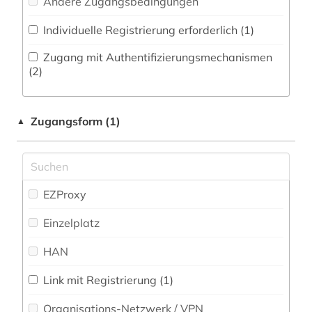
Andere Zugangsbedingungen
Philosophie (8)
baden-württemberg (1)
Individuelle Registrierung erforderlich (1)
Physik (0)
balkan (1)
Zugang mit Authentifizierungsmechanismen
Politologie (144)
(2)
bayern (1)
Psychologie (1)
belarus (1)
Zugangsform (1)
▲
Rechtswissenschaft (13)
bevölkerung (1)
Romanistik (6)
bibliografie (5)
Slavistik (4)
EZProxy
bibliographie (4)
Soziologie (31)
Einzelplatz
bildung (2)
Sport (2)
HAN
biografie (3)
Technik (0)
biographie (4)
Link mit Registrierung (1)
Theologie und Religionswissenschaften (9)
Organisations-Netzwerk / VPN
bonaparte (familie) (1)