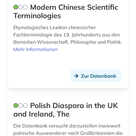
inflation (1)
Modern Chinese Scientific
informationswissenschaften (1)
Terminologies
innenpolitik (1)
Etymologisches Lexikon chinesischer
Fachterminologie des 19. Jahrhunderts aus den
instituti për demokraci dhe ndermjetësim (1)
Bereichen Wissenschaft, Philosophie und Politik.
Mehr Informationen
internationale beziehungen (4)
internationale organisation (1)
internationale politik (2)
Zur Datenbank
internationaler vergleich (1)
internationales recht (2)
Polish Diaspora in the UK
and Ireland, The
interpellation (1)
islam (2)
Die Datenbank versucht darzustellen inwieweit
polnische Auswanderer nach Großbritannien die