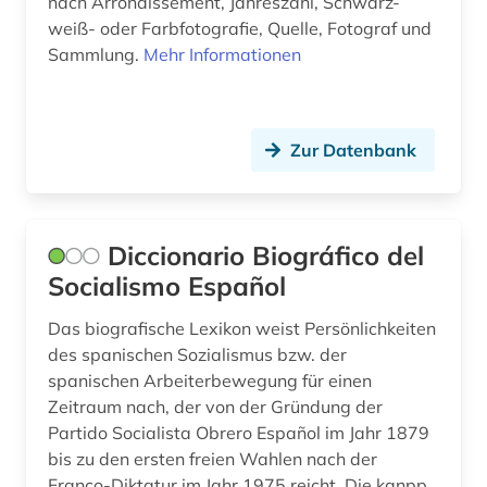
nach Arrondissement, Jahreszahl, Schwarz-
lateinamerika (4)
weiß- oder Farbfotografie, Quelle, Fotograf und
Sammlung.
Mehr Informationen
latino studies (1)
liechtenstein (1)
linguistik (1)
Zur Datenbank
literatur (8)
literaturwissenschaft (2)
Diccionario Biográfico del
london (1)
Socialismo Español
luftwaffe (1)
Das biografische Lexikon weist Persönlichkeiten
des spanischen Sozialismus bzw. der
länderkunde (2)
spanischen Arbeiterbewegung für einen
Zeitraum nach, der von der Gründung der
malaysia (2)
Partido Socialista Obrero Español im Jahr 1879
management (1)
bis zu den ersten freien Wahlen nach der
Franco-Diktatur im Jahr 1975 reicht. Die kanpp