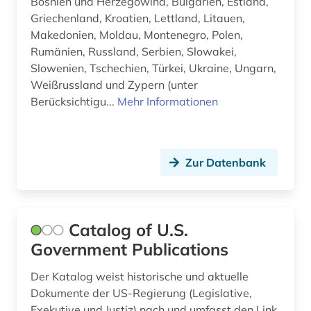
Bosnien und Herzegowina, Bulgarien, Estland,
rechtswissenschaft (1)
Griechenland, Kroatien, Lettland, Litauen,
Makedonien, Moldau, Montenegro, Polen,
regierung (4)
Rumänien, Russland, Serbien, Slowakei,
regierungsdokumente (2)
Slowenien, Tschechien, Türkei, Ukraine, Ungarn,
Weißrussland und Zypern (unter
regierungsorgane (1)
Berücksichtigu...
Mehr Informationen
regionalplanung (1)
religion (10)
Zur Datenbank
russisch-orthodoxe kirche (1)
russische literatur (1)
Catalog of U.S.
russland (13)
Government Publications
sachsen (1)
Der Katalog weist historische und aktuelle
Dokumente der US-Regierung (Legislative,
schweiz (1)
Exekutive und Justiz) nach und umfasst den Link