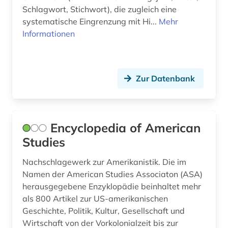
Schlagwort, Stichwort), die zugleich eine
geschichte 1949-1999 (1)
Thueringen (2)
systematische Eingrenzung mit Hi...
Mehr
Informationen
geschichte 1973-1995 (1)
Tschechische Republik (2)
geschichte 1981-1995 (1)
USA (10)
Zur Datenbank
geschichte 1991 (1)
Ukraine (7)
geschichte 1993 (3)
Unbekannt (1)
geschichte 1999 (1)
Ungarn (1)
Encyclopedia of American
Studies
geschichte 2007 (1)
Zypern (1)
Nachschlagewerk zur Amerikanistik. Die im
geschichte 2008 (1)
Namen der American Studies Associaton (ASA)
geschichte 2011 (1)
herausgegebene Enzyklopädie beinhaltet mehr
als 800 Artikel zur US-amerikanischen
geschichte 2012 (1)
Geschichte, Politik, Kultur, Gesellschaft und
Wirtschaft von der Vorkolonialzeit bis zur
geschichte 2014 (2)