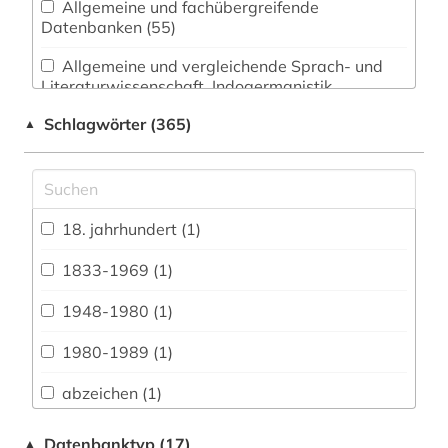
Allgemeine und fachübergreifende
Datenbanken (55)
Allgemeine und vergleichende Sprach- und
Literaturwissenschaft. Indogermanistik.
Außereuropäische Sprachen und Literaturen (7)
Schlagwörter (365)
▲
Anglistik. Amerikanistik (18)
Archäologie (0)
Architektur, Bauingenieur- und
18. jahrhundert (1)
Vermessungswesen (1)
1833-1969 (1)
Biologie, Biotechnologie (0)
1948-1980 (1)
Buch- und Bibliothekswesen,
Informationswissenschaft (1)
1980-1989 (1)
Chemie und Pharmazie (0)
abzeichen (1)
Elektrotechnik, Elektronik, Nachrichtentechnik
afghanistan (2)
Datenbanktyp (17)
▲
(0)