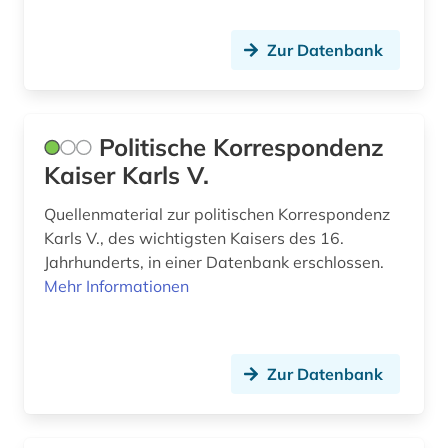
großbritannien (8)
Zur Datenbank
gus (1)
handel (5)
Politische Korrespondenz
hans-jochen vogel (1)
Kaiser Karls V.
historische karte (1)
Quellenmaterial zur politischen Korrespondenz
Karls V., des wichtigsten Kaisers des 16.
hongkong (2)
Jahrhunderts, in einer Datenbank erschlossen.
Mehr Informationen
ideengeschichte (1)
indien (1)
indigene völker (1)
Zur Datenbank
indonesien (1)