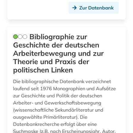
Zur Datenbank
germanistik (1)
Schleswig-Holstein (1)
geschichte (57)
Schweden (1)
geschichte &lt;1989-1993&gt; (1)
Bibliographie zur
Schweiz (1)
Geschichte der deutschen
geschichte 1691-1820 (1)
Serbien (2)
Arbeiterbewegung und zur
geschichte 1700-1900 (1)
Slowakei (2)
Theorie und Praxis der
politischen Linken
geschichte 1800-2010 (1)
Slowenien (2)
Die bibliographische Datenbank verzeichnet
geschichte 1821-1837 (1)
Spanien (2)
laufend seit 1976 Monographien und Aufsätze
geschichte 1838-1852 (1)
zur Geschichte und Politik der deutschen
Suedamerika (6)
Arbeiter- und Gewerkschaftsbewegung
geschichte 1853-1865 (2)
Suedasien (1)
(wissenschaftliche Sekundärliteratur und
ausgewählte Primärliteratur). Die
geschichte 1866-1877 (1)
Suedostasien (3)
Datenbankrecherche erfolgt über eine
geschichte 1919-1933 (1)
Suchmaske (z.B. nach Erscheinungsjahr, Autor,
Suedosteuropa (2)