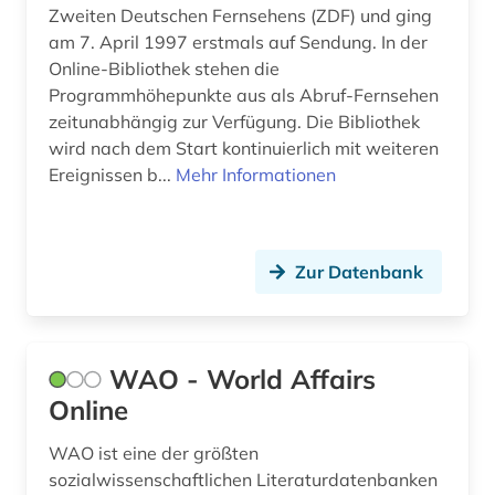
Zweiten Deutschen Fernsehens (ZDF) und ging
soziale software (1)
am 7. April 1997 erstmals auf Sendung. In der
sozialgeschichte (1)
Online-Bibliothek stehen die
Programmhöhepunkte aus als Abruf-Fernsehen
sozialismus (1)
zeitunabhängig zur Verfügung. Die Bibliothek
wird nach dem Start kontinuierlich mit weiteren
sozialwissenschaften (8)
Ereignissen b...
Mehr Informationen
soziologie (11)
spanien (1)
Zur Datenbank
spanisch (1)
sport (3)
WAO - World Affairs
sprache (2)
Online
staat (5)
WAO ist eine der größten
staatsduma (5)
sozialwissenschaftlichen Literaturdatenbanken