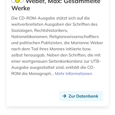
Weber, Max: Gesammelte
entwicklung (1)
Werke
Griechenland (1)
entwicklungsländer (1)
Großbritannien (7)
Die CD-ROM-Ausgabe stützt sich auf die
entwicklungspolitik (1)
weitverbreiteten Ausgaben der Schriften des
Hamburg (1)
Soziologen, Rechtshistorikers,
enzyklopädie (3)
Nationalökonomen, Religionswissenschaftlers
Hessen (1)
und politischen Publizisten, die Marianne Weber
europa (4)
nach dem Tod ihres Mannes initiierte bzw.
Israel (1)
europäische union (2)
selbst herausgab. Neben den Schriften, die mit
Japan (2)
einer wortgenauen Seitenkonkordanz zur UTB-
fachinformationsdienst lateinamerika, karibik
Ausgabe ausgestattet sind, enthält die CD-
und latino studies (1)
Jugoslawien (2)
ROM die Monograph...
Mehr Informationen
faksimile (2)
Korea (1)
feminismus (1)
Kroatien (2)
Zur Datenbank
fid asien (8)
Lettland (2)
fid asien crossasia (1)
Liechtenstein (1)