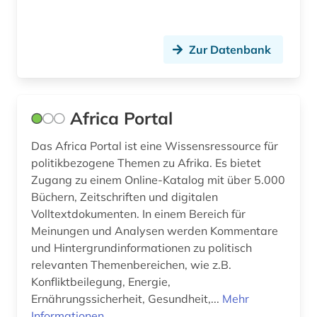
philosophie (9)
plakat (1)
Zur Datenbank
polen (1)
politik (205)
Africa Portal
politikdidaktik (1)
Das Africa Portal ist eine Wissensressource für
politikbezogene Themen zu Afrika. Es bietet
politikerin (1)
Zugang zu einem Online-Katalog mit über 5.000
politikwissenschaft (1)
Büchern, Zeitschriften und digitalen
Volltextdokumenten. In einem Bereich für
politische bildung (2)
Meinungen und Analysen werden Kommentare
und Hintergrundinformationen zu politisch
politische geografie (1)
relevanten Themenbereichen, wie z.B.
politische wissenschaft (2)
Konfliktbeilegung, Energie,
Ernährungssicherheit, Gesundheit,...
Mehr
politisches system (1)
Informationen