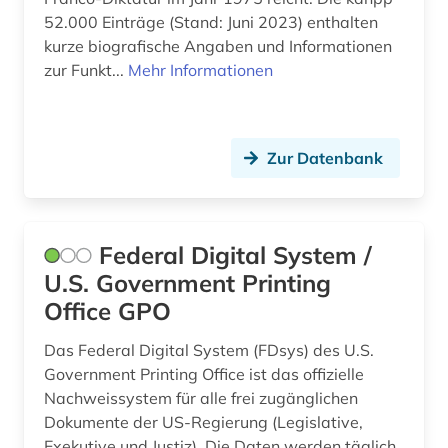
mandschuren (1)
52.000 Einträge (Stand: Juni 2023) enthalten
kurze biografische Angaben und Informationen
marktdaten (1)
zur Funkt...
Mehr Informationen
max (2)
medien (1)
Zur Datenbank
medienwissenschaft (1)
medizin (2)
Federal Digital System /
menschenrechte (1)
U.S. Government Printing
migration (1)
Office GPO
militär (1)
Das Federal Digital System (FDsys) des U.S.
Government Printing Office ist das offizielle
militärwesen (1)
Nachweissystem für alle frei zugänglichen
Dokumente der US-Regierung (Legislative,
mission (1)
Exekutive und Justiz). Die Daten werden täglich