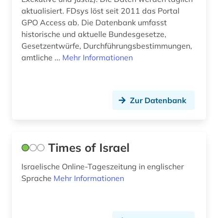
mitarbeiterführung (1)
aktualisiert. FDsys löst seit 2011 das Portal
GPO Access ab. Die Datenbank umfasst
mittelamerika (1)
historische und aktuelle Bundesgesetze,
Gesetzentwürfe, Durchführungsbestimmungen,
mittelmeer (1)
amtliche ...
Mehr Informationen
mitterrand (1)
mittlerer osten (1)
Zur Datenbank
mongolen (1)
moslems (1)
Times of Israel
musik (2)
Israelische Online-Tageszeitung in englischer
musikwissenschaft (1)
Sprache
Mehr Informationen
nachhaltigkeit (1)
nachrichten (3)