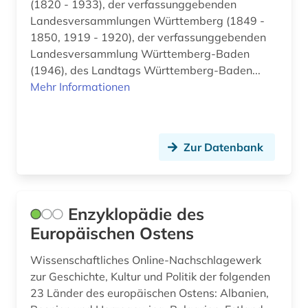
(1820 - 1933), der verfassunggebenden
Landesversammlungen Württemberg (1849 -
putin, vladimir vladimirovič | politiker;
staatspräsident (2)
1850, 1919 - 1920), der verfassunggebenden
Landesversammlung Württemberg-Baden
putsch (1)
(1946), des Landtags Württemberg-Baden...
Mehr Informationen
pädagogik (6)
pädagogok (1)
qatar (1)
Zur Datenbank
qing dynastie (1)
quelle (9)
Enzyklopädie des
Europäischen Ostens
quellen (3)
Wissenschaftliches Online-Nachschlagewerk
recht (10)
zur Geschichte, Kultur und Politik der folgenden
rechtsgeschichte (1)
23 Länder des europäischen Ostens: Albanien,