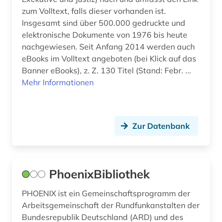
sicherheit (2)
zum Volltext, falls dieser vorhanden ist.
Insgesamt sind über 500.000 gedruckte und
singapur (1)
elektronische Dokumente von 1976 bis heute
nachgewiesen. Seit Anfang 2014 werden auch
sinologie (2)
eBooks im Volltext angeboten (bei Klick auf das
skandinavien (1)
Banner eBooks), z. Z. 130 Titel (Stand: Febr. ...
Mehr Informationen
sklaverei (1)
sowjetunion (2)
Zur Datenbank
sozialarbeit (1)
sozialdemokratie (4)
sozialdemokratische partei deutschlands (3)
PhoenixBibliothek
soziale bedingungen (1)
PHOENIX ist ein Gemeinschaftsprogramm der
Arbeitsgemeinschaft der Rundfunkanstalten der
soziale gerechtigkeit (1)
Bundesrepublik Deutschland (ARD) und des