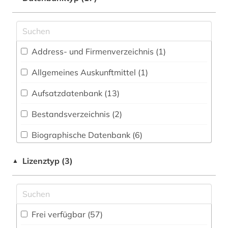
afrika (6)
Energietechnik (1)
afroamerikaner (1)
Ethnologie (7)
Address- und Firmenverzeichnis (1
)
agrarwissenschaften (1)
Geographie (11)
Allgemeines Auskunftmittel (1
)
albanien (1)
Geowissenschaften (0)
Aufsatzdatenbank (13
)
amerika (8)
Germanistik. Niederlandistik. Skandinavistik
(2)
Bestandsverzeichnis (2
)
amtsdrucksache (2)
Geschichte (80)
Biographische Datenbank (6
)
analysen (1)
Geschichte der Pädagogik und des
Buchhandelsverzeichnis (0
)
anarchie (1)
Lizenztyp (3)
▲
Bildungswesens (0)
Disziplinäre Forschungsdatenrepositorien (0
)
anglistik (1)
Gesundheitswissenschaften (1)
Disziplinäre Repositorien (0
)
anthropologie (2)
Informatik (0)
Frei verfügbar (57)
Fachbibliographie (22
)
apartheid (1)
Klassische Philologie. Byzantinistik.