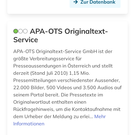
Zur Datenbank
nachrichtenmagazin (1)
naher osten (1)
APA-OTS Originaltext-
napoléon iii. (1)
Service
national archives london (2)
APA-OTS Originaltext-Service GmbH ist der
naturwissenschaften (2)
größte Verbreitungsservice für
Presseaussendungen in Österreich und stellt
niederlande (2)
derzeit (Stand Juli 2010) 1,15 Mio.
Pressemitteilungen verschiedenster Aussender,
nordische staaten (1)
22.000 Bilder, 500 Videos und 3.500 Audios auf
online-publikation (3)
seinem Portal bereit. Die Pressetexte im
Originalwortlaut enthalten einen
ostasien (2)
Rückfragehinweis, um die Kontaktaufnahme mit
dem Urheber der Meldung zu erlei...
Mehr
osteuropa (2)
Informationen
ostkirche (1)