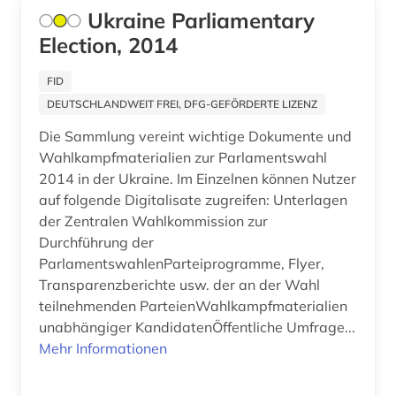
Ukraine Parliamentary
fid lateinamerika (2)
Litauen (2)
Election, 2014
fid ost-, ostmittel- und südosteuropa (17)
Makedonien (2)
FID
fid ost-, ostmittel- und südosteuropa (2)
Mecklenburg-Vorpommern (1)
DEUTSCHLANDWEIT FREI, DFG-GEFÖRDERTE LIZENZ
fid romanistik (1)
Mittelamerika (6)
Die Sammlung vereint wichtige Dokumente und
Wahlkampfmaterialien zur Parlamentswahl
fid-asien (1)
Moldawien (2)
2014 in der Ukraine. Im Einzelnen können Nutzer
auf folgende Digitalisate zugreifen: Unterlagen
film (1)
Montenegro (2)
der Zentralen Wahlkommission zur
finanzpolitik (1)
Durchführung der
Niederlande (1)
ParlamentswahlenParteiprogramme, Flyer,
fotografie (1)
Niedersachsen (1)
Transparenzberichte usw. der an der Wahl
teilnehmenden ParteienWahlkampfmaterialien
frankreich (6)
Nordrhein-Westfalen (2)
unabhängiger KandidatenÖffentliche Umfrage...
Mehr Informationen
französisch (2)
Norwegen (1)
françois (1)
Oesterreich (3)