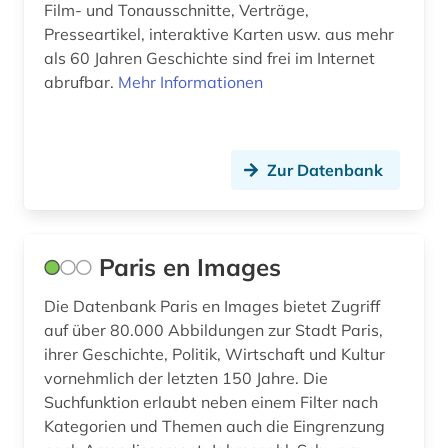
kartographie (1)
Film- und Tonausschnitte, Verträge,
Presseartikel, interaktive Karten usw. aus mehr
klimaänderung (1)
als 60 Jahren Geschichte sind frei im Internet
abrufbar.
Mehr Informationen
kolonialismus (2)
kommunikationswissenschaften (3)
Zur Datenbank
konflikt (1)
kriminalistik (1)
kultur (18)
Paris en Images
kulturwissenschaften (5)
Die Datenbank Paris en Images bietet Zugriff
auf über 80.000 Abbildungen zur Stadt Paris,
kunst (5)
ihrer Geschichte, Politik, Wirtschaft und Kultur
landeskunde (5)
vornehmlich der letzten 150 Jahre. Die
Suchfunktion erlaubt neben einem Filter nach
landwirtschaft (1)
Kategorien und Themen auch die Eingrenzung