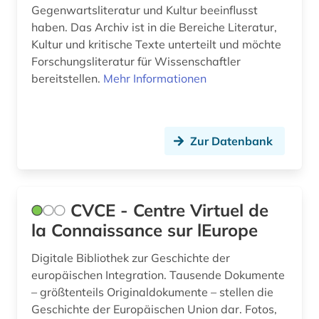
israel (1)
Gegenwartsliteratur und Kultur beeinflusst
haben. Das Archiv ist in die Bereiche Literatur,
japan (1)
Kultur und kritische Texte unterteilt und möchte
Forschungsliteratur für Wissenschaftler
japanologie (1)
bereitstellen.
Mehr Informationen
journalismus (1)
judaistik (1)
Zur Datenbank
kaiser (2)
kanada (1)
CVCE - Centre Virtuel de
karibik (4)
la Connaissance sur lEurope
karl <römisch-deutsches reich (1)
Digitale Bibliothek zur Geschichte der
karriereratgeber (1)
europäischen Integration. Tausende Dokumente
– größtenteils Originaldokumente – stellen die
kartierung (1)
Geschichte der Europäischen Union dar. Fotos,