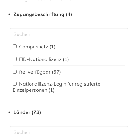
Werkstoffwissenschaften und
Shibboleth
Fertigungstechnik (0)
branchenberichte (1)
Zugangsbeschriftung (4)
▲
Zugriff vor Ort
brandt (1)
Wirtschaftswissenschaften (32)
Wissenschaftskunde, Forschung, Hochschul-,
brasilien (2)
Museumswesen (0)
Campusnetz (1)
brief (1)
FID-Nationallizenz (1)
briefsammlung (2)
frei verfügbar (57)
briefwechsel (2)
Nationallizenz-Login für registrierte
bundeskanzler (1)
Einzelpersonen (1)
börse (1)
Länder (73)
bürgerrechtsbewegung (1)
▲
chemie (1)
china (11)