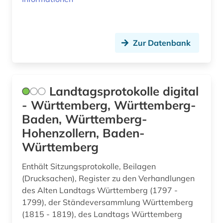
politologie (1)
popmusik (1)
Zur Datenbank
portal (2)
postkolonialismus (1)
Landtagsprotokolle digital
predigt (1)
- Württemberg, Württemberg-
Baden, Württemberg-
pressedienst (3)
Hohenzollern, Baden-
pressemitteilung (1)
Württemberg
primärquelle (2)
Enthält Sitzungsprotokolle, Beilagen
protestantismus (1)
(Drucksachen), Register zu den Verhandlungen
des Alten Landtags Württemberg (1797 -
präsidentenwahl (6)
1799), der Ständeversammlung Württemberg
(1815 - 1819), des Landtags Württemberg
psychologie (1)