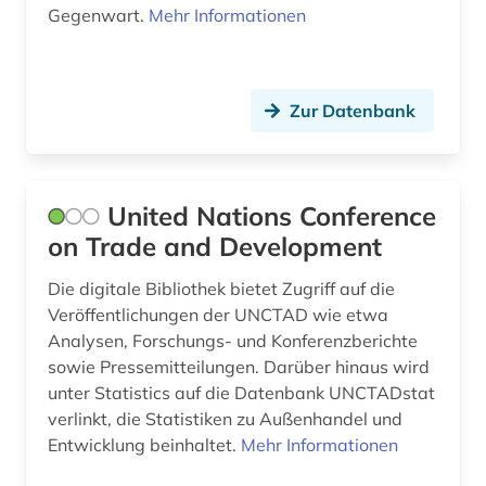
Gegenwart.
Mehr Informationen
geschichte 2016 (1)
geschichte 2018 (1)
Zur Datenbank
geschichte 2019 (1)
geschichte 600-1999 (1)
United Nations Conference
geschlecht (1)
on Trade and Development
geschlechterforschung (1)
Die digitale Bibliothek bietet Zugriff auf die
geschlechtergeschichte (1)
Veröffentlichungen der UNCTAD wie etwa
Analysen, Forschungs- und Konferenzberichte
gesellschaft (19)
sowie Pressemitteilungen. Darüber hinaus wird
unter Statistics auf die Datenbank UNCTADstat
gesundheit (1)
verlinkt, die Statistiken zu Außenhandel und
gesundheitswesen (1)
Entwicklung beinhaltet.
Mehr Informationen
gewerkschaft (3)