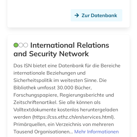
ostmitteleuropa (2)
Zur Datenbank
pakistan (1)
panama (1)
International Relations
paris (1)
and Security Network
parlament (1)
Das ISN bietet eine Datenbank für die Bereiche
parlamentswahl (8)
internationale Beziehungen und
Sicherheitspolitik im weitesten Sinne. Die
partei (1)
Bibliothek umfasst 30.000 Bücher,
Forschungspapiere, Regierungsberichte und
pflege (1)
Zeitschriftenartikel. Sie alle können als
pflegeeinrichtungen (1)
Volltextdokumente kostenlos heruntergeladen
werden (https://css.ethz.ch/en/services.html).
pflegemanagement (1)
Primärquellen, ein Verzeichnis von mehreren
Tausend Organisationen...
Mehr Informationen
philippinen (1)