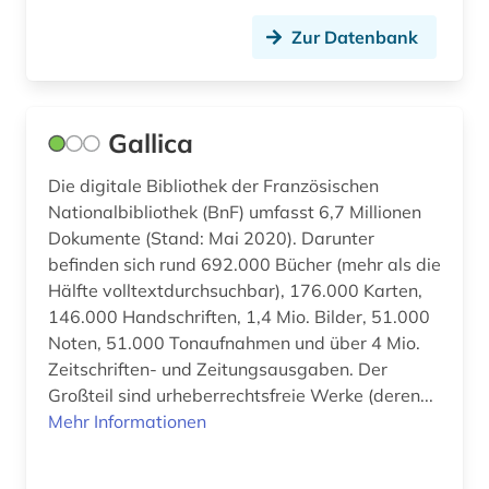
frau (1)
Ostasien (5)
Zur Datenbank
frauenforschung (2)
Osteuropa (5)
frauenwahlrecht (1)
Ostmitteleuropa (2)
Gallica
friedensforschung (1)
Polen (2)
Die digitale Bibliothek der Französischen
frühe neuzeit (2)
Nationalbibliothek (BnF) umfasst 6,7 Millionen
Portugal (1)
Dokumente (Stand: Mai 2020). Darunter
galloromanistik (2)
Rheinland-Pfalz (1)
befinden sich rund 692.000 Bücher (mehr als die
Hälfte volltextdurchsuchbar), 176.000 Karten,
gedenktag (1)
Rumänien (2)
146.000 Handschriften, 1,4 Mio. Bilder, 51.000
Noten, 51.000 Tonaufnahmen und über 4 Mio.
genderforschung (1)
Russland, Sowjetunion (16)
Zeitschriften- und Zeitungsausgaben. Der
geografie (2)
Saarland (1)
Großteil sind urheberrechtsfreie Werke (deren...
Mehr Informationen
geographie (2)
Sachsen (2)
geoinformatik (1)
Sachsen-Anhalt (2)