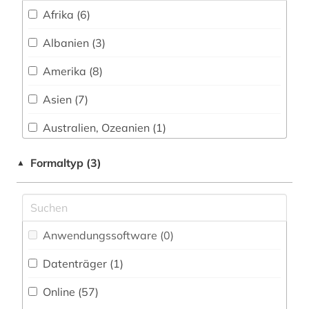
Afrika (6)
chinesen (1)
Albanien (3)
chinesisch (1)
Amerika (8)
demokratie (3)
Asien (7)
demokratisierung (1)
Australien, Ozeanien (1)
deutsch (4)
Baden-Wuerttemberg (1)
Formaltyp (3)
▲
deutsche demokratische republik (1)
Baltikum (2)
deutscher gewerkschaftsbund (1)
Bayern (3)
deutschland (7)
Anwendungssoftware (0
)
Belarus (3)
diplomatie (1)
Datenträger (1
)
Berlin (1)
dokument (2)
Online (57
)
Bosnien-Herzegowina (2)