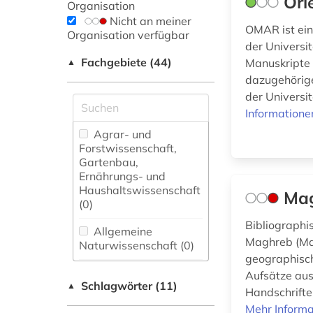
Ori
Organisation
Nicht an meiner
OMAR ist ein
Organisation verfügbar
der Universi
Fachgebiete (44)
Manuskripte 
▲
dazugehörige
der Universit
Informatione
Agrar- und
Forstwissenschaft,
Gartenbau,
Ernährungs- und
Haushaltswissenschaft
Mag
(0)
Bibliographi
Allgemeine
Maghreb (Mar
Naturwissenschaft (0)
geographisch
Allgemeine und
Aufsätze aus
Schlagwörter (11)
fachübergreifende
▲
Handschrifte
Datenbanken (0)
Mehr Informa