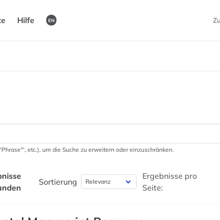
te
Hilfe
Z
EN
 '"Phrase"', etc.), um die Suche zu erweitern oder einzuschränken.
bnisse
Ergebnisse pro
Sortierung
unden
Seite: