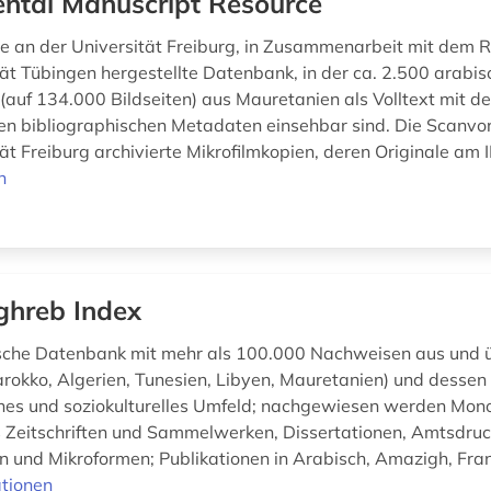
ental Manuscript Resource
e an der Universität Freiburg, in Zusammenarbeit mit dem
tät Tübingen hergestellte Datenbank, in der ca. 2.500 arabis
(auf 134.000 Bildseiten) aus Mauretanien als Volltext mit d
n bibliographischen Metadaten einsehbar sind. Die Scanvor
ät Freiburg archivierte Mikrofilmkopien, deren Originale am I
n
hreb Index
sche Datenbank mit mehr als 100.000 Nachweisen aus und 
okko, Algerien, Tunesien, Libyen, Mauretanien) und dessen 
es und soziokulturelles Umfeld; nachgewiesen werden Mon
 Zeitschriften und Sammelwerken, Dissertationen, Amtsdruck
n und Mikroformen; Publikationen in Arabisch, Amazigh, Fran
tionen