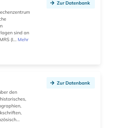
Zur Datenbank
 Rechenzentrum
che
en
lagen sind an
MRS (I...
Mehr
Zur Datenbank
über den
historisches,
ographien,
schriften,
zösisch...