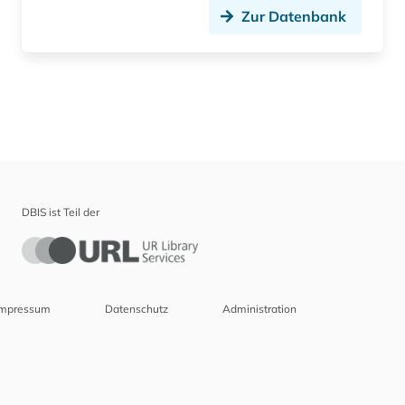
Zur Datenbank
DBIS ist Teil der
Impressum
Datenschutz
Administration