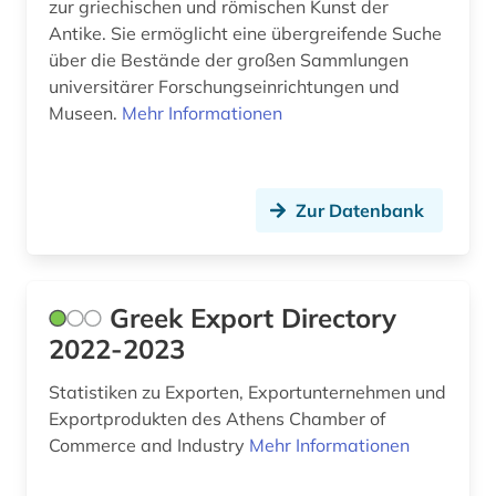
römisches reich (3)
zur griechischen und römischen Kunst der
Antike. Sie ermöglicht eine übergreifende Suche
spanien (1)
über die Bestände der großen Sammlungen
universitärer Forschungseinrichtungen und
statistik (1)
Museen.
Mehr Informationen
syrien (1)
turkologie (1)
Zur Datenbank
türkei (2)
unternehmen (1)
Greek Export Directory
vordere orient (1)
2022-2023
widerstand (1)
Statistiken zu Exporten, Exportunternehmen und
wörterbuch (1)
Exportprodukten des Athens Chamber of
Commerce and Industry
Mehr Informationen
zypern (2)