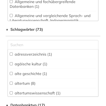
Allgemeine und fachübergreifende
Datenbanken (1)
Allgemeine und vergleichende Sprach- und
Literaturwissenschaft. Indogermanistik.
Außereuropäische Sprachen und Literaturen (2)
Schlagwörter (73)
▲
Anglistik. Amerikanistik (0)
Archäologie (6)
Architektur, Bauingenieur- und
adressverzeichnis (1)
Vermessungswesen (0)
agäische kultur (1)
Biologie, Biotechnologie (0)
alte geschichte (1)
Buch- und Bibliothekswesen,
Informationswissenschaft (0)
altertum (8)
Chemie und Pharmazie (0)
altertumswissenschaft (1)
Elektrotechnik, Elektronik, Nachrichtentechnik
altertumswissenschaften (1)
Datenbanktyp (17)
▲
(0)