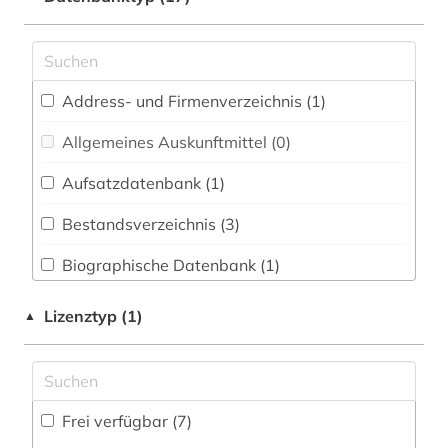
andorra (1)
Energietechnik (0)
antike (7)
Ethnologie (1)
Address- und Firmenverzeichnis (1
)
archäologie (1)
Geographie (0)
Allgemeines Auskunftmittel (0
)
armenien (1)
Geowissenschaften (0)
Aufsatzdatenbank (1
)
audiovisuelles material (1)
Germanistik. Niederlandistik. Skandinavistik
(0)
Bestandsverzeichnis (3
)
autobiografie (1)
Geschichte (7)
Biographische Datenbank (1
)
bibliothekskatalog (1)
Geschichte der Pädagogik und des
Buchhandelsverzeichnis (0
)
biografie (1)
Lizenztyp (1)
▲
Bildungswesens (0)
Disziplinäre Forschungsdatenrepositorien (0
)
bulgarien (1)
Gesundheitswissenschaften (0)
Disziplinäre Repositorien (0
)
edition (1)
Informatik (0)
Frei verfügbar (7)
Fachbibliographie (2
)
enzyklopädie (1)
Klassische Philologie. Byzantinistik.