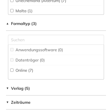
Griechenland (Altertum) (7)
Philosophie (1)
gibraltar (1)
Malta (1)
Physik (0)
grabstein (1)
Osmanisches Reich (1)
Formaltyp (3)
▲
Politologie (0)
griechenland (19)
Portugal (1)
Psychologie (0)
hampartsoum (1)
Roemisches Reich (2)
Rechtswissenschaft (0)
inschriften (1)
Anwendungssoftware (0
)
Spanien (1)
Romanistik (0)
israel (1)
Datenträger (0
)
Tuerkei (1)
Slavistik (0)
judenvernichtung (1)
Online (7
)
USA (1)
Soziologie (0)
katalog (2)
Zypern (1)
Sport (0)
Verlag (5)
▼
klassische archäologie (1)
Technik (0)
klassische philologie (1)
Zeiträume
▼
Theologie und Religionswissenschaften (1)
kleinasien (1)