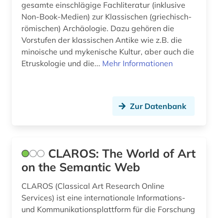
gesamte einschlägige Fachliteratur (inklusive
Non-Book-Medien) zur Klassischen (griechisch-
naher osten (2)
römischen) Archäologie. Dazu gehören die
nationalsozialismus (1)
Vorstufen der klassischen Antike wie z.B. die
minoische und mykenische Kultur, aber auch die
okkupation (1)
Etruskologie und die...
Mehr Informationen
orientalistik (2)
osmanisches reich (1)
Zur Datenbank
philosophie (1)
portugal (1)
CLAROS: The World of Art
quelle (3)
on the Semantic Web
rom (1)
CLAROS (Classical Art Research Online
Services) ist eine internationale Informations-
römerzeit (1)
und Kommunikationsplattform für die Forschung