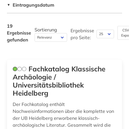
Werkstoffwissenschaften und
Eintragungsdatum
▼
Fertigungstechnik (0)
kriegsverbrechen (1)
kultur (1)
Wirtschaftswissenschaften (2)
19
Sortierung
Ergebnisse
CSV
Ergebnisse
Wissenschaftskunde, Forschung, Hochschul-,
lehrmittel (1)
Expo
pro Seite:
Museumswesen (0)
gefunden
libanon (1)
lied (1)
Fachkatalog Klassische
limondjian (1)
Archäologie /
malta (1)
Universitätsbibliothek
Heidelberg
medizin (1)
Der Fachkatalog enthält
mittelmeerraum (1)
Nachweisinformationen über die komplette von
museum (1)
der UB Heidelberg erworbene klassisch-
archäologische Literatur. Gesammelt wird die
musikhandschrift (1)