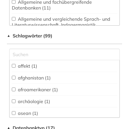
Allgemeine und fachübergreifende
Datenbanken (11)
Allgemeine und vergleichende Sprach- und
Literaturwissenschaft. Indogermanistik.
Außereuropäische Sprachen und Literaturen (1)
Schlagwörter (99)
▲
Anglistik. Amerikanistik (3)
Archäologie (0)
Architektur, Bauingenieur- und
affekt (1)
Vermessungswesen (0)
afghanistan (1)
Biologie, Biotechnologie (0)
afroamerikaner (1)
Buch- und Bibliothekswesen,
Informationswissenschaft (1)
archäologie (1)
Chemie und Pharmazie (0)
asean (1)
Elektrotechnik, Elektronik, Nachrichtentechnik
asien (1)
Datenbanktyp (17)
▲
(0)