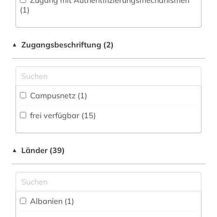
Zugang mit Authentifizierungsmechanismen
Philosophie (1)
(1)
geschichte 1981-1995 (1)
Physik (0)
geschichte 600-1999 (1)
Zugangsbeschriftung (2)
▲
Politologie (15)
gesellschaft (33)
Psychologie (0)
gesetz (1)
Rechtswissenschaft (4)
Campusnetz (1)
gesundheit (2)
Romanistik (1)
frei verfügbar (15)
governance (1)
Slavistik (1)
großbritannien (1)
Soziologie (17)
Länder (39)
▲
internationaler vergleich (1)
Sport (0)
italianistik (1)
Technik (2)
italienisch (1)
Albanien (1)
Theologie und Religionswissenschaften (1)
japan (1)