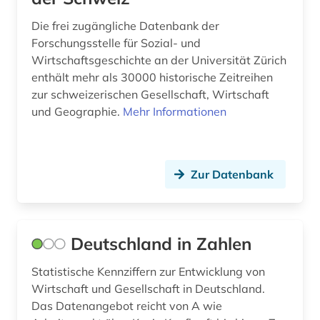
rechtswissenschaft (1)
Suedosteuropa (1)
Die frei zugängliche Datenbank der
religion (4)
Tschechische Republik (1)
Forschungsstelle für Sozial- und
Wirtschaftsgeschichte an der Universität Zürich
skandinavien (1)
USA (1)
enthält mehr als 30000 historische Zeitreihen
soziale gerechtigkeit (1)
zur schweizerischen Gesellschaft, Wirtschaft
Ukraine (1)
und Geographie.
Mehr Informationen
soziale situation (1)
Ungarn (1)
sozialgeschichte (1)
Zur Datenbank
soziologie (4)
sprache (2)
staat (1)
Deutschland in Zahlen
staatsrecht (1)
Statistische Kennziffern zur Entwicklung von
Wirtschaft und Gesellschaft in Deutschland.
statistik (3)
Das Datenangebot reicht von A wie