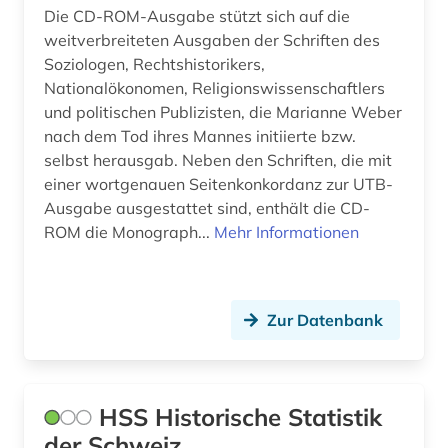
ostmitteleuropa (1)
Osteuropa (1)
Die CD-ROM-Ausgabe stützt sich auf die
weitverbreiteten Ausgaben der Schriften des
politik (19)
Ostmitteleuropa (1)
Soziologen, Rechtshistorikers,
politikwissenschaft (1)
Nationalökonomen, Religionswissenschaftlers
Polen (1)
und politischen Publizisten, die Marianne Weber
politische philosophie (1)
nach dem Tod ihres Mannes initiierte bzw.
Rumänien (1)
selbst herausgab. Neben den Schriften, die mit
politisches system (1)
Russland, Sowjetunion (1)
einer wortgenauen Seitenkonkordanz zur UTB-
postkolonialismus (1)
Ausgabe ausgestattet sind, enthält die CD-
Schweden (1)
ROM die Monograph...
Mehr Informationen
primärquelle (1)
Schweiz (1)
rassismus (1)
Serbien (1)
Zur Datenbank
recht (2)
Slowakei (1)
rechtsgeschichte (1)
Slowenien (1)
rechtssprechung (1)
HSS Historische Statistik
Suedostasien (1)
der Schweiz