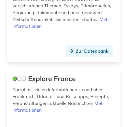
wissenschaft (2)
verschiedenen Themen, Essays, Primärquellen,
Regierungsdokumente und peer-reviewed
wörterbuch (3)
Zeitschriftenartikel. Die meisten Inhalte...
Mehr
Informationen
zeitschrift (1)
zeitung (1)
öffentliche verwaltung (1)
Zur Datenbank
öffentliches recht (1)
Explore France
Portal mit vielen Informationen zu und über
Frankreich: Urlaubs- und Reisetipps, Rezepte,
Veranstaltungen, aktuelle Nachrichten
Mehr
Informationen