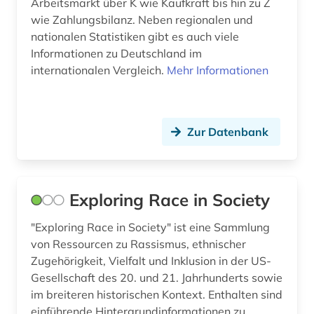
Arbeitsmarkt über K wie Kaufkraft bis hin zu Z
südostasien (2)
wie Zahlungsbilanz. Neben regionalen und
südosteuropa (1)
nationalen Statistiken gibt es auch viele
Informationen zu Deutschland im
tabelle (1)
internationalen Vergleich.
Mehr Informationen
technik (2)
umwelt (2)
Zur Datenbank
usa (2)
verhalten (1)
Exploring Race in Society
volkswirtschaftswissenschaft (1)
"Exploring Race in Society" ist eine Sammlung
weber (2)
von Ressourcen zu Rassismus, ethnischer
Zugehörigkeit, Vielfalt und Inklusion in der US-
wertewandel (1)
Gesellschaft des 20. und 21. Jahrhunderts sowie
wirtschaft (14)
im breiteren historischen Kontext. Enthalten sind
einführende Hintergrundinformationen zu