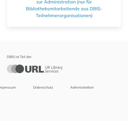
zur Administration (nur für
Bibliotheksmitarbeitende aus DBIS-
Teilnehmerorganisationen)
DBIS ist Teil der
Impressum
Datenschutz
Administration