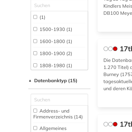
Allgemeine und
Kindlers Me
vergleichende Sprach-
DB100 Meyer
und
(1)
Literaturwissenschaft.
Indogermanistik.
1500-1930 (1)
Außereuropäische
Sprachen und
1600-1800 (1)
Literaturen (111)
17t
1800-1900 (2)
Anglistik.
Die Datenban
Amerikanistik (108)
1808-1980 (1)
1.270 Titel)
Burney (1757
Archäologie (28)
1848 (1)
Datenbanktyp (15)
▲
tagesaktuell
Architektur,
und deren K
20. jahrhundert (1)
Bauingenieur- und
Vermessungswesen
20.jahrhundert (1)
(50)
Address- und
adressbuch (6)
Biologie,
Firmenverzeichnis (14
)
Biotechnologie (28)
17t
adressverzeichnis
Allgemeines
(1)