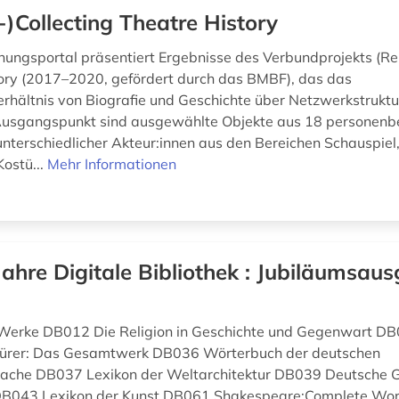
-)Collecting Theatre History
hungsportal präsentiert Ergebnisse des Verbundprojekts (Re-
ory (2017–2020, gefördert durch das BMBF), das das
hältnis von Biografie und Geschichte über Netzwerkstrukt
 Ausgangspunkt sind ausgewählte Objekte aus 18 personen
nterschiedlicher Akteur:innen aus den Bereichen Schauspiel,
Kostü...
Mehr Informationen
Jahre Digitale Bibliothek : Jubiläumsaus
 Werke DB012 Die Religion in Geschichte und Gegenwart DB
ürer: Das Gesamtwerk DB036 Wörterbuch der deutschen
che DB037 Lexikon der Weltarchitektur DB039 Deutsche G
DB043 Lexikon der Kunst DB061 Shakespeare:Complete Wo