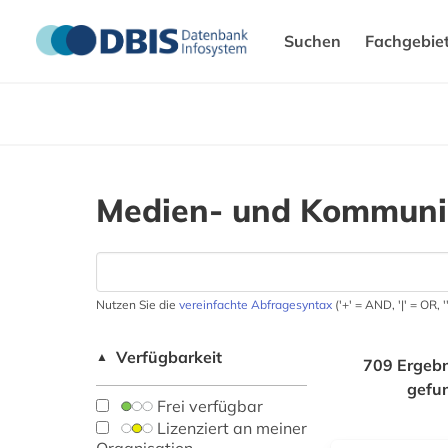
Suchen
Fachgebie
Medien- und Kommunik
Nutzen Sie die
vereinfachte Abfragesyntax
('+' = AND, '|' = OR,
Verfügbarkeit
▲
709 Ergebn
gefu
Frei verfügbar
Lizenziert an meiner