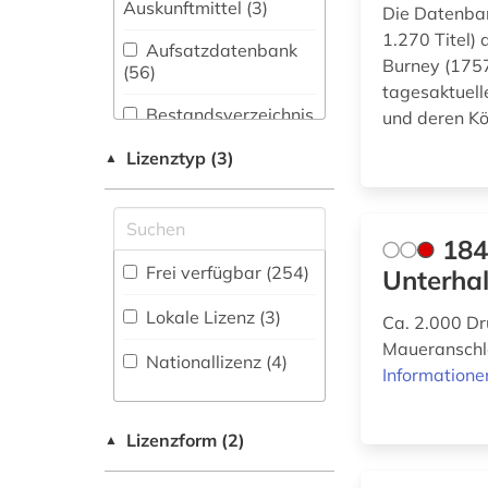
Buch- und
Auskunftmittel (3
)
Die Datenban
Bibliothekswesen,
1.270 Titel)
afrika (2)
Informationswissenschaft
Aufsatzdatenbank
Burney (1757
(41)
(56
)
afroamerikaner (2)
tagesaktuell
Chemie und
Bestandsverzeichnis
und deren K
agrar- (1)
Pharmazie (23)
(35
)
Lizenztyp (3)
▲
akademie der
Elektrotechnik,
Biographische
bildenden künste (1)
Elektronik,
Datenbank (29
)
Nachrichtentechnik (29)
aktuelles lexikon (1)
184
Energietechnik (21)
Buchhandelsverzeichnis
Frei verfügbar (254)
Unterhal
alain (1)
(3
)
Ethnologie (68)
Lokale Lizenz (3)
Ca. 2.000 Dr
almanach (2)
Fachbibliographie
Maueranschlä
(69
)
Geographie (41)
Nationallizenz (4)
altes buch (2)
Informatione
Faktendatenbank
Geowissenschaften
(40
)
(19)
amerika (4)
Lizenzform (2)
▲
National-,
Germanistik.
amerikanistik (1)
Regionalbibliographie
Niederlandistik.