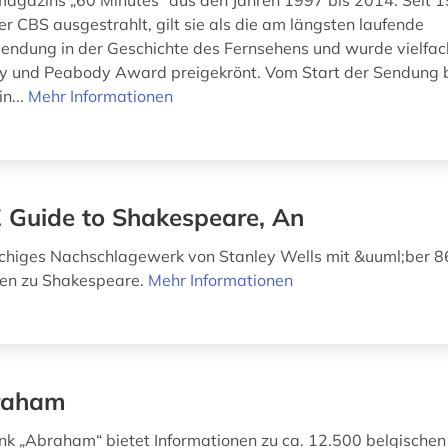
agazins „60 Minutes“ aus den Jahren 1997 bis 2014. Seit 
r CBS ausgestrahlt, gilt sie als die am längsten laufende
endung in der Geschichte des Fernsehens und wurde vielfac
y und Peabody Award preigekrönt. Vom Start der Sendung 
n...
Mehr Informationen
 Guide to Shakespeare, An
chiges Nachschlagewerk von Stanley Wells mit &uuml;ber 
gen zu Shakespeare.
Mehr Informationen
raham
k „Abraham“ bietet Informationen zu ca. 12.500 belgischen