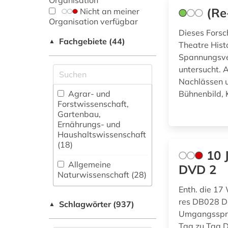
Organisation
(Re
Nicht an meiner
Organisation verfügbar
Dieses Forsc
Fachgebiete (44)
▲
Theatre Hist
Spannungsver
untersucht.
Nachlässen u
Agrar- und
Bühnenbild, 
Forstwissenschaft,
Gartenbau,
Ernährungs- und
Haushaltswissenschaft
(18)
10 
Allgemeine
DVD 2
Naturwissenschaft (28)
Enth. die 17
Allgemeine und
res DB028 D
Schlagwörter (937)
fachübergreifende
▲
Umgangsspra
Datenbanken (221)
Tag zu Tag 