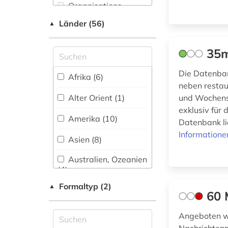
Kunstgeschichte (97)
Organisations-
Netzwerk / VPN
arabische staaten
Länder (56)
Maschinenbau (4)
▲
(2)
Shibboleth
Mathematik (28)
arabistik (1)
35m
Zugriff vor Ort
Medien- und
architektur (11)
Die Datenban
Kommunikationswissenschaften,
Afrika (6)
Kommunikationsdesign (709)
neben restau
Alter Orient (1)
und Wochensc
architekturgeschichte
Medizin (34)
exklusiv für 
(1)
Amerika (10)
Datenbank li
Militärwissenschaft
archiv (4)
Informatione
(1)
Asien (8)
archiv der new york
Musikwissenschaft
Australien, Ozeanien
times (1)
(74)
(4)
archiv für
Natur- und
Formaltyp (2)
▲
Baden-
kindertexte eva maria
60 
Umweltschutz (15)
Wuerttemberg (1)
kohl (1)
Angeboten w
Pädagogik (78)
Baltikum (1)
archivmaterialien (1)