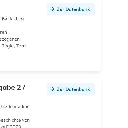
Zur Datenbank
)Collecting
uren
bezogenen
 Regie, Tanz,
gabe 2 /
Zur Datenbank
027 In medias
eschichte von
rks DB070