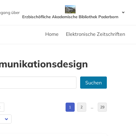
ugang über
Erzbischöfliche Akademische Bibliothek Paderborn
Home
Elektronische Zeitschriften
munikationsdesign
Suchen
t
1
2
…
29