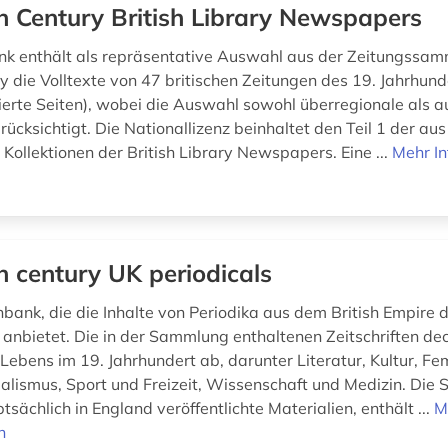
h Century British Library Newspapers
k enthält als repräsentative Auswahl aus der Zeitungssam
ry die Volltexte von 47 britischen Zeitungen des 19. Jahrhund
isierte Seiten), wobei die Auswahl sowohl überregionale als a
ücksichtigt. Die Nationallizenz beinhaltet den Teil 1 der aus
Kollektionen der British Library Newspapers. Eine ...
Mehr I
h century UK periodicals
nbank, die die Inhalte von Periodika aus dem British Empire 
 anbietet. Die in der Sammlung enthaltenen Zeitschriften dec
Lebens im 19. Jahrhundert ab, darunter Literatur, Kultur, Fe
onialismus, Sport und Freizeit, Wissenschaft und Medizin. Di
sächlich in England veröffentlichte Materialien, enthält ...
M
n