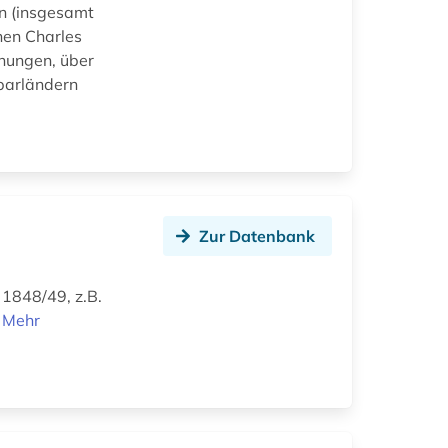
en (insgesamt
hen Charles
chungen, über
barländern
d
Zur Datenbank
 1848/49, z.B.
n
Mehr