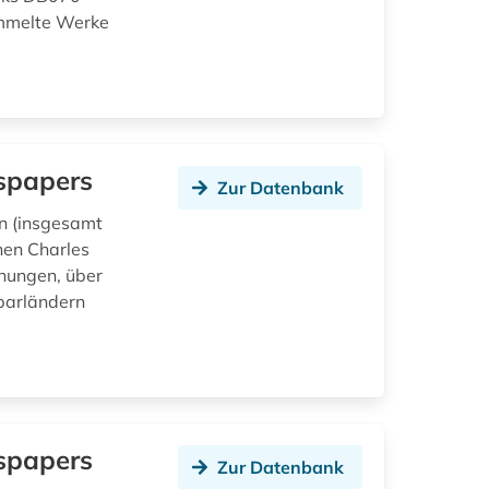
ammelte Werke
wspapers
Zur Datenbank
en (insgesamt
hen Charles
chungen, über
barländern
wspapers
Zur Datenbank