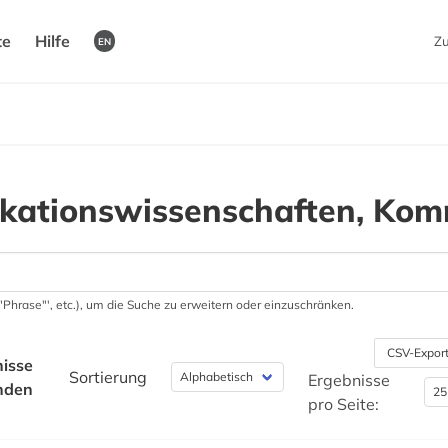
te
Hilfe
Z
EN
ationswissenschaften, Kom
 '"Phrase"', etc.), um die Suche zu erweitern oder einzuschränken.
CSV-Expor
isse
Sortierung
Ergebnisse
nden
pro Seite: