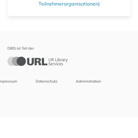
Teilnehmerorganisationen)
DBIS ist Teil der
Impressum
Datenschutz
Administration