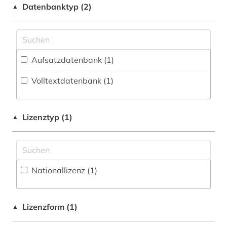
Biologie, Biotechnologie (1)
Datenbanktyp (2)
▲
Buch- und Bibliothekswesen,
Informationswissenschaft (1)
Chemie und Pharmazie (1)
Aufsatzdatenbank (1
)
Elektrotechnik, Elektronik, Nachrichtentechnik
(1)
Volltextdatenbank (1
)
Energietechnik (1)
Lizenztyp (1)
▲
Ethnologie (1)
Geographie (1)
Geowissenschaften (1)
Nationallizenz (1)
Germanistik. Niederlandistik. Skandinavistik
(1)
Lizenzform (1)
▲
Geschichte (1)