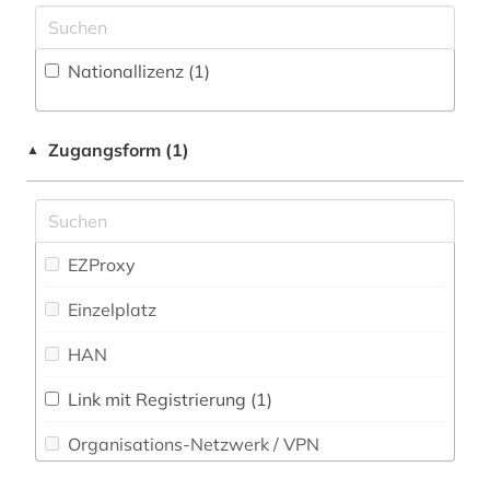
Informatik (1)
Klassische Philologie. Byzantinistik.
Nationallizenz (1)
Mittellateinische und Neugriechische Philologie.
Neulatein (1)
Kunstgeschichte (1)
Zugangsform (1)
▲
Mathematik (1)
Medien- und Kommunikationswissenschaften,
Kommunikationsdesign (1)
EZProxy
Medizin (1)
Einzelplatz
Musikwissenschaft (1)
HAN
Pädagogik (1)
Link mit Registrierung (1)
Philosophie (1)
Organisations-Netzwerk / VPN
Physik (1)
Shibboleth