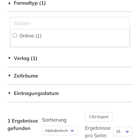
Formaltyp (1)
▲
Politologie (1)
Zugriff vor Ort
Psychologie (1)
Online (1
)
Rechtswissenschaft (1)
Romanistik (1)
Verlag (1)
▼
Slavistik (1)
Soziologie (1)
Zeiträume
▼
Sport (1)
Eintragungsdatum
▼
Technik (1)
Theologie und Religionswissenschaften (1)
CSV-Export
Sortierung
1 Ergebnisse
Werkstoffwissenschaften und
Ergebnisse
gefunden
Fertigungstechnik (1)
pro Seite: