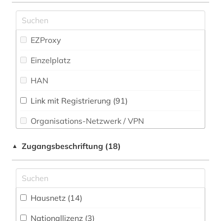
aalborg (1)
EZProxy
aargau (1)
Einzelplatz
aarhus (2)
HAN
abbildung (2)
abchasien (1)
Link mit Registrierung (91)
Organisations-Netzwerk / VPN
abda (1)
abendroth, wolfgang | politologe;
Shibboleth
Zugangsbeschriftung (18)
▲
wissenschaftler; jurist; hochschullehrer;
widerstandskämpfer; sozialist (1)
Zugriff vor Ort
aberglaube (2)
Hausnetz (14)
abfall (6)
Nationallizenz (3)
abfallrecht (3)