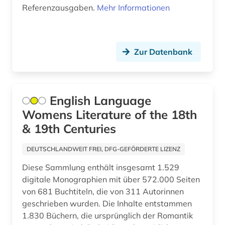
anthropogene klimaänderung (1)
Referenzausgaben.
Mehr Informationen
anthropologie (19)
anthroposophie (1)
Zur Datenbank
antifaschismus (1)
antiheld (1)
English Language
antike (19)
Womens Literature of the 18th
& 19th Centuries
antike philosophie (1)
antike religionen (3)
DEUTSCHLANDWEIT FREI, DFG-GEFÖRDERTE LIZENZ
Diese Sammlung enthält insgesamt 1.529
antikensammlung (1)
digitale Monographien mit über 572.000 Seiten
antikolonialismus (2)
von 681 Buchtiteln, die von 311 Autorinnen
geschrieben wurden. Die Inhalte entstammen
antikörper (1)
1.830 Büchern, die ursprünglich der Romantik