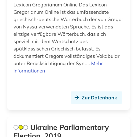
Moldawien (5)
Lexicon Gregorianum Online Das Lexicon
afro-amerikanische geschichte (1)
Gregorianum Online ist das umfassendste
Monaco (1)
griechisch-deutsche Wörterbuch der von Gregor
afro-amerikanische literatur (1)
Montenegro (6)
von Nyssa verwendeten Sprache. Es ist das
einzige verfügbare Wörterbuch, das sich
afroamerikaner (3)
Niederlande (27)
speziell mit dem Wortschatz des
afroamerikanische musik (4)
spätklassischen Griechisch befasst. Es
Niedersachsen (14)
dokumentiert Gregors vollständiges Vokabular
agence france-presse (1)
Nordamerika (24)
unter Berücksichtigung der Synt...
Mehr
Informationen
agende (1)
Nordrhein-Westfalen (19)
aggressivität (1)
Norwegen (32)
agrar- (1)
Zur Datenbank
Oesterreich (92)
agrarforschung (1)
Osmanisches Reich (7)
agrarmarkt (1)
Ukraine Parliamentary
Ostasien (46)
Election, 2019
agrarprodukt (1)