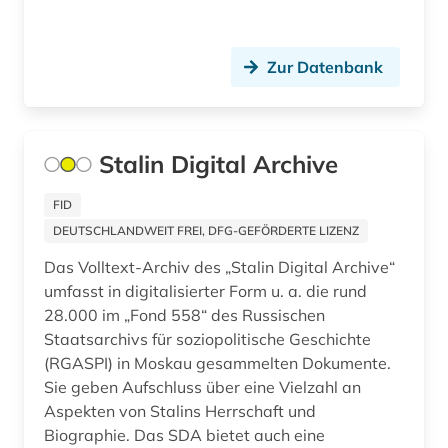
alberto caeiro (1)
Suedostasien (12)
albertus, magnus, heiliger | katholischer
Suedosteuropa (21)
theologe; bischof; philosoph; alchemist;
Zur Datenbank
naturwissenschaftler; heiliger (1)
Thueringen (9)
albrecht (2)
Tschechische Republik (10)
Stalin Digital Archive
albrecht <mainz (1)
Tuerkei (11)
aleksandr a. (1)
FID
USA (180)
DEUTSCHLANDWEIT FREI, DFG-GEFÖRDERTE LIZENZ
aleksandr n. (1)
Ukraine (25)
Das Volltext-Archiv des „Stalin Digital Archive“
alexander von humboldt (2)
umfasst in digitalisierter Form u. a. die rund
Unbekannt (1)
28.000 im „Fond 558“ des Russischen
alexandr s. (1)
Ungarn (15)
Staatsarchivs für soziopolitische Geschichte
(RGASPI) in Moskau gesammelten Dokumente.
alf laila wa-laila (1)
Vatikanstadt (3)
Sie geben Aufschluss über eine Vielzahl an
alfred escher (1)
Aspekten von Stalins Herrschaft und
Zypern (1)
Biographie. Das SDA bietet auch eine