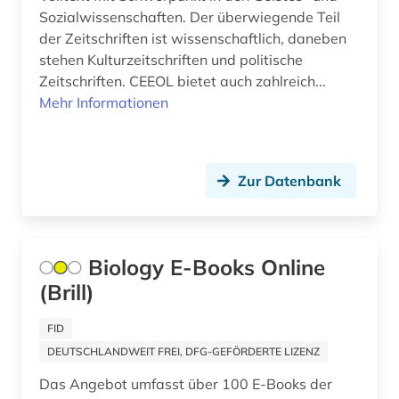
administration (1)
Sozialwissenschaften. Der überwiegende Teil
Griechenland (Altertum) (11)
der Zeitschriften ist wissenschaftlich, daneben
administrative tribunal (1)
stehen Kulturzeitschriften und politische
Großbritannien (163)
adolf (1)
Zeitschriften. CEEOL bietet auch zahlreich...
Mehr Informationen
Hamburg (5)
adorno (1)
Hessen (23)
adressbuch (2)
Irland (12)
Zur Datenbank
adressdatenbank (1)
Island (14)
adreßbuch (1)
Israel (29)
Biology E-Books Online
aeronomie (1)
(Brill)
Italien (37)
aesopus (1)
Japan (12)
FID
afanasij a. (1)
DEUTSCHLANDWEIT FREI, DFG-GEFÖRDERTE LIZENZ
Jugoslawien (6)
afghanistan (2)
Das Angebot umfasst über 100 E-Books der
Kanada (29)