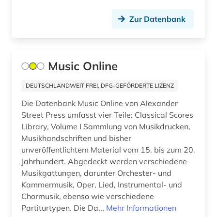
angewandte mathematik (1)
Zur Datenbank
angewandte technologien (1)
angewandte wissenschaften (1)
anglikanische kirche der provinz uganda (1)
Music Online
anglistik (12)
DEUTSCHLANDWEIT FREI, DFG-GEFÖRDERTE LIZENZ
anglo-amerikanische beziehungen (1)
Die Datenbank Music Online von Alexander
Street Press umfasst vier Teile: Classical Scores
angloamerika (1)
Library, Volume I Sammlung von Musikdrucken,
Musikhandschriften und bisher
angloamerikanischer kulturraum (1)
unveröffentlichtem Material vom 15. bis zum 20.
anhängige verfahren (1)
Jahrhundert. Abgedeckt werden verschiedene
Musikgattungen, darunter Orchester- und
anhörung (1)
Kammermusik, Oper, Lied, Instrumental- und
Chormusik, ebenso wie verschiedene
anlagenbau (1)
Partiturtypen. Die Da...
Mehr Informationen