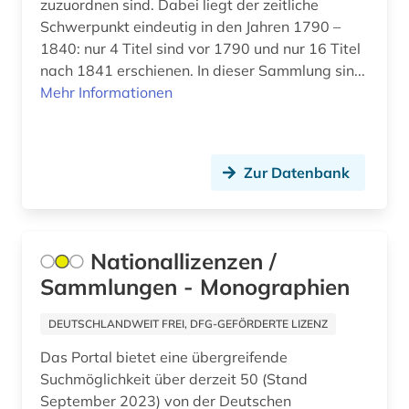
zuzuordnen sind. Dabei liegt der zeitliche
antiquität (1)
Schwerpunkt eindeutig in den Jahren 1790 –
antisemitismus (3)
1840: nur 4 Titel sind vor 1790 und nur 16 Titel
nach 1841 erschienen. In dieser Sammlung sin...
antisemitismusforschung (1)
Mehr Informationen
antitrustrecht (1)
antrag (1)
Zur Datenbank
antragsschrift (1)
anwalt (1)
Nationallizenzen /
anzeiger (1)
Sammlungen - Monographien
anästhesie (2)
DEUTSCHLANDWEIT FREI, DFG-GEFÖRDERTE LIZENZ
apartheid (3)
Das Portal bietet eine übergreifende
Suchmöglichkeit über derzeit 50 (Stand
aphasie (1)
September 2023) von der Deutschen