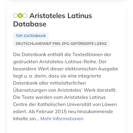
analytische chemie (2)
Aristoteles Latinus
Database
anarchie (1)
anarchismus (1)
TOP-DATENBANK
DEUTSCHLANDWEIT FREI, DFG-GEFÖRDERTE LIZENZ
anarchosyndikalismus (1)
Die Datenbank enthält die Texteditionen der
anatomie (15)
gedruckten Aristoteles-Latinus-Reihe. Der
besondere Wert dieser elektronischen Ausgabe
anden (1)
liegt u. a. darin, dass sie eine integrierte
Datenbank aller mittelalterlichen
angestellter (1)
Übersetzungen von Aristoteles‘ Werk darstellt.
angewandte chemie (1)
Die Texte werden vom Aristoteles Latinus
Centre der Katholischen Universität von Löwen
angewandte kinesiologie (1)
ediert. Ab Februar 2015 neu hinzukommende
Inhalte sin...
Mehr Informationen
angewandte linguistik (1)