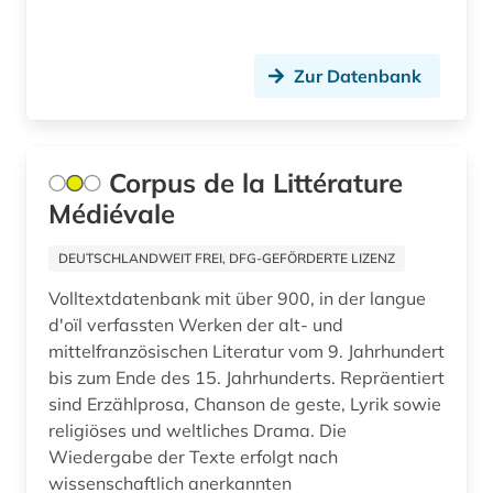
anlagensicherheit (1)
anleitung (1)
Zur Datenbank
anna (1)
anne frank (1)
Corpus de la Littérature
anorganik (1)
Médiévale
anorganische chemie (5)
DEUTSCHLANDWEIT FREI, DFG-GEFÖRDERTE LIZENZ
anorganischer werkstoff (1)
Volltextdatenbank mit über 900, in der langue
anpassung (1)
d'oïl verfassten Werken der alt- und
mittelfranzösischen Literatur vom 9. Jahrhundert
anselmus (1)
bis zum Ende des 15. Jahrhunderts. Repräentiert
sind Erzählprosa, Chanson de geste, Lyrik sowie
antarktis (1)
religiöses und weltliches Drama. Die
anthologie (85)
Wiedergabe der Texte erfolgt nach
wissenschaftlich anerkannten