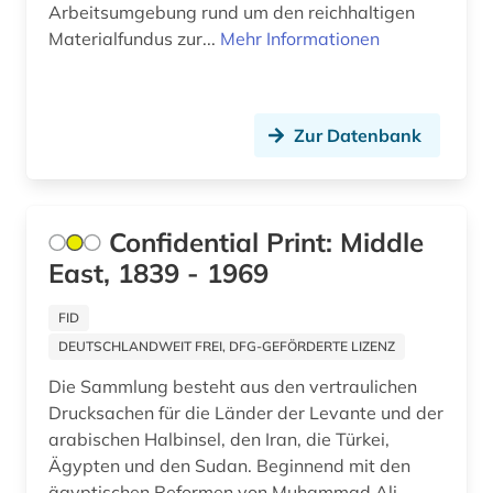
algebra (1)
Arbeitsumgebung rund um den reichhaltigen
Materialfundus zur...
Mehr Informationen
algerien (1)
alighieri (2)
allgemein (1)
Zur Datenbank
allgemeine geschäftsbedingungen (1)
allgemeine kulturwissenschaft (1)
Confidential Print: Middle
East, 1839 - 1969
allgemeine und vergleichende sprach- und
literaturwissenschaft (1)
FID
allgemeine volkswirtschaftslehre (3)
DEUTSCHLANDWEIT FREI, DFG-GEFÖRDERTE LIZENZ
allgemeiner teil (1)
Die Sammlung besteht aus den vertraulichen
Drucksachen für die Länder der Levante und der
allgemeines prozessrecht und zivilprozess (1)
arabischen Halbinsel, den Iran, die Türkei,
Ägypten und den Sudan. Beginnend mit den
allgemeines sozialversicherungsgesetz (1)
ägyptischen Reformen von Muhammad Ali