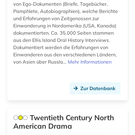
von Ego-Dokumenten (Briefe, Tagebücher,
altenheim (1)
Pamphlete, Autobiographien), welche Berichte
und Erfahrungen von Zeitgenossen zur
altenmedizin (1)
Einwanderung in Nordamerika (USA, Kanada)
altenpflege (3)
dokumentierten. Ca. 35.000 Seiten stammen
aus den Ellis Island Oral History Interviews.
alter (1)
Dokumentiert werden die Erfahrungen von
Einwanderen aus den verschiedenen Ländern,
alter druck (1)
von Asien über Russla...
Mehr Informationen
alter orient (1)
alternativbewegung (1)
Zur Datenbank
alternative (2)
alternativmedizin (1)
Twentieth Century North
altersmedizin (1)
American Drama
altersversorung (1)