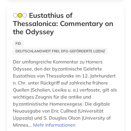
Sachsen-Anhalt (6)
akademien der wissenschaft (1)
Eustathius of
Schleswig-Holstein (5)
Thessalonica: Commentary on
akademieschrift (1)
Schweden (76)
the Odyssey
akkadisch (1)
Schweiz (78)
FID
akkreditierung (1)
Serbien (8)
DEUTSCHLANDWEIT FREI, DFG-GEFÖRDERTE LIZENZ
aktie (1)
Der umfangreiche Kommentar zu Homers
Skandinavien (7)
Odyssee, den der byzantinische Gelehrte
aktienanalyse (1)
Slowakei (6)
Eustathios von Thessalonike im 12. Jahrhundert
n. Chr. unter Rückgriff auf zahlreiche frühere
aktienrecht (1)
Slowenien (4)
Quellen (Scholien, Lexika u. a.) verfasste, gilt als
albanien (4)
wichtiges Zeugnis für die antike und
Spanien (23)
byzantinistische Homerexegese. Die digitale
albert (1)
Suedamerika (57)
Neuausgabe von Eric Cullhed (Universität
Uppsala) und S. Douglas Olson (University of
albert (1879-1955) (1)
Suedasien (11)
Minnes...
Mehr Informationen