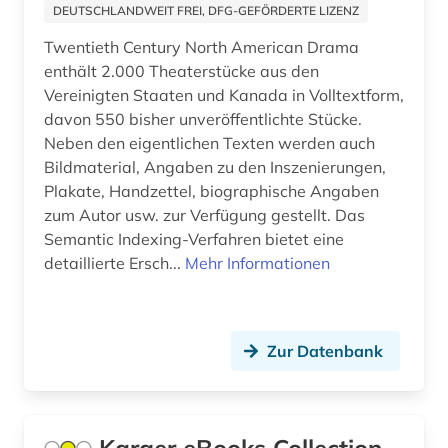
DEUTSCHLANDWEIT FREI, DFG-GEFÖRDERTE LIZENZ
altertum (8)
Twentieth Century North American Drama
altertumswissenschaft (13)
enthält 2.000 Theaterstücke aus den
Vereinigten Staaten und Kanada in Volltextform,
altertumswissenschaften (8)
davon 550 bisher unveröffentlichte Stücke.
Neben den eigentlichen Texten werden auch
altes buch (16)
Bildmaterial, Angaben zu den Inszenierungen,
Plakate, Handzettel, biographische Angaben
altes testament (7)
zum Autor usw. zur Verfügung gestellt. Das
altes testament griechisch (1)
Semantic Indexing-Verfahren bietet eine
detaillierte Ersch...
Mehr Informationen
altes testament lateinisch (1)
altes ägypten (2)
Zur Datenbank
altfranzösisch (4)
altgermanistik (2)
althochdeutsch (1)