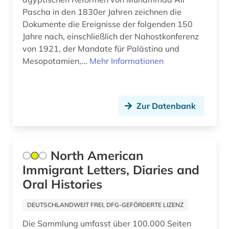
allgemeines verwaltungsrecht (1)
Pascha in den 1830er Jahren zeichnen die
Dokumente die Ereignisse der folgenden 150
alltag (4)
Jahre nach, einschließlich der Nahostkonferenz
von 1921, der Mandate für Palästina und
alltagsgegenstand (1)
Mesopotamien,...
Mehr Informationen
alltagskultur (1)
alltagsleben (1)
Zur Datenbank
almanach (1)
aloys ludwig (1)
North American
altbestand (1)
Immigrant Letters, Diaries and
altdänisch (1)
Oral Histories
alte geschichte (4)
DEUTSCHLANDWEIT FREI, DFG-GEFÖRDERTE LIZENZ
altenglisch (1)
Die Sammlung umfasst über 100.000 Seiten