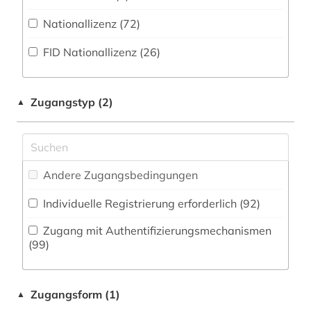
Zeitung (182
)
Wissenschaftskunde, Forschung, Hochschul-,
Nationallizenz (72)
1941-1945 (1)
Museumswesen (108)
Zeitungs-, Zeitschriftenbibliographie (22
)
FID Nationallizenz (26)
1948-1980 (1)
1948-1992 (1)
Zugangstyp (2)
▲
1963-1965 (2)
1968 (1)
20. jahrhundert (4)
Andere Zugangsbedingungen
20.jahrhundert (1)
Individuelle Registrierung erforderlich (92)
2003> (1)
Zugang mit Authentifizierungsmechanismen
(99)
a-prima-vista-singen (1)
a-prima-vista-spiel (1)
Zugangsform (1)
▲
aacr (1)