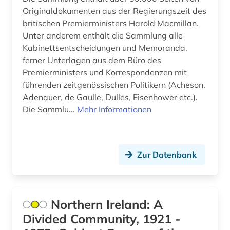
arabische staaten (3)
Originaldokumenten aus der Regierungszeit des
britischen Premierministers Harold Macmillan.
arabische welt (1)
Unter anderem enthält die Sammlung alle
Kabinettsentscheidungen und Memoranda,
arabisches sprachgebiet (1)
ferner Unterlagen aus dem Büro des
arabistik (4)
Premierministers und Korrespondenzen mit
führenden zeitgenössischen Politikern (Acheson,
arachnologie (1)
Adenauer, de Gaulle, Dulles, Eisenhower etc.).
Die Sammlu...
Mehr Informationen
arbeit (8)
arbeiterbewegung (5)
Zur Datenbank
arbeiterin (1)
arbeitnehmerschutz (1)
arbeitplatz (1)
Northern Ireland: A
Divided Community, 1921 -
arbeitsbedingungen (1)