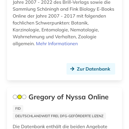
Jahre 2007 - 2022 des Brill-Verlags sowie die
african diaspora (1)
Sammlung Schöningh and Fink Biology E-Books
Korea (7)
african studies (1)
Online der Jahre 2007 - 2017 mit folgenden
fachlichen Schwerpunkten: Botanik,
Kroatien (13)
african women (1)
Karzinologie, Entomologie, Nematologie,
Lettland (6)
Wahrnehmung und Verhalten, Zoologie
afrika (35)
allgemein.
Mehr Informationen
Liechtenstein (6)
afrika amerika großbritannien sklavenhandel
lateinamerika (1)
Litauen (6)
afrikaans (1)
Zur Datenbank
Luxemburg (3)
afrikaforschung (1)
Makedonien (5)
afrikanische sprachen (1)
Malta (1)
Gregory of Nyssa Online
afrikanistik (1)
Mecklenburg-Vorpommern (8)
FID
afrikastudien (1)
DEUTSCHLANDWEIT FREI, DFG-GEFÖRDERTE LIZENZ
Mittelamerika (38)
Die Datenbank enthält die beiden Angebote
afrikawissenschaften (1)