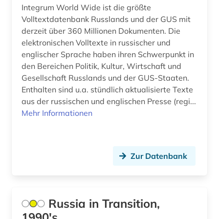
Integrum World Wide ist die größte
american anthropological association (1)
Volltextdatenbank Russlands und der GUS mit
derzeit über 360 Millionen Dokumenten. Die
american indian movement (1)
elektronischen Volltexte in russischer und
englischer Sprache haben ihren Schwerpunkt in
amerika (31)
den Bereichen Politik, Kultur, Wirtschaft und
amerika + schwarze (1)
Gesellschaft Russlands und der GUS-Staaten.
Enthalten sind u.a. stündlich aktualisierte Texte
amerika unabhängigkeitskrieg (1)
aus der russischen und englischen Presse (regi...
Mehr Informationen
amerikanische geschichte (1)
amerikanische literatur (2)
Zur Datenbank
amerikanische sprachen (1)
amerikanisches englisch (1)
amerikanistik (4)
Russia in Transition,
1990's
ami (1)