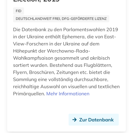
Osteuropa (41)
agrarrecht (2)
FID
Ostmitteleuropa (14)
DEUTSCHLANDWEIT FREI, DFG-GEFÖRDERTE LIZENZ
agrarsektor (1)
Palaestina (8)
Die Datenbank zu den Parlamentswahlen 2019
agrarsoziologie (1)
in der Ukraine enthält Ephemera, die von East-
Polen (21)
View-Forschern in der Ukraine auf dem
agrarwirtschaft (1)
Portugal (15)
Höhepunkt der Werchowna-Rada-
Wahlkampfsaison gesammelt und akribisch
agrarwissenschaft (8)
Rheinland-Pfalz (11)
sortiert wurden. Bestehend aus Flugblättern,
agrarwissenschaften (3)
Flyern, Broschüren, Zeitungen etc. bietet die
Roemisches Reich (12)
Sammlung eine vollständig durchsuchbare,
ahnen (1)
reichhaltige Auswahl an visuellen und textlichen
Rumänien (6)
Primärquellen.
Mehr Informationen
aids (1)
Russland, Sowjetunion (108)
akademie der bildenden künste (1)
Saarland (14)
Zur Datenbank
akademie der künste (1)
Sachsen (15)
akademie der wissenschaften (1)