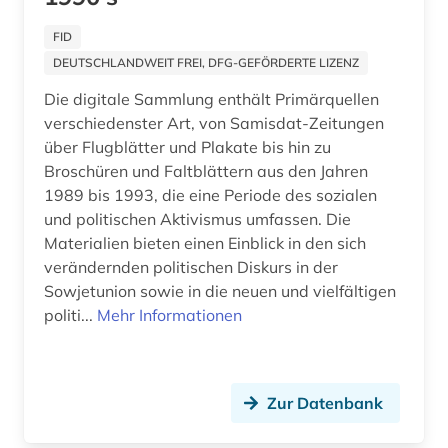
amman (1)
FID
DEUTSCHLANDWEIT FREI, DFG-GEFÖRDERTE LIZENZ
ammianus marcellinus (1)
Die digitale Sammlung enthält Primärquellen
amtliche publikation (2)
verschiedenster Art, von Samisdat-Zeitungen
über Flugblätter und Plakate bis hin zu
amtliche statistik (2)
Broschüren und Faltblättern aus den Jahren
1989 bis 1993, die eine Periode des sozialen
amtliche veröffentlichung (1)
und politischen Aktivismus umfassen. Die
amts- und regierungsdokumente (1)
Materialien bieten einen Einblick in den sich
verändernden politischen Diskurs in der
amtsblatt (11)
Sowjetunion sowie in die neuen und vielfältigen
politi...
Mehr Informationen
amtsdrucksache (14)
analyse (2)
Zur Datenbank
analysen (2)
analysis (1)