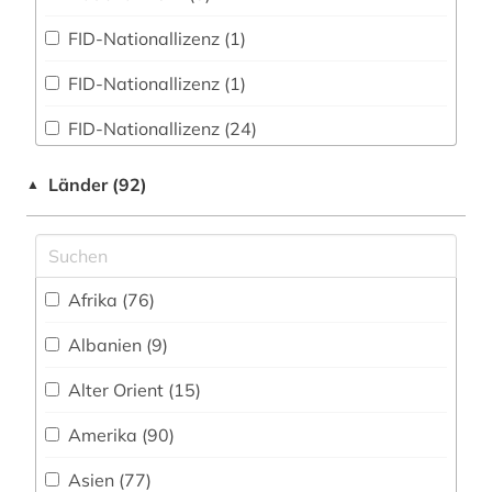
FID-Nationallizenz (1)
abfallverwertung (1)
FID-Nationallizenz (1)
abgabenordnung (1)
FID-Nationallizenz (24)
abgabeordnung (1)
FID-Nationallizenz (1)
abgasemission (1)
Länder (92)
▲
frei verfügbar (1657)
abgeordnetenhaus (1)
Nationallizenz (42)
abgeordneter (4)
Afrika (76)
Nationallizenz-Login für registrierte
abholzung (1)
Einzelpersonen (22)
Albanien (9)
abkommen (1)
Nationallizenz-Login für registrierte
Alter Orient (15)
Einzelpersonen (37)
abolitionismus (1)
Amerika (90)
Nationallizenz-Login für registrierte
abraham (1)
Einzelpersonen (1)
Asien (77)