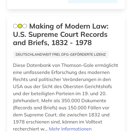
arbeitsmedizin (5)
arbeitsproduktivität (3)
Making of Modern Law:
arbeitspsychologie (1)
U.S. Supreme Court Records
and Briefs, 1832 - 1978
arbeitsrecht (64)
arbeitsrecht kommentar (1)
DEUTSCHLANDWEIT FREI, DFG-GEFÖRDERTE LIZENZ
Diese Datenbank von Thomson-Gale ermöglicht
arbeitsschutz (9)
eine umfassende Erforschung des modernen
arbeitsschutzrecht (1)
Rechts und politischer Veränderungen in den
USA aus der Sicht des Obersten Gerichtshofs
arbeitssicherheit (10)
und der beteiligten Parteien im 19. und 20.
Jahrhundert. Mehr als 350.000 Dokumente
arbeitssicherheitsrecht (1)
(Records and Briefs) aus 150.000 Fällen vor
dem Supreme Court, die zwischen 1832 und
arbeitsstoff (1)
1978 erschienen sind, können im Volltext
arbeitsstätten (1)
recherchiert w...
Mehr Informationen