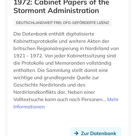
1972: Cabinet Papers of the
arbeitsbeziehungen (2)
Stormont Administration
arbeitsförderung (1)
DEUTSCHLANDWEIT FREI, DFG-GEFÖRDERTE LIZENZ
arbeitsgericht (1)
Die Datenbank enthält digitalisierte
Kabinettsprotokolle und weitere Akten der
arbeitsgerichtsgesetz (1)
britischen Regionalregierung in Nordirland von
1921 - 1972. Von jeder Kabinettssitzung sind
arbeitshilfen (1)
die Protokolle und Memoranden vollständig
arbeitshypothese (1)
enthalten. Die Sammlung stellt damit eine
wichtige und grundlegende Quelle zur
arbeitskampf (1)
Geschichte Nordirlands und des
Nordirlandkonflikts dar. Neben einer
arbeitslosigkeit (1)
Volltextsuche kann auch nach Personen...
Mehr
arbeitsmarkt (4)
Informationen
arbeitsmarktforschung (1)
arbeitsmarktpolitik (1)
Zur Datenbank