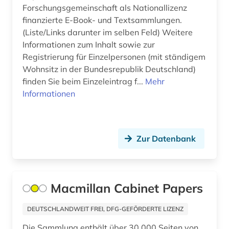
apis (1)
Forschungsgemeinschaft als Nationallizenz
finanzierte E-Book- und Textsammlungen.
apokryphen (1)
(Liste/Links darunter im selben Feld) Weitere
Informationen zum Inhalt sowie zur
apologetik (1)
Registrierung für Einzelpersonen (mit ständigem
Wohnsitz in der Bundesrepublik Deutschland)
apostolische pönitentiarie (1)
finden Sie beim Einzeleintrag f...
Mehr
apostolische väter (1)
Informationen
app (2)
aquakultur (1)
Zur Datenbank
arabien (1)
arabisch (12)
Macmillan Cabinet Papers
arabische literatur (3)
DEUTSCHLANDWEIT FREI, DFG-GEFÖRDERTE LIZENZ
arabische philosophie (1)
Die Sammlung enthält über 30.000 Seiten von