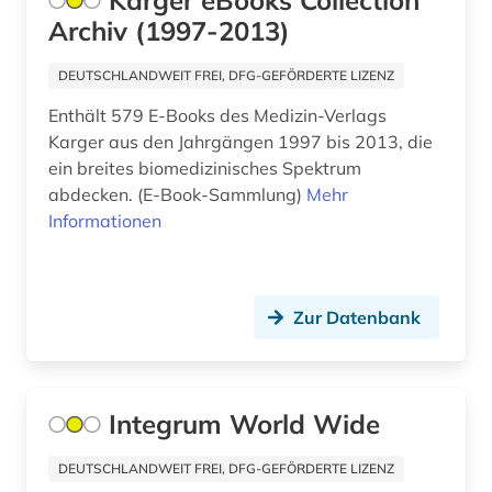
Karger eBooks Collection
Archiv (1997-2013)
altkanaanäisch (1)
DEUTSCHLANDWEIT FREI, DFG-GEFÖRDERTE LIZENZ
altlastensanierung (1)
Enthält 579 E-Books des Medizin-Verlags
altlastsanierung (3)
Karger aus den Jahrgängen 1997 bis 2013, die
ein breites biomedizinisches Spektrum
altnordisch (2)
abdecken. (E-Book-Sammlung)
Mehr
altokzitanisch (1)
Informationen
altorientalistik (1)
altpersisch (1)
Zur Datenbank
altspanisch (1)
alttürkisch (1)
Integrum World Wide
aluminium (5)
DEUTSCHLANDWEIT FREI, DFG-GEFÖRDERTE LIZENZ
aluminiumlegierung (3)