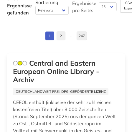
abwasser (5)
Sortierung
Ergebnisse
CSV
Ergebnisse
Expo
Byzantinisches Reich (4)
pro Seite:
gefunden
abwasserabgabengesetz (1)
China (51)
abwassertechnische vereinigung (1)
Daenemark (75)
1
2
…
247
abwassertechnologie (2)
Deutschland (1054)
abzeichen (1)
Deutschland (DDR) (17)
Central and Eastern
academia sinica (1)
European Online Library -
Estland (12)
achim von werke (1)
Archiv
Europa (177)
acquisitions (1)
DEUTSCHLANDWEIT FREI, DFG-GEFÖRDERTE LIZENZ
Finnland (27)
actes (1)
CEEOL enthält (inklusive der sehr zahlreichen
Frankreich (77)
kostenfreien Titel) über 3.000 Zeitschriften
acts (1)
(Stand: September 2025) aus der ganzen Welt
GUS (17)
adel (1)
zu Ost-, Ostmittel- und Südosteuropa im
Volltext mit Schwerpunkt in den Geistes- und
Griechenland (1)