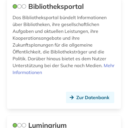
Bibliotheksportal
bildende kunst (3)
bilder (1)
Das Bibliotheksportal bündelt Informationen
über Bibliotheken, ihre gesellschaftlichen
bildgebendes verfahren (1)
Aufgaben und aktuellen Leistungen, ihre
Kooperationsangebote und ihre
bildmaterial (1)
Zukunftsplanungen für die allgemeine
Öffentlichkeit, die Bibliotheksträger und die
bildnis (1)
Politik. Darüber hinaus bietet es dem Nutzer
bildstein (1)
Unterstützung bei der Suche nach Medien.
Mehr
Informationen
bildstock (1)
bildung (8)
Zur Datenbank
bildungsforschung (5)
bildungssysteme (1)
bildungswesen (1)
Luminarium