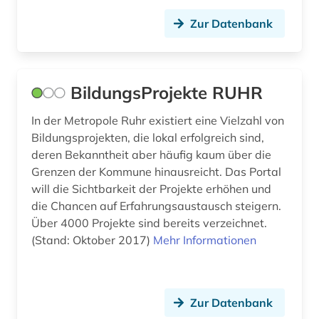
ausländisches recht (1)
Zur Datenbank
ausschreibung (1)
aussprache (2)
BildungsProjekte RUHR
ausstellung (5)
In der Metropole Ruhr existiert eine Vielzahl von
australien (4)
Bildungsprojekten, die lokal erfolgreich sind,
deren Bekanntheit aber häufig kaum über die
auswanderer (1)
Grenzen der Kommune hinausreicht. Das Portal
will die Sichtbarkeit der Projekte erhöhen und
auswanderung (2)
die Chancen auf Erfahrungsaustausch steigern.
Über 4000 Projekte sind bereits verzeichnet.
authentizität (1)
(Stand: Oktober 2017)
Mehr Informationen
autobiografie (2)
autobiografische literatur (3)
Zur Datenbank
autor (2)