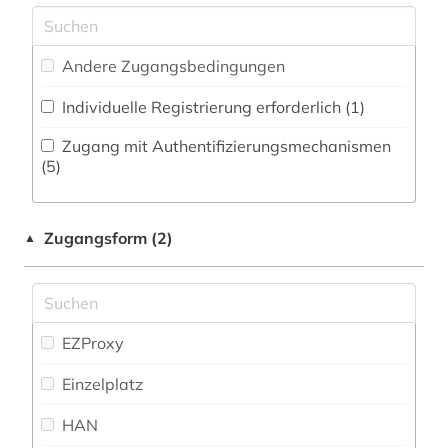
afrikastudien (1)
afrikawissenschaften (1)
Andere Zugangsbedingungen
afroamerikaner (1)
Individuelle Registrierung erforderlich (1)
afroamerikanische musik (1)
Zugang mit Authentifizierungsmechanismen
(5)
agrargeschichte (1)
agrarsoziologie (1)
Zugangsform (2)
▲
agrarwissenschaft (1)
ahnenforschung (1)
EZProxy
aids (1)
Einzelplatz
akademiker (1)
HAN
albert (1)