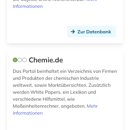
bevölkerungsstatistik (2)
Informationen
bewegungswissenschaft (1)
bibel (1)
Zur Datenbank
bibel. altes testament (1)
bibel. neues testament (1)
Chemie.de
bibelwissenschaft (1)
Das Portal beinhaltet ein Verzeichnis von Firmen
bibliografie (16)
und Produkten der chemischen Industrie
weltweit, sowie Marktübersichten. Zusätzlich
bibliographie (5)
werden White Papers, ein Lexikon und
bibliothek (13)
verschiedene Hilfsmittel, wie
Maßeinheitenrechner, angeboten.
Mehr
bibliothek der hansestadt lübeck (1)
Informationen
bibliotheksbau (1)