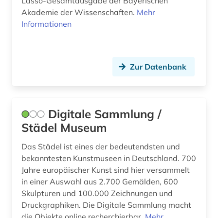
Lasso-Gesamtausgabe der Bayerischen
bestandserhaltung (1)
Akademie der Wissenschaften.
Mehr
Informationen
besucherführung (1)
beton (1)
betonbau (1)
Zur Datenbank
betriebsführung (2)
betriebsrat (1)
Digitale Sammlung /
betriebsverfassungsrecht (1)
Städel Museum
betriebswirtschaft (7)
Das Städel ist eines der bedeutendsten und
bekanntesten Kunstmuseen in Deutschland. 700
betriebswirtschaftslehre (2)
Jahre europäischer Kunst sind hier versammelt
in einer Auswahl aus 2.700 Gemälden, 600
bevölkerung (1)
Skulpturen und 100.000 Zeichnungen und
bevölkerungsentwicklung (1)
Druckgraphiken. Die Digitale Sammlung macht
die Objekte online recherchierbar.
Mehr