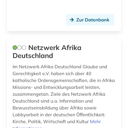
atlas (2)
Ungarn (17)
atomare bedrohung (1)
Zur Datenbank
audio recordings (1)
audiodatei (4)
Netzwerk Afrika
audioführung (1)
Deutschland
audiovisuelle medien (2)
Im Netzwerk Afrika Deutschland Glaube und
Gerechtigkeit e.V. haben sich über 40
audiovisuelles material (4)
katholische Ordensgemeinschaften, die in Afrika
Missions- und Entwicklungsarbeit leisten,
audiovisuelles medium (1)
zusammengetan. Ziele des Netzwerk Afrika
aufbereitung (1)
Deutschland sind u.a. Information und
Bewusstseinsbildung über Afrika sowie
aufenthaltsrecht (1)
Lobbyarbeit in der deutschen Öffentlichkeit:
Kirche, Politik, Wirtschaft und Kultur
Mehr
aufführung (3)