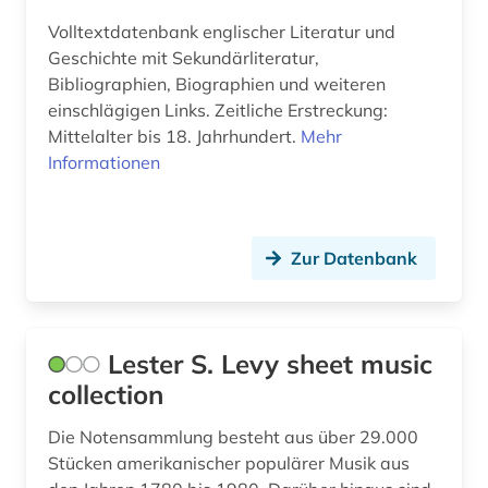
bildverarbeitung (1)
Volltextdatenbank englischer Literatur und
Geschichte mit Sekundärliteratur,
bildwissenschaft (2)
Bibliographien, Biographien und weiteren
einschlägigen Links. Zeitliche Erstreckung:
biodiversität (1)
Mittelalter bis 18. Jahrhundert.
Mehr
biodiversitätsforschung (1)
Informationen
bioenergie (1)
bioengineer (1)
Zur Datenbank
biografie (9)
biographie (7)
Lester S. Levy sheet music
bioinformatik (2)
collection
biologie (11)
Die Notensammlung besteht aus über 29.000
Stücken amerikanischer populärer Musik aus
biomedizin (2)