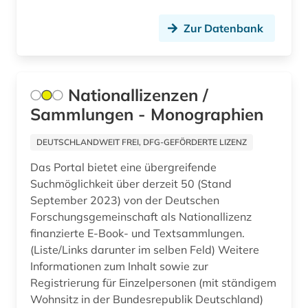
arabistik (3)
Litauen (3)
Zur Datenbank
arbeit (2)
Luxemburg (3)
arbeiten auf papier (1)
Makedonien (1)
Nationallizenzen /
arbeiterbewegung (1)
Mecklenburg-Vorpommern (6)
Sammlungen - Monographien
arbeiterklasse (1)
Mittelamerika (6)
DEUTSCHLANDWEIT FREI, DFG-GEFÖRDERTE LIZENZ
arbeitsbeziehungen (1)
Moldawien (1)
Das Portal bietet eine übergreifende
arbeitslosigkeit (1)
Montenegro (2)
Suchmöglichkeit über derzeit 50 (Stand
September 2023) von der Deutschen
arbeitsmarkt (3)
Niederlande (17)
Forschungsgemeinschaft als Nationallizenz
arbeitsmarktforschung (1)
finanzierte E-Book- und Textsammlungen.
Niedersachsen (4)
(Liste/Links darunter im selben Feld) Weitere
arbeitsrecht (2)
Nordamerika (5)
Informationen zum Inhalt sowie zur
Registrierung für Einzelpersonen (mit ständigem
arbeitsschutz (2)
Nordrhein-Westfalen (9)
Wohnsitz in der Bundesrepublik Deutschland)