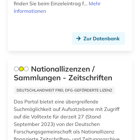
finden Sie beim Einzeleintrag f...
Mehr
architektur (27)
Norwegen (11)
Informationen
architekturpraxis (1)
Oesterreich (47)
architekturpreis (1)
Osmanisches Reich (2)
Zur Datenbank
archiv (29)
Ostasien (3)
archiv für kindertexte eva maria kohl (1)
Osteuropa (12)
Nationallizenzen /
archival documents (1)
Ostmitteleuropa (6)
Sammlungen - Zeitschriften
archivalien (2)
Palaestina (4)
DEUTSCHLANDWEIT FREI, DFG-GEFÖRDERTE LIZENZ
archivbestand (1)
Polen (27)
Das Portal bietet eine übergreifende
archive (1)
Portugal (2)
Suchmöglichkeit auf Aufsatzebene mit Zugriff
auf die Volltexte für derzeit 27 (Stand
archivkunde (2)
Rheinland-Pfalz (6)
September 2023) von der Deutschen
Forschungsgemeinschaft als Nationallizenz
archivwesen (2)
Roemisches Reich (2)
finanzierte Zeitschriften- und Zeitungsarchive.