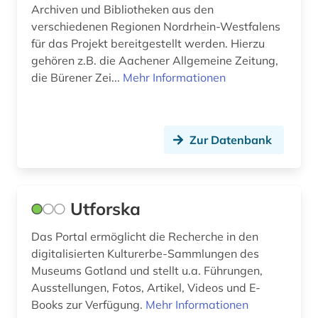
Archiven und Bibliotheken aus den
aruba (1)
Slowenien (6)
verschiedenen Regionen Nordrhein-Westfalens
arzneimittel (1)
für das Projekt bereitgestellt werden. Hierzu
Spanien (14)
gehören z.B. die Aachener Allgemeine Zeitung,
arzneimittelwechselwirkung (1)
Suedamerika (11)
die Bürener Zei...
Mehr Informationen
asien (1)
Suedasien (5)
asien-afrika-wissenschaften (1)
Suedostasien (3)
Zur Datenbank
asienkunde (1)
Suedosteuropa (13)
astm methoden (1)
Thueringen (11)
Utforska
astronomie (4)
Tschechische Republik (13)
Das Portal ermöglicht die Recherche in den
astrophysik (1)
Tuerkei (4)
digitalisierten Kulturerbe-Sammlungen des
Museums Gotland und stellt u.a. Führungen,
asyl (1)
USA (29)
Ausstellungen, Fotos, Artikel, Videos und E-
Books zur Verfügung.
asylbewerber (1)
Mehr Informationen
Ukraine (7)