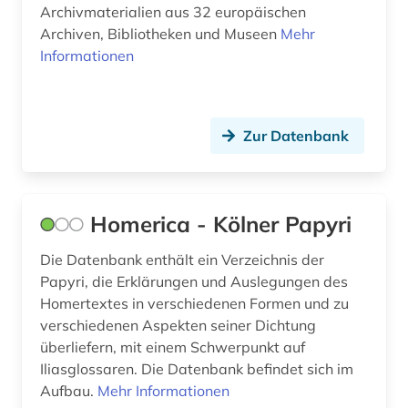
Archivmaterialien aus 32 europäischen
balneologie (1)
Archiven, Bibliotheken und Museen
Mehr
Informationen
baltikum (1)
bankenregulierung (1)
Zur Datenbank
bankenstatistik (1)
bargfeld (1)
barock (1)
Homerica - Kölner Papyri
basteln (1)
Die Datenbank enthält ein Verzeichnis der
Papyri, die Erklärungen und Auslegungen des
baudenkmal (1)
Homertextes in verschiedenen Formen und zu
verschiedenen Aspekten seiner Dichtung
bauen (1)
überliefern, mit einem Schwerpunkt auf
bauforschung (1)
Iliasglossaren. Die Datenbank befindet sich im
Aufbau.
Mehr Informationen
baukonstruktion (1)