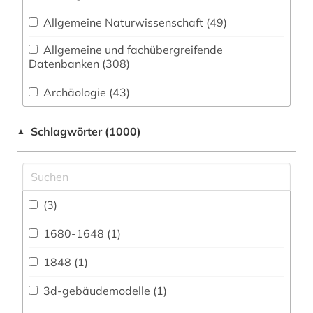
Allgemeine Naturwissenschaft (49)
Allgemeine und fachübergreifende
Datenbanken (308)
Archäologie (43)
Architektur, Bauingenieur- und
Schlagwörter (1000)
▲
Vermessungswesen (88)
Biologie, Biotechnologie (100)
Buch- und Bibliothekswesen,
Informationswissenschaft (66)
(3)
Ethnologie (60)
1680-1648 (1)
Geographie (88)
1848 (1)
Geowissenschaften (50)
3d-gebäudemodelle (1)