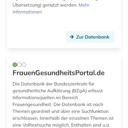
Übersetzung) genutzt werden.
Mehr
botanik (3)
Informationen
braak (1)
brahms, johannes | komponist; pianist (2)
Zur Datenbank
brahms-institut (2)
branchenprofil (1)
branchenverzeichnis (1)
FrauenGesundheitsPortal.de
brandenburg (7)
Die Datenbank der Bundeszentrale für
brandschutz (1)
gesundheitliche Aufklärung (BZgA) erfasst
Informationsquellen im Bereich
brandt (1)
Frauengesundheit. Die Datenbank ist nach
Themen geordnet und über eine Suchfunktion
braunkohle (1)
erschlossen. Innerhalb der einzelnen Themen ist
braunschweig (1)
eine Volltextsuche möglich. Enthalten sind u.a.