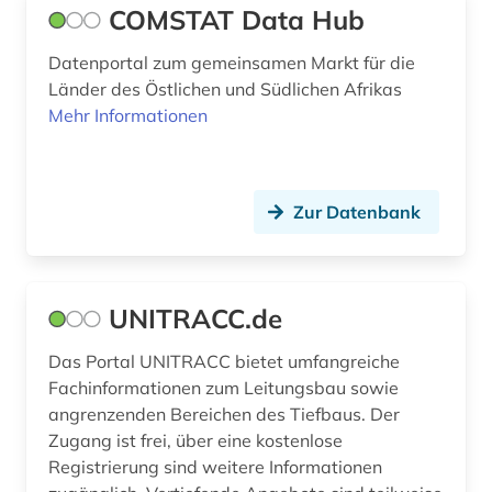
belgienforschung (1)
COMSTAT Data Hub
belletristik (3)
Datenportal zum gemeinsamen Markt für die
Länder des Östlichen und Südlichen Afrikas
belutschisch (1)
Mehr Informationen
bengali (1)
benin (1)
Zur Datenbank
beratung (1)
bergbau (4)
UNITRACC.de
bericht (1)
Das Portal UNITRACC bietet umfangreiche
berichte (1)
Fachinformationen zum Leitungsbau sowie
berlin (8)
angrenzenden Bereichen des Tiefbaus. Der
Zugang ist frei, über eine kostenlose
berliner mauer (1)
Registrierung sind weitere Informationen