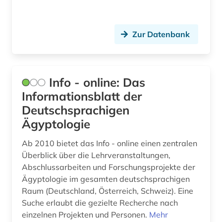
baumangel (1)
Zur Datenbank
baumaßnahme (1)
bauplanungsrecht (1)
baurecht (1)
Info - online: Das
Informationsblatt der
baustoffe (1)
Deutschsprachigen
bautechnik (1)
Ägyptologie
bauteile (1)
Ab 2010 bietet das Info - online einen zentralen
Überblick über die Lehrveranstaltungen,
bauwerk (2)
Abschlussarbeiten und Forschungsprojekte der
Ägyptologie im gesamten deutschsprachigen
bauwesen (5)
Raum (Deutschland, Österreich, Schweiz). Eine
bauwirtschaft (1)
Suche erlaubt die gezielte Recherche nach
einzelnen Projekten und Personen.
Mehr
bauökologie (3)