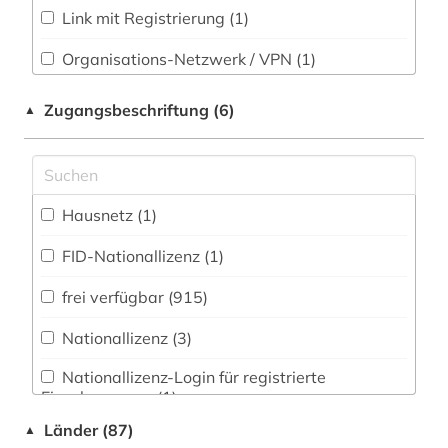
albrecht (1)
Link mit Registrierung (1)
allgemeine und vergleichende
Organisations-Netzwerk / VPN (1)
literaturwissenschaft (1)
Shibboleth
Zugangsbeschriftung (6)
▲
allmende (1)
Zugriff vor Ort
alltag (1)
alltagsgeschichte &lt;fach&gt; (2)
Hausnetz (1)
alltagskultur (2)
FID-Nationallizenz (1)
almanach (1)
frei verfügbar (915)
altamerikanistik (1)
Nationallizenz (3)
altbaumodernisierung (1)
Nationallizenz-Login für registrierte
Einzelpersonen (1)
alte drucke (1)
Länder (87)
▲
alte geschichte (1)