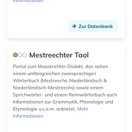
Informationen
aufgabensammlung (1)
aufsatzdatenbank (2)
Zur Datenbank
aufsatzsammlung (2)
aufstellungssystematik (1)
Mestreechter Taol
aufzeichnung (1)
Portal zum Maastrichter Dialekt, das neben
augenzeuge (8)
einem umfangreichen zweisprachigen
auktionskatalog (2)
Wörterbuch (Mestreechs-Niederländisch &
Niederländisch-Mestreechs) sowie einem
ausbildung (2)
Sprichwörter- und einem Reimwörterbuch auch
Informationen zur Grammatik, Phonologie und
ausgrabung (1)
Etymologie u.v.a.m. anbietet.
Mehr
Informationen
auslandsbau (1)
ausländerrecht (2)