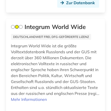
anthropologie (4)
Zur Datenbank
Irland (4)
anthroposophische medizin (1)
Island (4)
antibiotikaresistenz (1)
Israel (10)
Integrum World Wide
antike (3)
Italien (18)
DEUTSCHLANDWEIT FREI, DFG-GEFÖRDERTE LIZENZ
antisemitismus (1)
Japan (3)
Integrum World Wide ist die größte
Volltextdatenbank Russlands und der GUS mit
antisemitismusforschung (1)
Jugoslawien (3)
derzeit über 360 Millionen Dokumenten. Die
anwalt (1)
elektronischen Volltexte in russischer und
Kanada (7)
englischer Sprache haben ihren Schwerpunkt in
aquakultur (1)
Korea (2)
den Bereichen Politik, Kultur, Wirtschaft und
Gesellschaft Russlands und der GUS-Staaten.
aquarell (1)
Kroatien (9)
Enthalten sind u.a. stündlich aktualisierte Texte
arabisch (5)
aus der russischen und englischen Presse (regi...
Lettland (3)
Mehr Informationen
arabische staaten (1)
Liechtenstein (2)