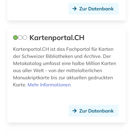
bibliotheksbestand (1)
Zur Datenbank
bibliotheksgeschichte (1)
bibliothekswesen (1)
Kartenportal.CH
big data (1)
Kartenportal.CH ist das Fachportal für Karten
bilanz (1)
der Schweizer Bibliotheken und Archive. Der
Metakatalog umfasst eine halbe Million Karten
bilanzierung (1)
aus aller Welt - von der mittelalterlichen
bilanzrecht (3)
Manuskriptkarte bis zur aktuellen gedruckten
Karte.
Mehr Informationen
bilanzsteuerrecht (1)
bild (2)
Zur Datenbank
bildbearbeitung (1)
bilddatenbank (4)