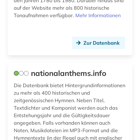
den Jahren 1780 bis 1980. Darüber hinaus sind
biomedizinische technik (1)
auf der Website mehr als 800 historische
Tonaufnahmen verfügbar.
Mehr Informationen
biomolekül (1)
bionik (1)
Zur Datenbank
biopolymere (1)
biosphärenreservat rhön (1)
biotechnologie (1)
nationalanthems.info
biowissenschaften (5)
Die Datenbank bietet Hintergrundinformationen
zu mehr als 400 historischen und
blog (3)
zeitgenössischen Hymnen. Neben Titel,
Textdichter und Komponist werden auch das
boccaccio (1)
Entstehungsjahr und die Gültigkeitsdauer
bodenschutz (2)
angegeben. Falls vorhanden können auch
Noten, Musikdateien im MP3-Format und die
bosnien-herzegowina (3)
Hymnentexte (in der Regel auch mit englischer