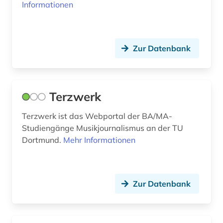
Informationen
bayern (13)
bda-preis (1)
Zur Datenbank
bedrohte sprache (1)
beeinträchtigung (1)
Terzwerk
behinderung (1)
Terzwerk ist das Webportal der BA/MA-
behörde (2)
Studiengänge Musikjournalismus an der TU
Dortmund.
Mehr Informationen
behörden (1)
beilegung (1)
bekleidung (1)
Zur Datenbank
belgien (2)