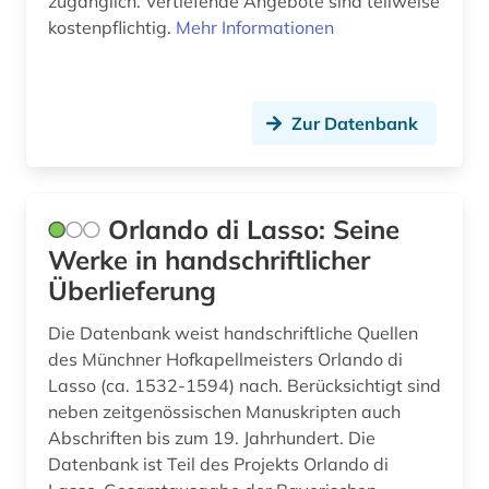
zugänglich. Vertiefende Angebote sind teilweise
beruf (1)
kostenpflichtig.
Mehr Informationen
berufliche bildung (1)
berufliche fortbildung (1)
Zur Datenbank
berufsanfang (1)
berufsbildung (1)
Orlando di Lasso: Seine
berufsfeld agrarwirtschaft (1)
Werke in handschriftlicher
berufsforschung (1)
Überlieferung
beschaffung (1)
Die Datenbank weist handschriftliche Quellen
des Münchner Hofkapellmeisters Orlando di
beschäftigung (1)
Lasso (ca. 1532-1594) nach. Berücksichtigt sind
bestand (1)
neben zeitgenössischen Manuskripten auch
Abschriften bis zum 19. Jahrhundert. Die
bestandsaufbau (1)
Datenbank ist Teil des Projekts Orlando di