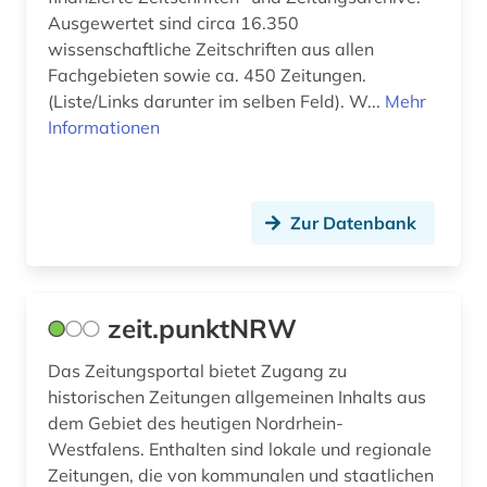
archäologie (11)
Ausgewertet sind circa 16.350
Rumänien (7)
wissenschaftliche Zeitschriften aus allen
archäologische funde (1)
Russland, Sowjetunion (14)
Fachgebieten sowie ca. 450 Zeitungen.
(Liste/Links darunter im selben Feld). W...
Mehr
archäologische stätte (1)
Saarland (3)
Informationen
arisierung (1)
Sachsen (10)
aristoteles (1)
Sachsen-Anhalt (5)
Zur Datenbank
arktis (1)
Schleswig-Holstein (3)
armenien (3)
Schweden (20)
zeit.punktNRW
art (1)
Schweiz (33)
Das Zeitungsportal bietet Zugang zu
arthur (2)
Serbien (6)
historischen Zeitungen allgemeinen Inhalts aus
artificial life (1)
dem Gebiet des heutigen Nordrhein-
Skandinavien (2)
Westfalens. Enthalten sind lokale und regionale
artikelsuche (1)
Slowakei (8)
Zeitungen, die von kommunalen und staatlichen