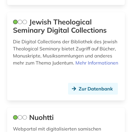
außenhandel (3)
Jewish Theological
außenhandel mit industriegütern (1)
Seminary Digital Collections
außenpolitik (1)
Die Digital Collections der Bibliothek des Jewish
außenwirtschaft (2)
Theological Seminary bietet Zugriff auf Bücher,
Manuskripte, Musiksammlungen und anderes
avantgarde (1)
mehr zum Thema Judentum.
Mehr Informationen
avestisch (1)
bachelorarbeit (1)
Zur Datenbank
baden-württemberg (10)
bahr (1)
Nuohtti
balkanromanistik (1)
Webportal mit digitalisierten samischen
ballett (1)