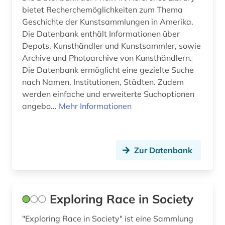
bietet Recherchemöglichkeiten zum Thema
geschichte 1945-1991 (1)
Geschichte der Kunstsammlungen in Amerika.
Die Datenbank enthält Informationen über
geschichte 1945-1995 (2)
Depots, Kunsthändler und Kunstsammler, sowie
geschichte 1945-2004 (1)
Archive und Photoarchive von Kunsthändlern.
Die Datenbank ermöglicht eine gezielte Suche
geschichte <1639-1800> (1)
nach Namen, Institutionen, Städten. Zudem
werden einfache und erweiterte Suchoptionen
geschichte anfänge-2000 (1)
angebo...
Mehr Informationen
geschichtsunterricht (1)
gesellschaft (1)
Zur Datenbank
gesetz (2)
gesetzesvorlage (1)
Exploring Race in Society
gesetzgebung (2)
"Exploring Race in Society" ist eine Sammlung
gewerkschaft (2)