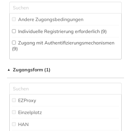
amerikanisches englisch (1)
amerikanistik (3)
Andere Zugangsbedingungen
amtsblatt (1)
Individuelle Registrierung erforderlich (9)
amtsdrucksache (4)
Zugang mit Authentifizierungsmechanismen
(9)
anarchismus (1)
anglistik (3)
Zugangsform (1)
▲
angloamerikanischer kulturraum (3)
anorganisches pigment (1)
EZProxy
anthologie (6)
Einzelplatz
antikolonialismus (2)
HAN
antiquariat (1)