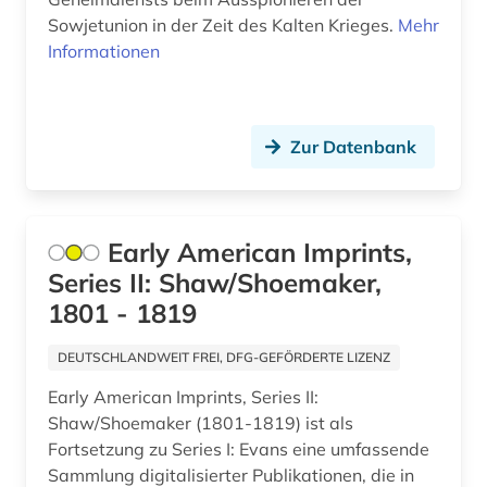
Tschechische Republik (1)
Sowjetunion in der Zeit des Kalten Krieges.
Mehr
chile (1)
Informationen
Tuerkei (1)
china (1)
Ukraine (1)
comic (1)
Zur Datenbank
Ungarn (2)
common law (1)
Vatikanstadt (1)
commonwealth (6)
Zypern (1)
Early American Imprints,
computerlinguistik (1)
Series II: Shaw/Shoemaker,
congress (3)
1801 - 1819
costa rica (1)
DEUTSCHLANDWEIT FREI, DFG-GEFÖRDERTE LIZENZ
datenanalyse (1)
Early American Imprints, Series II:
Shaw/Shoemaker (1801-1819) ist als
datenbank (1)
Fortsetzung zu Series I: Evans eine umfassende
Sammlung digitalisierter Publikationen, die in
datenvisualisierung (1)