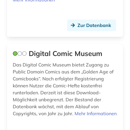
holocaust (2)
human genetics (1)
Zur Datenbank
hybridrasen (1)
immaterielle werte (1)
Digital Comic Museum
immunology (1)
Das Digital Comic Museum bietet Zugang zu
indianer (4)
Public Domain Comics aus dem „Golden Age of
Comicbooks“. Nach erfolgter Registrierung
indianerpolitik (2)
können Nutzer die Comic-Hefte kostenfrei
runterladen. Derzeit ist diese Download-
indien (1)
Möglichkeit unbegrenzt. Der Bestand der
Datenbank wächst, mit dem Ablauf von
indigenes volk (1)
Copyrights, von Jahr zu Jahr.
Mehr Informationen
indikator (1)