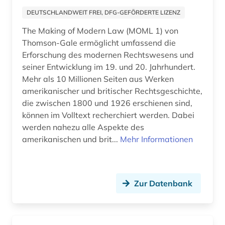
druckwerk (1)
DEUTSCHLANDWEIT FREI, DFG-GEFÖRDERTE LIZENZ
dänemark (1)
The Making of Modern Law (MOML 1) von
Thomson-Gale ermöglicht umfassend die
eames (2)
Erforschung des modernen Rechtswesens und
ecuador (1)
seiner Entwicklung im 19. und 20. Jahrhundert.
Mehr als 10 Millionen Seiten aus Werken
edwards (1)
amerikanischer und britischer Rechtsgeschichte,
die zwischen 1800 und 1926 erschienen sind,
ehe (1)
können im Volltext recherchiert werden. Dabei
einwanderer (1)
werden nahezu alle Aspekte des
amerikanischen und brit...
Mehr Informationen
einwanderung (4)
einzelhandel (1)
Zur Datenbank
elektronische bibliothek (1)
elektronische ressource (1)