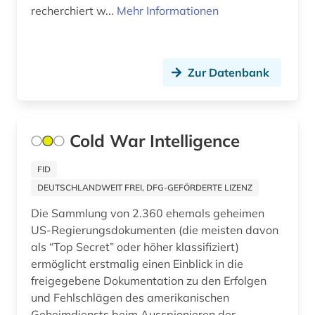
recherchiert w...
Mehr Informationen
Rumänien (2)
botanische nomenklatur (1)
Russland, Sowjetunion (5)
bremen (1)
Sachsen (1)
Zur Datenbank
briefsammlung (2)
Schweden (4)
broadway (1)
Schweiz (4)
Cold War Intelligence
buchhandel (4)
Skandinavien (2)
börse (2)
FID
Slowakei (1)
DEUTSCHLANDWEIT FREI, DFG-GEFÖRDERTE LIZENZ
bürgerrechtsbewegung (2)
Die Sammlung von 2.360 ehemals geheimen
Spanien (3)
carl philipp emanuel (1)
US-Regierungsdokumenten (die meisten davon
Suedamerika (12)
als “Top Secret” oder höher klassifiziert)
cell biology (1)
ermöglicht erstmalig einen Einblick in die
Suedasien (1)
freigegebene Dokumentation zu den Erfolgen
charles (1)
und Fehlschlägen des amerikanischen
Suedostasien (1)
chemie (7)
Geheimdiensts beim Ausspionieren der