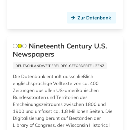
eu-richtlinien (1)
europa (3)
Zur Datenbank
european patent office (1)
europäisches patentamt (1)
Nineteenth Century U.S.
examensfragen (1)
Newspapers
export (1)
DEUTSCHLANDWEIT FREI, DFG-GEFÖRDERTE LIZENZ
faktendatenbank (1)
Die Datenbank enthält ausschließlich
englischsprachige Volltexte von ca. 400
fid asien (3)
Zeitungen aus allen US-amerikanischen
Bundesstaaten und Territorien des
fid darstellende kunst (1)
Erscheinungszeitraums zwischen 1800 und
fid geschichtswissenschaft (3)
1900 und umfasst ca. 1,8 Millionen Seiten. Die
Digitalisierung beruht auf Beständen der
fid lateinamerika (9)
Library of Congress, der Wisconsin Historical