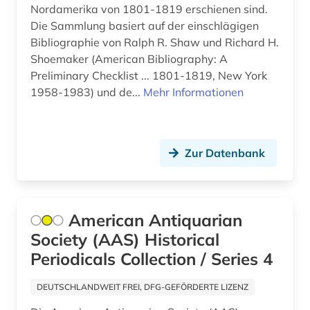
Nordamerika von 1801-1819 erschienen sind.
Die Sammlung basiert auf der einschlägigen
demoskopie (2)
Bibliographie von Ralph R. Shaw und Richard H.
design (1)
Shoemaker (American Bibliography: A
Preliminary Checklist ... 1801-1819, New York
designer (2)
1958-1983) und de...
Mehr Informationen
designfirmen (2)
deutsch (1)
Zur Datenbank
deutscher einwanderer (1)
deutschland (4)
American Antiquarian
digitale rechte (1)
Society (AAS) Historical
digitalisat (1)
Periodicals Collection / Series 4
diplomatie (1)
DEUTSCHLANDWEIT FREI, DFG-GEFÖRDERTE LIZENZ