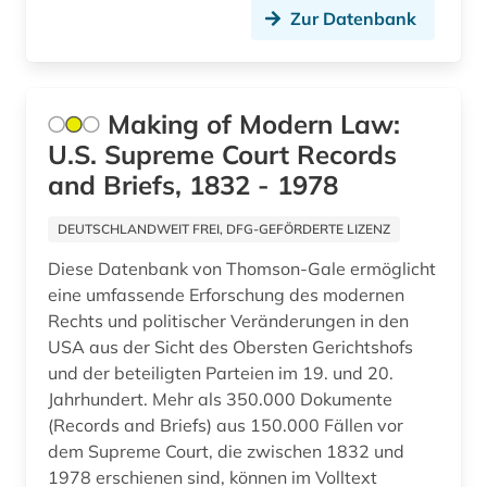
Mittelamerika (13)
Zur Datenbank
bilddatenbank (1)
Niederlande (5)
bildung (1)
Nordamerika (16)
Making of Modern Law:
biodiversität (1)
U.S. Supreme Court Records
Norwegen (5)
biografie (2)
and Briefs, 1832 - 1978
Oesterreich (7)
biographie (7)
DEUTSCHLANDWEIT FREI, DFG-GEFÖRDERTE LIZENZ
Ostasien (1)
bioinformatik (1)
Diese Datenbank von Thomson-Gale ermöglicht
Osteuropa (3)
eine umfassende Erforschung des modernen
biologie (1)
Rechts und politischer Veränderungen in den
Ostmitteleuropa (1)
biomedizin (1)
USA aus der Sicht des Obersten Gerichtshofs
Palaestina (1)
und der beteiligten Parteien im 19. und 20.
bolivien (1)
Jahrhundert. Mehr als 350.000 Dokumente
Polen (2)
(Records and Briefs) aus 150.000 Fällen vor
boston <mass.> (1)
dem Supreme Court, die zwischen 1832 und
Portugal (2)
1978 erschienen sind, können im Volltext
botanik (1)