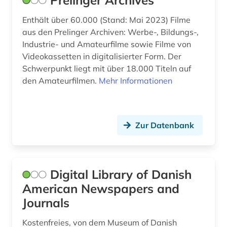
Prelinger Archives
irland (2)
Enthält über 60.000 (Stand: Mai 2023) Filme
island (1)
aus den Prelinger Archiven: Werbe-, Bildungs-,
Industrie- und Amateurfilme sowie Filme von
italien (1)
Videokassetten in digitalisierter Form. Der
java (1)
Schwerpunkt liegt mit über 18.000 Titeln auf
den Amateurfilmen.
Mehr Informationen
jonathan (1)
joseph antoine labadie (1)
Zur Datenbank
josephinische landesaufnahme (1)
juden (2)
judentum (1)
Digital Library of Danish
American Newspapers and
jugendliteratur (1)
Journals
justiz (1)
Kostenfreies, von dem Museum of Danish