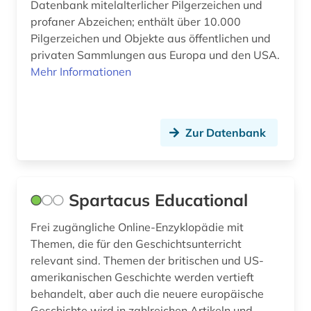
Datenbank mitelalterlicher Pilgerzeichen und
kennedy, john f. | politiker; staatspräsident (1)
profaner Abzeichen; enthält über 10.000
kentucky (1)
Pilgerzeichen und Objekte aus öffentlichen und
privaten Sammlungen aus Europa und den USA.
kinderliteratur (1)
Mehr Informationen
kirchenarchiv (1)
kirk (1)
Zur Datenbank
klarinette (1)
klarinettenquintett (1)
Spartacus Educational
klimatechnik (2)
Frei zugängliche Online-Enzyklopädie mit
kolonialismus (6)
Themen, die für den Geschichtsunterricht
relevant sind. Themen der britischen und US-
kommunikation (1)
amerikanischen Geschichte werden vertieft
kommunismus (1)
behandelt, aber auch die neuere europäische
Geschichte wird in zahlreichen Artikeln und