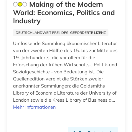
elektronische zeitschrift (1)
Making of the Modern
World: Economics, Politics and
elektronische zeitung (2)
Industry
elektronisches buch (10)
DEUTSCHLANDWEIT FREI, DFG-GEFÖRDERTE LIZENZ
elektrotechnik (1)
Umfassende Sammlung ökonomischer Literatur
von der zweiten Hälfte des 15. bis zur Mitte des
elfter september (1)
19. Jahrhunderts, die vor allem für die
england (2)
Erforschung der frühen Wirtschafts-, Politik-und
Sozialgeschichte - von Bedeutung ist. Die
englisch (12)
Quellenedition vereint die Stärken zweier
anerkannter Sammlungen: die Goldsmiths
englisches sprachgebiet (4)
Library of Economic Literature der University of
entwicklungshilfe (1)
London sowie die Kress Library of Business a...
Mehr Informationen
entwicklungspolitik (1)
entwicklungsprojekt (1)