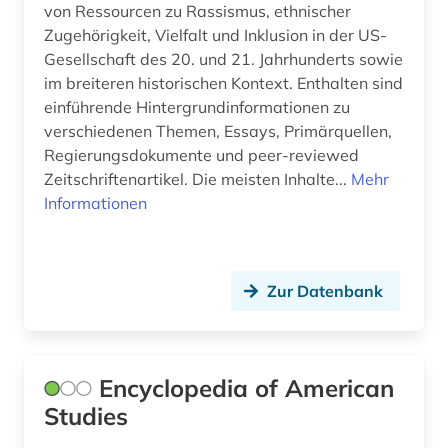
von Ressourcen zu Rassismus, ethnischer
grafik (1)
Zugehörigkeit, Vielfalt und Inklusion in der US-
Gesellschaft des 20. und 21. Jahrhunderts sowie
graphic novel (1)
im breiteren historischen Kontext. Enthalten sind
einführende Hintergrundinformationen zu
gras (1)
verschiedenen Themen, Essays, Primärquellen,
Regierungsdokumente und peer-reviewed
griechenland (1)
Zeitschriftenartikel. Die meisten Inhalte...
Mehr
großbritanien (1)
Informationen
großbritannien (6)
grundwasser (1)
Zur Datenbank
handel (4)
handelshemmnis (1)
Encyclopedia of American
handelsrecht (1)
Studies
handschrift (1)