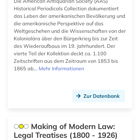
diplomatische beziehungen (1)
Die American Antiquarian Society (AAS)
Historical Periodicals Collection dokumentiert
dissertation (2)
das Leben der amerikanischen Bevölkerung und
die amerikanische Perspektive auf das
district of columbia (1)
Weltgeschehen und die Wissenschaften von der
Kolonialära über den Bürgerkrieg bis zur Zeit
dokument (1)
des Wiederaufbaus im 19. Jahrhundert. Der
dokumentarfilm (1)
vierte Teil der Kollektion deckt ca. 1.100
Zeitschriften aus dem Zeitraum von 1853 bis
dominikanische republik (1)
1865 ab...
Mehr Informationen
douglas (1)
drama (3)
Zur Datenbank
dramatiker (1)
dramaturgie (1)
Making of Modern Law:
drehbuch (1)
Legal Treatises (1800 - 1926)