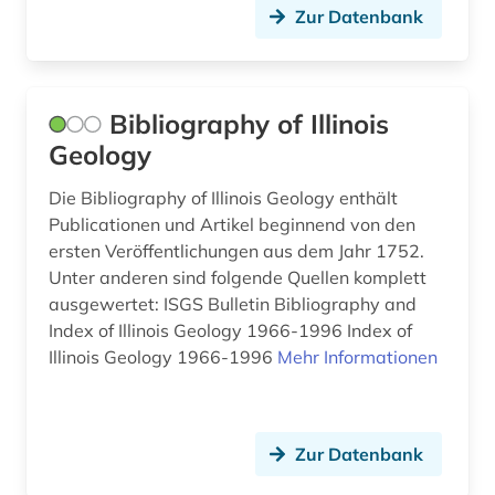
Zur Datenbank
gefangener (1)
geheimdienst (3)
gender (2)
Bibliography of Illinois
Geology
genderforschung (1)
Die Bibliography of Illinois Geology enthält
genealogie (3)
Publicationen und Artikel beginnend von den
ersten Veröffentlichungen aus dem Jahr 1752.
genetik (1)
Unter anderen sind folgende Quellen komplett
geographie (2)
ausgewertet: ISGS Bulletin Bibliography and
Index of Illinois Geology 1966-1996 Index of
geopolitik (1)
Illinois Geology 1966-1996
Mehr Informationen
geowissenschaften (1)
gerichtsentscheidung (1)
Zur Datenbank
geschichte (65)