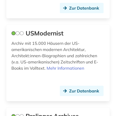
indochina (1)
Zur Datenbank
indonesien (1)
industriedesign (1)
USModernist
industriefilm (1)
informatik (1)
Archiv mit 15.000 Häusern der US-
amerikanischen modernen Architektur,
ingenieurwissenschaften (3)
Architekt:innen-Biographien und zahlreichen
(v.a. US-amerikanischen) Zeitschriften und E-
innenpolitik (1)
Books im Volltext.
Mehr Informationen
internationale politik (2)
internationaler terrorismus (1)
Zur Datenbank
internationales recht (1)
interview (2)