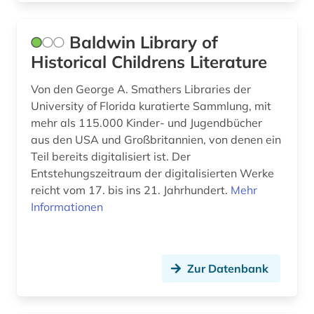
geschichte &lt;1801-1819&gt; (1)
Baldwin Library of
geschichte 1492-1820 (1)
Historical Childrens Literature
geschichte 1500-1900 (1)
Von den George A. Smathers Libraries der
geschichte 1650 (1)
University of Florida kuratierte Sammlung, mit
mehr als 115.000 Kinder- und Jugendbücher
geschichte 1782-1903 (1)
aus den USA und Großbritannien, von denen ein
Teil bereits digitalisiert ist. Der
geschichte 1789-1838 (1)
Entstehungszeitraum der digitalisierten Werke
reicht vom 17. bis ins 21. Jahrhundert.
geschichte 1789-1930 (1)
Mehr
Informationen
geschichte 1800-1930 (1)
geschichte 1800-1980 (1)
Zur Datenbank
geschichte 1815-1914 (1)
geschichte 1817-1980 (1)