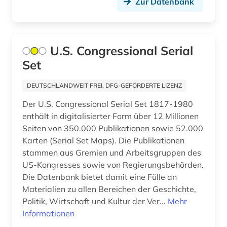
Zur Datenbank
enzyklopädie (3)
epo (1)
erdöl (1)
U.S. Congressional Serial
Set
ereignis (1)
DEUTSCHLANDWEIT FREI, DFG-GEFÖRDERTE LIZENZ
erinnerung (1)
Der U.S. Congressional Serial Set 1817-1980
eritrea (1)
enthält in digitalisierter Form über 12 Millionen
Seiten von 350.000 Publikationen sowie 52.000
ernährung (1)
Karten (Serial Set Maps). Die Publikationen
erster weltkrieg (1)
stammen aus Gremien und Arbeitsgruppen des
US-Kongresses sowie von Regierungsbehörden.
erziehungswissenschaft (1)
Die Datenbank bietet damit eine Fülle an
Materialien zu allen Bereichen der Geschichte,
ethnische beziehungen (1)
Politik, Wirtschaft und Kultur der Ver...
Mehr
etymologie (1)
Informationen