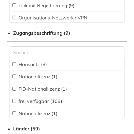
anzeiger (1)
Link mit Registrierung (9)
Organisations-Netzwerk / VPN
arbeit (1)
Shibboleth
arbeiterbewegung (1)
Zugangsbeschriftung (9)
▲
Zugriff vor Ort
architektur (6)
archiv (3)
Hausnetz (3)
archiv der new york times (1)
Nationallizenz (1)
archäologie (1)
FID-Nationallizenz (1)
argentinien (1)
frei verfügbar (109)
arizona (1)
Nationallizenz (1)
art (1)
Nationallizenz-Login für registrierte
artikel (1)
Länder (59)
▲
Einzelpersonen (1)