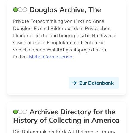
Douglas Archive, The
geschichte 1830-1945 (1)
geschichte 1832-1978 (1)
Private Fotosammlung von Kirk und Anne
Douglas. Es sind Bilder aus dem Privatleben,
geschichte 1853-1865 (2)
filmographische und biographische Nachweise
sowie offizielle Filmplakate und Daten zu
geschichte 1890-1920 (1)
verschiedenen Wohltätigkeitsprojekten zu
finden.
Mehr Informationen
geschichte 1900-2000 (1)
geschichte 1914-1918 (1)
geschichte 1931-2000 (1)
Zur Datenbank
geschichte 1940-1950 (1)
geschichte 1945 (2)
Archives Directory for the
geschichte 1945 - 1959 (1)
History of Collecting in America
geschichte 1945- (1)
Die Datenbank der Frick Art Reference Library