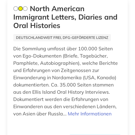
Hessen (1)
North American
berühmte persönlichkeit (1)
Immigrant Letters, Diaries and
Irland (7)
beschluss (1)
Oral Histories
Island (1)
bestandsverzeichnis (1)
DEUTSCHLANDWEIT FREI, DFG-GEFÖRDERTE LIZENZ
Israel (2)
betriebsdaten (1)
Die Sammlung umfasst über 100.000 Seiten
Italien (4)
von Ego-Dokumenten (Briefe, Tagebücher,
bevölkerung (1)
Pamphlete, Autobiographien), welche Berichte
Japan (4)
bevölkerungsstatistik (1)
und Erfahrungen von Zeitgenossen zur
Einwanderung in Nordamerika (USA, Kanada)
Kanada (28)
bibliografie (11)
dokumentierten. Ca. 35.000 Seiten stammen
Korea (3)
aus den Ellis Island Oral History Interviews.
bibliographie (14)
Dokumentiert werden die Erfahrungen von
Lettland (1)
Einwanderen aus den verschiedenen Ländern,
bibliometrie (1)
von Asien über Russla...
Mehr Informationen
Malta (1)
bibliothek (2)
Mecklenburg-Vorpommern (1)
bibliothekskatalog (1)