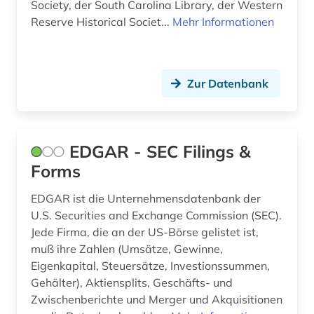
Society, der South Carolina Library, der Western
fid ost-, ostmittel- und südosteuropa (1)
Reserve Historical Societ...
Mehr Informationen
film (8)
filmwissenschaft (1)
Zur Datenbank
filmzeitschrift (1)
finanzstatistik (1)
EDGAR - SEC Filings &
finanzwirtschaft (1)
Forms
firma (1)
EDGAR ist die Unternehmensdatenbank der
florida (2)
U.S. Securities and Exchange Commission (SEC).
Jede Firma, die an der US-Börse gelistet ist,
forschung (5)
muß ihre Zahlen (Umsätze, Gewinne,
Eigenkapital, Steuersätze, Investionssummen,
forschungsdaten (2)
Gehälter), Aktiensplits, Geschäfts- und
forschungsstrategie (1)
Zwischenberichte und Merger und Akquisitionen