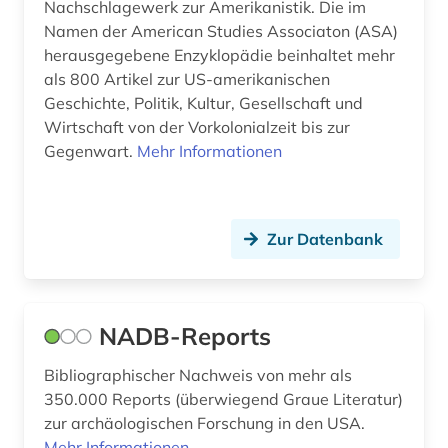
Nachschlagewerk zur Amerikanistik. Die im
Namen der American Studies Associaton (ASA)
hawaii (1)
herausgegebene Enzyklopädie beinhaltet mehr
herrenmagazin (1)
als 800 Artikel zur US-amerikanischen
Geschichte, Politik, Kultur, Gesellschaft und
hispanics (1)
Wirtschaft von der Vorkolonialzeit bis zur
Gegenwart.
Mehr Informationen
hispanoamerika (1)
hispanoamerikanische geschichte (1)
Zur Datenbank
hispanos (1)
historical statistics (1)
historische persönlichkeit (1)
NADB-Reports
historische statistik (1)
Bibliographischer Nachweis von mehr als
350.000 Reports (überwiegend Graue Literatur)
hochschulschrift (2)
zur archäologischen Forschung in den USA.
Mehr Informationen
hollywood (1)