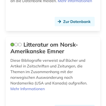
an die Datenbank melden.
Mehr Informationen
forstwirtschaft (1)
fotografie (2)
Zur Datenbank
franklin (1)
frankreich (3)
Litteratur om Norsk-
franziszeische landesaufnahme (1)
Amerikanske Emner
franziszeischer kataster (1)
Diese Bibliografie verweist auf Bücher und
frau (2)
Artikel in Zeitschriften und Zeitungen, die
Themen im Zusammenhang mit der
frauenbild (1)
norwegischen Auswanderung nach
frauenforschung (1)
Nordamerika (USA und Kanada) aufgreifen.
Mehr Informationen
fremdwort (1)
ft-raman-spektroskopie (1)