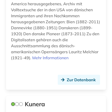
justizvollzugsanstalt (1)
America herausgegebenes, Archiv mit
Volltextsuche der in den USA von dänischen
kalifornien (3)
Immigranten und ihren Nachkommen
herausgegebenen Zeitungen: Bien (1882-2011)
kalter krieg (1)
Dannevirke (1880-1951) Danskeren (1899-
kanada (9)
1920) Den danske Pioneer (1873-2011) Zu den
Digitalisaten gehören auch die
karibik (2)
Ausschnittsammlung des dänisch-
amerikanischen Opernsängers Lauritz Melchior
karibik und latino studies (1)
(1921-49).
Mehr Informationen
karte (1)
kartierung (1)
Zur Datenbank
kartographie (1)
katalog (2)
Kunera
kennedy, john f. (1)