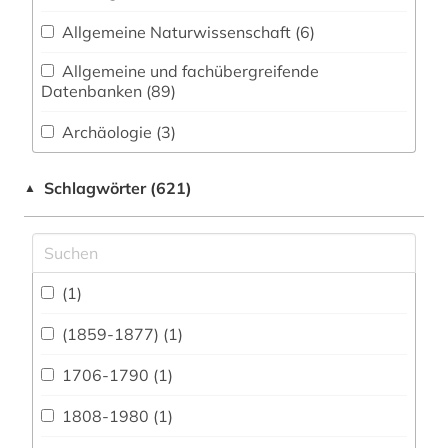
Allgemeine Naturwissenschaft (6)
Allgemeine und fachübergreifende
Datenbanken (89)
Archäologie (3)
Architektur, Bauingenieur- und
Schlagwörter (621)
▲
Vermessungswesen (7)
Biologie, Biotechnologie (7)
Buch- und Bibliothekswesen,
Informationswissenschaft (4)
(1)
Ethnologie (11)
(1859-1877) (1)
Geographie (6)
1706-1790 (1)
Geowissenschaften (2)
1808-1980 (1)