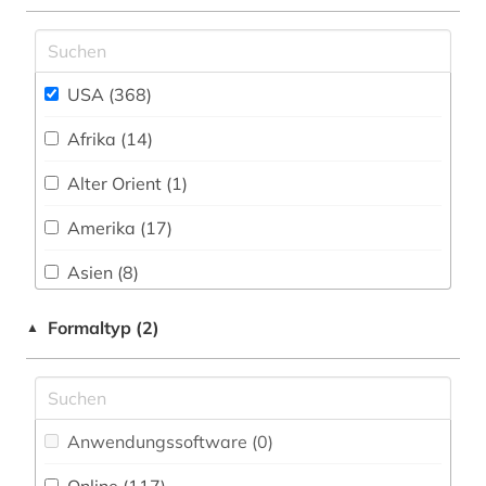
arzneimittelbild (1)
Nationallizenz-Login für registrierte
Einzelpersonen (1)
asiaten (1)
USA (368)
asien (1)
Afrika (14)
attentat (1)
Alter Orient (1)
audiodatei (1)
Amerika (17)
aufführung (1)
Asien (8)
aufgabensammlung (1)
Australien, Ozeanien (18)
Formaltyp (2)
▲
augenzeuge (1)
Baden-Wuerttemberg (1)
australien (2)
Bayern (1)
auswanderer (1)
Anwendungssoftware (0
)
Belarus (1)
auswanderung (3)