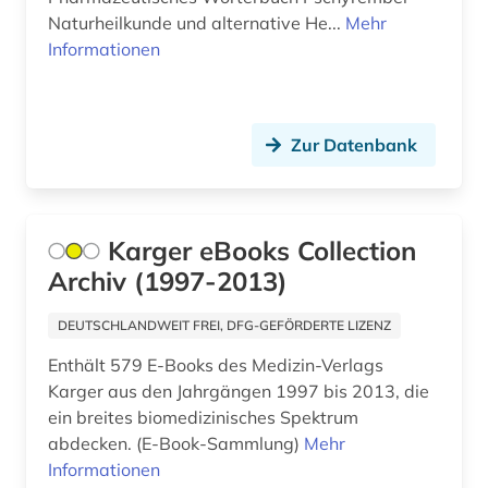
internet (1)
Naturheilkunde und alternative He...
Mehr
Informationen
intervention study (1)
interventionsstudie (1)
Zur Datenbank
japanisch (1)
kalender (2)
katastrophenschutz (1)
Karger eBooks Collection
Archiv (1997-2013)
kerntechnik (1)
klinische forschung (1)
DEUTSCHLANDWEIT FREI, DFG-GEFÖRDERTE LIZENZ
Enthält 579 E-Books des Medizin-Verlags
klinische medizin (3)
Karger aus den Jahrgängen 1997 bis 2013, die
klinische prüfung (1)
ein breites biomedizinisches Spektrum
abdecken. (E-Book-Sammlung)
Mehr
klinische studie (1)
Informationen