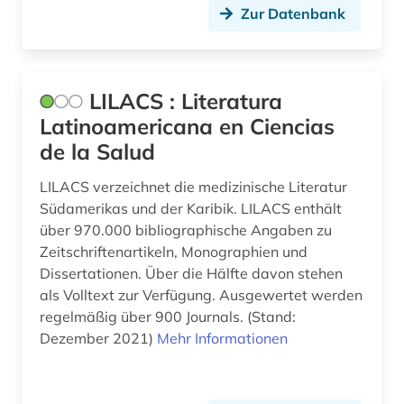
Zur Datenbank
umwelt (1)
umweltschutz (1)
LILACS : Literatura
umweltwissenschaften (7)
Latinoamericana en Ciencias
universität mainz (1)
de la Salud
usa (1)
LILACS verzeichnet die medizinische Literatur
Südamerikas und der Karibik. LILACS enthält
verfolgung (1)
über 970.000 bibliographische Angaben zu
verkehrsrecht (1)
Zeitschriftenartikeln, Monographien und
Dissertationen. Über die Hälfte davon stehen
verlagsdatenbank (2)
als Volltext zur Verfügung. Ausgewertet werden
regelmäßig über 900 Journals. (Stand:
vertragsrecht (1)
Dezember 2021)
Mehr Informationen
verzeichnis (1)
veterinärmedizin (2)