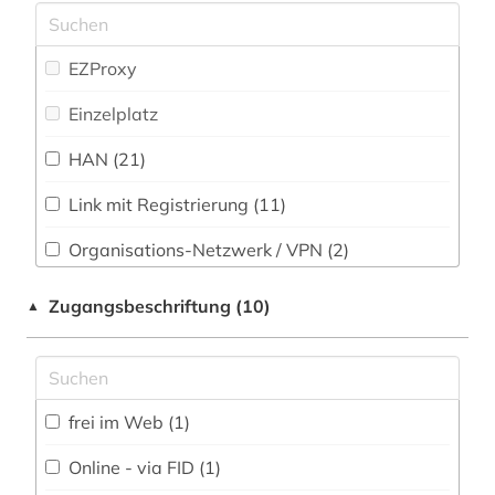
Philosophie (3)
beobachtungsstudie (1)
Physik (18)
EZProxy
berlin (2)
Politologie (6)
Einzelplatz
beschäftigungstherapie (1)
Psychologie (40)
HAN (21)
bevölkerungswissenschaft (1)
Rechtswissenschaft (9)
bibliografie (5)
Link mit Registrierung (11)
Romanistik (2)
bibliografin (1)
Organisations-Netzwerk / VPN (2)
Slavistik (1)
Shibboleth
bibliographie (2)
Zugangsbeschriftung (10)
▲
Soziologie (16)
bibliothek (1)
Zugriff vor Ort (9)
Sport (11)
bibliothekswesen (1)
Technik (16)
frei im Web (1)
bilddatenbank (2)
Theologie und Religionswissenschaften (2)
Online - via FID (1)
bildung (2)