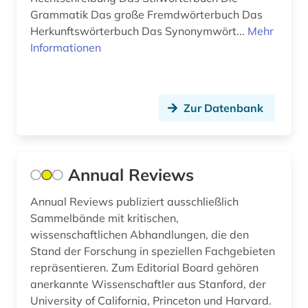
Grammatik Das große Fremdwörterbuch Das
examensfragen (6)
Herkunftswörterbuch Das Synonymwört...
Mehr
Informationen
fallsammlung (1)
fda (1)
Zur Datenbank
fid geschichtswissenschaft (1)
food and drug administration (1)
forschung (5)
Annual Reviews
forschungsmethode (1)
Annual Reviews publiziert ausschließlich
Sammelbände mit kritischen,
forschungstrends (1)
wissenschaftlichen Abhandlungen, die den
Stand der Forschung in speziellen Fachgebieten
frankreich (1)
repräsentieren. Zum Editorial Board gehören
gehör (1)
anerkannte Wissenschaftler aus Stanford, der
University of California, Princeton und Harvard.