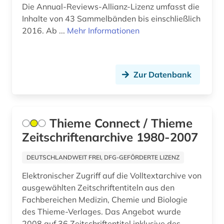
geisteswissenschaften (13)
Die Annual-Reviews-Allianz-Lizenz umfasst die
Inhalte von 43 Sammelbänden bis einschließlich
gen (1)
2016. Ab ...
Mehr Informationen
genetik (3)
genexpression (1)
Zur Datenbank
genom (1)
geografie (1)
Thieme Connect / Thieme
geographie (1)
Zeitschriftenarchive 1980-2007
geographische namen (1)
DEUTSCHLANDWEIT FREI, DFG-GEFÖRDERTE LIZENZ
geologie (1)
Elektronischer Zugriff auf die Volltextarchive von
geowissenschaften (4)
ausgewählten Zeitschriftentiteln aus den
Fachbereichen Medizin, Chemie und Biologie
geschichte (8)
des Thieme-Verlages. Das Angebot wurde
2008 auf 36 Zeitschriftentitel inklusive des