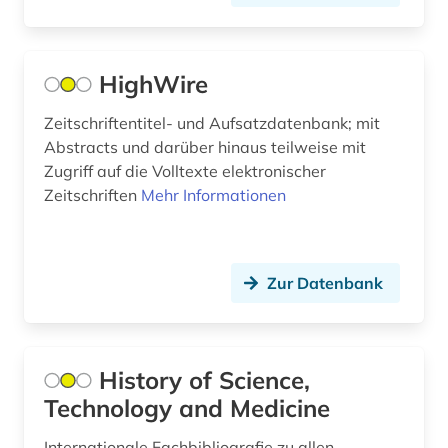
parasitologie (3)
patent (1)
HighWire
pathophysiologie (1)
Zeitschriftentitel- und Aufsatzdatenbank; mit
patienteninformation (1)
Abstracts und darüber hinaus teilweise mit
Zugriff auf die Volltexte elektronischer
pflege (7)
Zeitschriften
Mehr Informationen
pflegepraxis (2)
pflegewissenschaft (3)
Zur Datenbank
pharmakologie (5)
pharmazeutische industrie (1)
History of Science,
pharmazie (46)
Technology and Medicine
philosophie (2)
Internationale Fachbibliografie zu allen