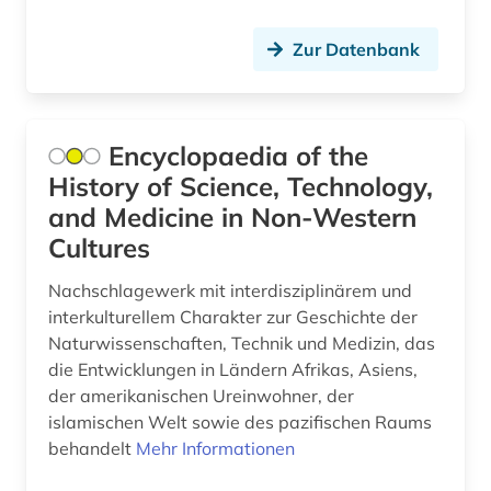
mineralogie (1)
Zur Datenbank
mittelalter (1)
molekularbiologie (3)
Encyclopaedia of the
molekularpathologie (1)
History of Science, Technology,
monographie (1)
and Medicine in Non-Western
Cultures
musikwissenschaft (1)
Nachschlagewerk mit interdisziplinärem und
nachlass (1)
interkulturellem Charakter zur Geschichte der
Naturwissenschaften, Technik und Medizin, das
nationalsozialismus (1)
die Entwicklungen in Ländern Afrikas, Asiens,
naturwissenchaften (1)
der amerikanischen Ureinwohner, der
islamischen Welt sowie des pazifischen Raums
naturwissenschaft (1)
behandelt
Mehr Informationen
naturwissenschaft und technik