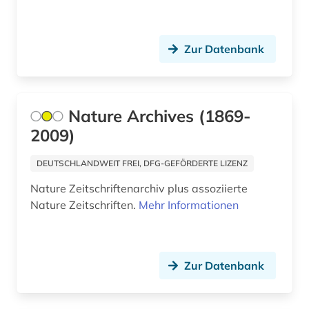
klinisches experimen (1)
klinisches experiment (1)
Zur Datenbank
klinisches nachschlagewerk (1)
kommentar (1)
Nature Archives (1869-
konfekt (1)
2009)
kongress (2)
DEUTSCHLANDWEIT FREI, DFG-GEFÖRDERTE LIZENZ
krankenhaus (2)
Nature Zeitschriftenarchiv plus assoziierte
Nature Zeitschriften.
Mehr Informationen
krankenhausmanagement (1)
krankenpflege (1)
krankheit (1)
Zur Datenbank
kriminologie (1)