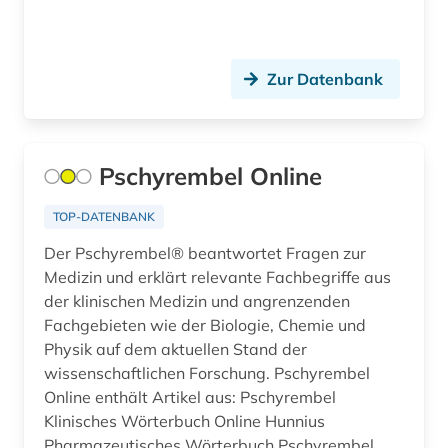
immunologie (1)
impact faktoren (1)
Zur Datenbank
infektiologie (1)
informatik (4)
Pschyrembel Online
information und dokumentation (1)
informationssystem (1)
TOP-DATENBANK
Der Pschyrembel® beantwortet Fragen zur
informationswissenschaft (1)
Medizin und erklärt relevante Fachbegriffe aus
informationswissenschaften (1)
der klinischen Medizin und angrenzenden
Fachgebieten wie der Biologie, Chemie und
ingenieurwissenschaften (3)
Physik auf dem aktuellen Stand der
wissenschaftlichen Forschung. Pschyrembel
innere medizin (1)
Online enthält Artikel aus: Pschyrembel
innovation (1)
Klinisches Wörterbuch Online Hunnius
Pharmazeutisches Wörterbuch Pschyrembel