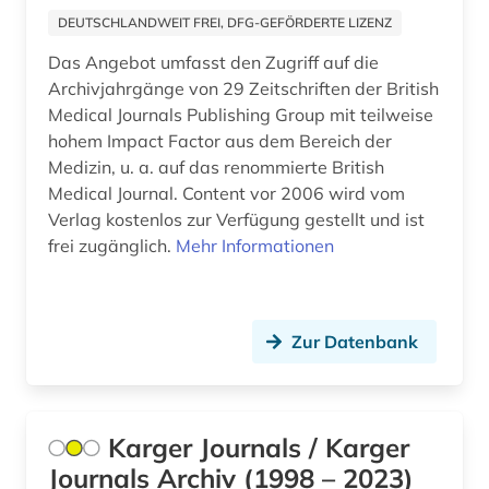
prozessrecht (1)
DEUTSCHLANDWEIT FREI, DFG-GEFÖRDERTE LIZENZ
Das Angebot umfasst den Zugriff auf die
prüfungsfrage (3)
Archivjahrgänge von 29 Zeitschriften der British
prüfungsfragen (5)
Medical Journals Publishing Group mit teilweise
hohem Impact Factor aus dem Bereich der
psychiatrie (6)
Medizin, u. a. auf das renommierte British
Medical Journal. Content vor 2006 wird vom
psychologie (21)
Verlag kostenlos zur Verfügung gestellt und ist
psychophysik (1)
frei zugänglich.
Mehr Informationen
psychosoziale gesundheit (1)
psychotherapie (2)
Zur Datenbank
pychiatrie (1)
pädagogik (7)
Karger Journals / Karger
quelle (1)
Journals Archiv (1998 – 2023)