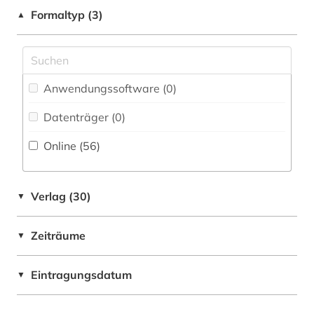
Großbritannien (2)
Formaltyp (3)
▲
charité - universitätsmedizin (1)
Japan (1)
chemie (44)
Kroatien (1)
chemikalie (1)
Anwendungssoftware (0
)
Niederlande (1)
china (3)
Datenträger (0
)
Niedersachsen (1)
chirurgie (4)
Online (56
)
Norwegen (1)
clinical research (1)
Russland, Sowjetunion (1)
clinical trial (1)
Verlag (30)
▼
Schweiz (3)
cochrane collaboration (1)
Zeiträume
▼
Suedamerika (1)
cytologie (3)
Suedasien (1)
Eintragungsdatum
▼
data mining (1)
USA (1)
datenverarbeitung (1)