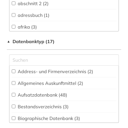
abschnitt 2 (2)
Bavarica (0)
adressbuch (1)
Biologie, Biotechnologie (69)
afrika (3)
Buch- und Bibliothekswesen,
Informationswissenschaft (1)
agrarwissenschaft (1)
Datenbanktyp (17)
▲
Byzantinistik (0)
agrarwissenschaften (2)
Chemie und Pharmazie (58)
allgemeine medizinische datenbank (1)
Address- und Firmenverzeichnis (2
)
Elektrotechnik, Elektronik, Nachrichtentechnik
alltag (2)
(4)
Allgemeines Auskunftmittel (2
)
alternative (1)
Energietechnik (7)
Aufsatzdatenbank (48
)
altertum (1)
Ethnologie (2)
Bestandsverzeichnis (3
)
altertumswissenschaft (1)
Geographie (2)
Biographische Datenbank (3
)
anatomie (6)
Geowissenschaften (6)