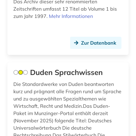
Das Archiv dieser sehr renommierten
Zeitschriften umfasst 12 Titel ab Volume 1 bis
eponym (1)
zum Jahr 1997.
Mehr Informationen
erbrecht (1)
erde (1)
Zur Datenbank
ergotherapie (2)
erziehung (3)
Duden Sprachwissen
ethik (2)
Die Standardwerke von Duden beantworten
europäische union (1)
kurz und prägnant alle Fragen rund um Sprache
evaluation (2)
und zu ausgewählten Spezialthemen wie
Wirtschaft, Recht und Medizin.Das Duden-
evidence-based medicine (1)
Paket im Munzinger-Portal enthält derzeit
(November 2025) folgende Titel: Deutsches
evidenz-basierte medizin (10)
Universalwörterbuch Die deutsche
Rechtschreibung Das Stilwörterbuch Die
evidenzbasierte medizin (1)