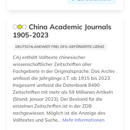
lernplattform (2)
lernprogramm (2)
China Academic Journals
lexikon (2)
1905-2023
linguistik (2)
DEUTSCHLANDWEIT FREI, DFG-GEFÖRDERTE LIZENZ
literatur (1)
CAJ enthält Volltexte chinesischer
wissenschaftlicher Zeitschriften aller
literaturwissenschaft (1)
Fachgebiete in der Originalsprache. Das Archiv
maschinenbau (2)
umfasst die Jahrgänge z.T. ab 1915 bis 2023.
Insgesamt umfasst die Datenbank 8490
maschinenwesen (1)
Zeitschriften mit mehr als 59 Millionen Artikeln
(Stand: Januar 2023). Der Bestand für die
mathematik (3)
einzelnen Zeitschriften ist in der ZDB
nachgewiesen. Möglich ist die Anzeige des
medienwissenschaft (1)
Volltextes und Suche...
Mehr Informationen
medizin (277)