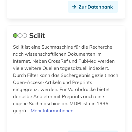
Zur Datenbank
technologie (1)
test (1)
theologie (1)
Scilit
therapie (2)
Scilit ist eine Suchmaschine für die Recherche
nach wissenschaftlichen Dokumenten im
thieme (1)
Internet. Neben CrossRef und PubMed werden
viele weitere Quellen tagesaktuell indexiert.
tierversuch (1)
Durch Filter kann das Suchergebnis gezielt nach
toxikologie (5)
Open-Access-Artikeln und Preprints
eingegrenzt werden. Für Vorabdrucke bietet
toxikologische bewertung (1)
derselbe Anbieter mit Preprints auch eine
eigene Suchmaschine an. MDPI ist ein 1996
u.s. national institutes of health (1)
gegrü...
Mehr Informationen
u.s. national library of medicine (1)
uganda (1)