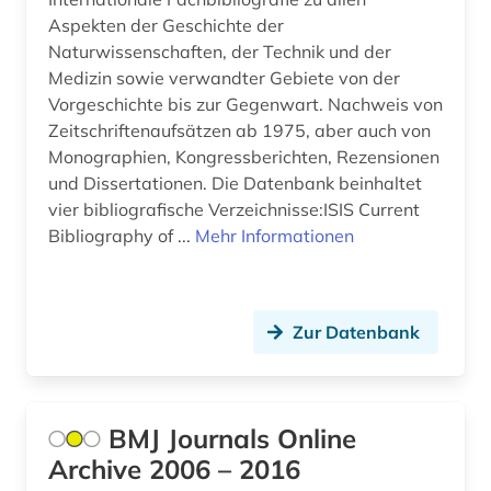
physik (9)
Aspekten der Geschichte der
Naturwissenschaften, der Technik und der
physiologie (1)
Medizin sowie verwandter Gebiete von der
Vorgeschichte bis zur Gegenwart. Nachweis von
physiotherapie (2)
Zeitschriftenaufsätzen ab 1975, aber auch von
plastische chirurgie (1)
Monographien, Kongressberichten, Rezensionen
und Dissertationen. Die Datenbank beinhaltet
politik (3)
vier bibliografische Verzeichnisse:ISIS Current
Bibliography of ...
Mehr Informationen
politische wissenschaft (2)
privatrecht (1)
produktionstechnologie (2)
Zur Datenbank
produktqualität (1)
produktsicherheit (1)
BMJ Journals Online
Archive 2006 – 2016
proteomik (1)