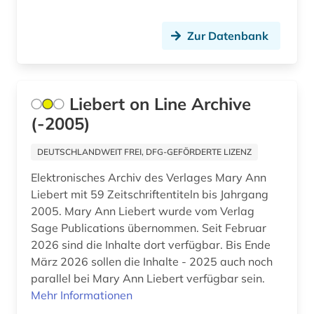
röntgen (1)
Zur Datenbank
schmerz (1)
seltene krankheit (1)
Liebert on Line Archive
sicherheitsdatenblatt (1)
(-2005)
sozialarbeit (1)
DEUTSCHLANDWEIT FREI, DFG-GEFÖRDERTE LIZENZ
sozialwissenschaften (19)
Elektronisches Archiv des Verlages Mary Ann
soziologie (6)
Liebert mit 59 Zeitschriftentiteln bis Jahrgang
2005. Mary Ann Liebert wurde vom Verlag
sport (1)
Sage Publications übernommen. Seit Februar
2026 sind die Inhalte dort verfügbar. Bis Ende
sportwissenschaft (2)
März 2026 sollen die Inhalte - 2025 auch noch
sprache (1)
parallel bei Mary Ann Liebert verfügbar sein.
Mehr Informationen
sprachwissenschaft (1)