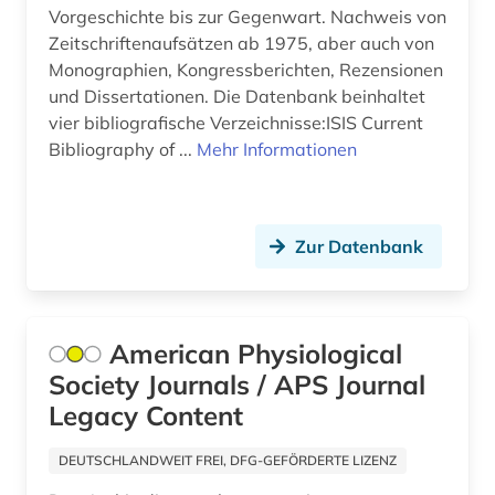
Vorgeschichte bis zur Gegenwart. Nachweis von
ebm (1)
Zeitschriftenaufsätzen ab 1975, aber auch von
Monographien, Kongressberichten, Rezensionen
ebook (1)
und Dissertationen. Die Datenbank beinhaltet
vier bibliografische Verzeichnisse:ISIS Current
edinburgh (1)
Bibliography of ...
Mehr Informationen
elektronische enzyklopädie (1)
elektronische medien (1)
Zur Datenbank
elektronische zeitschrift (9)
elektronisches buch (30)
American Physiological
emil von behring (1)
Society Journals / APS Journal
englisch (2)
Legacy Content
enzyklopädie (2)
DEUTSCHLANDWEIT FREI, DFG-GEFÖRDERTE LIZENZ
enzym (1)