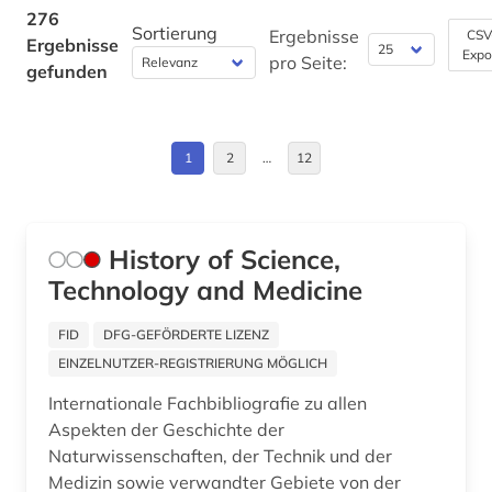
276
Sortierung
demographie (1)
Ergebnisse
CSV
Ergebnisse
Expo
pro Seite:
gefunden
dermatologie (1)
deutsch (2)
1
2
…
12
deutschland (3)
diagnose (3)
History of Science,
diagnostik (1)
Technology and Medicine
differentialdiagnose (1)
FID
DFG-GEFÖRDERTE LIZENZ
dissertation (1)
EINZELNUTZER-REGISTRIERUNG MÖGLICH
dissertationen (1)
Internationale Fachbibliografie zu allen
Aspekten der Geschichte der
e-book (2)
Naturwissenschaften, der Technik und der
Medizin sowie verwandter Gebiete von der
e-learning (2)