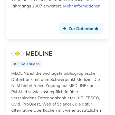
geschichtswissenschaft (1)
Jahrgangs 2007 erweitert.
Mehr Informationen
gesetze (1)
gesteinskunde (1)
Zur Datenbank
gesundheit (5)
gesundheitsberufe (2)
MEDLINE
gesundheitsfürsorge (1)
gesundheitswesen (11)
TOP-DATENBANK
MEDLINE ist die wichtigste bibliographische
gesundheitswissenschaft (1)
Datenbank mit dem Schwerpunkt Medizin. Die
gesundheitswissenschaften (3)
NLM bietet freien Zugang auf MEDLINE über
PubMed sowie kostenpflichtig über
gesundheitsökonomie (2)
verschiedene Datenbankanbieter (z.B. EBSCO,
Ovid, ProQuest, Web of Science), die dafür
griechenland (1)
alternative Oberflächen mit vielen zusätzlichen