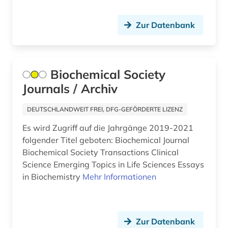
&lt;unterrichtsfach&gt; (1)
naturwissenschaften (31)
Zur Datenbank
neurochirurgie (1)
neurologie (2)
Biochemical Society
Journals / Archiv
neurowissenschaften (3)
nlm (1)
DEUTSCHLANDWEIT FREI, DFG-GEFÖRDERTE LIZENZ
Es wird Zugriff auf die Jahrgänge 2019-2021
norwegen (1)
folgender Titel geboten: Biochemical Journal
open access (2)
Biochemical Society Transactions Clinical
Science Emerging Topics in Life Sciences Essays
operation (1)
in Biochemistry
Mehr Informationen
organismen (1)
orthopädie (1)
Zur Datenbank