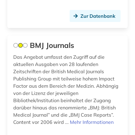
medizinische ausbildung (1)
Zur Datenbank
medizinische einrichtung (1)
medizinische hochschule hannover (1)
BMJ Journals
medizinische staatsprüfung (5)
Das Angebot umfasst den Zugriff auf die
medizinisches gerät (1)
aktuellen Ausgaben von 28 laufenden
medizintechnik (1)
Zeitschriften der British Medical Journals
Publishing Group mit teilweise hohem Impact
menschen (1)
Factor aus dem Bereich der Medizin. Abhängig
von der Lizenz der jeweiligen
methode (1)
Bibliothek/Institution beinhaltet der Zugang
mikrobiologie (5)
darüber hinaus das renommierte „BMJ: British
Medical Journal” und die „BMJ Case Reports”.
mikroskopie (1)
Content vor 2006 wird ...
Mehr Informationen
militärwesen (1)