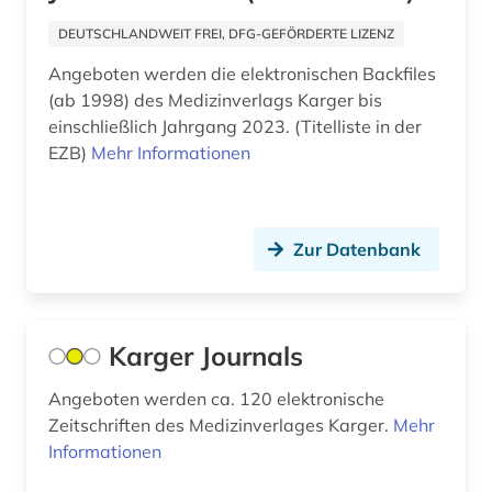
randomised controlled trial (1)
DEUTSCHLANDWEIT FREI, DFG-GEFÖRDERTE LIZENZ
randomisierte klinische studie (1)
Angeboten werden die elektronischen Backfiles
(ab 1998) des Medizinverlags Karger bis
ranking (1)
einschließlich Jahrgang 2023. (Titelliste in der
EZB)
Mehr Informationen
raumfahrtmedizin (1)
rct (1)
recherchetool (1)
Zur Datenbank
recht (12)
rechtswissenschaften (2)
Karger Journals
richtlinie (5)
Angeboten werden ca. 120 elektronische
Zeitschriften des Medizinverlages Karger.
Mehr
romanistik (1)
Informationen
russland (1)