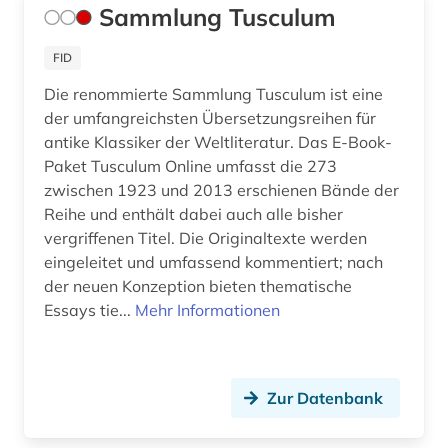
Sammlung Tusculum
jiddistik (2)
FID
judaistik (5)
Die renommierte Sammlung Tusculum ist eine
der umfangreichsten Übersetzungsreihen für
juden (6)
antike Klassiker der Weltliteratur. Das E-Book-
judentum (3)
Paket Tusculum Online umfasst die 273
zwischen 1923 und 2013 erschienen Bände der
judenverfolgung (1)
Reihe und enthält dabei auch alle bisher
vergriffenen Titel. Die Originaltexte werden
jugend (2)
eingeleitet und umfassend kommentiert; nach
der neuen Konzeption bieten thematische
jugendbuch (1)
Essays tie...
Mehr Informationen
jugendliteratur (3)
kafka (1)
Zur Datenbank
kanada (4)