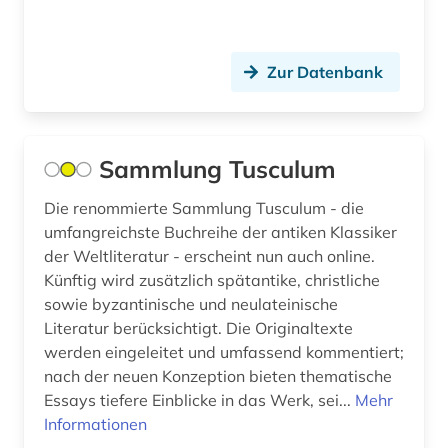
datensammlung (2)
Montenegro (2)
Zur Datenbank
denkmal (1)
Niederlande (8)
design (2)
Niedersachsen (1)
deutsch (55)
Nordamerika (1)
Sammlung Tusculum
deutsche sagen (1)
Nordrhein-Westfalen (1)
Die renommierte Sammlung Tusculum - die
umfangreichste Buchreihe der antiken Klassiker
deutsches sprachgebiet (9)
Norwegen (1)
der Weltliteratur - erscheint nun auch online.
Künftig wird zusätzlich spätantike, christliche
deutschland (10)
Oesterreich (5)
sowie byzantinische und neulateinische
deutschland ddr (1)
Ostasien (2)
Literatur berücksichtigt. Die Originaltexte
werden eingeleitet und umfassend kommentiert;
digitalisat (1)
Osteuropa (4)
nach der neuen Konzeption bieten thematische
Essays tiefere Einblicke in das Werk, sei...
Mehr
dobroljubov (1)
Ostmitteleuropa (1)
Informationen
dostojevskij (1)