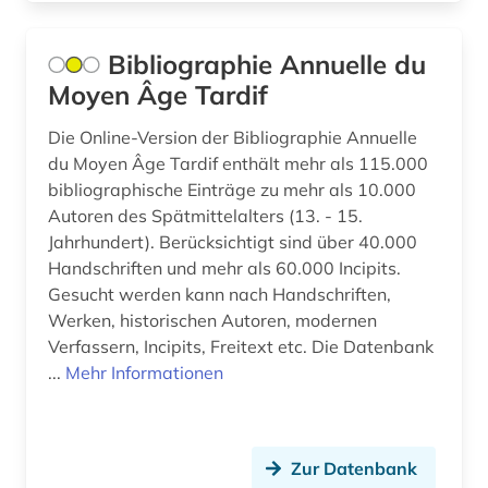
krylov (1)
kultur (11)
Bibliographie Annuelle du
Moyen Âge Tardif
kulturwissenschaften (8)
Die Online-Version der Bibliographie Annuelle
kunst (14)
du Moyen Âge Tardif enthält mehr als 115.000
kunstgeschichte (1)
bibliographische Einträge zu mehr als 10.000
Autoren des Spätmittelalters (13. - 15.
kunststoffe (1)
Jahrhundert). Berücksichtigt sind über 40.000
Handschriften und mehr als 60.000 Incipits.
kurden (1)
Gesucht werden kann nach Handschriften,
Werken, historischen Autoren, modernen
kurdisch (1)
Verfassern, Incipits, Freitext etc. Die Datenbank
kurdistan (1)
...
Mehr Informationen
kuriosität (1)
körperschaft (1)
Zur Datenbank