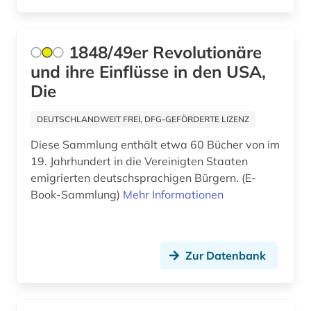
isländisch (1)
1848/49er Revolutionäre
israel (1)
und ihre Einflüsse in den USA,
italianistik (4)
Die
italien (1)
DEUTSCHLANDWEIT FREI, DFG-GEFÖRDERTE LIZENZ
italienisch (12)
Diese Sammlung enthält etwa 60 Bücher von im
19. Jahrhundert in die Vereinigten Staaten
italienische literatur (1)
emigrierten deutschsprachigen Bürgern. (E-
Book-Sammlung)
Mehr Informationen
jacob (2)
japan (1)
japanisch (2)
Zur Datenbank
japanologie (3)
jiddisch (2)