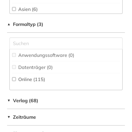
bibliografie 1945-1990 (1)
Asien (6)
bibliographie (16)
Australien, Ozeanien (3)
Formaltyp (3)
▲
bibliographie 1470-1960 (1)
Baltikum (1)
bibliographie bis 1900 (1)
Bayern (1)
Anwendungssoftware (0
)
bibliothek (1)
Belarus (2)
Datenträger (0
)
bildung (1)
Berlin (1)
Online (115
)
bildungsforschung (1)
Bosnien-Herzegowina (1)
biografie (16)
Brandenburg (1)
Verlag (68)
▼
biographie (24)
Bulgarien (3)
biopolymere (1)
Zeiträume
▼
China (3)
blok (1)
Daenemark (2)