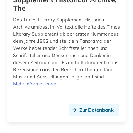
The
holocaust (1)
Das Times Literary Supplement Historical
humanismus (1)
Archive umfasst im Volltext alle Hefte des Times
iberoromanistik (4)
Literary Supplement ab der ersten Nummer aus
dem Jahre 1902 und stellt ein Panorama der
incipit (1)
Werke bedeutender Schriftstellerinnen und
Schriftsteller und Denkerinnen und Denker in
indien (2)
diesem Zeitraum dar. Es enthält darüber hinaus
Rezensionen aus den Bereichen Theater, Kino,
indische sprachen (1)
Musik und Ausstellungen. Insgesamt sind ...
indologie (1)
Mehr Informationen
indolologie (1)
informatik (1)
Zur Datenbank
informationswissenschaft (1)
informationswissenschaften (1)