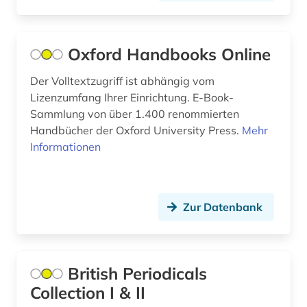
künste (2)
landesbibliothek und murhardsche bibliothek
der stadt kassel (1)
Oxford Handbooks Online
landeskunde (3)
Der Volltextzugriff ist abhängig vom
Lizenzumfang Ihrer Einrichtung. E-Book-
latein (21)
Sammlung von über 1.400 renommierten
Handbücher der Oxford University Press.
Mehr
lateinamerika (5)
Informationen
leontev (1)
lermontov (1)
Zur Datenbank
lexikon (3)
linguistik (1)
British Periodicals
literarische gestalt (1)
Collection I & II
literarische zeitschrift (3)