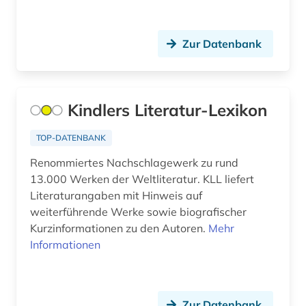
Palaestina (1)
drama (1)
Polen (1)
Zur Datenbank
druck (2)
Portugal (1)
drucklegung (1)
Roemisches Reich (5)
Kindlers Literatur-Lexikon
druckwerk (1)
Rumänien (1)
dänemark (3)
TOP-DATENBANK
Russland, Sowjetunion (10)
Renommiertes Nachschlagewerk zu rund
edition (1)
Schweden (2)
13.000 Werken der Weltliteratur. KLL liefert
elektronische bibliothek (3)
Literaturangaben mit Hinweis auf
Schweiz (3)
weiterführende Werke sowie biografischer
elektronische zeitschrift (4)
Serbien (2)
Kurzinformationen zu den Autoren.
Mehr
Informationen
elektronisches buch (25)
Skandinavien (3)
empfindsamkeit (2)
Slowakei (1)
Zur Datenbank