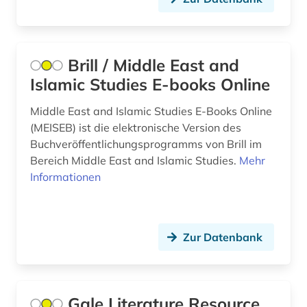
eneasroman (2)
Slowenien (1)
england (6)
Spanien (3)
englisch (22)
Suedamerika (2)
Brill / Middle East and
Islamic Studies E-books Online
englisches sprachgebiet (5)
Suedasien (1)
Middle East and Islamic Studies E-Books Online
enzyklopädie (7)
Suedosteuropa (1)
(MEISEB) ist die elektronische Version des
epik (1)
Buchveröffentlichungsprogramms von Brill im
Tschechische Republik (3)
Bereich Middle East and Islamic Studies.
Mehr
erstlingswerk (2)
Tuerkei (1)
Informationen
erzählung (1)
USA (15)
ethnographie (1)
Ukraine (3)
Zur Datenbank
europa (3)
Ungarn (2)
expressionismus (1)
Gale Literature Resource