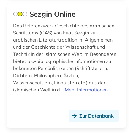
kanjur (2)
Sezgin Online
kanon (1)
kapnist (1)
Das Referenzwerk Geschichte des arabischen
Schrifttums (GAS) von Fuat Sezgin zur
karibik (1)
arabischen Literaturtradition im Allgemeinen
und der Geschichte der Wissenschaft und
kassel (1)
Technik in der islamischen Welt im Besonderen
bietet bio-bibliographische Informationen zu
kaste (1)
bekannten Persönlichkeiten (Schriftstellern,
katalog (4)
Dichtern, Philosophen, Ärzten,
Wissenschaftlern, Linguisten etc.) aus der
kinder (1)
islamischen Welt in d...
Mehr Informationen
kinder- und hausmärchen (1)
kinderbuch (2)
Zur Datenbank
kinderliteratur (3)