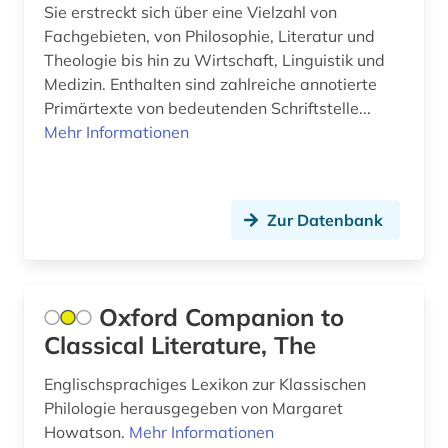
Sie erstreckt sich über eine Vielzahl von
bulgarien (1)
Fachgebieten, von Philosophie, Literatur und
Italien (9)
Theologie bis hin zu Wirtschaft, Linguistik und
bulgarisch (1)
Japan (3)
Medizin. Enthalten sind zahlreiche annotierte
Primärtexte von bedeutenden Schriftstelle...
bulgaristik (2)
Jugoslawien (1)
Mehr Informationen
cae systeme (1)
Kanada (4)
chemie (3)
Kroatien (2)
Zur Datenbank
china (2)
Lettland (1)
chinesisch (2)
Litauen (1)
Oxford Companion to
christopher marlowe (1)
Luxemburg (1)
Classical Literature, The
dante (1)
Makedonien (1)
Englischsprachiges Lexikon zur Klassischen
darstellende kunst (2)
Mittelamerika (2)
Philologie herausgegeben von Margaret
Howatson.
Mehr Informationen
das wunderbare (1)
Moldawien (1)