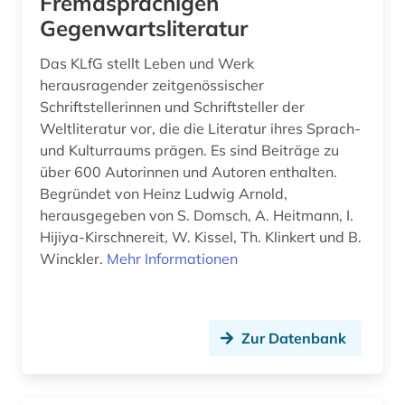
Fremdsprachigen
geschichte 1400-1700 (1)
Gegenwartsliteratur
geschichte 1400-2015 (1)
Das KLfG stellt Leben und Werk
herausragender zeitgenössischer
geschichte 1500 - 1700 (1)
Schriftstellerinnen und Schriftsteller der
geschichte 1500-1700 (1)
Weltliteratur vor, die die Literatur ihres Sprach-
und Kulturraums prägen. Es sind Beiträge zu
geschichte 1500-1900 (2)
über 600 Autorinnen und Autoren enthalten.
Begründet von Heinz Ludwig Arnold,
geschichte 1500-1918 (1)
herausgegeben von S. Domsch, A. Heitmann, I.
Hijiya-Kirschnereit, W. Kissel, Th. Klinkert und B.
geschichte 1500-2014 (1)
Winckler.
Mehr Informationen
geschichte 1552-1802 (1)
geschichte 1600-1700 (2)
Zur Datenbank
geschichte 1641-1700 (1)
geschichte 1700 ff. (1)