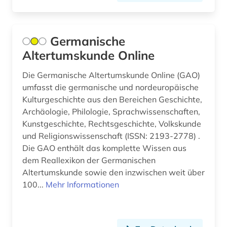
geschichte 1793-1830 (1)
geschichte 1800- (1)
Germanische
Altertumskunde Online
geschichte 1800-1900 (1)
geschichte 1800-1920 (1)
Die Germanische Altertumskunde Online (GAO)
umfasst die germanische und nordeuropäische
geschichte 1800-1930 (1)
Kulturgeschichte aus den Bereichen Geschichte,
Archäologie, Philologie, Sprachwissenschaften,
geschichte 1801-1878 (1)
Kunstgeschichte, Rechtsgeschichte, Volkskunde
und Religionswissenschaft (ISSN: 2193-2778) .
geschichte 1813-1837 (1)
Die GAO enthält das komplette Wissen aus
geschichte 1820-1870 (1)
dem Reallexikon der Germanischen
Altertumskunde sowie den inzwischen weit über
geschichte 1827-1923 (1)
100...
Mehr Informationen
geschichte 1870-1920 (1)
geschichte 1900- (1)