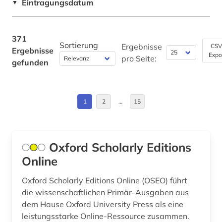
Eintragungsdatum
▼
boratynskij (1)
Deutschland (43)
brandenburg (1)
Deutschland (DDR) (3)
371
Sortierung
Ergebnisse
CSV
Ergebnisse
brief (1)
Expo
Estland (1)
pro Seite:
gefunden
briefe (1)
Europa (3)
briefsammlung (1)
Frankreich (14)
1
2
…
15
brontë (1)
GUS (1)
buch (4)
Griechenland (Altertum) (3)
Oxford Scholarly Editions
buchdruck (2)
Online
Großbritannien (24)
buchwesen (1)
Irland (5)
Oxford Scholarly Editions Online (OSEO) führt
die wissenschaftlichen Primär-Ausgaben aus
buchwissenschaft (1)
Island (2)
dem Hause Oxford University Press als eine
leistungsstarke Online-Ressource zusammen.
buddhismus (2)
Israel (5)