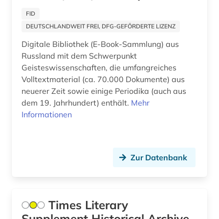
gutzkow, karl | schriftsteller; dramaturg;
FID
dramatiker; publizist; journalist; philologe;
DEUTSCHLANDWEIT FREI, DFG-GEFÖRDERTE LIZENZ
dramaturg; erzähler; schriftsteller; lyriker (1)
Digitale Bibliothek (E-Book-Sammlung) aus
handbuch (2)
Russland mit dem Schwerpunkt
Geisteswissenschaften, die umfangreiches
handelsnamen (1)
Volltextmaterial (ca. 70.000 Dokumente) aus
neuerer Zeit sowie einige Periodika (auch aus
handschrift (4)
dem 19. Jahrhundert) enthält.
Mehr
hebräisch (2)
Informationen
hessisches staatsarchiv marburg (1)
hexerei (1)
Zur Datenbank
hispanics (1)
hispanistik (5)
Times Literary
historische sprachwissenschaft (1)
Supplement Historical Archive,