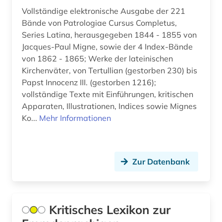
geographie (1)
Vollständige elektronische Ausgabe der 221
Bände von Patrologiae Cursus Completus,
gercen (1)
Series Latina, herausgegeben 1844 - 1855 von
Jacques-Paul Migne, sowie der 4 Index-Bände
germanen (1)
von 1862 - 1865; Werke der lateinischen
germanische altertumskunde (1)
Kirchenväter, von Tertullian (gestorben 230) bis
Papst Innocenz III. (gestorben 1216);
germanistik (1)
vollständige Texte mit Einführungen, kritischen
Apparaten, Illustrationen, Indices sowie Mignes
gesamtausgabe (1)
Ko...
Mehr Informationen
geschichte (68)
geschichte &lt;1731-1869&gt; (1)
Zur Datenbank
geschichte 1000-1800 (1)
geschichte 1000-1917 (1)
Kritisches Lexikon zur
geschichte 1250-1500 (1)