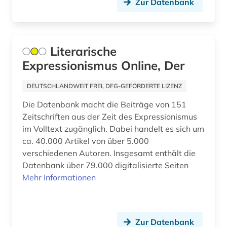
Zur Datenbank
geschichte 1900-2000 (1)
geschichte 1945- (4)
Literarische
geschichte 600-1999 (1)
Expressionismus Online, Der
geschichte 800-1150 (1)
DEUTSCHLANDWEIT FREI, DFG-GEFÖRDERTE LIZENZ
geschichte 800-1500 (1)
Die Datenbank macht die Beiträge von 151
Zeitschriften aus der Zeit des Expressionismus
geschichte 800-1900 (6)
im Volltext zugänglich. Dabei handelt es sich um
geschichte <1100-1900> (1)
ca. 40.000 Artikel von über 5.000
verschiedenen Autoren. Insgesamt enthält die
geschichte <1475-1700> (2)
Datenbank über 79.000 digitalisierte Seiten
Mehr Informationen
geschichte <1701-1800> (1)
geschichte anfänge-2000 (1)
geschichte anfänge-2004 (1)
Zur Datenbank