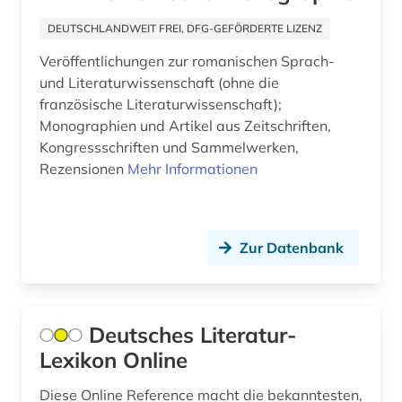
fid slawistik (5)
DEUTSCHLANDWEIT FREI, DFG-GEFÖRDERTE LIZENZ
film (4)
Veröffentlichungen zur romanischen Sprach-
filmwissenschaft (1)
und Literaturwissenschaft (ohne die
französische Literaturwissenschaft);
forschungsprojekt (1)
Monographien und Artikel aus Zeitschriften,
Kongressschriften und Sammelwerken,
forum (1)
Rezensionen
Mehr Informationen
foto (1)
fotografie (3)
Zur Datenbank
frankreich (6)
französisch (19)
Deutsches Literatur-
frau (2)
Lexikon Online
frauen (1)
Diese Online Reference macht die bekanntesten,