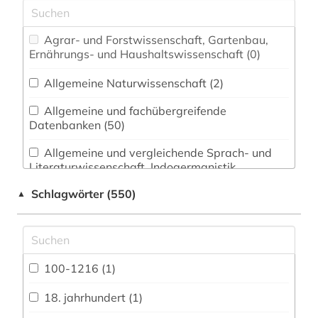
Agrar- und Forstwissenschaft, Gartenbau,
Ernährungs- und Haushaltswissenschaft (0)
Allgemeine Naturwissenschaft (2)
Allgemeine und fachübergreifende
Datenbanken (50)
Allgemeine und vergleichende Sprach- und
Literaturwissenschaft. Indogermanistik.
Außereuropäische Sprachen und Literaturen
Schlagwörter (550)
▲
(117)
Anglistik. Amerikanistik (100)
Archäologie (5)
100-1216 (1)
Architektur, Bauingenieur- und
Vermessungswesen (4)
18. jahrhundert (1)