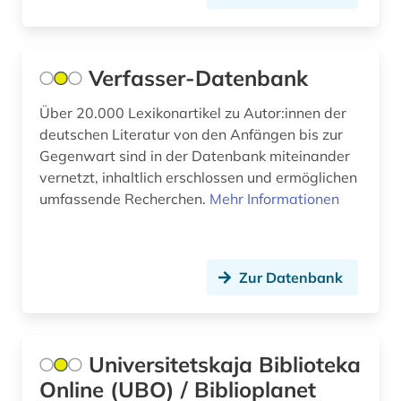
geschichte anfänge-300 (1)
geschlechterforschung (2)
Verfasser-Datenbank
gesellschaft (3)
Über 20.000 Lexikonartikel zu Autor:innen der
deutschen Literatur von den Anfängen bis zur
gogol (1)
Gegenwart sind in der Datenbank miteinander
goncarov (1)
vernetzt, inhaltlich erschlossen und ermöglichen
umfassende Recherchen.
Mehr Informationen
grammatik (2)
griechisch (12)
Zur Datenbank
grimm (4)
grossbritannien (2)
großbritannien (15)
Universitetskaja Biblioteka
Online (UBO) / Biblioplanet
gumilev (1)