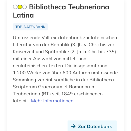
Bibliotheca Teubneriana
geschichte 1700-1900 (1)
Latina
geschichte 1700-1980 (1)
TOP-DATENBANK
geschichte 1720-1785 (1)
Umfassende Volltextdatenbank zur lateinischen
geschichte 1730-1790 (1)
Literatur von der Republik (3. Jh. v. Chr.) bis zur
Kaiserzeit und Spätantike (2. Jh. n. Chr. bis 735)
geschichte 1749-1924 (3)
mit einer Auswahl von mittel- und
neulateinischen Texten. Die insgesamt rund
geschichte 1750-1850 (1)
1.200 Werke von über 600 Autoren umfassende
geschichte 1770-1785 (1)
Sammlung vereint sämtliche in der Bibliotheca
Scriptorum Graecorum et Romanorum
geschichte 1782-1903 (1)
Teubneriana (BT) seit 1849 erschienenen
lateini...
Mehr Informationen
geschichte 1786-1805 (1)
geschichte 1789-1870 (1)
geschichte 1789-1960 (2)
Zur Datenbank