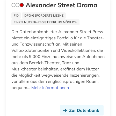
Alexander Street Drama
inhalt (1)
FID
DFG-GEFÖRDERTE LIZENZ
inkunabel (2)
EINZELNUTZER-REGISTRIERUNG MÖGLICH
interdisziplinäre forschung (1)
Der Datenbankanbieter Alexander Street Press
bietet ein einzigartiges Portfolio für die Theater-
internetquelle (1)
und Tanzwissenschaft an. Mit seinen
Volltextdatenbanken und Videokollektionen, die
iran (2)
mehr als 9.000 Einzelnachweise von Aufnahmen
iranistik (1)
aus dem Bereich Theater, Tanz und
Musiktheater beinhalten, eröffnet dem Nutzer
irisch (2)
die Möglichkeit wegweisende Inszenierungen,
vor allem aus dem englischsprachigen Raum,
irland (5)
bequem...
Mehr Informationen
islam (1)
islamische staaten (1)
Zur Datenbank
island (1)