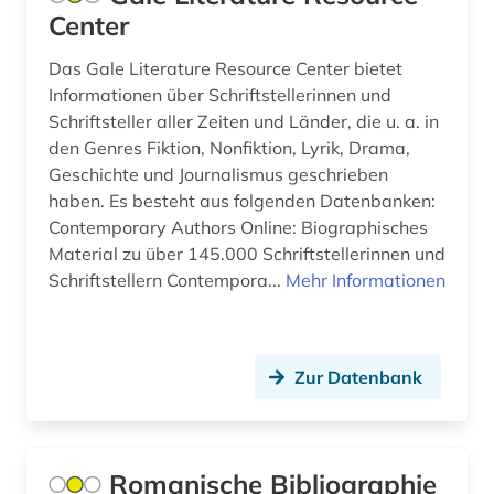
fachdidaktik (1)
Center
faksimile (1)
Das Gale Literature Resource Center bietet
Informationen über Schriftstellerinnen und
fernsehen (1)
Schriftsteller aller Zeiten und Länder, die u. a. in
feuilleton (1)
den Genres Fiktion, Nonfiktion, Lyrik, Drama,
Geschichte und Journalismus geschrieben
fid (1)
haben. Es besteht aus folgenden Datenbanken:
Contemporary Authors Online: Biographisches
fid altertumswissenschaften - propylaeum (1)
Material zu über 145.000 Schriftstellerinnen und
fid asien (2)
Schriftstellern Contempora...
Mehr Informationen
fid darstellende kunst (1)
fid lateinamerika (1)
Zur Datenbank
fid nordeuropa (1)
fid ost-, ostmittel- und südosteuropa (1)
Romanische Bibliographie