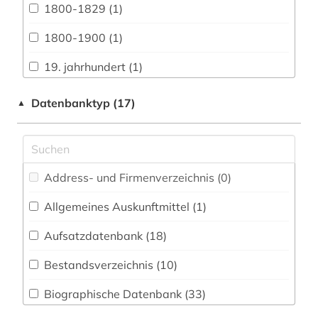
Asienkunde (9)
1800-1829 (1)
Bavarica (1)
1800-1900 (1)
Biologie, Biotechnologie (1)
19. jahrhundert (1)
Buch- und Bibliothekswesen,
aberglaube (1)
Datenbanktyp (17)
▲
Informationswissenschaft (13)
afrika (1)
Byzantinistik (2)
afro-amerikanische literatur (1)
Chemie und Pharmazie (1)
Address- und Firmenverzeichnis (0
)
afroamerikaner (1)
Elektrotechnik, Elektronik, Nachrichtentechnik
(0)
Allgemeines Auskunftmittel (1
)
agrarwissenschaften (1)
Energietechnik (0)
Aufsatzdatenbank (18
)
akdademie der künste (1)
Ethnologie (8)
Bestandsverzeichnis (10
)
alf laila wa-laila (1)
Geographie (2)
Biographische Datenbank (33
)
alighieri (1)