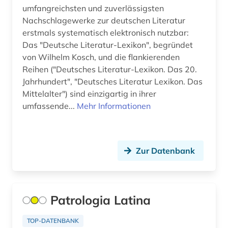
frauenbewegung (1)
umfangreichsten und zuverlässigsten
Nachschlagewerke zur deutschen Literatur
frauenbild (1)
erstmals systematisch elektronisch nutzbar:
Das "Deutsche Literatur-Lexikon", begründet
frauenforschung (2)
von Wilhelm Kosch, und die flankierenden
frauengeschichte (1)
Reihen ("Deutsches Literatur-Lexikon. Das 20.
Jahrhundert", "Deutsches Literatur Lexikon. Das
frauenliteratur (1)
Mittelalter") sind einzigartig in ihrer
umfassende...
Mehr Informationen
galicisch-portugiesisch (1)
galloromanistik (8)
Zur Datenbank
geistesleben (4)
geisteswissenschaften (1)
genealogie (1)
Patrologia Latina
geografie (2)
TOP-DATENBANK