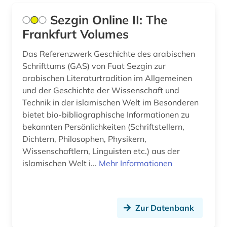
klassik (2)
Sezgin Online II: The
klassische studien (2)
Frankfurt Volumes
kommentar (1)
Das Referenzwerk Geschichte des arabischen
konkordanz (2)
Schrifttums (GAS) von Fuat Sezgin zur
arabischen Literaturtradition im Allgemeinen
kontrollrat (1)
und der Geschichte der Wissenschaft und
Technik in der islamischen Welt im Besonderen
korolenko (1)
bietet bio-bibliographische Informationen zu
bekannten Persönlichkeiten (Schriftstellern,
korpus (3)
Dichtern, Philosophen, Physikern,
kriminologie (1)
Wissenschaftlern, Linguisten etc.) aus der
islamischen Welt i...
Mehr Informationen
kritik (2)
kritische ausgabe (2)
Zur Datenbank
kroatien (1)