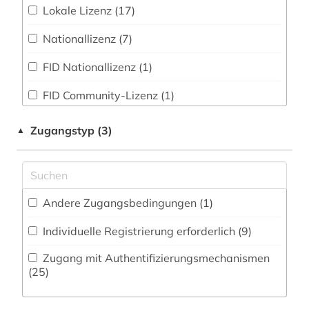
Kunstgeschichte (13)
Lokale Lizenz (17)
anthropologie (3)
Zeitungs-, Zeitschriftenbibliographie (3
)
Maschinenbau (0)
Nationallizenz (7)
antike (6)
Mathematik (0)
FID Nationallizenz (1)
arabien (1)
Medien- und Kommunikationswissenschaften,
FID Community-Lizenz (1)
arabisch (8)
Kommunikationsdesign (13)
arabische literatur (2)
Medizin (0)
Zugangstyp (3)
▲
arabistik (1)
Militärwissenschaft (1)
architektur (4)
Musikwissenschaft (11)
Andere Zugangsbedingungen (1)
archiv (2)
Natur- und Umweltschutz (0)
Individuelle Registrierung erforderlich (9)
archäologie (3)
Orientalistik (6)
Zugang mit Authentifizierungsmechanismen
artikel (1)
Osteuropa-Studien (21)
(25)
asiaten (1)
Pädagogik (4)