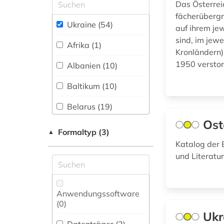
Physik (0)
frei verfügbar (33)
Das Österrei
kernkraftwerk (2)
fächerübergr
Politologie (16)
Nationallizenz-Login
Ukraine (54)
kinderliteratur (1)
auf ihrem je
für registrierte
sind, im jew
Einzelpersonen (10)
Psychologie (0)
Afrika (1)
kirchenbuch (1)
Kronländern)
Rechtswissenschaft
1950 verstor
Albanien (10)
kirchliche
(0)
eheschließung (1)
Baltikum (10)
Romanistik (0)
kollektivierung (1)
Belarus (19)
Slavistik (24)
komitet
Ost
gosudarstvennoj
Bosnien-
Formaltyp (3)
▲
Soziologie (5)
bezopasnosti (1)
Herzegowina (10)
Katalog der 
Sport (0)
und Literatu
kommunikation (1)
Bulgarien (11)
Technik (0)
Byzantinisches
kriegszerstörung (1)
Reich (1)
Anwendungssoftware
Theologie und
kronländer (1)
(0
)
Religionswissenschaften
Deutschland (4)
Ukr
(2)
kultur (3)