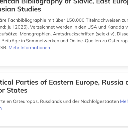
rican Bibliography of Slavic, East Eur
sian Studies
inäre Fachbibliographie mit über 150.000 Titelnachweisen zur
tand: Juli 2025). Verzeichnet werden in den USA und Kanada v
naufsätze, Monographien, Amtsdruckschriften (selektiv), Disse
 Beiträge in Sammelwerken und Online-Quellen zu Osteurop
SSR.
Mehr Informationen
itical Parties of Eastern Europe, Russia
r States
arteien Osteuropas, Russlands und der Nachfolgestaaten
Me
n