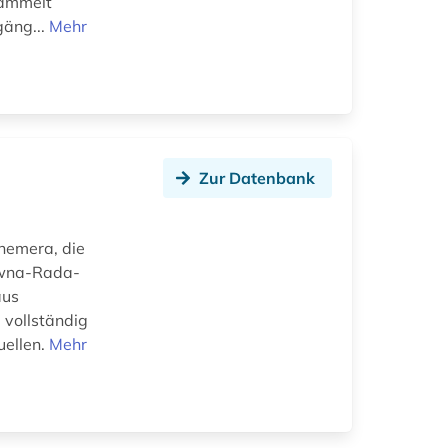
sammelt
gäng...
Mehr
Zur Datenbank
hemera, die
owna-Rada-
aus
 vollständig
uellen.
Mehr