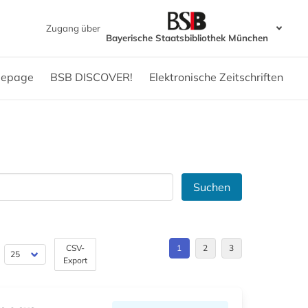
Zugang über
Bayerische Staatsbibliothek München
epage
BSB DISCOVER!
Elektronische Zeitschriften
Suchen
CSV-
1
2
3
Export