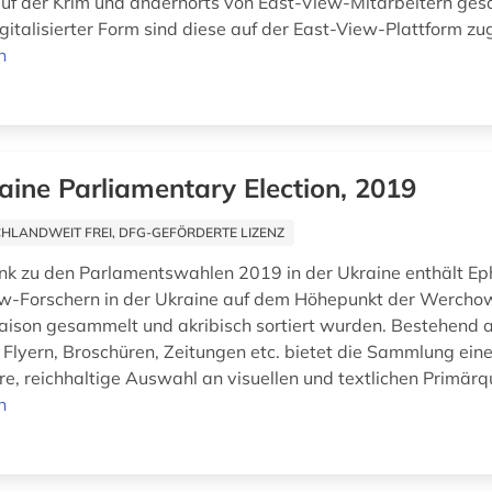
auf der Krim und andernorts von East-View-Mitarbeitern ge
gitalisierter Form sind diese auf der East-View-Plattform zu
n
aine Parliamentary Election, 2019
HLANDWEIT FREI, DFG-GEFÖRDERTE LIZENZ
k zu den Parlamentswahlen 2019 in der Ukraine enthält Ep
ew-Forschern in der Ukraine auf dem Höhepunkt der Werch
son gesammelt und akribisch sortiert wurden. Bestehend 
 Flyern, Broschüren, Zeitungen etc. bietet die Sammlung eine
e, reichhaltige Auswahl an visuellen und textlichen Primärq
n