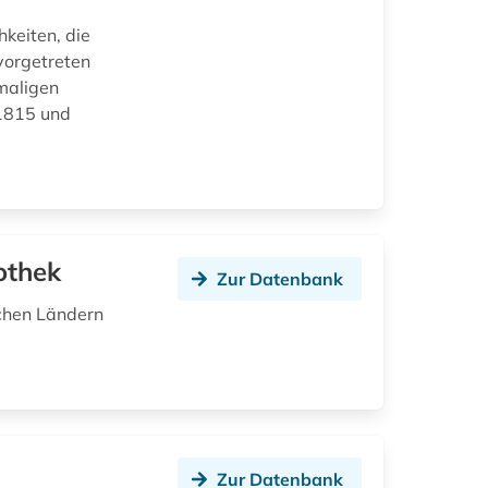
keiten, die
vorgetreten
emaligen
 1815 und
othek
Zur Datenbank
schen Ländern
Zur Datenbank