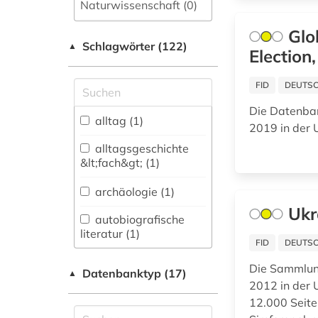
Naturwissenschaft (0)
Allgemeine und
Glo
Schlagwörter (122)
fachübergreifende
▲
Election
Datenbanken (19)
FID
DEUTSC
Allgemeine und
vergleichende Sprach-
Die Datenban
und
alltag (1)
2019 in der 
Literaturwissenschaft.
Indogermanistik.
alltagsgeschichte
Außereuropäische
&lt;fach&gt; (1)
Sprachen und
Literaturen (2)
archäologie (1)
Ukr
Anglistik.
autobiografische
Amerikanistik (0)
literatur (1)
FID
DEUTSC
Archäologie (2)
bayerische
Die Sammlun
Datenbanktyp (17)
▲
staatsbibliothek (2)
2012 in der U
Architektur,
Bauingenieur- und
12.000 Seite
belarus (3)
Vermessungswesen (0)