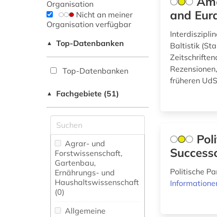
Ame
Organisation
and Eura
Nicht an meiner
Organisation verfügbar
Interdiszipl
Top-Datenbanken
▲
Baltistik (S
Zeitschrifte
Rezensionen,
Top-Datenbanken
früheren Ud
Fachgebiete (51)
▲
Pol
Agrar- und
Successo
Forstwissenschaft,
Gartenbau,
Politische P
Ernährungs- und
Haushaltswissenschaft
Informatione
(0)
Allgemeine