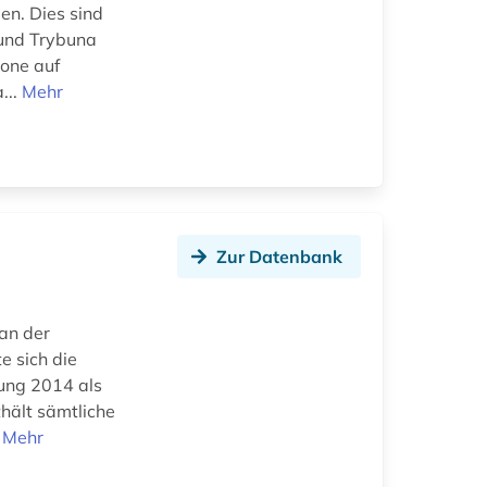
n. Dies sind
 und Trybuna
zone auf
...
Mehr
Zur Datenbank
an der
e sich die
lung 2014 als
thält sämtliche
.
Mehr