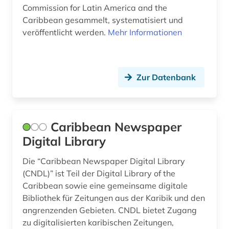
länderkunde (1)
Commission for Latin America and the
Caribbean gesammelt, systematisiert und
medienwissenschaft (9)
veröffentlicht werden.
Mehr Informationen
medizin (1)
memorandum (1)
Zur Datenbank
menschenrechte (2)
mexiko (3)
Caribbean Newspaper
mexiko (1)
Digital Library
migration (2)
Die “Caribbean Newspaper Digital Library
(CNDL)” ist Teil der Digital Library of the
militarismus (1)
Caribbean sowie eine gemeinsame digitale
mission (1)
Bibliothek für Zeitungen aus der Karibik und den
angrenzenden Gebieten. CNDL bietet Zugang
mittelamerika (5)
zu digitalisierten karibischen Zeitungen,