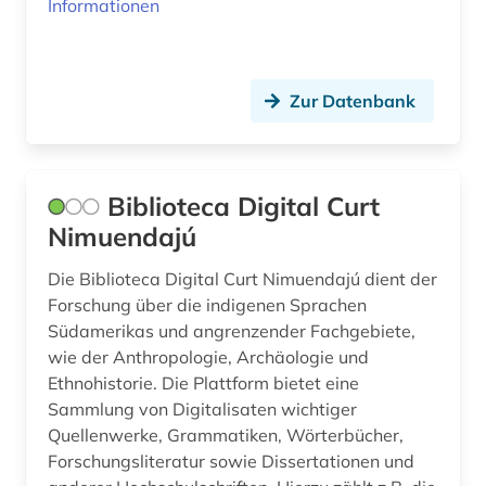
santiago de chile (1)
Informationen
sicherheit (1)
sklavenhandel (1)
Zur Datenbank
sklaverei (4)
sozialpolitik (1)
Biblioteca Digital Curt
sozialwissenschaften (5)
Nimuendajú
spanien (9)
Die Biblioteca Digital Curt Nimuendajú dient der
Forschung über die indigenen Sprachen
spanisch (7)
Südamerikas und angrenzender Fachgebiete,
wie der Anthropologie, Archäologie und
spanische literatur (1)
Ethnohistorie. Die Plattform bietet eine
spanische sprache (1)
Sammlung von Digitalisaten wichtiger
Quellenwerke, Grammatiken, Wörterbücher,
spanisches sprachgebiet (1)
Forschungsliteratur sowie Dissertationen und