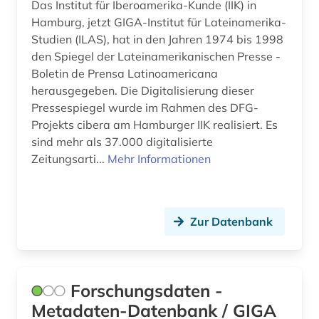
Das Institut für Iberoamerika-Kunde (IIK) in
Hamburg, jetzt GIGA-Institut für Lateinamerika-
hochschulschrift (2)
Studien (ILAS), hat in den Jahren 1974 bis 1998
honduras (1)
den Spiegel der Lateinamerikanischen Presse -
Boletin de Prensa Latinoamericana
iberische halbinsel (1)
herausgegeben. Die Digitalisierung dieser
Pressespiegel wurde im Rahmen des DFG-
iberoromanisch (1)
Projekts cibera am Hamburger IIK realisiert. Es
sind mehr als 37.000 digitalisierte
iberoromanistik (12)
Zeitungsarti...
Mehr Informationen
indianersprachen (1)
indigene völker (2)
Zur Datenbank
indigenes volk (2)
inflation (1)
Forschungsdaten -
inka (1)
Metadaten-Datenbank / GIGA
innenarchitektur (1)