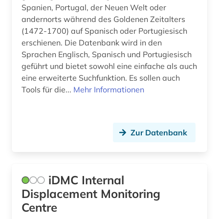
Spanien, Portugal, der Neuen Welt oder
garcía márquez (1)
andernorts während des Goldenen Zeitalters
(1472-1700) auf Spanisch oder Portugiesisch
gerichtsbarkeit (1)
erschienen. Die Datenbank wird in den
Sprachen Englisch, Spanisch und Portugiesisch
geschichte (12)
geführt und bietet sowohl eine einfache als auch
geschichte &lt;1492-1895&gt; (1)
eine erweiterte Suchfunktion. Es sollen auch
Tools für die...
Mehr Informationen
geschichte 1500-1900 (1)
geschichte 1849 - 1923 (1)
Zur Datenbank
geschichtsschreibung (1)
geschichtswissenschaft (2)
gesetzgebung (1)
iDMC Internal
Displacement Monitoring
gesundheitspolitik (1)
Centre
gesundheitswesen (1)