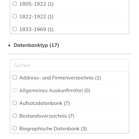
1805-1922 (1)
Bavarica (0)
1822-1922 (1)
Biologie, Biotechnologie (0)
1833-1969 (1)
Buch- und Bibliothekswesen,
Informationswissenschaft (0)
adressverzeichnis (1)
Datenbanktyp (17)
▲
Byzantinistik (0)
afrika (5)
Chemie und Pharmazie (0)
agrarforschung (1)
Address- und Firmenverzeichnis (1
)
Elektrotechnik, Elektronik, Nachrichtentechnik
allgemeine medizinische datenbank (1)
(0)
Allgemeines Auskunftmittel (0
)
altamerikanistik (2)
Energietechnik (0)
Aufsatzdatenbank (7
)
altes buch (1)
Ethnologie (12)
Bestandsverzeichnis (7
)
amerika (1)
Geographie (7)
Biographische Datenbank (3
)
amtsblatt (1)
Geowissenschaften (0)