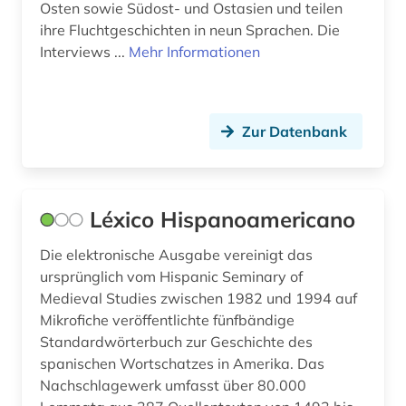
Osten sowie Südost- und Ostasien und teilen
zentralamerika (1)
ihre Fluchtgeschichten in neun Sprachen. Die
zwangsvertreibung (1)
Interviews ...
Mehr Informationen
öffentliche ausgaben (1)
öffentliche sozialausgaben (1)
Zur Datenbank
öffentliches gesundheitswesen (2)
ökonomie (1)
Léxico Hispanoamericano
übersetzungswissenschaft (1)
Die elektronische Ausgabe vereinigt das
ursprünglich vom Hispanic Seminary of
Medieval Studies zwischen 1982 und 1994 auf
Mikrofiche veröffentlichte fünfbändige
Standardwörterbuch zur Geschichte des
spanischen Wortschatzes in Amerika. Das
Nachschlagewerk umfasst über 80.000