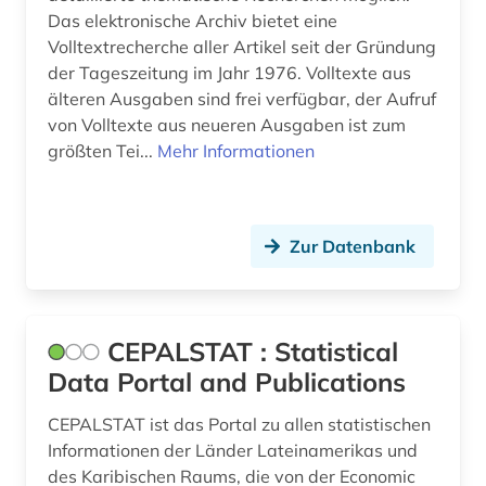
landwirtschaftsstatistik (1)
Das elektronische Archiv bietet eine
Volltextrecherche aller Artikel seit der Gründung
lateinamerika (34)
der Tageszeitung im Jahr 1976. Volltexte aus
latino studies (2)
älteren Ausgaben sind frei verfügbar, der Aufruf
von Volltexte aus neueren Ausgaben ist zum
latino studies (1)
größten Tei...
Mehr Informationen
lieferbares buch (1)
lima (1)
Zur Datenbank
linguistik (3)
literatur (2)
CEPALSTAT : Statistical
literaturwissenschaft (9)
Data Portal and Publications
luftwaffe (1)
CEPALSTAT ist das Portal zu allen statistischen
Informationen der Länder Lateinamerikas und
lusitanistik (10)
des Karibischen Raums, die von der Economic