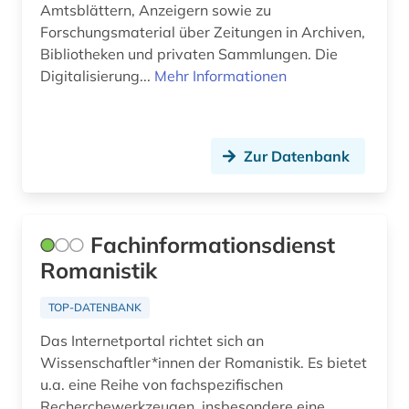
Amtsblättern, Anzeigern sowie zu
mittlerer osten (1)
Forschungsmaterial über Zeitungen in Archiven,
nachschlagewerk (1)
Bibliotheken und privaten Sammlungen. Die
Digitalisierung...
Mehr Informationen
naher osten (2)
nationalbibliothek (2)
Zur Datenbank
neuerscheinungen (1)
nicaragua (2)
nichtstaatliche organisation (1)
Fachinformationsdienst
Romanistik
nordamerika (2)
TOP-DATENBANK
ocampo, victoria | schriftstellerin;
übersetzerin; verlegerin (1)
Das Internetportal richtet sich an
Wissenschaftler*innen der Romanistik. Es bietet
online-ressource (1)
u.a. eine Reihe von fachspezifischen
oral history (1)
Recherchewerkzeugen, insbesondere eine