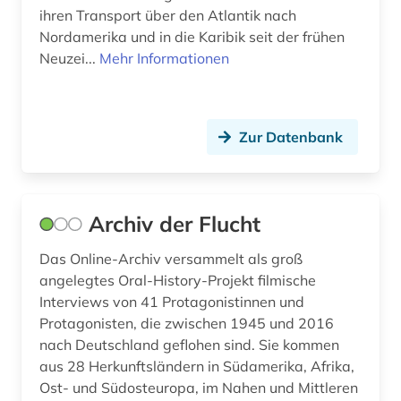
volksmusik (1)
ihren Transport über den Atlantik nach
Nordamerika und in die Karibik seit der frühen
volltext-datenbank (1)
Neuzei...
Mehr Informationen
wahlrecht (1)
wirtschaft (6)
Zur Datenbank
wirtschaftswissenschaften (1)
wörterbuch (3)
Archiv der Flucht
zahnmedizin (1)
Das Online-Archiv versammelt als groß
zeitschrift (4)
angelegtes Oral-History-Projekt filmische
Interviews von 41 Protagonistinnen und
zeitschriften (1)
Protagonisten, die zwischen 1945 und 2016
zeitung (5)
nach Deutschland geflohen sind. Sie kommen
aus 28 Herkunftsländern in Südamerika, Afrika,
zeitungsarchiv (2)
Ost- und Südosteuropa, im Nahen und Mittleren