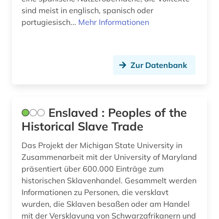
südosteuropa (1)
sind meist in englisch, spanisch oder
portugiesisch...
Mehr Informationen
tageszeitung (1)
umfage (1)
umweltpolitik (1)
Zur Datenbank
umweltschutz (1)
unternehmen (1)
Enslaved : Peoples of the
Historical Slave Trade
uruguay (2)
usa (4)
Das Projekt der Michigan State University in
Zusammenarbeit mit der University of Maryland
venezuela (3)
präsentiert über 600.000 Einträge zum
historischen Sklavenhandel. Gesammelt werden
verfassung (1)
Informationen zu Personen, die versklavt
wurden, die Sklaven besaßen oder am Handel
vertriebener (1)
mit der Versklavung von Schwarzafrikanern und