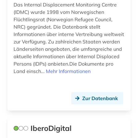
Das Internal Displacement Monitoring Centre
gewerkschaft (2)
(IDMC) wurde 1998 vom Norwegischen
Flüchtlingsrat (Norwegian Refugee Council,
golden age (1)
NRC) gegründet. Die Datenbank stellt
Informationen über interne Vertreibung weltweit
grammatik (2)
zur Verfügung. Zu zahlreichen Staaten werden
großbritannien (2)
Länderseiten angeboten, die umfangreiche und
aktuelle Informationen über Internal Displaced
großbrittanien (1)
Persons (IDPs) anbieten.Die Dokumente pro
Land einsch...
Mehr Informationen
guatemala (2)
handel (5)
Zur Datenbank
hispanistik (17)
hispanoamerika (1)
hispanoamerikanisch (1)
IberoDigital
hispanos (1)