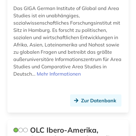
Das GIGA German Institute of Global and Area
international (1)
Studies ist ein unabhängiges,
sozialwissenschaftliches Forschungsinstitut mit
internationale politik (1)
Sitz in Hamburg. Es forscht zu politischen,
internationale verflechtung (2)
sozialen und wirtschaftlichen Entwicklungen in
Afrika, Asien, Lateinamerika und Nahost sowie
internationaler handel (1)
zu globalen Fragen und betreibt das größte
außeruniversitäre Informationszentrum für Area
interne vertriebene (1)
Studies und Comparative Area Studies in
Deutsch...
Mehr Informationen
italia (1)
italienisch (1)
jesuiten (1)
Zur Datenbank
karibik (13)
karibik und latino studies (9)
OLC Ibero-Amerika,