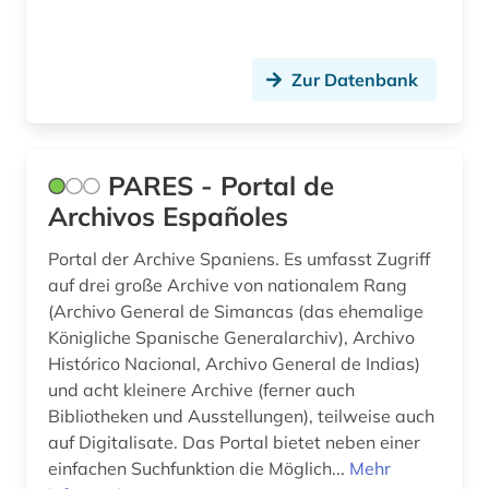
rechtsprechung (1)
redewendung (1)
Zur Datenbank
regierung (1)
regierungsorgane (1)
religion (2)
PARES - Portal de
Archivos Españoles
rio de janeiro (1)
Portal der Archive Spaniens. Es umfasst Zugriff
romanische philologie (1)
auf drei große Archive von nationalem Rang
(Archivo General de Simancas (das ehemalige
romanische sprachen und literaturen (1)
Königliche Spanische Generalarchiv), Archivo
romanistik (4)
Histórico Nacional, Archivo General de Indias)
und acht kleinere Archive (ferner auch
ruy (1)
Bibliotheken und Ausstellungen), teilweise auch
auf Digitalisate. Das Portal bietet neben einer
sakralbau (1)
einfachen Suchfunktion die Möglich...
Mehr