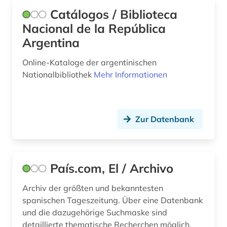
kreolische sprachen (1)
Catálogos / Biblioteca
krieg (7)
Nacional de la República
Argentina
kuba (3)
Online-Kataloge der argentinischen
kultur (1)
Nationalbibliothek
Mehr Informationen
kulturerbe (2)
kulturgeschichte (2)
Zur Datenbank
kulturwissenschaften (10)
kunst (1)
País.com, El / Archivo
kunstmusik (1)
Archiv der größten und bekanntesten
landeskunde (8)
spanischen Tageszeitung. Über eine Datenbank
landwirtschaft (1)
und die dazugehörige Suchmaske sind
detaillierte thematische Recherchen möglich.