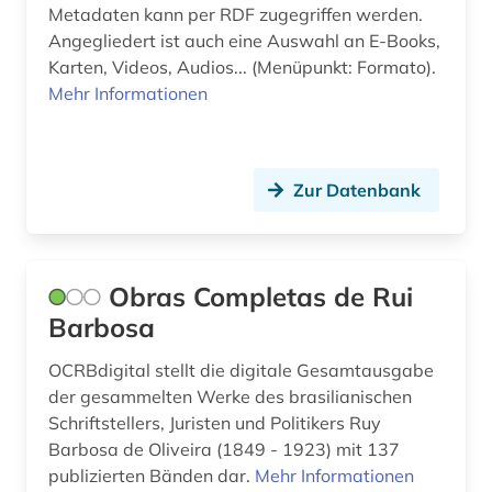
Metadaten kann per RDF zugegriffen werden.
Angegliedert ist auch eine Auswahl an E-Books,
perón, juan domingo | politiker (1)
Karten, Videos, Audios... (Menüpunkt: Formato).
philosophie (1)
Mehr Informationen
politik (6)
politikwissenschaft (1)
Zur Datenbank
politologie (2)
portugal (4)
Obras Completas de Rui
portugiesisch (3)
Barbosa
presbyterian church (1)
OCRBdigital stellt die digitale Gesamtausgabe
der gesammelten Werke des brasilianischen
propaganda (1)
Schriftstellers, Juristen und Politikers Ruy
quelle (3)
Barbosa de Oliveira (1849 - 1923) mit 137
publizierten Bänden dar.
Mehr Informationen