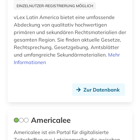
EINZELNUTZER-REGISTRIERUNG MÖGLICH
fachdidaktik (4)
vLex Latin America bietet eine umfassende
fachinformationsdienst lateinamerika, karibik
Abdeckung von qualitativ hochwertigen
und latino studies (1)
primären und sekundären Rechtsmaterialien der
gesamten Region. Sie finden aktuelle Gesetze,
fachportal (1)
Rechtsprechung, Gesetzgebung, Amtsblätter
fid internationale und interdisziplinäre
und umfangreiche Sekundärmaterialien.
Mehr
rechtsforschung (1)
Informationen
fid lateinamerika (22)
fid linguistik (1)
Zur Datenbank
film (1)
filmgeschichte (1)
Americalee
filmografie (1)
Americalee ist ein Portal für digitalisierte
filmoteca de la unam in mexico city (1)
Zeitschriften aus Lateinamerika, die zwischen