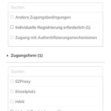
bergbau (1)
Maschinenbau (0)
Zeitungs-, Zeitschriftenbibliographie (2
)
bestandserhaltung (1)
Mathematik (0)
Andere Zugangsbedingungen
bibiografie 1472-1700 (1)
Medien- und Kommunikationswissenschaften,
Individuelle Registrierung erforderlich (1)
Kommunikationsdesign (6)
bibliografie (6)
Zugang mit Authentifizierungsmechanismen
Medizin (5)
bibliographie (4)
Militärwissenschaft (0)
Zugangsform (1)
biblioteca nacional (3)
▲
Musikwissenschaft (0)
bilddatenbank (1)
Natur- und Umweltschutz (2)
bildungsinvestition (1)
EZProxy
Orientalistik (0)
bildungspolitik (1)
Einzelplatz
Osteuropa-Studien (2)
binnenvertriebener (1)
HAN
Pädagogik (0)
bolivien (2)