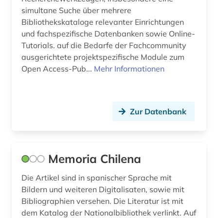
simultane Suche über mehrere
orthographie (1)
Bibliothekskataloge relevanter Einrichtungen
und fachspezifische Datenbanken sowie Online-
ost-west-konflikt (1)
Tutorials. auf die Bedarfe der Fachcommunity
ausgerichtete projektspezifische Module zum
ostasien (1)
Open Access-Pub...
Mehr Informationen
osteuropa (1)
pamphlet (1)
Zur Datenbank
panama (4)
panamakanal (1)
Memoria Chilena
papiamento (1)
paraguay (1)
Die Artikel sind in spanischer Sprache mit
Bildern und weiteren Digitalisaten, sowie mit
paz estenssoro, victor | politiker (1)
Bibliographien versehen. Die Literatur ist mit
dem Katalog der Nationalbibliothek verlinkt. Auf
peru (4)