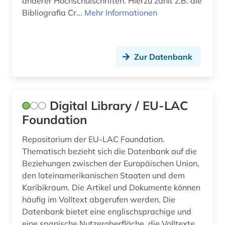
anderer Hochschulschriften. Hierzu zählt z.B. die
sprache (1)
Bibliografia Cr...
Mehr Informationen
sprachenlernen (1)
sprachpraxis (3)
Zur Datenbank
sprachtypologie (1)
sprachwissenschaft (5)
Digital Library / EU-LAC
staat (1)
Foundation
statistik (1)
Repositorium der EU-LAC Foundation.
stilistik (1)
Thematisch bezieht sich die Datenbank auf die
Beziehungen zwischen der Europäischen Union,
suchmaschine (1)
den lateinamerikanischen Staaten und dem
Karibikraum. Die Artikel und Dokumente können
südamerika (10)
häufig im Volltext abgerufen werden. Die
südostasien (1)
Datenbank bietet eine englischsprachige und
eine spanische Nutzeroberfläche, die Volltexte