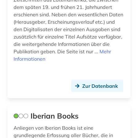
dem späten 19. und frühen 21. Jahrhundert
filmwissenschaft (1)
erschienen sind. Neben den wesentlichen Daten
finanzpolitik (1)
(Herausgeber, Erscheinungsverlauf etc.) und
den Digitalisaten der einzelnen Ausgaben sind
firma (1)
zusätzlich für einzelne Titel Aufsätze verfügbar,
die weitergehende Informationen über die
flucht (1)
Publikation geben. Die Seite ist nur ...
Mehr
Informationen
forschungsdaten (2)
forstwirtschaft (1)
fotografie (1)
Zur Datenbank
französisch (1)
frauenliteratur (1)
Iberian Books
gabriel (1)
Anliegen von Iberian Books ist eine
galloromanistik (1)
grundlegende Erfassung aller Bücher, die in