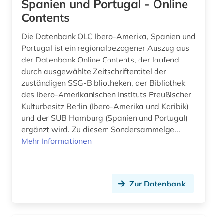
karibischer raum (1)
Spanien und Portugal - Online
Contents
kartierung (1)
Die Datenbank OLC Ibero-Amerika, Spanien und
katalog (6)
Portugal ist ein regionalbezogener Auszug aus
der Datenbank Online Contents, der laufend
katastrophenschutz (1)
durch ausgewählte Zeitschriftentitel der
katholizismus (1)
zuständigen SSG-Bibliotheken, der Bibliothek
des Ibero-Amerikanischen Instituts Preußischer
kennedy, john f. (1)
Kulturbesitz Berlin (Ibero-Amerika und Karibik)
und der SUB Hamburg (Spanien und Portugal)
kennedy, john f. | politiker; staatspräsident (1)
ergänzt wird. Zu diesem Sondersammelge...
kolonialgeschichte (1)
Mehr Informationen
kolonialismus (2)
kolumbien (2)
Zur Datenbank
kommunikationswissenschaft (1)