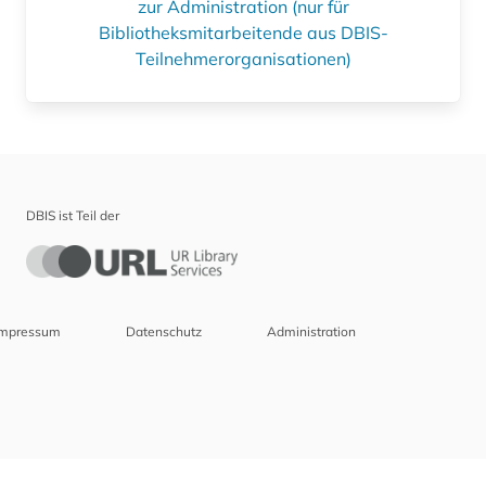
zur Administration (nur für
Bibliotheksmitarbeitende aus DBIS-
Teilnehmerorganisationen)
DBIS ist Teil der
Impressum
Datenschutz
Administration