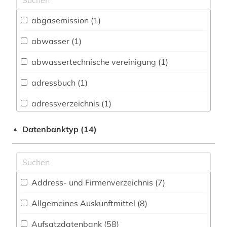
Architektur, Bauingenieur- und
abgasemission (1)
Vermessungswesen (100)
abwasser (1)
Biologie, Biotechnologie (121)
abwassertechnische vereinigung (1)
Buch- und Bibliothekswesen,
Informationswissenschaft (12)
adressbuch (1)
Chemie und Pharmazie (99)
adressverzeichnis (1)
Elektrotechnik, Elektronik, Nachrichtentechnik
aerodynamik (1)
Datenbanktyp (14)
▲
(144)
aerospace (1)
Energietechnik (85)
afrika (1)
Ethnologie (14)
Address- und Firmenverzeichnis (7
)
alte geschichte (1)
Geographie (31)
Allgemeines Auskunftmittel (8
)
alte landesschule korbach (1)
Geowissenschaften (45)
Aufsatzdatenbank (58
)