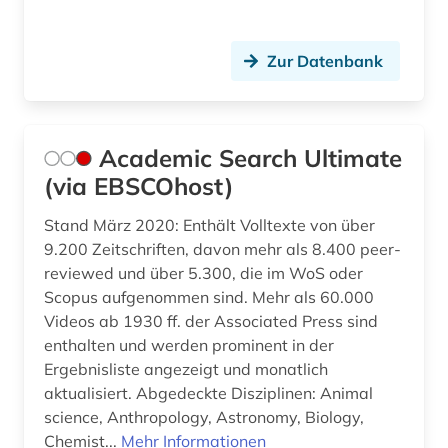
computertechnik (1)
computing &amp; processing (1)
Zur Datenbank
conferences (1)
controlling (1)
Academic Search Ultimate
copyright (1)
(via EBSCOhost)
corona (1)
Stand März 2020: Enthält Volltexte von über
9.200 Zeitschriften, davon mehr als 8.400 peer-
daten (1)
reviewed und über 5.300, die im WoS oder
datenaustausch (1)
Scopus aufgenommen sind. Mehr als 60.000
Videos ab 1930 ff. der Associated Press sind
datenbank (1)
enthalten und werden prominent in der
Ergebnisliste angezeigt und monatlich
datenverarbeitung (1)
aktualisiert. Abgedeckte Disziplinen: Animal
science, Anthropology, Astronomy, Biology,
demographie (1)
Chemist...
Mehr Informationen