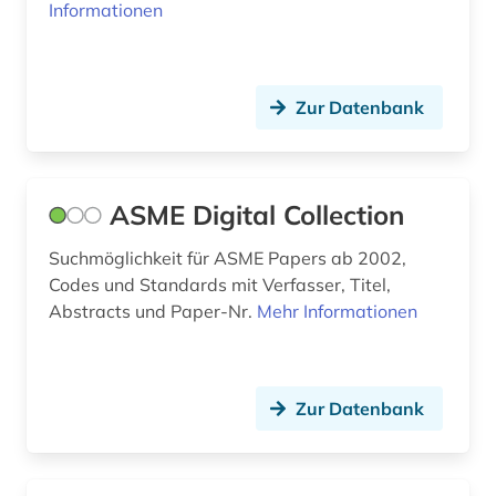
funktechnik (1)
Informationen
förderpreis für deutsche wissenschaftler im g.
w. leibniz-programm (1)
Zur Datenbank
fürstlich waldecksche hofbibliothek (1)
garn (1)
gasversorgung (1)
ASME Digital Collection
gebrauchsmuster (8)
Suchmöglichkeit für ASME Papers ab 2002,
Codes und Standards mit Verfasser, Titel,
gebrauchsmusteranmeldung (3)
Abstracts und Paper-Nr.
Mehr Informationen
gebrauchsmusterrecherche (3)
gebrauchsmusterrecht (5)
Zur Datenbank
gechichte (1)
gefahrstoffe (1)