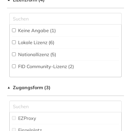
arbeitsgestaltung (1)
Medien- und Kommunikationswissenschaften,
Zeitungs-, Zeitschriftenbibliographie (1
)
Kommunikationsdesign (29)
arbeitsmedizin (3)
Medizin (83)
arbeitsplanung (1)
Keine Angabe (1)
Militärwissenschaft (3)
arbeitsrecht (2)
Lokale Lizenz (6)
Musikwissenschaft (14)
arbeitsschutz (3)
Nationallizenz (5)
Natur- und Umweltschutz (35)
arbeitssicherheit (7)
FID Community-Lizenz (2)
Osteuropa-Studien (5)
arbeitssicherheitsrecht (1)
Pädagogik (20)
architektur (4)
Zugangsform (3)
▲
Philosophie (22)
asien (1)
Physik (84)
astronomie (2)
Politologie (31)
EZProxy
astrophysik (1)
Psychologie (30)
Einzelplatz