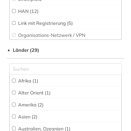
audiotechnik (1)
Rechtswissenschaft (47)
HAN (12)
aufmaß (1)
Romanistik (10)
Link mit Registrierung (5)
aufsatzsammlung (2)
Slavistik (5)
Organisations-Netzwerk / VPN
ausbau (1)
Soziologie (46)
Shibboleth
Länder (29)
ausfalleffekt (1)
▲
Sport (13)
Zugriff vor Ort (7)
australien (1)
Technik (468)
automatische bildverarbeitung (1)
Afrika (1)
Theologie und Religionswissenschaften (16)
automatisierung (1)
Werkstoffwissenschaften und
Alter Orient (1)
Fertigungstechnik (145)
automatisierungstechnik (2)
Amerika (2)
automobil (1)
Wirtschaftswissenschaften (93)
Asien (2)
Wissenschaftskunde, Forschung, Hochschul-,
bau (1)
Museumswesen (12)
Australien, Ozeanien (1)