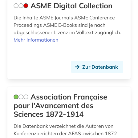
ASME Digital Collection
gefährlichkeit (1)
Die Inhalte ASME Journals ASME Conference
geisteswissenschaft (1)
Proceedings ASME E-Books sind je nach
abgeschlossener Lizenz im Volltext zugänglich.
geisteswissenschaften (12)
Mehr Informationen
general topics for engineers (1)
generative ki (1)
Zur Datenbank
geographie (1)
geomechanik (1)
Association Française
geophysik (1)
pour l’Avancement des
geotechnik (1)
Sciences 1872-1914
geowissenschaften (4)
Die Datenbank verzeichnet die Autoren von
Konferenzberichten der AFAS zwischen 1872
geschichte (22)