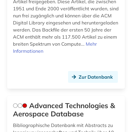
Artikel freigegeben. Diese Artikel, die zwischen
discovery system (1)
1951 und Ende 2000 veröffentlicht wurden, sind
nun frei zugänglich und können über die ACM
dissertation (1)
Digital Library eingesehen und heruntergeladen
werden. Das Backfile der ersten 50 Jahre der
dokumentenserver (2)
ACM enthält mehr als 117.500 Artikel zu einem
dortmund (1)
breiten Spektrum von Compute...
Mehr
Informationen
druck (1)
druck- und verlagsindustrie (1)
Zur Datenbank
druckindustrie (2)
drucktechnik (2)
druckvorstufe druckverfahren druckfarbe
Advanced Technologies &
papier druckindustrie (1)
Aerospace Database
dämpfung (1)
Bibliographische Datenbank mit Abstracts zu