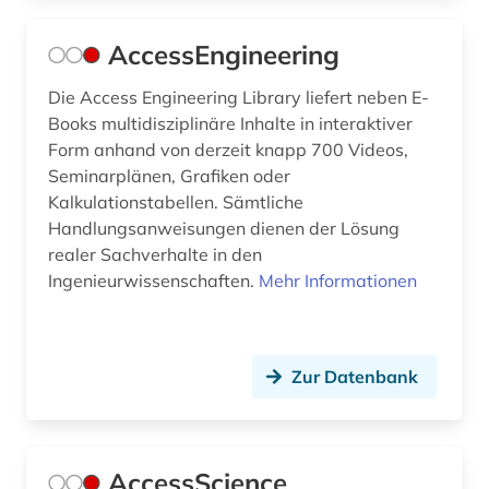
deutschland gebrauchsmuster (1)
AccessEngineering
deutschland handelsmarke (1)
Die Access Engineering Library liefert neben E-
deutschland offenlegungsschrift (1)
Books multidisziplinäre Inhalte in interaktiver
Form anhand von derzeit knapp 700 Videos,
deutschland patent (1)
Seminarplänen, Grafiken oder
deutschland warenzeichen (1)
Kalkulationstabellen. Sämtliche
Handlungsanweisungen dienen der Lösung
devices &amp; systems (1)
realer Sachverhalte in den
Ingenieurwissenschaften.
Mehr Informationen
diagramm (1)
diebstahlsicherung (1)
dienstleistung (2)
Zur Datenbank
dieselmotor (1)
digitale bibliothek (1)
AccessScience