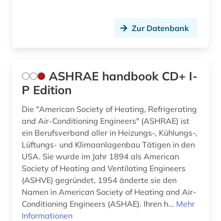
finite-elemente-methode (1)
Zur Datenbank
finnisch (2)
finnougristik (1)
firmenverzeichnis (1)
ASHRAE handbook CD+ I-
P Edition
flotte (1)
Die "American Society of Heating, Refrigerating
fluidik (1)
and Air-Conditioning Engineers" (ASHRAE) ist
formelsammlung (1)
ein Berufsverband aller in Heizungs-, Kühlungs-,
Lüftungs- und Klimaanlagenbau Tätigen in den
forschung (7)
USA. Sie wurde im Jahr 1894 als American
Society of Heating and Ventilating Engineers
forschungdaten (1)
(ASHVE) gegründet, 1954 änderte sie den
Namen in American Society of Heating and Air-
forschungsbericht (1)
Conditioning Engineers (ASHAE). Ihren h...
Mehr
forschungsdaten (1)
Informationen