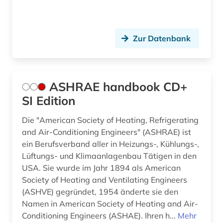
forschungsdatenmanagement (1)
forschungsdatenrepositorium (1)
Zur Datenbank
forschungseinrichtung wissenschaft technik
verzeichnis (1)
forstwirtschaft (1)
ASHRAE handbook CD+
SI Edition
fortschrittsbericht (1)
Die "American Society of Heating, Refrigerating
fotografie (2)
and Air-Conditioning Engineers" (ASHRAE) ist
ein Berufsverband aller in Heizungs-, Kühlungs-,
fotografieren (1)
Lüftungs- und Klimaanlagenbau Tätigen in den
frankreich (3)
USA. Sie wurde im Jahr 1894 als American
Society of Heating and Ventilating Engineers
französisch (5)
(ASHVE) gegründet, 1954 änderte sie den
Namen in American Society of Heating and Air-
französisches sprachgebiet (1)
Conditioning Engineers (ASHAE). Ihren h...
Mehr