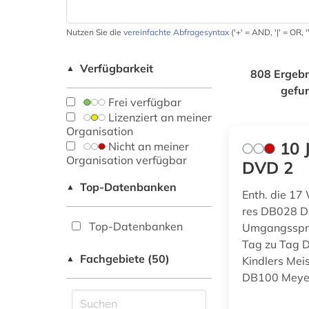
Nutzen Sie die
vereinfachte Abfragesyntax
('+' = AND, '|' = OR,
Verfügbarkeit
▲
808 Ergebn
gefu
Frei verfügbar
Lizenziert an meiner
Organisation
10 
Nicht an meiner
Organisation verfügbar
DVD 2
Top-Datenbanken
▲
Enth. die 17
res DB028 D
Top-Datenbanken
Umgangsspra
Tag zu Tag 
Fachgebiete (50)
▲
Kindlers Me
DB100 Meyer