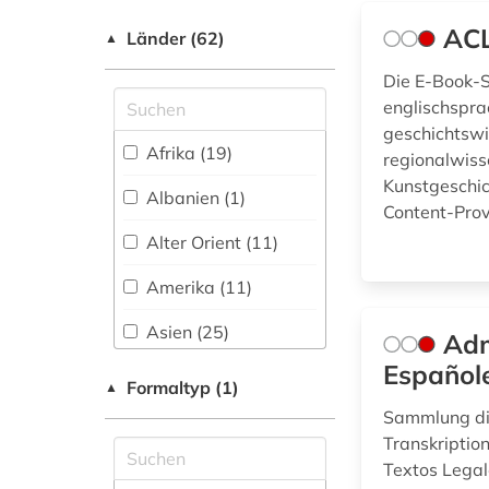
Organisations-
altenglisch (1)
Netzwerk / VPN (1)
ACL
Kunstgeschichte (85)
Länder (62)
▲
alter orient (1)
Shibboleth
Maschinenbau (3)
Die E-Book-S
altertum (3)
englischspra
Zugriff vor Ort (37)
Mathematik (20)
geschichtswi
Afrika (19)
regionalwiss
altertumswissenschaft
Medien- und
Kunstgeschic
Kommunikationswissenschaften,
(2)
Albanien (1)
Kommunikationsdesign (98)
Content-Prov
Alter Orient (11)
altertumswissenschaften
Medizin (40)
(1)
Amerika (11)
Militärwissenschaft
(2)
altes buch (9)
Asien (25)
Adm
Musikwissenschaft
altfinnisch (1)
Español
Australien, Ozeanien
(49)
Formaltyp (1)
▲
(4)
althochdeutsch (1)
Sammlung dig
Natur- und
Bayern (3)
Transkriptio
Umweltschutz (6)
altnordisch (1)
Textos Legale
Belarus (1)