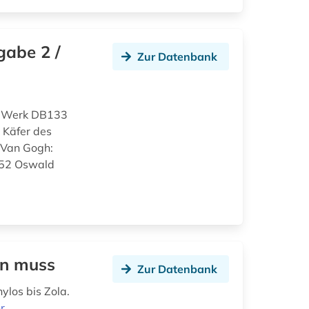
gabe 2 /
Zur Datenbank
d Werk DB133
 Käfer des
 Van Gogh:
152 Oswald
en muss
Zur Datenbank
ylos bis Zola.
r