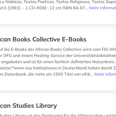
a y Nobleza, Textos Poeticos, Textos Religiosos, Textos Sapie
nd 0 (1992). - 1 CD-ROM : 12 cm ISBN 84-87...
Mehr Informa
ican Books Collective E-Books
uf die E-Books der African Books Collective wird vom FID Afr
r DFG und einem Hosting-Service der Universitätsbibliothek 
angeboten und ist für einen fachlich definierten Nutzerkreis
Nutzer*innen aus Institutionen in Deutschland haben damit Zu
e Datenbank, die mehr als 1500 Titel von afrik...
Mehr Infor
ican Studies Library
tudies Library ist das Fachportal für die Afrikastudien und bi