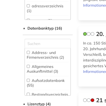
Informatione
adressverzeichnis
Anglistik.
(1)
Amerikanistik (211)
aesopus (1)
Archäologie (42)
Datenbanktyp (16)
▲
african diaspora (1)
Architektur,
20.
Bauingenieur- und
african studies (2)
Vermessungswesen
In ca. 150 S
(30)
20. Jahrhund
african women (1)
Address- und
Verschleiß, b
Asienkunde (32)
Firmenverzeichnis (2
)
afrika (7)
interdiszipl
gesichertes 
Bavarica (3)
Allgemeines
afrikaforschung (2)
Auskunftmittel (3
)
Informatione
Biologie,
afrikanistik (2)
Biotechnologie (29)
Aufsatzdatenbank
(55
)
afrikastudien (2)
Buch- und
Bibliothekswesen,
Bestandsverzeichnis
Informationswissenschaft
21 
(15
)
afrikawissenschaften
(48)
Lizenztyp (4)
▲