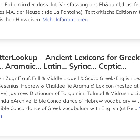
-Fabeln in der klass. lat. Versfassung des Ph&auml;drus, fe
s MA, der Neuzeit (de La Fontaine). Textkritische Edition mi
rischen Hinweisen.
Mehr Informationen
tterLookup - Ancient Lexicons for Greek.
 Aramaic... Latin... Syriac... Coptic...
n Zugriff auf: Full & Middle Liddell & Scott: Greek-English L
Gesenius: Hebrew & Chaldee (ie Aramaic) Lexicon (hosted at
ve) Jastrow: Dictionary of Targumim, Talmud & Midrashic Li
yndaleArchive) Bible Concordance of Hebrew vocabulary with
ible Concordance of Greek vocabulary with English (at Re...
n