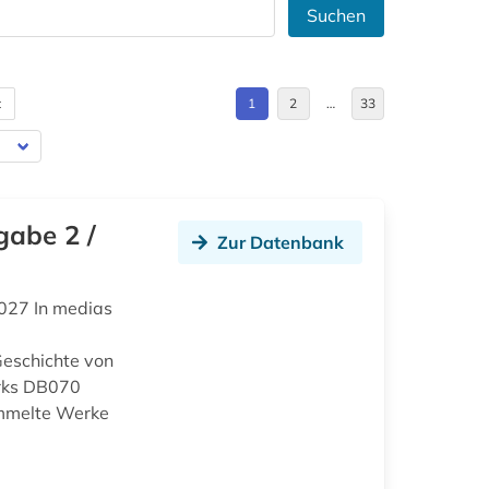
Suchen
t
1
2
…
33
gabe 2 /
Zur Datenbank
027 In medias
eschichte von
rks DB070
ammelte Werke