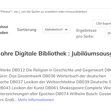
 '"Phrase"', etc.), um die Suche zu erweitern oder einzuschränken.
CSV-Expor
isse
Sortierung
Ergebnisse
nden
pro Seite:
Jahre Digitale Bibliothek : Jubiläumsaus
 Werke DB012 Die Religion in Geschichte und Gegenwart DB
ürer: Das Gesamtwerk DB036 Wörterbuch der deutschen
che DB037 Lexikon der Weltarchitektur DB039 Deutsche G
DB043 Lexikon der Kunst DB061 Shakespeare:Complete Wo
isterzeichnungen aller Epochen DB074 Wilhelm Busch: Ges
s Groß...
Mehr Informationen