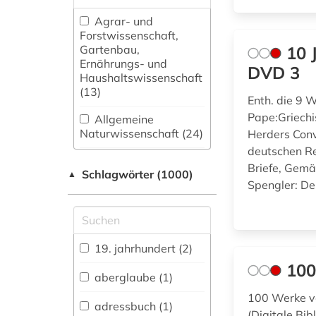
Agrar- und
Forstwissenschaft,
Gartenbau,
10 
Ernährungs- und
DVD 3
Haushaltswissenschaft
(13)
Enth. die 9
Pape:Griech
Allgemeine
Naturwissenschaft (24)
Herders Conv
deutschen R
Allgemeine und
Briefe, Gem
Schlagwörter (1000)
fachübergreifende
▲
Spengler: De
Datenbanken (146)
Allgemeine und
vergleichende Sprach-
und
19. jahrhundert (2)
Literaturwissenschaft.
100
Indogermanistik.
aberglaube (1)
Außereuropäische
100 Werke vo
Sprachen und
adressbuch (1)
(Digitale Bib
Literaturen (808)