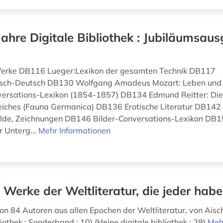
Jahre Digitale Bibliothek : Jubiläumsaus
 Werke DB116 Lueger:Lexikon der gesamten Technik DB117
isch-Deutsch DB130 Wolfgang Amadeus Mozart: Leben un
ersations-Lexikon (1854-1857) DB134 Edmund Reitter: Die
eiches (Fauna Germanica) DB136 Erotische Literatur DB142
älde, Zeichnungen DB146 Bilder-Conversations-Lexikon DB
r Unterg...
Mehr Informationen
 Werke der Weltliteratur, die jeder hab
n 84 Autoren aus allen Epochen der Weltliteratur, von Aisch
liothek : Sonderband ; 10) (kleine digitale bibliothek ; 29)
Meh