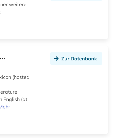
rner weitere
t
..
Zur Datenbank
exicon (hosted
terature
 English (at
Mehr