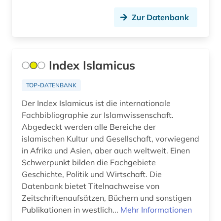
betriebswirtschaftslehre (1)
Zur Datenbank
bevölkerung (3)
bevölkerungsentwicklung (1)
Index Islamicus
bevölkerungsstatistik (3)
bibel (4)
TOP-DATENBANK
Der Index Islamicus ist die internationale
bibelwissenschaft (1)
Fachbibliographie zur Islamwissenschaft.
bibiografie 1472-1700 (1)
Abgedeckt werden alle Bereiche der
islamischen Kultur und Gesellschaft, vorwiegend
bibliografie (40)
in Afrika und Asien, aber auch weltweit. Einen
Schwerpunkt bilden die Fachgebiete
bibliografie 1945-1990 (1)
Geschichte, Politik und Wirtschaft. Die
Datenbank bietet Titelnachweise von
bibliographie (21)
Zeitschriftenaufsätzen, Büchern und sonstigen
bibliographie 1800 - 2009 (1)
Publikationen in westlich...
Mehr Informationen