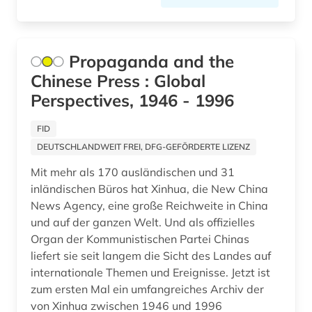
east india company (1)
edition (2)
Propaganda and the
egedal kommune (1)
Chinese Press : Global
ehemalige deutsche gebiete (1)
Perspectives, 1946 - 1996
eheschließung (2)
FID
einheitsübersetzung (1)
DEUTSCHLANDWEIT FREI, DFG-GEFÖRDERTE LIZENZ
Mit mehr als 170 ausländischen und 31
einrichtung (1)
inländischen Büros hat Xinhua, die New China
einsprachiges wörterbuch (1)
News Agency, eine große Reichweite in China
und auf der ganzen Welt. Und als offizielles
einwanderung (4)
Organ der Kommunistischen Partei Chinas
liefert sie seit langem die Sicht des Landes auf
einwohnermelderegister (1)
internationale Themen und Ereignisse. Jetzt ist
zum ersten Mal ein umfangreiches Archiv der
eisenbahn (5)
von Xinhua zwischen 1946 und 1996