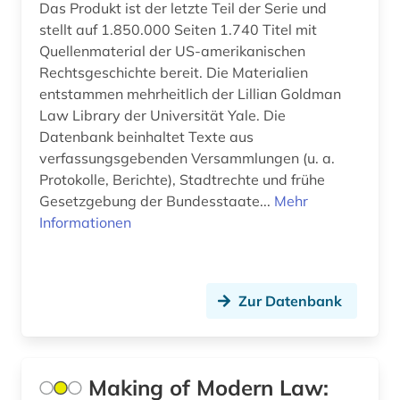
Das Produkt ist der letzte Teil der Serie und
Niederlande (28)
stellt auf 1.850.000 Seiten 1.740 Titel mit
ausweisung (1)
Quellenmaterial der US-amerikanischen
Niedersachsen (14)
autobiografie (1)
Rechtsgeschichte bereit. Die Materialien
entstammen mehrheitlich der Lillian Goldman
Nordamerika (13)
autografen (1)
Law Library der Universität Yale. Die
Nordrhein-Westfalen (6)
Datenbank beinhaltet Texte aus
autor (4)
verfassungsgebenden Versammlungen (u. a.
Norwegen (62)
Protokolle, Berichte), Stadtrechte und frühe
außenpolitik (7)
Gesetzgebung der Bundesstaate...
Mehr
Oesterreich (36)
außenwirtschaft (1)
Informationen
Ostasien (14)
avantgarde (1)
Osteuropa (21)
axel oxenstierna (1)
Zur Datenbank
Ostmitteleuropa (7)
bad kissingen (1)
Palaestina (2)
bad reichenhall (1)
Making of Modern Law:
Polen (19)