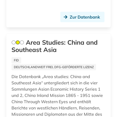
bibliographie 1900-2000 (1)
bibliothek (7)
Zur Datenbank
bibliothekskatalog (1)
bibliothekswesen (1)
Area Studies: China and
bild (3)
Southeast Asia
bildarchiv (2)
FID
DEUTSCHLANDWEIT FREI, DFG-GEFÖRDERTE LIZENZ
bildband (1)
Die Datenbank „Area studies: China and
bilddatenbank (8)
Southeast Asia“ untergliedert sich in die vier
Sammlungen Asian Economic History Series 1
bildende kunst (2)
und 2, China Inland Mission 1865 - 1951 sowie
bilder (1)
China Through Western Eyes und enthält
Berichte von westlichen Händlern, Reisenden,
bildliche darstellung (1)
Missionaren und Diplomaten aus der Mitte des