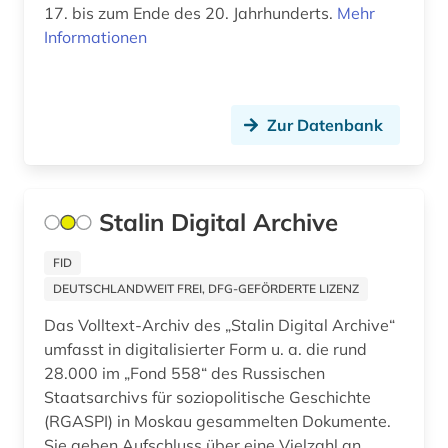
17. bis zum Ende des 20. Jahrhunderts.
Mehr
bildnismalerei (1)
Informationen
bildung (1)
bildungswesen (2)
Zur Datenbank
biografie (40)
biographie (26)
Stalin Digital Archive
biographistik (1)
biologie (3)
FID
DEUTSCHLANDWEIT FREI, DFG-GEFÖRDERTE LIZENZ
biowissenschaften (1)
Das Volltext-Archiv des „Stalin Digital Archive“
blekinge (2)
umfasst in digitalisierter Form u. a. die rund
28.000 im „Fond 558“ des Russischen
blexen (1)
Staatsarchivs für soziopolitische Geschichte
(RGASPI) in Moskau gesammelten Dokumente.
blog (3)
Sie geben Aufschluss über eine Vielzahl an