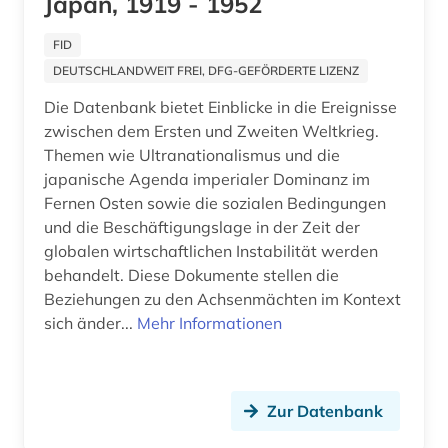
Japan, 1919 - 1952
deutschland (ddr) (4)
FID
DEUTSCHLANDWEIT FREI, DFG-GEFÖRDERTE LIZENZ
deutschland ddr (1)
Die Datenbank bietet Einblicke in die Ereignisse
deutschland. bundesrat (1)
zwischen dem Ersten und Zweiten Weltkrieg.
Themen wie Ultranationalismus und die
deutschland. reichskanzlei (1)
japanische Agenda imperialer Dominanz im
dialekt (1)
Fernen Osten sowie die sozialen Bedingungen
und die Beschäftigungslage in der Zeit der
diaspora (2)
globalen wirtschaftlichen Instabilität werden
behandelt. Diese Dokumente stellen die
digital humanities (2)
Beziehungen zu den Achsenmächten im Kontext
sich änder...
Mehr Informationen
digitale edition (1)
digitalisat (2)
digitalisierung (6)
Zur Datenbank