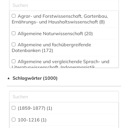
Agrar- und Forstwissenschaft, Gartenbau,
Ernährungs- und Haushaltswissenschaft (8)
Allgemeine Naturwissenschaft (20)
Allgemeine und fachübergreifende
Datenbanken (172)
Allgemeine und vergleichende Sprach- und
Literaturwissenschaft. Indogermanistik.
Außereuropäische Sprachen und Literaturen (55)
Schlagwörter (1000)
▲
Anglistik. Amerikanistik (56)
Archäologie (43)
Architektur, Bauingenieur- und
(1859-1877) (1)
Vermessungswesen (23)
100-1216 (1)
Baden-Württemberg (1)