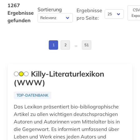
Bulgarien (2)
1267
Sortierung
architekturgeschichte (1)
Ergebnisse
CSV
Ergebnisse
Expo
Byzantinisches Reich (2)
pro Seite:
gefunden
archiv (21)
China (17)
archivalien (1)
Daenemark (120)
1
2
…
51
archivwesen (1)
Deutschland (124)
archäologie (18)
Deutschland (DDR) (14)
Killy-Literaturlexikon
archäologische stätte (1)
(WWW)
Estland (7)
argentinien (2)
Europa (25)
TOP-DATENBANK
arktis (2)
Das Lexikon präsentiert bio-bibliographische
Finnland (26)
armenfürsorge (3)
Artikel zu allen wichtigen deutschsprachigen
Frankreich (24)
Autoren und Autorinnen vom Mittelalter bis in
artefakte (1)
die Gegenwart. Es informiert umfassend über
GUS (1)
Leben und Werk eines jeden Autors und
asean (1)