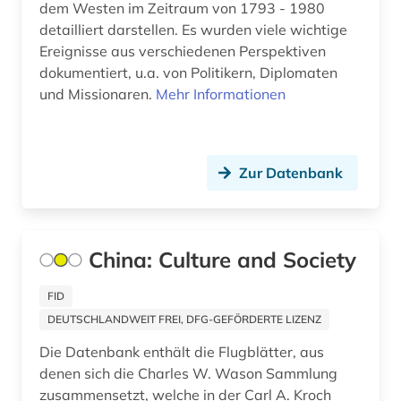
dem Westen im Zeitraum von 1793 - 1980
brasilien (1)
detailliert darstellen. Es wurden viele wichtige
Ereignisse aus verschiedenen Perspektiven
brauch (1)
dokumentiert, u.a. von Politikern, Diplomaten
brauchtum (2)
und Missionaren.
Mehr Informationen
braunschweig (1)
breda (1)
Zur Datenbank
bremen (2)
brief (3)
China: Culture and Society
briefe (1)
FID
briefsammlung (2)
DEUTSCHLANDWEIT FREI, DFG-GEFÖRDERTE LIZENZ
briefwechsel (2)
Die Datenbank enthält die Flugblätter, aus
denen sich die Charles W. Wason Sammlung
brockhaus (1)
zusammensetzt, welche in der Carl A. Kroch