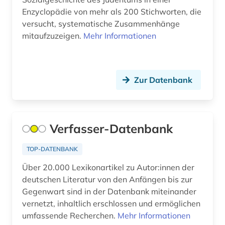
Enzyclopädie von mehr als 200 Stichworten, die
böhmen (2)
versucht, systematische Zusammenhänge
mitaufzuzeigen.
Mehr Informationen
börsenverein der deutschen buchhändler (1)
bürger (1)
bürgerkrieg (1)
Zur Datenbank
bürgerrechtsbewegung (1)
cd-rom (19)
Verfasser-Datenbank
chemie (12)
TOP-DATENBANK
chile (1)
Über 20.000 Lexikonartikel zu Autor:innen der
deutschen Literatur von den Anfängen bis zur
china (21)
Gegenwart sind in der Datenbank miteinander
chinaforschung (1)
vernetzt, inhaltlich erschlossen und ermöglichen
umfassende Recherchen.
Mehr Informationen
chinesen (1)