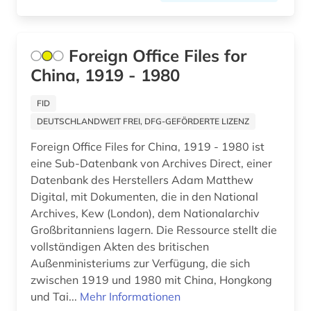
conservatorium der musik (1)
Foreign Office Files for
dahlbergh, erik jönsson | offizier; architekt;
zeichner; kartograf; historiker; beamter;
China, 1919 - 1980
generalgouverneur (1)
FID
danmarks nationalsocialistiske arbejderparti
(1)
DEUTSCHLANDWEIT FREI, DFG-GEFÖRDERTE LIZENZ
Foreign Office Files for China, 1919 - 1980 ist
dannebrogsmænd (2)
eine Sub-Datenbank von Archives Direct, einer
dante (2)
Datenbank des Herstellers Adam Matthew
Digital, mit Dokumenten, die in den National
darstellende kunst (1)
Archives, Kew (London), dem Nationalarchiv
Großbritanniens lagern. Die Ressource stellt die
datensammlung (1)
vollständigen Akten des britischen
Außenministeriums zur Verfügung, die sich
datenspeicherung (1)
zwischen 1919 und 1980 mit China, Hongkong
ddr (1)
und Tai...
Mehr Informationen