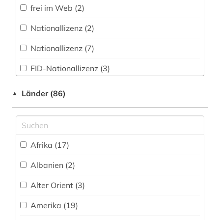
frei im Web (2)
amtsdrucksache (2)
Nationallizenz (2)
anatomie (1)
Nationallizenz (7)
anglistik (3)
FID-Nationallizenz (3)
angloamerikanischer kulturraum (1)
FID-Nationallizenz (1)
anne frank (1)
Länder (86)
▲
FID-Nationallizenz (9)
ansichtspostkarte (1)
frei verfügbar (831)
anthologie (2)
Afrika (17)
Nationallizenz (2)
anthropologie (5)
Albanien (2)
Nationallizenz-Login für registrierte
anthropozän (1)
Einzelpersonen (2)
Alter Orient (3)
antifaschismus (1)
Nationallizenz-Login für registrierte
Amerika (19)
Einzelpersonen (2)
antike (6)