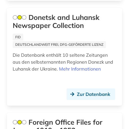
deutscher einwanderer (1)
Donetsk and Luhansk
deutscher gewerkschaftsbund (1)
Newspaper Collection
deutscher idealismus (1)
FID
deutscher orden (2)
DEUTSCHLANDWEIT FREI, DFG-GEFÖRDERTE LIZENZ
deutsches reich (2)
Die Datenbank enthält 10 seltene Zeitungen
aus den selbsternannten Regionen Donezk und
deutsches reich. reichsregierung (1)
Luhansk der Ukraine.
Mehr Informationen
deutsches sprachgebiet (10)
deutschland (49)
Zur Datenbank
deutschland &amp;lt ddr&amp;gt (1)
deutschland &amp;lt sowjetische
zone&amp;gt (1)
Foreign Office Files for
deutschland (bundesrepublik) (2)