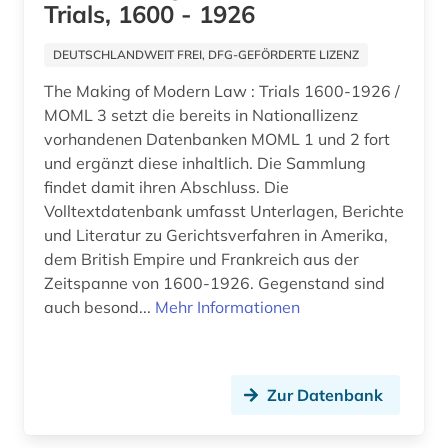
baden-württemberg (1)
Trials, 1600 - 1926
Portugal (3)
balkanromanistik (1)
DEUTSCHLANDWEIT FREI, DFG-GEFÖRDERTE LIZENZ
Rheinland-Pfalz (5)
ballangen (1)
The Making of Modern Law : Trials 1600-1926 /
Roemisches Reich (2)
MOML 3 setzt die bereits in Nationallizenz
ballett (1)
vorhandenen Datenbanken MOML 1 und 2 fort
Rumänien (3)
und ergänzt diese inhaltlich. Die Sammlung
baltikum (2)
findet damit ihren Abschluss. Die
Russland, Sowjetunion (29)
bartensleben <familie> (1)
Volltextdatenbank umfasst Unterlagen, Berichte
Saarland (1)
und Literatur zu Gerichtsverfahren in Amerika,
barßel (1)
dem British Empire und Frankreich aus der
Sachsen (10)
Zeitspanne von 1600-1926. Gegenstand sind
baudenkmal (1)
auch besond...
Mehr Informationen
Schleswig-Holstein (1)
bauernhof (2)
Schweden (140)
bauingenieurwesen (1)
Schweiz (16)
Zur Datenbank
bauwerk (1)
Serbien (3)