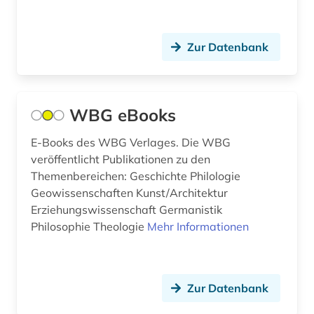
dedesdorf (1)
defa-studio für spielfilme (1)
Zur Datenbank
denkmal (3)
der blaue reiter (1)
WBG eBooks
design (8)
E-Books des WBG Verlages. Die WBG
deutsch (9)
veröffentlicht Publikationen zu den
Themenbereichen: Geschichte Philologie
deutsch-deutsche beziehungen (1)
Geowissenschaften Kunst/Architektur
Erziehungswissenschaft Germanistik
deutsche film ag (1)
Philosophie Theologie
Mehr Informationen
deutsche film gmbh (1)
deutsche gesellschaft für soziologie (1)
Zur Datenbank
deutsche ostgebiete (1)