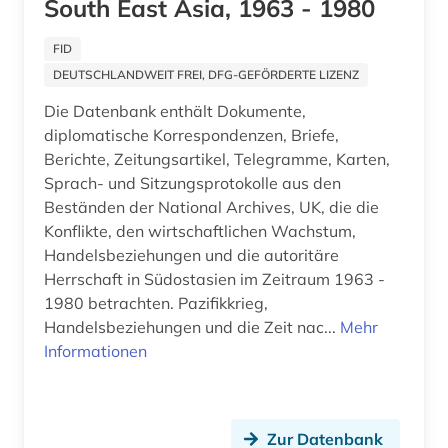
South East Asia, 1963 - 1980
drittes reich (7)
druckgeschichte (2)
FID
DEUTSCHLANDWEIT FREI, DFG-GEFÖRDERTE LIZENZ
druckgrafik (1)
Die Datenbank enthält Dokumente,
druckgraphik (1)
diplomatische Korrespondenzen, Briefe,
Berichte, Zeitungsartikel, Telegramme, Karten,
druckschrift (1)
Sprach- und Sitzungsprotokolle aus den
Beständen der National Archives, UK, die die
druckwerk (2)
Konflikte, den wirtschaftlichen Wachstum,
dynastie (2)
Handelsbeziehungen und die autoritäre
Herrschaft in Südostasien im Zeitraum 1963 -
dänemark (113)
1980 betrachten. Pazifikkrieg,
Handelsbeziehungen und die Zeit nac...
Mehr
dänisch-hallische mission (1)
Informationen
dønna (1)
e-learning (1)
Zur Datenbank