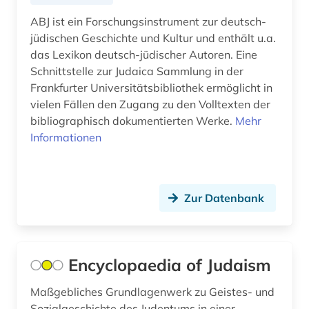
bundesarchiv (koblenz) (1)
ABJ ist ein Forschungsinstrument zur deutsch-
jüdischen Geschichte und Kultur und enthält u.a.
bundesarchiv-bildarchiv (1)
das Lexikon deutsch-jüdischer Autoren. Eine
Schnittstelle zur Judaica Sammlung in der
bundesregierung (1)
Frankfurter Universitätsbibliothek ermöglicht in
vielen Fällen den Zugang zu den Volltexten der
bundestag (3)
bibliographisch dokumentierten Werke.
Mehr
bunker (1)
Informationen
burgen (1)
byzantinisches reich (1)
Zur Datenbank
byzantinistik (2)
byzanz (1)
Encyclopaedia of Judaism
båtsfjord (1)
Maßgebliches Grundlagenwerk zu Geistes- und
bærum (1)
Sozialgeschichte des Judentums in einer