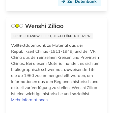
Zur Datenbank
beneluxländer (1)
USA (65)
bergbau (1)
Ukraine (10)
bergen (2)
Wenshi Ziliao
Ungarn (7)
bergen (norwegen) (2)
DEUTSCHLANDWEIT FREI, DFG-GEFÖRDERTE LIZENZ
Vatikanstadt (1)
bericht (1)
Volltextdatenbank zu Material aus der
Zypern (1)
Republikzeit Chinas (1911-1949) und der VR
berlin (2)
China aus den einzelnen Kreisen und Provinzen
Chinas. Bei diesem Material handelt es sich um
bern (1)
bibliographisch schwer nachzuweisende Titel,
berne <wesermarsch> (1)
die ab 1960 zusammengestellt wurden, um
Informationen aus den Regionen historisch und
beruf (1)
aktuell zur Verfügung zu stellen. Wenshi Ziliao
ist eine wichtige historische und sozialhist...
beschluss (1)
Mehr Informationen
besetzung (3)