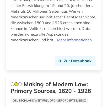
Kanada (10)
seiner Entwicklung im 19. und 20. Jahrhundert.
augenzeuge (1)
Mehr als 10 Millionen Seiten aus Werken
Kroatien (3)
amerikanischer und britischer Rechtsgeschichte,
augenzeugenbericht (1)
die zwischen 1800 und 1926 erschienen sind,
Lettland (4)
augsburg (1)
können im Volltext recherchiert werden. Dabei
werden nahezu alle Aspekte des
Liechtenstein (4)
auktionshaus (1)
amerikanischen und brit...
Mehr Informationen
Litauen (8)
ausbildung (1)
Luxemburg (1)
ausgrabung (2)
Zur Datenbank
Makedonien (2)
ausstellung (3)
Mecklenburg-Vorpommern (2)
ausstellungskatalog (1)
Making of Modern Law:
Mittelamerika (9)
australien (5)
Primary Sources, 1620 - 1926
Moldawien (2)
auswanderer (1)
DEUTSCHLANDWEIT FREI, DFG-GEFÖRDERTE LIZENZ
Montenegro (3)
auswanderung (7)