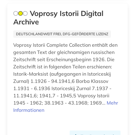
bayerische motoren-werke (1)
Skandinavien (5)
Voprosy Istorii Digital
bayerische staatsbibliothek (1)
Archive
Slowakei (9)
bayerische staatsgemäldesammlungen (1)
Slowenien (4)
DEUTSCHLANDWEIT FREI, DFG-GEFÖRDERTE LIZENZ
bayern (12)
Voprosy Istorii Complete Collection enthält den
Spanien (12)
bayern. bayerische staatsregierung (1)
gesamten Text der gleichnamigen russischen
Suedamerika (12)
Zeitschrift seit Erscheinungsbeginn 1926. Die
beamter (1)
Zeitschrift ist in folgenden Teilen erschienen:
Suedasien (4)
Istorik-Marksist (aufgegangen in Istoriceskij
begräbnis (1)
Zurnal) 1.1926 - 94.1941,6 Borba Klassov
Suedostasien (3)
behringwerke (1)
1.1931 - 6.1936 Istoriceskij Zurnal 7.1937 -
Suedosteuropa (5)
11.1941,6; 1941,7 - 1945,5 Voprosy Istorii
behörde (1)
1945 - 1962; 38.1963 - 43.1968; 1969...
Mehr
Thueringen (5)
Informationen
belgien (6)
Tschechische Republik (10)
belletristik (1)
Tuerkei (1)