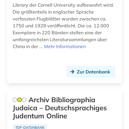
Library der Cornell University aufbewahrt wird.
brünn (1)
Die größtenteils in englischer Sprache
verfassten Flugblätter wurden zwischen ca.
buch (3)
1750 und 1929 veröffentlicht. Die ca. 12.000
buchdruck (2)
Exemplare in 220 Bänden stellen eine der
umfangreichsten Literatursammlungen über
buchdrucker (2)
China in der ...
Mehr Informationen
buchhandel (3)
buchhändler (1)
Zur Datenbank
buchkunst (1)
buchwesen (4)
Archiv Bibliographia
buchwissenschaft (1)
Judaica – Deutschsprachiges
buddhismus (1)
Judentum Online
bundesarchiv (1)
TOP-DATENBANK