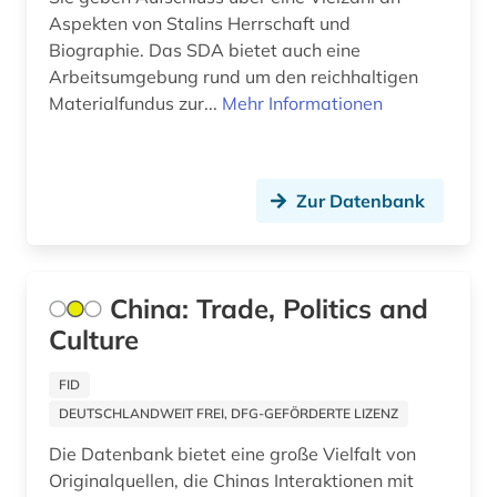
bohuslän (1)
Aspekten von Stalins Herrschaft und
Biographie. Das SDA bietet auch eine
bollnäs (1)
Arbeitsumgebung rund um den reichhaltigen
Materialfundus zur...
Mehr Informationen
bonaparte (familie) (1)
borgholm (1)
Zur Datenbank
bornholm (2)
bosnien-herzegowina (1)
botanik (1)
China: Trade, Politics and
Culture
brabrand (1)
brake (1)
FID
DEUTSCHLANDWEIT FREI, DFG-GEFÖRDERTE LIZENZ
brandenburg (3)
Die Datenbank bietet eine große Vielfalt von
brandförsäkringsverket (1)
Originalquellen, die Chinas Interaktionen mit