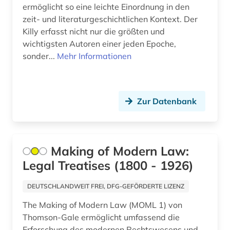
ermöglicht so eine leichte Einordnung in den
Griechenland (2)
asien (8)
zeit- und literaturgeschichtlichen Kontext. Der
Griechenland (Altertum) (4)
Killy erfasst nicht nur die größten und
asienforschung (2)
wichtigsten Autoren einer jeden Epoche,
Großbritannien (39)
sonder...
Mehr Informationen
assyriologie (1)
Hamburg (6)
astronomie (1)
Hessen (6)
atlas (6)
Zur Datenbank
Irland (4)
audiodatei (3)
Island (13)
audiovisuelles material (2)
Making of Modern Law:
Israel (15)
Legal Treatises (1800 - 1926)
aufgebot (1)
Italien (13)
aufklärung (1)
DEUTSCHLANDWEIT FREI, DFG-GEFÖRDERTE LIZENZ
Japan (6)
The Making of Modern Law (MOML 1) von
aufsatz (1)
Thomson-Gale ermöglicht umfassend die
Jugoslawien (3)
aufsatzsammlung (3)
Erforschung des modernen Rechtswesens und