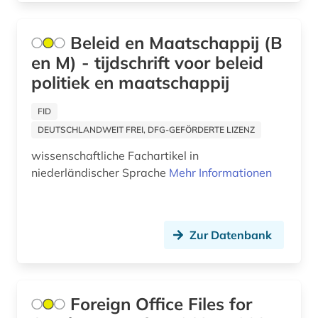
diplomatie (1)
diskriminierung (1)
Beleid en Maatschappij (B
displaced person (1)
en M) - tijdschrift voor beleid
politiek en maatschappij
divina commedia (2)
FID
dogmatik (2)
DEUTSCHLANDWEIT FREI, DFG-GEFÖRDERTE LIZENZ
dokument (4)
wissenschaftliche Fachartikel in
niederländischer Sprache
Mehr Informationen
dokumentarfilm (1)
donezk (ukraine) (1)
dorf (1)
Zur Datenbank
drente (1)
dresden (1)
Foreign Office Files for