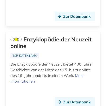
chinesisch (2)
Zur Datenbank
christentum (5)
christian christensen (1)
christiania (1)
Enzyklopädie der Neuzeit
online
christianshavn (1)
TOP-DATENBANK
christliche kunst (1)
Die Enzyklopädie der Neuzeit bietet 400 Jahre
christliche literatur (4)
Geschichte von der Mitte des 15. bis zur Mitte
des 19. Jahrhunderts in einem Werk.
Mehr
christliche mission (1)
Informationen
chronologie (1)
churchill, winston (1)
Zur Datenbank
commonwealth (10)