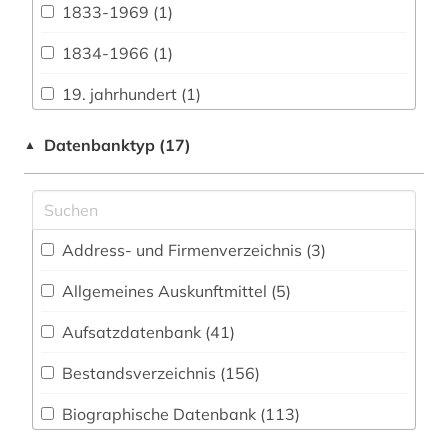
1833-1969 (1)
Biologie, Biotechnologie (17)
1834-1966 (1)
Buch- und Bibliothekswesen,
Informationswissenschaft (37)
19. jahrhundert (1)
Chemie und Pharmazie (8)
1941-1945 (1)
Datenbanktyp (17)
▲
Elektrotechnik, Elektronik, Nachrichtentechnik
1948-1980 (1)
(4)
aalborg (1)
Energietechnik (3)
Address- und Firmenverzeichnis (3
)
aarhus (5)
Ethnologie (77)
Allgemeines Auskunftmittel (5
)
abbildungen (1)
Geographie (51)
Aufsatzdatenbank (41
)
abfluss (1)
Geowissenschaften (12)
Bestandsverzeichnis (156
)
abgeordneter (2)
Germanistik. Niederlandistik. Skandinavistik
(48)
Biographische Datenbank (113
)
abraham (1)