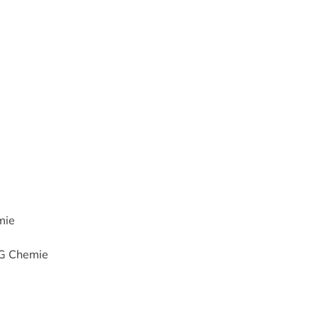
mie
SG Chemie