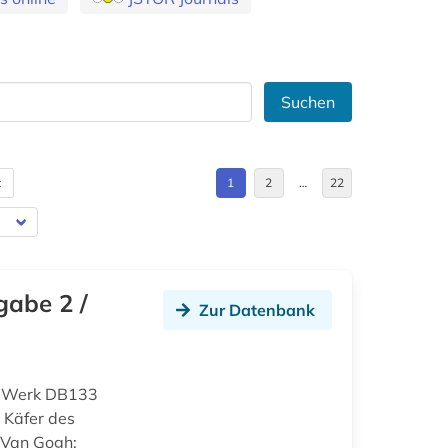
Suchen
t
1
2
…
22
gabe 2 /
Zur Datenbank
d Werk DB133
 Käfer des
 Van Gogh: