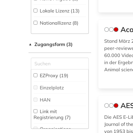
and criticism (1)
Regionalbibliographie
(8
)
Lokale Lizenz (13)
anleitung (1)
Gesundheitswissenschaften
Portal (72
)
(1)
Nationallizenz (8)
anthologie (2)
Aca
Sammlung Nicht-
Informatik (14)
Textueller-Materialien
anthropologie (3)
Stand März 2
(37
)
Klassische
Zugangsform (3)
▲
peer-reviewe
Philologie.
antike (1)
Volltextdatenbank
60.000 Video
Byzantinistik.
(212
)
Mittellateinische und
app (2)
in der Ergebn
Neugriechische
Animal scien
Wörterbuch,
Philologie. Neulatein
arabische staaten
EZProxy (19)
Enzyklopädie,
(38)
(1)
Nachschlagwerk (96
)
Einzelplatz
Kunstgeschichte (67)
arabistik (1)
Zeitung (2
)
HAN
arbeiterbewegung
Maschinenbau (3)
AES
Zeitungs-,
(1)
Link mit
Zeitschriftenbibliographie
Mathematik (18)
Die AES E-Li
Registrierung (7)
(2
)
architektur (3)
Journal of t
Medien- und
Organisations-
von 1953 bis