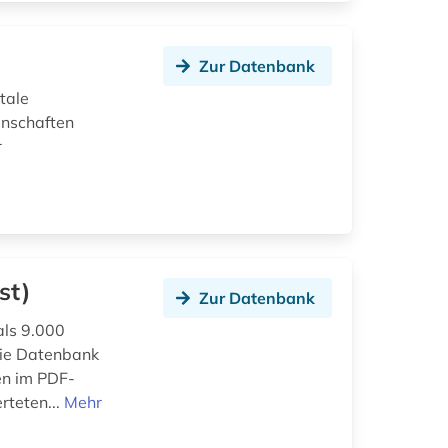
Zur Datenbank
itale
enschaften
r
st)
Zur Datenbank
als 9.000
 die Datenbank
en im PDF-
rteten...
Mehr