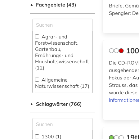
Fachgebiete (43)
▲
Briefe, Gem
Spengler: De
Agrar- und
Forstwissenschaft,
Gartenbau,
100
Ernährungs- und
Haushaltswissenschaft
Die CD-ROM 
(12)
ausgehenden 
Fokus der Au
Allgemeine
Strauss, das
Naturwissenschaft (17)
wurde diese 
Allgemeine und
Informatione
Schlagwörter (766)
fachübergreifende
▲
Datenbanken (65)
Allgemeine und
vergleichende Sprach-
und
19t
1300 (1)