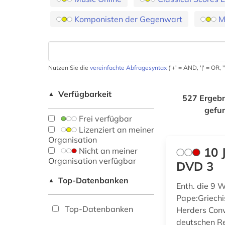
Komponisten der Gegenwart
M
Nutzen Sie die
vereinfachte Abfragesyntax
('+' = AND, '|' = OR,
Verfügbarkeit
▲
527 Ergebn
gefu
Frei verfügbar
Lizenziert an meiner
Organisation
10 
Nicht an meiner
Organisation verfügbar
DVD 3
Top-Datenbanken
▲
Enth. die 9
Pape:Griech
Top-Datenbanken
Herders Conv
deutschen R