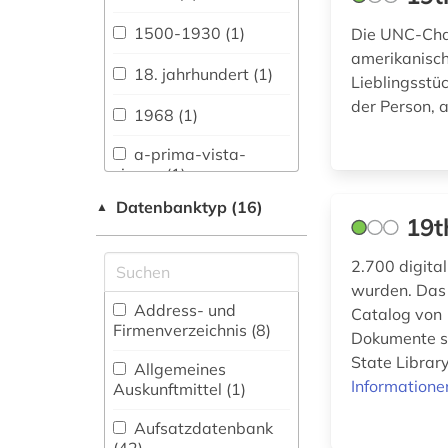
Literaturwissenschaft.
Indogermanistik.
1500-1930 (1)
Die UNC-Chap
Außereuropäische
amerikanisch
Sprachen und
18. jahrhundert (1)
Lieblingsstü
Literaturen (62)
der Person, 
1968 (1)
Anglistik.
Amerikanistik (57)
a-prima-vista-
singen (1)
Archäologie (29)
Datenbanktyp (16)
▲
a-prima-vista-spiel
19t
Architektur,
(1)
Bauingenieur- und
Vermessungswesen
2.700 digital
adressbuch (1)
(27)
wurden. Das 
Address- und
Catalog von
adresse (1)
Biologie,
Firmenverzeichnis (8
)
Dokumente st
Biotechnologie (21)
adressverzeichnis
State Librar
Allgemeines
(2)
Buch- und
Informatione
Auskunftmittel (1
)
Bibliothekswesen,
adreßbuch (1)
Informationswissenschaft
Aufsatzdatenbank
(32)