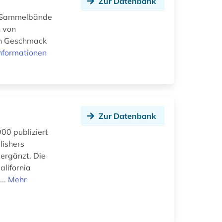
Zur Datenbank
25 Sammelbände
n von
hen Geschmack
nformationen
Zur Datenbank
900 publiziert
lishers
ergänzt. Die
lifornia
...
Mehr