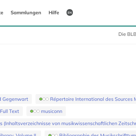
te
Sammlungen
Hilfe
EN
Die BL
nd Gegenwart
Répertoire International des Sources 
Full Text
musiconn
 (Inhaltsverzeichnisse von musikwissenschaftlichen Zeitschr
ibrary. Volume II.
Bibliographie des Musikschrifttum