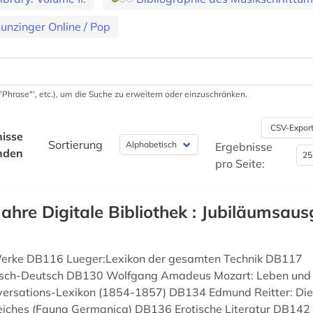
unzinger Online / Pop
 '"Phrase"', etc.), um die Suche zu erweitern oder einzuschränken.
CSV-Expor
isse
Sortierung
Ergebnisse
nden
pro Seite:
Jahre Digitale Bibliothek : Jubiläumsaus
 Werke DB116 Lueger:Lexikon der gesamten Technik DB117
isch-Deutsch DB130 Wolfgang Amadeus Mozart: Leben un
ersations-Lexikon (1854-1857) DB134 Edmund Reitter: Die
eiches (Fauna Germanica) DB136 Erotische Literatur DB142