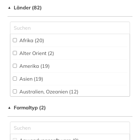
Länder (82)
aktieninformationen (4)
▲
aktienkurse (1)
aktienmarkt (1)
Afrika (20)
alexander von humboldt (1)
Alter Orient (2)
allgemeines sozialversicherungsgesetz (1)
Amerika (19)
allgemeines verwaltungsrecht (1)
Asien (19)
allierte (1)
Australien, Ozeanien (12)
alltag (1)
Baden-Wuerttemberg (11)
Formaltyp (2)
▲
aloys ludwig (1)
Baltikum (1)
alpen (1)
Bayern (45)
altbaumodernisierung (1)