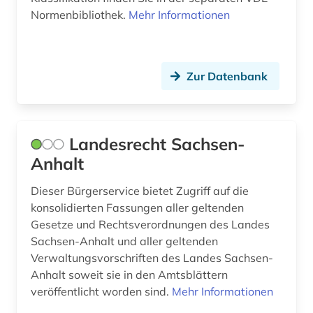
aufführung (1)
Normenbibliothek.
Mehr Informationen
aufgabensammlung (10)
auflagenhöhe (1)
Zur Datenbank
aufmaß (1)
aufsatzsammlung (2)
Landesrecht Sachsen-
aufsätze (1)
Anhalt
august wilhelm iffland (1)
Dieser Bürgerservice bietet Zugriff auf die
konsolidierten Fassungen aller geltenden
auktion (1)
Gesetze und Rechtsverordnungen des Landes
auktionshaus (2)
Sachsen-Anhalt und aller geltenden
Verwaltungsvorschriften des Landes Sachsen-
auktionskatalog (5)
Anhalt soweit sie in den Amtsblättern
veröffentlicht worden sind.
Mehr Informationen
auktionspreis (1)