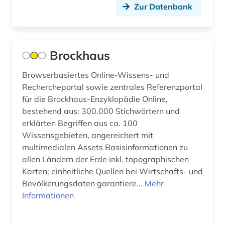
arie (1)
Zur Datenbank
Suedosteuropa (1)
aristoteles (1)
Thueringen (3)
arizona (1)
Brockhaus
Tschechische Republik (5)
arktis (1)
Browserbasiertes Online-Wissens- und
Tuerkei (2)
armenfürsorge (2)
Rechercheportal sowie zentrales Referenzportal
USA (50)
für die Brockhaus-Enzyklopädie Online,
armut (2)
bestehend aus: 300.000 Stichwörtern und
Ukraine (1)
erklärten Begriffen aus ca. 100
armutspolitik (1)
Wissensgebieten, angereichert mit
Ungarn (2)
arneimittel (1)
multimedialen Assets Basisinformationen zu
Zypern (1)
allen Ländern der Erde inkl. topographischen
arneistoffe (1)
Karten; einheitliche Quellen bei Wirtschafts- und
Bevölkerungsdaten garantiere...
Mehr
art (2)
Informationen
artenreichtum (2)