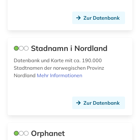
ausbau (1)
Zur Datenbank
ausbau (1)
ausbildung (2)
ausenhandelswirtschaft (1)
Stadnamn i Nordland
ausfalleffekt (1)
Datenbank und Karte mit ca. 190.000
Stadtnamen der norwegischen Provinz
ausgabe (1)
Nordland
Mehr Informationen
ausgestorbene (1)
ausgrabung (2)
Zur Datenbank
ausland (1)
auslandsaufenthalt (1)
Orphanet
auslandsinvestition (2)