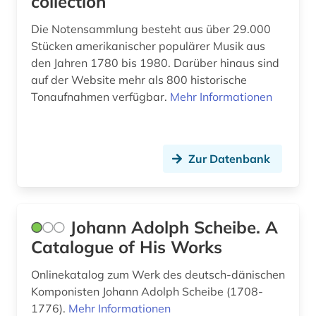
collection
bauingenieurwesen (1)
Die Notensammlung besteht aus über 29.000
baukostenermittlung (1)
Stücken amerikanischer populärer Musik aus
den Jahren 1780 bis 1980. Darüber hinaus sind
bauleistung (1)
auf der Website mehr als 800 historische
baum (3)
Tonaufnahmen verfügbar.
Mehr Informationen
baumart (1)
baumaschine (1)
Zur Datenbank
baumaschinen (1)
baumaßnahme (1)
Johann Adolph Scheibe. A
baumkrankheiten (1)
Catalogue of His Works
baumschäden (1)
Onlinekatalog zum Werk des deutsch-dänischen
Komponisten Johann Adolph Scheibe (1708-
baumschädlinge (1)
1776).
Mehr Informationen