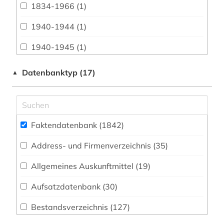
Chemie und Pharmazie (209)
1834-1966 (1)
Elektrotechnik, Elektronik, Nachrichtentechnik
1940-1944 (1)
(41)
1940-1945 (1)
Energietechnik (58)
1948-1980 (1)
Datenbanktyp (17)
▲
Geographie (102)
3d-karte (1)
Geowissenschaften (71)
3r-prinzip (2)
Germanistik. Niederlandistik. Skandinavistik
(68)
Faktendatenbank (1842
)
aacr (1)
Geschichte der Pädagogik und des
Address- und Firmenverzeichnis (35
)
aarhus (3)
Bildungswesens (1)
Allgemeines Auskunftmittel (19
)
abbaubarer kunststoff (1)
Gesundheitswissenschaften (25)
Aufsatzdatenbank (30
)
abbildung (1)
Informatik (19)
Bestandsverzeichnis (127
)
abbildungen (1)
Klassische Philologie. Byzantinistik.