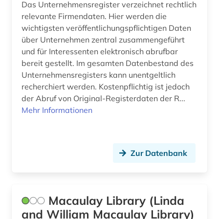
Das Unternehmensregister verzeichnet rechtlich
ausweis (1)
relevante Firmendaten. Hier werden die
wichtigsten veröffentlichungspflichtigen Daten
ausweisung (1)
über Unternehmen zentral zusammengeführt
und für Interessenten elektronisch abrufbar
autobiographie (1)
bereit gestellt. Im gesamten Datenbestand des
außenhandel (8)
Unternehmensregisters kann unentgeltlich
recherchiert werden. Kostenpflichtig ist jedoch
außenhandel mit industriegütern (3)
der Abruf von Original-Registerdaten der R...
Mehr Informationen
außenhandelsfinanzierung (1)
außenhandelsstatistik (5)
außenministerium (2)
Zur Datenbank
außenpolitik (2)
außenwirtschaft (2)
Macaulay Library (Linda
and William Macaulay Library)
außenwirtschaftspolitik (1)