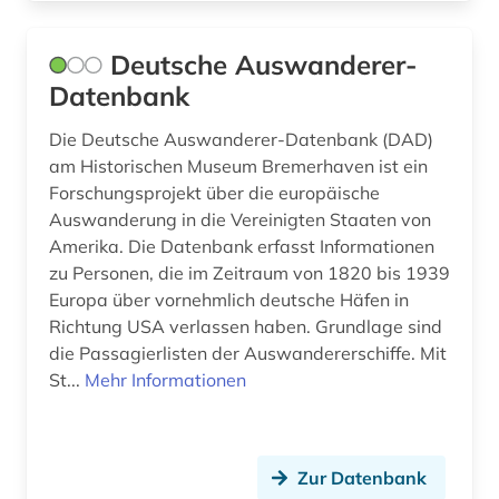
bevölkerungsstatistik (10)
Deutsche Auswanderer-
bevölkerungsumfrage (1)
Datenbank
bewaffneter konflikt (1)
Die Deutsche Auswanderer-Datenbank (DAD)
am Historischen Museum Bremerhaven ist ein
bezeichnung (1)
Forschungsprojekt über die europäische
bezirk unterfranken mandatsträger
Auswanderung in die Vereinigten Staaten von
geschichte 1829 (1)
Amerika. Die Datenbank erfasst Informationen
zu Personen, die im Zeitraum von 1820 bis 1939
bezugsmaterial (2)
Europa über vornehmlich deutsche Häfen in
Richtung USA verlassen haben. Grundlage sind
bibliografie (7)
die Passagierlisten der Auswandererschiffe. Mit
bibliografieren (1)
St...
Mehr Informationen
bibliographie (2)
bibliometrie (1)
Zur Datenbank