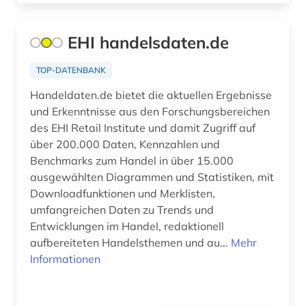
Italien (12)
anlage (1)
Japan (6)
EHI handelsdaten.de
anleger (1)
Jugoslawien (1)
TOP-DATENBANK
annotierte sprachdatenbank (1)
Kanada (11)
Handeldaten.de bietet die aktuellen Ergebnisse
anorganische chemie (5)
und Erkenntnisse aus den Forschungsbereichen
Korea (1)
des EHI Retail Institute und damit Zugriff auf
anorganische verbindungen (1)
über 200.000 Daten, Kennzahlen und
Kroatien (1)
Benchmarks zum Handel in über 15.000
anpassung (1)
ausgewählten Diagrammen und Statistiken, mit
Lettland (3)
anschrift (1)
Downloadfunktionen und Merklisten,
Liechtenstein (2)
umfangreichen Daten zu Trends und
anthologie (2)
Entwicklungen im Handel, redaktionell
Litauen (3)
aufbereiteten Handelsthemen und au...
Mehr
anthropogene klimaänderung (1)
Informationen
Luxemburg (3)
antibiotikaresistenz (1)
Malta (1)
antifaschismus (1)