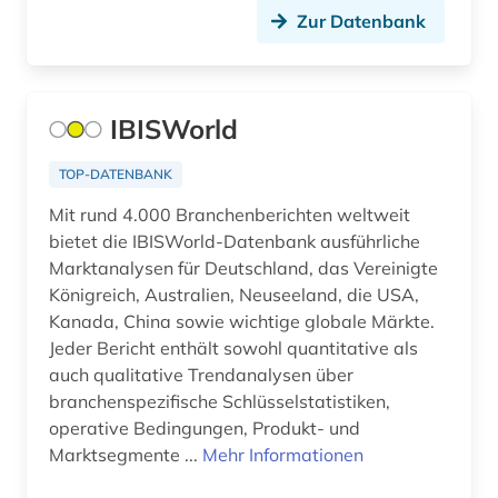
Mecklenburg-Vorpommern (7)
Zur Datenbank
antike (2)
Mittelamerika (5)
antisemitismus (2)
Montenegro (1)
IBISWorld
anwendungsbeispiele (1)
Niederlande (20)
TOP-DATENBANK
anästhesie (1)
Niedersachsen (6)
Mit rund 4.000 Branchenberichten weltweit
apartheid (1)
bietet die IBISWorld-Datenbank ausführliche
Nordamerika (4)
Marktanalysen für Deutschland, das Vereinigte
apotheke (1)
Nordrhein-Westfalen (3)
Königreich, Australien, Neuseeland, die USA,
aquakultur (1)
Kanada, China sowie wichtige globale Märkte.
Norwegen (40)
Jeder Bericht enthält sowohl quantitative als
arabisch (1)
auch qualitative Trendanalysen über
Oesterreich (51)
branchenspezifische Schlüsselstatistiken,
arabische staaten (1)
operative Bedingungen, Produkt- und
Ostasien (2)
arachnologie (1)
Marktsegmente ...
Mehr Informationen
Osteuropa (5)
arbeit (9)