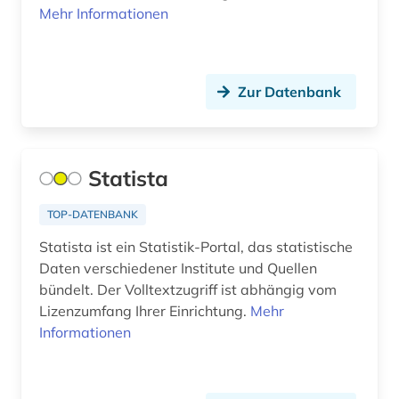
arbeitssicherheit (3)
Mehr Informationen
Schleswig-Holstein (1)
arbeitstherapie (1)
Schweden (85)
arbeitszeiterfassung (1)
Zur Datenbank
Schweiz (26)
archareen (1)
Serbien (2)
architekt (2)
Skandinavien (3)
Statista
architektur (16)
Slowakei (3)
TOP-DATENBANK
archiv (14)
Slowenien (4)
Statista ist ein Statistik-Portal, das statistische
archäobotanik (1)
Daten verschiedener Institute und Quellen
Spanien (5)
bündelt. Der Volltextzugriff ist abhängig vom
archäologie (9)
Lizenzumfang Ihrer Einrichtung.
Mehr
Suedamerika (6)
archäologische stätte (1)
Informationen
Suedasien (3)
argentinien (1)
Suedostasien (3)