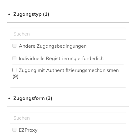
Rechtswissenschaft (108)
adel (2)
Zeitungs-, Zeitschriftenbibliographie (2
)
Soziologie (142)
Zugangstyp (1)
▲
adelsfamilie (1)
Sport (6)
adressbuch (3)
Statistik (4)
adressen (1)
Andere Zugangsbedingungen
Technik (67)
adressverzeichnis (3)
Individuelle Registrierung erforderlich
Werkstoffwissenschaften und
aerospace (1)
Fertigungstechnik (84)
Zugang mit Authentifizierungsmechanismen
(9)
afrika (6)
Wirtschaftswissenschaften (434)
Wissenschaftskunde, Forschung, Hochschul-,
agder (2)
Zugangsform (3)
Museumswesen (22)
▲
agrarforschung (1)
agrargeschichte (1)
EZProxy
agrarmarkt (2)