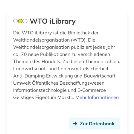
Europa (99)
amerika (3)
Finnland (14)
WTO iLibrary
amerikanisches englisch (1)
Frankreich (20)
Die WTO iLibrary ist die Bibliothek der
ammoniten (1)
Welthandelsorganisation (WTO). Die
Griechenland (1)
amphibien (1)
Welthandelsorganisation publiziert jedes Jahr
Griechenland (Altertum) (2)
ca. 70 neue Publikationen zu verschiedenen
amtliche statistik (1)
Themen des Handels. Zu diesen Themen zählen:
Großbritannien (24)
Landwirtschaft und Lebensmittelsicherheit
analyse (2)
Anti-Dumping Entwicklung und Bauwirtschaft
Hamburg (1)
analytische chemie (3)
Umwelt Öffentliches Beschaffungswesen
Hessen (3)
Informationstechnologie und E-Commerce
analytische methoden (1)
Geistiges Eigentum Markt...
Mehr Informationen
Irland (3)
anatomie (9)
Island (12)
angewandte kunst (1)
Zur Datenbank
Israel (3)
anglikanische kirche der provinz uganda (1)