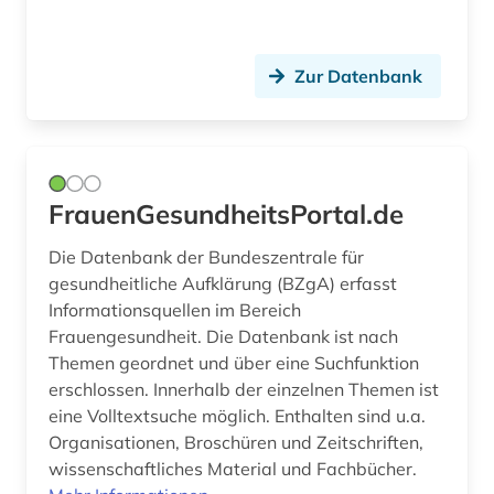
bauwerk (1)
bauwesen (2)
Zur Datenbank
bayern (27)
bedrohte (1)
bedrohte pflanzen (1)
FrauenGesundheitsPortal.de
bedrohte sprache (1)
Die Datenbank der Bundeszentrale für
gesundheitliche Aufklärung (BZgA) erfasst
bedrohte tiere (1)
Informationsquellen im Bereich
beethoven (1)
Frauengesundheit. Die Datenbank ist nach
Themen geordnet und über eine Suchfunktion
behandlung (1)
erschlossen. Innerhalb der einzelnen Themen ist
eine Volltextsuche möglich. Enthalten sind u.a.
behinderung (2)
Organisationen, Broschüren und Zeitschriften,
wissenschaftliches Material und Fachbücher.
behörde (1)