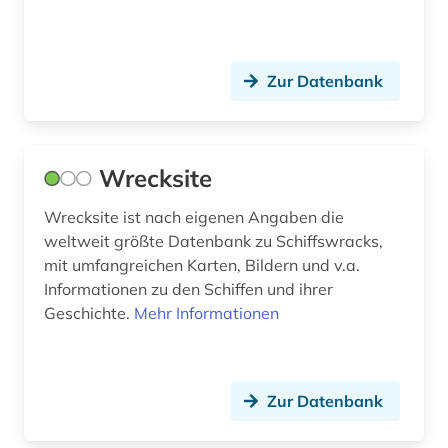
berlin (7)
berliner mauer (1)
Zur Datenbank
beruf (1)
berufe (1)
Wrecksite
berufliche fortbildung (2)
Wrecksite ist nach eigenen Angaben die
berufsforschung (1)
weltweit größte Datenbank zu Schiffswracks,
mit umfangreichen Karten, Bildern und v.a.
berufskrankheit (1)
Informationen zu den Schiffen und ihrer
berufsschule (1)
Geschichte.
Mehr Informationen
berufung professur (2)
besatzung (2)
Zur Datenbank
beschwerde (1)