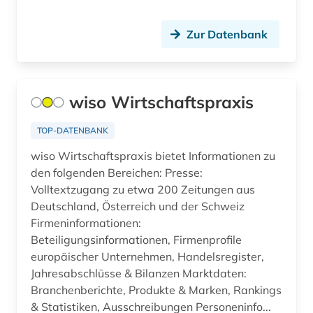
Ostmitteleuropa (2)
arbeitplatz (1)
Zur Datenbank
Palaestina (1)
arbeitslosigkeit (4)
Polen (6)
arbeitsmarkt (3)
wiso Wirtschaftspraxis
Portugal (1)
arbeitsmarktforschung (1)
Rheinland-Pfalz (5)
TOP-DATENBANK
arbeitsmarktstatistik (2)
wiso Wirtschaftspraxis bietet Informationen zu
Roemisches Reich (2)
arbeitsmedizin (1)
den folgenden Bereichen: Presse:
Rumänien (1)
Volltextzugang zu etwa 200 Zeitungen aus
arbeitsplanung (1)
Deutschland, Österreich und der Schweiz
Russland, Sowjetunion (4)
Firmeninformationen:
arbeitsproduktivität (3)
Beteiligungsinformationen, Firmenprofile
Saarland (2)
europäischer Unternehmen, Handelsregister,
arbeitsrecht (1)
Sachsen (5)
Jahresabschlüsse & Bilanzen Marktdaten:
arbeitsschutz (6)
Branchenberichte, Produkte & Marken, Rankings
Sachsen-Anhalt (2)
& Statistiken, Ausschreibungen Personeninfo...