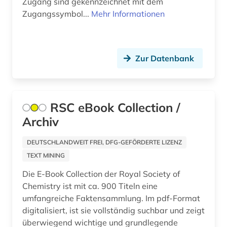
Zugang sind gekennzeichnet mit dem
arzneimittelmarkt (3)
Zugangssymbol...
Mehr Informationen
arzneimittelprüfung (1)
arzneimittelrezeptor (1)
Zur Datenbank
arzneimittelsicherheit (1)
arzneimittelwechselwirkung (1)
RSC eBook Collection /
arzneimittelzulassung (1)
Archiv
arzneipflanzen (1)
DEUTSCHLANDWEIT FREI, DFG-GEFÖRDERTE LIZENZ
arzneistoffe (2)
TEXT MINING
aschach (1)
Die E-Book Collection der Royal Society of
Chemistry ist mit ca. 900 Titeln eine
asean-staaten (1)
umfangreiche Faktensammlung. Im pdf-Format
digitalisiert, ist sie vollständig suchbar und zeigt
asiatisch-pazifischer raum (2)
überwiegend wichtige und grundlegende