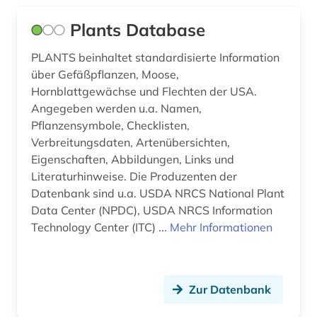
betriebsanalyse (1)
Plants Database
betriebsdaten (7)
PLANTS beinhaltet standardisierte Information
über Gefäßpflanzen, Moose,
betriebsrat (1)
Hornblattgewächse und Flechten der USA.
betriebssicherheitsverordnung (2015) (1)
Angegeben werden u.a. Namen,
Pflanzensymbole, Checklisten,
betriebssystem (1)
Verbreitungsdaten, Artenübersichten,
Eigenschaften, Abbildungen, Links und
betriebswirtschaft (2)
Literaturhinweise. Die Produzenten der
Datenbank sind u.a. USDA NRCS National Plant
betriebswirtschaftslehre (1)
Data Center (NPDC), USDA NRCS Information
beutekunst (2)
Technology Center (ITC) ...
Mehr Informationen
bevölkerung (6)
bevölkerungsentwicklung (4)
Zur Datenbank
bevölkerungsforschung (1)