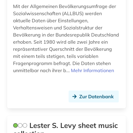
bankgeheimnis (1)
Mit der Allgemeinen Bevölkerungsumfrage der
Sozialwissenschaften (ALLBUS) werden
bankwesen (2)
aktuelle Daten über Einstellungen,
bantusprachen (1)
Verhaltensweisen und Sozialstruktur der
Bevölkerung in der Bundesrepublik Deutschland
bargheer (1)
erhoben. Seit 1980 wird alle zwei Jahre ein
repräsentativer Querschnitt der Bevölkerung
bat-wert (1)
mit einem teils stetigen, teils variablen
Fragenprogramm befragt. Die Daten stehen
bauabrechnung (1)
unmittelbar nach ihrer b...
Mehr Informationen
bauakademie (1)
baubetrieb (2)
Zur Datenbank
baudenkmal (3)
bauernhof (5)
Lester S. Levy sheet music
baugeräte (1)