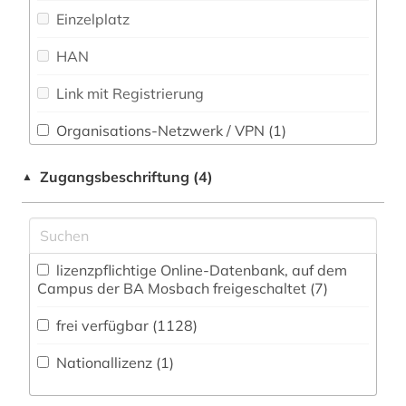
Einzelplatz
agrarprodukt (2)
HAN
agrarsoziologie (1)
Link mit Registrierung
agrarwirtchaft (1)
agrarwirtschaft (1)
Organisations-Netzwerk / VPN (1)
Shibboleth (1)
agrarwissenschaft (1)
Zugangsbeschriftung (4)
▲
Zugriff vor Ort (1)
ahnenforschung (1)
akademie der künste (1)
lizenzpflichtige Online-Datenbank, auf dem
akademie der wissenschaften (1)
Campus der BA Mosbach freigeschaltet (7)
akte (1)
frei verfügbar (1128)
aktie (3)
Nationallizenz (1)
aktienanalyse (4)