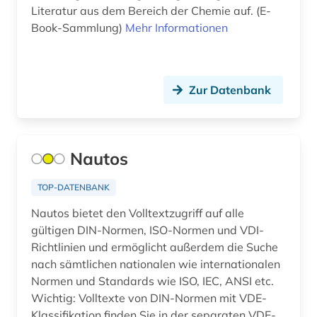
asien (1)
Literatur aus dem Bereich der Chemie auf. (E-
Book-Sammlung)
Mehr Informationen
asien-pazifik (1)
astronomie (3)
Zur Datenbank
astrophysik (1)
asyl (2)
atlas (13)
Nautos
atmosphäre (1)
TOP-DATENBANK
attentat (1)
Nautos bietet den Volltextzugriff auf alle
gültigen DIN-Normen, ISO-Normen und VDI-
audiovisuelle medien (1)
Richtlinien und ermöglicht außerdem die Suche
nach sämtlichen nationalen wie internationalen
aufenthalt (1)
Normen und Standards wie ISO, IEC, ANSI etc.
Wichtig: Volltexte von DIN-Normen mit VDE-
aufenthaltsrecht (1)
Klassifikation finden Sie in der separaten VDE-