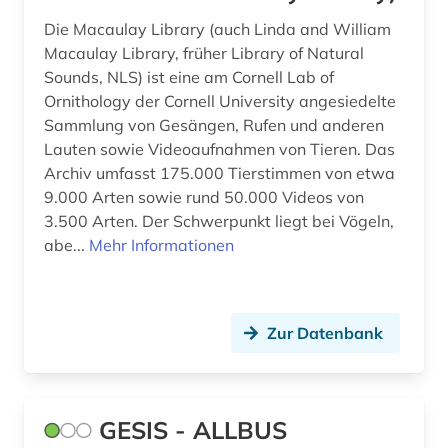
außerschulische bildung (1)
Die Macaulay Library (auch Linda and William
Macaulay Library, früher Library of Natural
avantgarde (1)
Sounds, NLS) ist eine am Cornell Lab of
Ornithology der Cornell University angesiedelte
baden-württemberg (8)
Sammlung von Gesängen, Rufen und anderen
Lauten sowie Videoaufnahmen von Tieren. Das
baden-württemberg. landesversorgungsamt
baden-württemberg (1)
Archiv umfasst 175.000 Tierstimmen von etwa
9.000 Arten sowie rund 50.000 Videos von
bakterien (1)
3.500 Arten. Der Schwerpunkt liegt bei Vögeln,
abe...
Mehr Informationen
balkanromanistik (1)
baltikum (1)
bank (2)
Zur Datenbank
banken (1)
bankenstatistik (3)
GESIS - ALLBUS