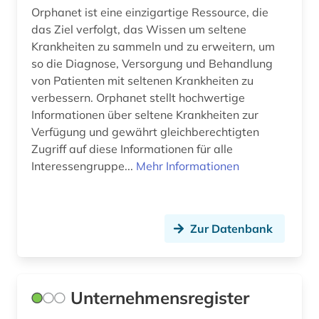
Orphanet ist eine einzigartige Ressource, die
auslandsschulden (3)
das Ziel verfolgt, das Wissen um seltene
auslandsvermögen (1)
Krankheiten zu sammeln und zu erweitern, um
so die Diagnose, Versorgung und Behandlung
auslandsverschuldung (3)
von Patienten mit seltenen Krankheiten zu
verbessern. Orphanet stellt hochwertige
ausschreibung (1)
Informationen über seltene Krankheiten zur
Verfügung und gewährt gleichberechtigten
aussprache (1)
Zugriff auf diese Informationen für alle
ausstellung (1)
Interessengruppe...
Mehr Informationen
ausstellungskatalog (1)
australien (1)
Zur Datenbank
auswanderer (2)
auswanderung (7)
Unternehmensregister
auswanderungspolitik (1)