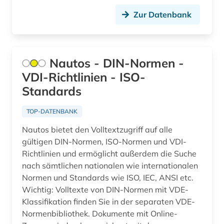
artenschutz (3)
Zur Datenbank
arthur (1)
artikel (1)
Nautos - DIN-Normen -
artusepik (1)
VDI-Richtlinien - ISO-
arzneibuch (2)
Standards
arzneimittel (22)
TOP-DATENBANK
arzneimittelbild (1)
Nautos bietet den Volltextzugriff auf alle
gültigen DIN-Normen, ISO-Normen und VDI-
arzneimitteldosis (1)
Richtlinien und ermöglicht außerdem die Suche
nach sämtlichen nationalen wie internationalen
arzneimittelforschung (1)
Normen und Standards wie ISO, IEC, ANSI etc.
arzneimittelinformationen (1)
Wichtig: Volltexte von DIN-Normen mit VDE-
Klassifikation finden Sie in der separaten VDE-
arzneimittelinformationssystem (1)
Normenbibliothek. Dokumente mit Online-