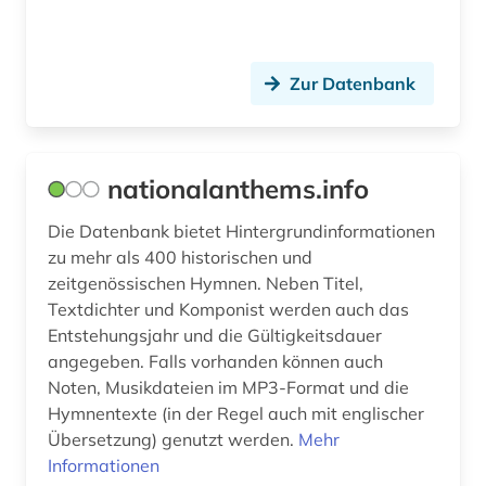
bauphysik (1)
baupreis (1)
Zur Datenbank
bauprodukt (1)
baurecht (2)
nationalanthems.info
bausanierung (1)
Die Datenbank bietet Hintergrundinformationen
baustoff (4)
zu mehr als 400 historischen und
baustoffe (1)
zeitgenössischen Hymnen. Neben Titel,
Textdichter und Komponist werden auch das
baustoffkunde (1)
Entstehungsjahr und die Gültigkeitsdauer
angegeben. Falls vorhanden können auch
bautechnik (2)
Noten, Musikdateien im MP3-Format und die
Hymnentexte (in der Regel auch mit englischer
bauunternehmer (1)
Übersetzung) genutzt werden.
Mehr
bauvorhaben (1)
Informationen