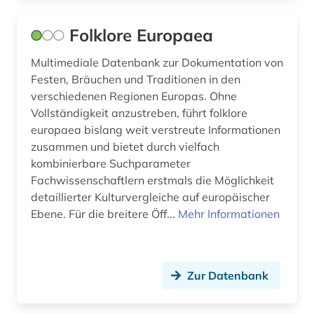
beschäftigung (4)
Folklore Europaea
beschäftigungstherapie (1)
Multimediale Datenbank zur Dokumentation von
besetzung (3)
Festen, Bräuchen und Traditionen in den
verschiedenen Regionen Europas. Ohne
besoldung (1)
Vollständigkeit anzustreben, führt folklore
europaea bislang weit verstreute Informationen
bestimmung (1)
zusammen und bietet durch vielfach
bestimmungsbuch (1)
kombinierbare Suchparameter
Fachwissenschaftlern erstmals die Möglichkeit
bestäubungsökologie (1)
detaillierter Kulturvergleiche auf europäischer
Ebene. Für die breitere Öff...
Mehr Informationen
beton (1)
betrieb umweltschutz (1)
Zur Datenbank
betriebliche altersversorgung (1)
betriebliches informationssystem (1)