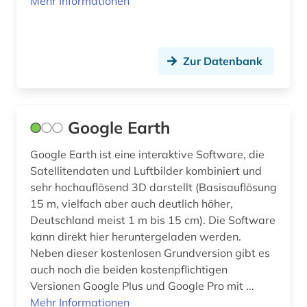
Mehr Informationen
behörden (1)
bekleidung (1)
Zur Datenbank
belgien (8)
benchmarking (1)
Google Earth
beobachtungsstudie (1)
Google Earth ist eine interaktive Software, die
berechnung (1)
Satellitendaten und Luftbilder kombiniert und
bergbau (3)
sehr hochauflösend 3D darstellt (Basisauflösung
15 m, vielfach aber auch deutlich höher,
bergbaustatistik (2)
Deutschland meist 1 m bis 15 cm). Die Software
kann direkt hier heruntergeladen werden.
bergen (2)
Neben dieser kostenlosen Grundversion gibt es
bericht (1)
auch noch die beiden kostenpflichtigen
Versionen Google Plus und Google Pro mit ...
berichterstattung (1)
Mehr Informationen