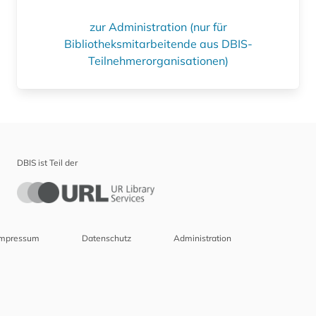
zur Administration (nur für
Bibliotheksmitarbeitende aus DBIS-
Teilnehmerorganisationen)
DBIS ist Teil der
Impressum
Datenschutz
Administration