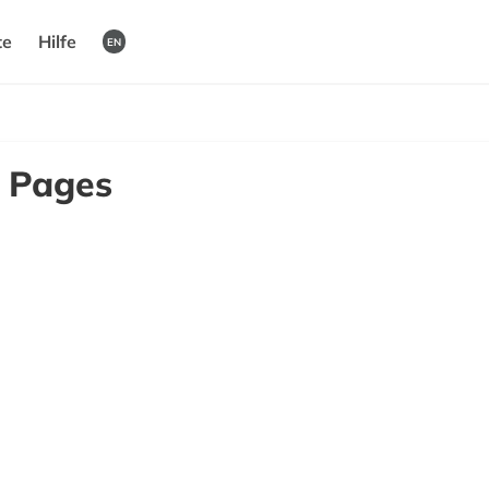
te
Hilfe
EN
y Pages