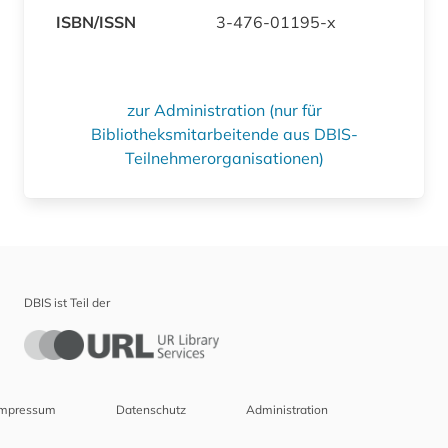
ISBN/ISSN
3-476-01195-x
zur Administration (nur für
Bibliotheksmitarbeitende aus DBIS-
Teilnehmerorganisationen)
DBIS ist Teil der
Impressum
Datenschutz
Administration