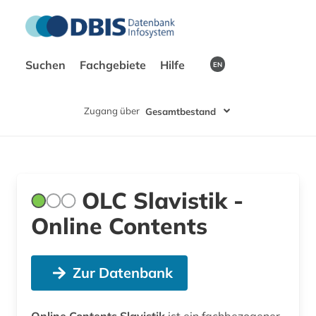
Suchen
Fachgebiete
Hilfe
EN
Zugang über
Gesamtbestand
OLC Slavistik -
Online Contents
Zur Datenbank
Online Contents Slavistik
ist ein fachbezogener