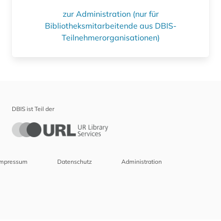
zur Administration (nur für
Bibliotheksmitarbeitende aus DBIS-
Teilnehmerorganisationen)
DBIS ist Teil der
Impressum
Datenschutz
Administration