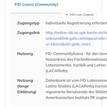
FID-Lizenz (Community)
Infos zum Zugang
Zugangstyp
Individuelle Registrierung erforder
Zugangslink
http://online-db.iai.spk-berlin.de/
unbound/link.gale.com/apps/colle
u=1ibero&sid=gale_marc
Nutzung
FID-Communitylizenz : für den ber
Nutzerkreis des Fachinformations
Lateinamerika, Karibik und Latino
(LACARinfo)
Nutzung
Datenbank ist vom FID Lateinamer
(lange
Latino Studies (LACARinfo) lizenzi
Erklärung)
registrierte Benutzende der Biblio
Amerikanischen Instit