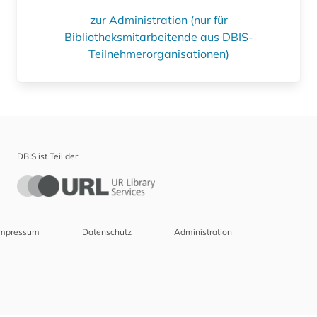
zur Administration (nur für
Bibliotheksmitarbeitende aus DBIS-
Teilnehmerorganisationen)
DBIS ist Teil der
Impressum
Datenschutz
Administration