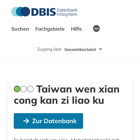
Suchen
Fachgebiete
Hilfe
EN
Zugang über
Gesamtbestand
Taiwan wen xian
cong kan zi liao ku
Zur Datenbank
Es handelt sich um eine „Metadatenbank“ mit