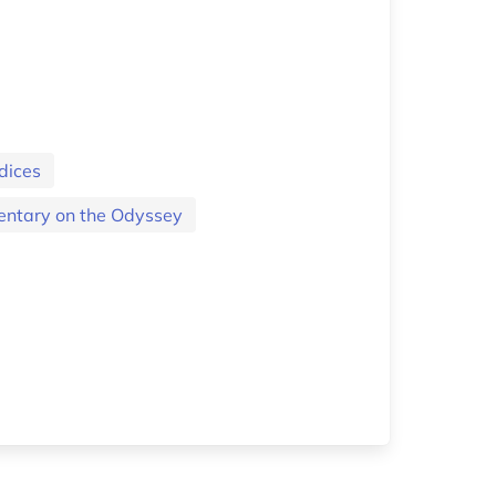
dices
entary on the Odyssey