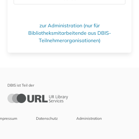
zur Administration (nur für
Bibliotheksmitarbeitende aus DBIS-
Teilnehmerorganisationen)
DBIS ist Teil der
Impressum
Datenschutz
Administration