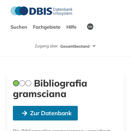
Suchen
Fachgebiete
Hilfe
EN
Zugang über
Gesamtbestand
Bibliografia
gramsciana
Zur Datenbank
Die Bibliographia gramscianana verzeichnet