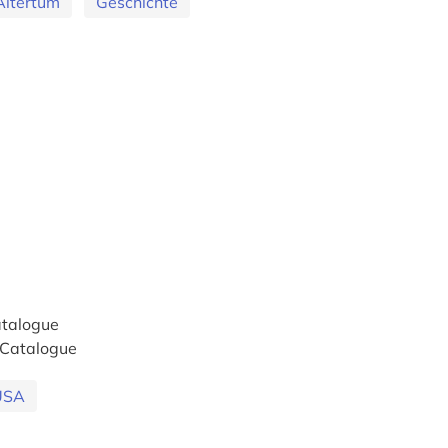
Altertum
Geschichte
talogue
Catalogue
USA