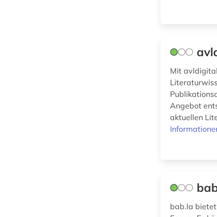
briefe (1)
Wissenschaftskunde,
Forschung, Hochschul-,
briefsammlung (3)
Museumswesen (5)
britische geschichte
avl
(1)
Mit avldigit
buchdruck (1)
Literaturwiss
buchwesen (1)
Publikations
Angebot ents
calderón (1)
aktuellen Li
Informatione
carlyle (2)
cartoon (1)
chemie (3)
bab
chinesisch (6)
bab.la biete
christopher marlowe