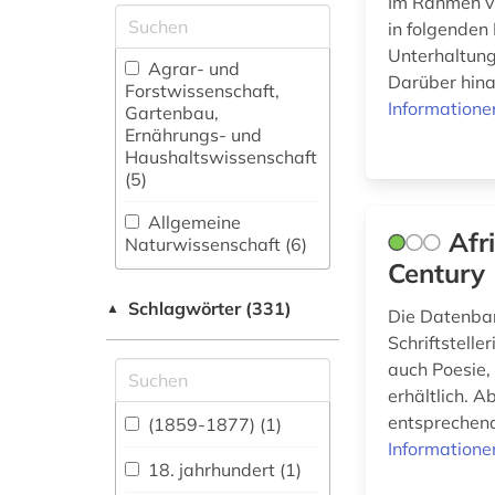
Im Rahmen vo
in folgenden
Unterhaltung
Agrar- und
Darüber hina
Forstwissenschaft,
Informatione
Gartenbau,
Ernährungs- und
Haushaltswissenschaft
(5)
Allgemeine
Afr
Naturwissenschaft (6)
Century
Allgemeine und
Schlagwörter (331)
fachübergreifende
▲
Die Datenban
Datenbanken (42)
Schriftstelle
auch Poesie, 
Allgemeine und
erhältlich. 
vergleichende Sprach-
und
entsprechend
(1859-1877) (1)
Literaturwissenschaft.
Informatione
Indogermanistik.
18. jahrhundert (1)
Außereuropäische