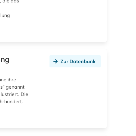
, die das
mlung
ong
Zur Datenbank
hne ihre
des“ genannt
ustriert. Die
hrhundert.