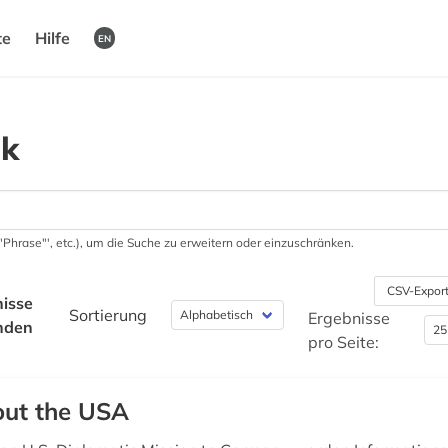
te
Hilfe
EN
ik
 '"Phrase"', etc.), um die Suche zu erweitern oder einzuschränken.
CSV-Expor
isse
Sortierung
Ergebnisse
nden
pro Seite:
ut the USA