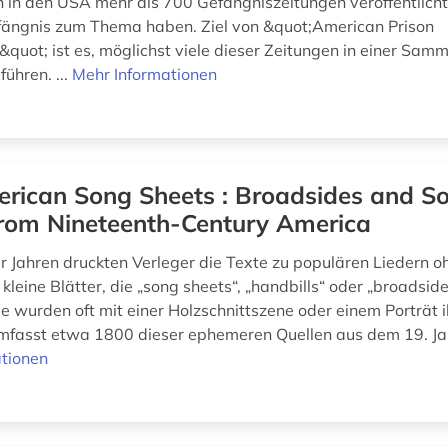
in den USA mehr als 700 Gefängniszeitungen veröffentlicht
ängnis zum Thema haben. Ziel von &quot;American Prison
uot; ist es, möglichst viele dieser Zeitungen in einer Sam
hren. ...
Mehr Informationen
rican Song Sheets : Broadsides and S
from Nineteenth-Century America
r Jahren druckten Verleger die Texte zu populären Liedern o
kleine Blätter, die „song sheets“, „handbills“ oder „broadsi
 wurden oft mit einer Holzschnittszene oder einem Porträt ill
fasst etwa 1800 dieser ephemeren Quellen aus dem 19. Ja
tionen