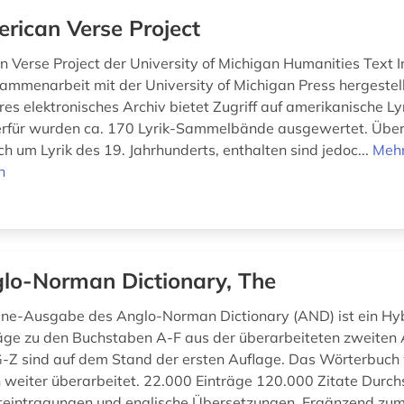
rican Verse Project
 Verse Project der University of Michigan Humanities Text In
ammenarbeit mit der University of Michigan Press hergestell
s elektronisches Archiv bietet Zugriff auf amerikanische Lyr
ierfür wurden ca. 170 Lyrik-Sammelbände ausgewertet. Üb
ch um Lyrik des 19. Jahrhunderts, enthalten sind jedoc...
Meh
n
lo-Norman Dictionary, The
ine-Ausgabe des Anglo-Norman Dictionary (AND) ist ein Hyb
räge zu den Buchstaben A-F aus der überarbeiteten zweiten 
G-Z sind auf dem Stand der ersten Auflage. Das Wörterbuch
ch weiter überarbeitet. 22.000 Einträge 120.000 Zitate Durc
teintragungen und englische Übersetzungen. Ergänzend zum 