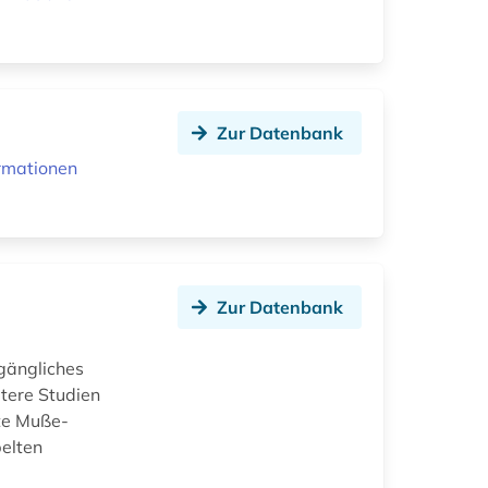
Zur Datenbank
rmationen
Zur Datenbank
gängliches
tere Studien
tte Muße-
pelten