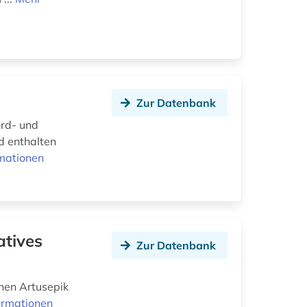
Zur Datenbank
ord- und
d enthalten
mationen
atives
Zur Datenbank
chen Artusepik
ormationen