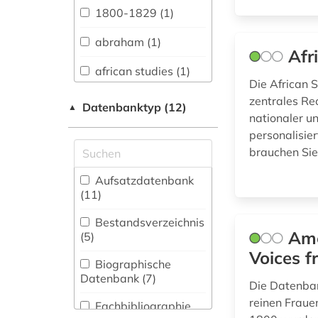
Sprachen und
1800-1829 (1)
Literaturen (47)
abraham (1)
Anglistik.
Afr
Amerikanistik (174)
african studies (1)
Die African S
Archäologie (3)
afrikaforschung (1)
zentrales Re
Datenbanktyp (12)
▲
nationaler un
Architektur,
afrikastudien (1)
Bauingenieur- und
personalisier
Vermessungswesen (4)
brauchen Sie
afrikawissenschaften
Biologie,
Aufsatzdatenbank
(1)
Biotechnologie (3)
(11
)
afroamerikaner (1)
Buch- und
Bestandsverzeichnis
Bibliothekswesen,
Ame
(5
)
allgemeine und
Informationswissenschaft
Voices f
vergleichende
(9)
Biographische
literaturwissenschaft
Datenbank (7
)
(1)
Die Datenban
Chemie und
reinen Fraue
Pharmazie (5)
Fachbibliographie
altamerikanistik (1)