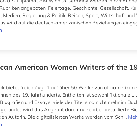
n U.S. Diplomatic Mission to Germany werden Information
 Rubriken angeboten: Feiertage, Geschichte, Gesellschaft, Ku
, Medien, Regierung & Politik, Reisen, Sport, Wirtschaft und
us wird auf die deutsch-amerikanischen Beziehungen eing
n
ican American Women Writers of the 1
k bietet freien Zugriff auf über 50 Werke von afroamerikan
rinnen des 19. Jahrhunderts. Enthalten ist sowohl fiktionale Lit
Biografien und Essays, viele der Titel sind nicht mehr im Bu
Abgerundet wird das Angebot durch kurze aber detaillierte Bi
en Autorin. Die digitalisierten Werke werden vom Sch...
Meh
n