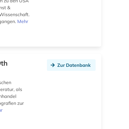
en zu den USA
nst &
 Wissenschaft.
egangen.
Mehr
9th
Zur Datenbank
ischen
eratur, als
chhandel
ografien zur
r