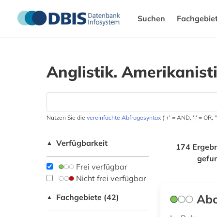
Suchen
Fachgebie
Anglistik. Amerikanist
Nutzen Sie die
vereinfachte Abfragesyntax
('+' = AND, '|' = OR,
Verfügbarkeit
▲
174 Ergebn
gefu
Frei verfügbar
Nicht frei verfügbar
Abo
Fachgebiete (42)
▲