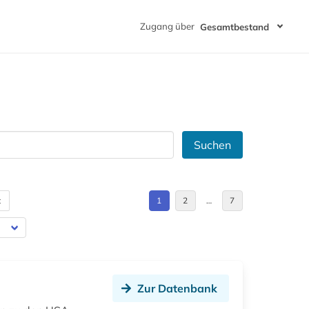
Zugang über
Gesamtbestand
Suchen
t
1
2
…
7
Zur Datenbank