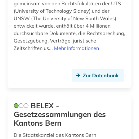
gewerblicher rechtsschutz (6)
gemeinsam von den Rechtsfakultäten der UTS
(University of Technology Sidney) und der
gottfried wilhelm leibniz (1)
UNSW (The University of New South Wales)
entwickelt wurde, enthält über 4 Millionen
graue literatur (2)
durchsuchbare Dokumente, die Rechtsprechung,
großbritannien (6)
Gesetzgebung, Verträge, juristische
Zeitschriften us...
Mehr Informationen
grundrecht (2)
habsburger (1)
Zur Datenbank
halluzination (1)
hamburg (2)
handelsgericht (1)
BELEX -
Gesetzessammlungen des
handelsmarke (1)
Kantons Bern
handelsrecht (1)
Die Staatskanzlei des Kantons Bern