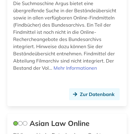
Die Suchmaschine Argus bietet eine
übergreifende Suche in der Beständeübersicht
genossenschaftsregister (1)
sowie in allen verfügbaren Online-Findmitteln
geographie (1)
(Findbücher) des Bundesarchivs. Ein Teil der
Findmittel ist noch nicht in die Online-
gericht (3)
Rechercheangebote des Bundesarchivs
integriert. Hinweise dazu können Sie der
gerichtsentscheidung (10)
Beständeübersicht entnehmen. Findmittel der
gerichtshof (2)
Abteilung Filmarchiv sind nicht integriert. Der
Bestand der Vol...
Mehr Informationen
gerichtsurteil (1)
gerichtsurteile (1)
Zur Datenbank
gerichtsverfahren (1)
geschichte (14)
geschichte &lt;1674-1913&gt; (1)
Asian Law Online
geschichte 1298-1810 (1)