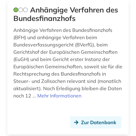
Anhängige Verfahren des
europäischer gerichtshof (1)
Bundesfinanzhofs
europäischer gerichtshof für menschenrechte
(2)
Anhängige Verfahren des Bundesfinanzhofs
(BFH) und anhängige Verfahren beim
europäisches gericht (1)
Bundesverfassungsgericht (BVerfG), beim
Gerichtshof der Europäischen Gemeinschaften
europäisches parlament (2)
(EuGH) und beim Gericht erster Instanz der
europäisches schrifttum (3)
Europäischen Gemeinschaften, soweit sie für die
Rechtsprechung des Bundesfinanzhofs in
evangelisch-lutherische kirche in oldenburg
Steuer- und Zollsachen relevant sind (monatlich
(1)
aktualisiert). Nach Erledigung bleiben die Daten
evangelisch-lutherische landeskirche
noch 12 ...
Mehr Informationen
hannovers (1)
evangelisch-lutherische landeskirche in
braunschweig (1)
Zur Datenbank
evangelisch-reformierte kirche (1)