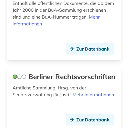
Enthält alle öffentlichen Dokumente, die ab dem
informationsfreiheit (1)
Jahr 2000 in der BuA-Sammlung erschienen
inschrift (1)
sind und eine BuA-Nummer tragen.
Mehr
Informationen
insolvenz (2)
insolvenzgericht (1)
Zur Datenbank
international labour organization (2)
international military tribunal (1)
internationale arbeitsorganisation (1)
Berliner Rechtsvorschriften
internationale rechtsprechung (1)
Amtliche Sammlung. Hrsg. von der
Senatsverwaltung für Justiz
Mehr Informationen
internationale rechtssprechung (1)
internationale und interdisziplinäre
rechtsforschung (1)
Zur Datenbank
internationaler strafgerichtshof (1)