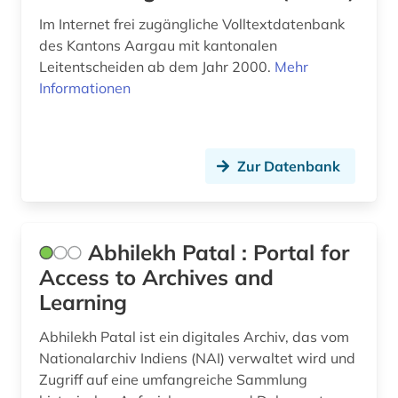
unterricht und kultus (1)
Im Internet frei zugängliche Volltextdatenbank
Norwegen (2)
bayern. bayerisches staatsministerium für
des Kantons Aargau mit kantonalen
wissenschaft und kunst (1)
Oesterreich (15)
Leitentscheiden ab dem Jahr 2000.
Mehr
Informationen
behörde (1)
Osteuropa (1)
belgien (4)
Polen (1)
Zur Datenbank
bericht (1)
Portugal (2)
berlin (4)
Rheinland-Pfalz (4)
berufsforschung (1)
Roemisches Reich (3)
Abhilekh Patal : Portal for
Access to Archives and
besatzungsmacht (1)
Russland, Sowjetunion (2)
Learning
besonderer teil (1)
Saarland (4)
Abhilekh Patal ist ein digitales Archiv, das vom
bestand (1)
Sachsen (4)
Nationalarchiv Indiens (NAI) verwaltet wird und
Zugriff auf eine umfangreiche Sammlung
betriebswirtschaft (1)
Sachsen-Anhalt (3)