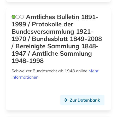
engagement (1)
england (1)
Amtliches Bulletin 1891-
1999 / Protokolle der
englisch (1)
Bundesversammlung 1921-
enteignung (1)
1970 / Bundesblatt 1849-2008
/ Bereinigte Sammlung 1848-
entgeltsystem (1)
1947 / Amtliche Sammlung
entscheide (1)
1948-1998
entscheidung (1)
Schweizer Bundesrecht ab 1948 online
Mehr
Informationen
entscheidungssammlung (17)
entwicklung (1)
erlass (3)
Zur Datenbank
eth zürich (1)