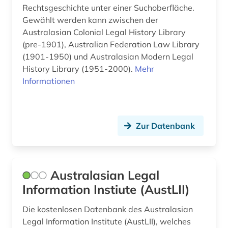
gesetzeskommentare (1)
Rechtsgeschichte unter einer Suchoberfläche.
Gewählt werden kann zwischen der
gesetzessammlung (1)
Australasian Colonial Legal History Library
gesetzestext (1)
(pre-1901), Australian Federation Law Library
(1901-1950) und Australasian Modern Legal
gesetzestexte (2)
History Library (1951-2000).
Mehr
Informationen
gesetzgebung (18)
gesetzgebungsprozess (1)
Zur Datenbank
gesetzgebungsverfahren (1)
gesetzsammlung (1)
gesundheitsrecht (1)
Australasian Legal
Information Instiute (AustLII)
gewalt (2)
Die kostenlosen Datenbank des Australasian
gewerbliche schutzrechte (5)
Legal Information Institute (AustLII), welches