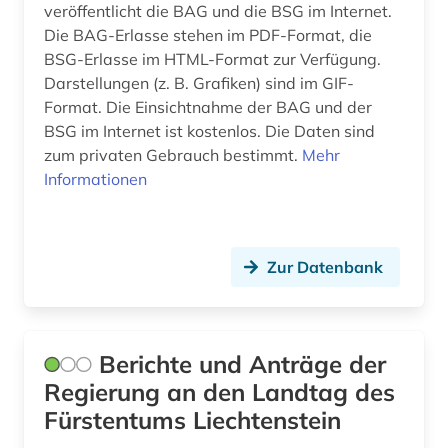
handelsregister (1)
veröffentlicht die BAG und die BSG im Internet.
Die BAG-Erlasse stehen im PDF-Format, die
handschrift (2)
BSG-Erlasse im HTML-Format zur Verfügung.
Darstellungen (z. B. Grafiken) sind im GIF-
hassrede (1)
Format. Die Einsichtnahme der BAG und der
BSG im Internet ist kostenlos. Die Daten sind
hate crime (1)
zum privaten Gebrauch bestimmt.
Mehr
heiliges römisches reich. reichshofrat (1)
Informationen
hessen (5)
hinduismus (1)
Zur Datenbank
historische persönlichkeit (1)
hochschulrecht (1)
Berichte und Anträge der
hohenzollern (1)
Regierung an den Landtag des
Fürstentums Liechtenstein
indien (3)