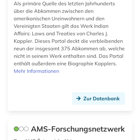
Als primäre Quelle des letzten Jahrhunderts
über die Abkommen zwischen den
deutscher presserat (1)
amerikanischen Ureinwohnern und den
deutsches sprachgebiet (2)
Vereinigten Staaten gilt das Werk Indian
Affairs: Laws and Treaties von Charles J.
deutschland (30)
Kappler. Dieses Portal deckt die verbleibenden
neun der insgesamt 375 Abkommen ab, welche
deutschland <deutsches reich> (1)
nicht in seinem Werk enthalten sind. Das Portal
enthält außerdem eine Biographie Kapplers.
deutschland bundestag (1)
Mehr Informationen
deutschland. bundesrat (1)
deutschland. deutscher bundestag (1)
Zur Datenbank
deutschsprachige gemeinschaft belgien (1)
deutschsprachige gemeinschaft in belgien (1)
AMS-Forschungsnetzwerk
dharmaś (1)