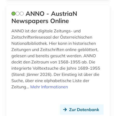
evangelische kirche der pfalz (1)
ANNO - AustriaN
evangelische kirche im rheinland (1)
Newspapers Online
evangelische kirche in berlin-brandenburg (1)
ANNO ist der digitale Zeitungs- und
Zeitschriftenlesesaal der Österreichischen
evangelische kirche in hessen und nassau (1)
Nationalbibliothek. Hier kann in historischen
evangelische kirche in mitteldeutschland (1)
Zeitungen und Zeitschriften online geblättert,
gelesen und bereits gesucht werden. ANNO
evangelische kirche von kurhessen-waldeck
deckt den Zeitraum von 1568-1955 ab. Die
(1)
integrierte Volltextsuche die Jahre 1689-1955
(Stand: Jänner 2026). Der Einstieg ist über die
evangelische kirche von westfalen (1)
Suche, über eine alphabetische Liste der
evangelische landeskirche in baden (1)
Zeitung...
Mehr Informationen
evangelische landeskirche in württemberg (1)
explosionen (1)
Zur Datenbank