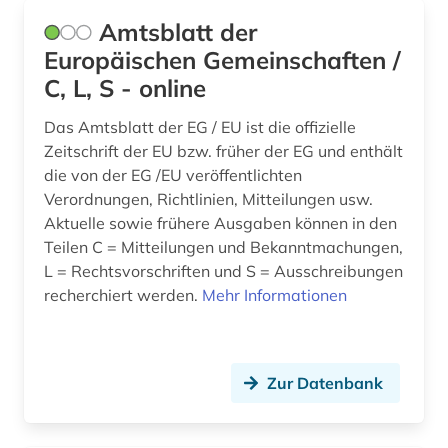
eu (4)
Amtsblatt der
eu-mitgliedsstaaten (1)
Europäischen Gemeinschaften /
C, L, S - online
eu-recht (1)
Das Amtsblatt der EG / EU ist die offizielle
europa (12)
Zeitschrift der EU bzw. früher der EG und enthält
die von der EG /EU veröffentlichten
europarecht (4)
Verordnungen, Richtlinien, Mitteilungen usw.
european case law identifier (1)
Aktuelle sowie frühere Ausgaben können in den
Teilen C = Mitteilungen und Bekanntmachungen,
european university institute (1)
L = Rechtsvorschriften und S = Ausschreibungen
recherchiert werden.
Mehr Informationen
europäische (1)
europäische kommission (2)
europäische kommission für menschenrechte
Zur Datenbank
(1)
europäische union (35)