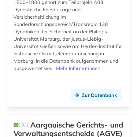
1500–1800 gehört zum Teilprojekt A03
Italien (2)
Dynastische Eheverträge und
ausländisches recht (2)
Versicherheitlichung im
Kanada (3)
australasien (1)
Sonderforschungsbereich/Transregio 138
Dynamiken der Sicherheit an der Philipps-
Korea (1)
ausweis (1)
Universität Marburg, der Justus-Liebig-
Universität Gießen sowie am Herder-Institut für
Liechtenstein (3)
baden-württemberg (4)
historische Ostmitteleuropaforschung in
Litauen (1)
barbosa (1)
Marburg. In die Datenbank aufgenommen und
ausgewertet we...
Mehr Informationen
Luxemburg (1)
bayern (3)
Mecklenburg-Vorpommern (2)
bayern. bayerische staatsregierung (1)
Zur Datenbank
Mittelamerika (1)
bayern. bayerisches staatsministerium der
finanzen (1)
Moldawien (1)
bayern. bayerisches staatsministerium der
justiz (1)
Niedersachsen (6)
Aargauische Gerichts- und
Verwaltungsentscheide (AGVE)
bayern. bayerisches staatsministerium für
Nordrhein-Westfalen (4)