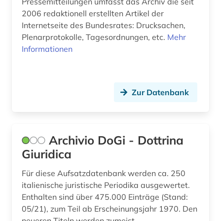
Pressemitteilungen umfasst das Archiv die seit
freie plattform (1)
2006 redaktionell erstellten Artikel der
Internetseite des Bundesrates: Drucksachen,
freiwillige selbstkontrolle (1)
Plenarprotokolle, Tagesordnungen, etc.
Mehr
frühe neuzeit (2)
Informationen
fundamentalismus (1)
fundstellenverzeichnis (1)
Zur Datenbank
färöer (2)
förderpreis für deutsche wissenschaftler im g.
w. leibniz-programm (1)
Archivio DoGi - Dottrina
Giuridica
führerschein (1)
Für diese Aufsatzdatenbank werden ca. 250
gebietsänderung (1)
italienische juristische Periodika ausgewertet.
gebrauchsmuster (1)
Enthalten sind über 475.000 Einträge (Stand:
05/21), zum Teil ab Erscheinungsjahr 1970. Den
gebrauchsmusteranmeldung (1)
neueren Titeln werden zumeist