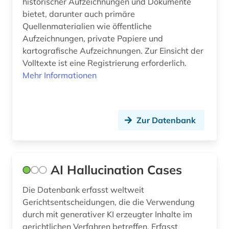
historischer Aufzeichnungen und Dokumente
bietet, darunter auch primäre
bibliografie (5)
Schleswig-Holstein (3)
Quellenmaterialien wie öffentliche
bibliographie (4)
Aufzeichnungen, private Papiere und
Schweden (4)
kartografische Aufzeichnungen. Zur Einsicht der
bibliographische quellen (1)
Schweiz (33)
Volltexte ist eine Registrierung erforderlich.
Mehr Informationen
bibliothek (2)
Slowakei (1)
bibliotheksbestand (1)
Spanien (2)
bildnis (1)
Zur Datenbank
Suedamerika (1)
bildstock (1)
Suedasien (3)
bildungsforschung (1)
Suedosteuropa (1)
AI Hallucination Cases
biografie (1)
Thueringen (5)
Die Datenbank erfasst weltweit
Gerichtsentscheidungen, die die Verwendung
biographie (1)
Tschechische Republik (1)
durch mit generativer KI erzeugter Inhalte im
bosnien und herzegowina (2)
gerichtlichen Verfahren betreffen. Erfasst
Tuerkei (2)