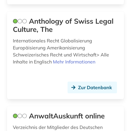
extremismus (1)
fachinformationsdienst (1)
Anthology of Swiss Legal
fachkraft (1)
Culture, The
fallgruppenpflege (1)
Internationales Recht Globalisierung
Europäisierung Amerikanisierung
fallpauschale (1)
Schweizerisches Recht und Wirtschaft> Alle
fallsammlung (1)
Inhalte in Englisch
Mehr Informationen
familienunternehmen (1)
feminismus (1)
Zur Datenbank
festschrift (1)
feuerwehrwesen (1)
AnwaltAuskunft online
finnland (1)
Verzeichnis der Mitglieder des Deutschen