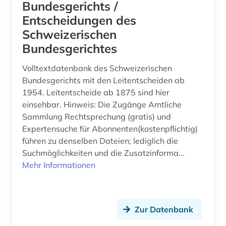
e-learning (1)
Bundesgerichts /
Entscheidungen des
ehe (1)
Schweizerischen
eheschließung (1)
Bundesgerichtes
eigentum (1)
Volltextdatenbank des Schweizerischen
Bundesgerichts mit den Leitentscheiden ab
einkommensbericht (1)
1954. Leitentscheide ab 1875 sind hier
einsehbar. Hinweis: Die Zugänge Amtliche
einwanderung (2)
Sammlung Rechtsprechung (gratis) und
eisenbahn (1)
Expertensuche für Abonnenten(kostenpflichtig)
führen zu denselben Dateien; lediglich die
elektronische zeitschrift (1)
Suchmöglichkeiten und die Zusatzinforma...
Mehr Informationen
elektronisches buch (4)
empfehlung (1)
energierecht (1)
Zur Datenbank