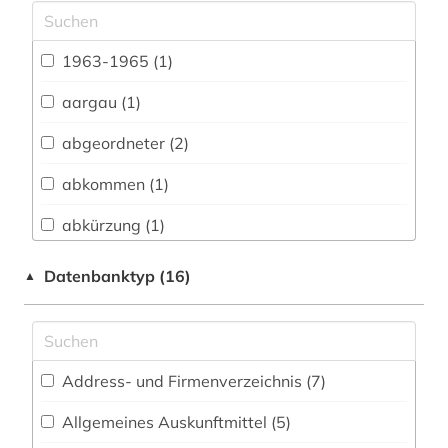
Archäologie (5)
Architektur, Bauingenieur- und
1963-1965 (1)
Vermessungswesen (12)
aargau (1)
Biologie, Biotechnologie (13)
abgeordneter (2)
Buch- und Bibliothekswesen,
Informationswissenschaft (8)
abkommen (1)
Chemie und Pharmazie (13)
abkürzung (1)
Elektrotechnik, Elektronik, Nachrichtentechnik
abraham (1)
Datenbanktyp (16)
▲
(9)
acts (1)
Energietechnik (10)
administrative tribunal (1)
Ethnologie (10)
Address- und Firmenverzeichnis (7
)
adressbuch (1)
Geographie (13)
Allgemeines Auskunftmittel (5
)
adreßbuch (1)
Geowissenschaften (5)