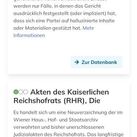
werden nur Fälle, in denen das Gericht
brandenburg (2)
USA (8)
ausdrücklich festgestellt (oder impliziert) hat,
dass sich eine Partei auf halluzinierte Inhalte
brandschutz (1)
oder Materialien gestützt hat.
Mehr
brasilien (1)
Informationen
bremische evangelische kirche (1)
bundesarbeitsgericht (1)
Zur Datenbank
bundesarchiv (1)
bundesfinanzhof (3)
Akten des Kaiserlichen
bundesgericht (1)
Reichshofrats (RHR), Die
bundesgerichtshof (2)
Es handelt sich um eine Neuverzeichnung der im
Wiener Haus-, Hof- und Staatsarchiv
bundesgesetz (1)
verwahrten und bisher unerschlossenen
Judizialakten des Reichshofrats. Das langfristige
bundesgesetzblatt (1)