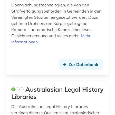
Überwachungstechnologien, die von den
geschmacksmuster (3)
Strafverfolgungsbehörden in Gemeinden in den
Vereinigten Staaten eingesetzt werden. Dazu
geschmacksmusterrecherche (2)
gehören Drohnen, am Körper getragene
Kameras, automatische Kennzeichenleser,
geschmacksmusterrecht (1)
Gesichtserkennung und vieles mehr.
Mehr
Informationen
gesellschaft (2)
gesetz (21)
gesetz gegen den unlauteren wettbewerb (1)
Zur Datenbank
gesetzblatt (3)
gesetzbuch (2)
Australasian Legal History
gesetze (7)
Libraries
gesetzentwurf (1)
Die Australasian Legal History Libraries
vereinen diverse Quellen zu australasiatischer