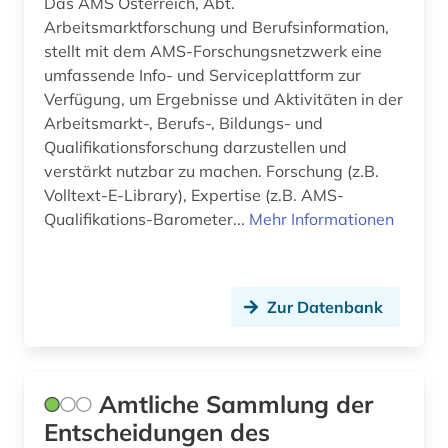
digitale rechte (1)
Das AMS Österreich, Abt.
Arbeitsmarktforschung und Berufsinformation,
digitalisat (1)
stellt mit dem AMS-Forschungsnetzwerk eine
umfassende Info- und Serviceplattform zur
digitalisierung (2)
Verfügung, um Ergebnisse und Aktivitäten in der
Arbeitsmarkt-, Berufs-, Bildungs- und
discovery service (1)
Qualifikationsforschung darzustellen und
diskriminierung (2)
verstärkt nutzbar zu machen. Forschung (z.B.
Volltext-E-Library), Expertise (z.B. AMS-
dissertation (2)
Qualifikations-Barometer...
Mehr Informationen
dokumentation (7)
dokumentenserver (3)
Zur Datenbank
droge (1)
dynastie (1)
Amtliche Sammlung der
dänemark (3)
Entscheidungen des