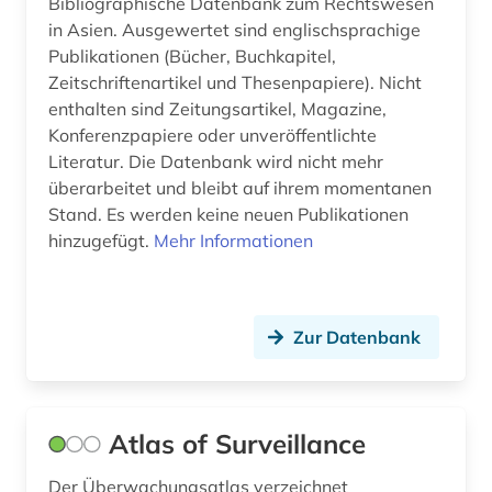
Bibliographische Datenbank zum Rechtswesen
in Asien. Ausgewertet sind englischsprachige
geschichte 1500-1900 (1)
Publikationen (Bücher, Buchkapitel,
Zeitschriftenartikel und Thesenpapiere). Nicht
geschichte 1740-1945 (1)
enthalten sind Zeitungsartikel, Magazine,
geschichte 1815-1914 (1)
Konferenzpapiere oder unveröffentlichte
Literatur. Die Datenbank wird nicht mehr
geschichte 1849 - 1923 (1)
überarbeitet und bleibt auf ihrem momentanen
Stand. Es werden keine neuen Publikationen
geschichte 1918 - 1989 (1)
hinzugefügt.
Mehr Informationen
geschichte 1933 bis 1945 (1)
geschichte 1945-1999 (1)
Zur Datenbank
geschichte 1945-2000 (1)
geschichte 2013-2017 (1)
Atlas of Surveillance
geschichte <1500 - 1800> (1)
Der Überwachungsatlas verzeichnet
geschlechterforschung (1)