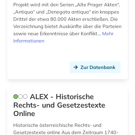
Projekt wird mit den Serien „Alte Prager Akten“,
bundesministerium (1)
„Antiqua“ und „Denegata antiqua“ ein knappes
Drittel der etwa 80.000 Akten erschließen. Die
bundespatentgericht (1)
Verzeichnung bietet Auskünfte über die Parteien
sowie neue Erkenntnisse über Konflikt...
Mehr
bundesrecht (11)
Informationen
bundesrepublik deutschland (1)
bundessozialgericht (2)
Zur Datenbank
bundestag (1)
bundesverfassungsgericht (2)
ALEX - Historische
bundesverwaltungsgericht (2)
Rechts- und Gesetzestexte
bürgerliches gesetzbuch (1)
Online
bürokratie (1)
Historische österreichische Rechts- und
Gesetzestexte online Aus dem Zeitraum 1740-
charta der grundrechte (1)