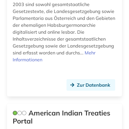
2003 sind sowohl gesamtstaatliche
chemie (9)
Gesetzestexte, die Landesgesetzgebung sowie
Parlamentaria aus Österreich und den Gebieten
codierung (1)
der ehemaligen Habsburgermonarchie
digitalisiert und online lesbar. Die
commonwealth (1)
Inhaltsverzeichnisse der gesamtstaatlichen
Gesetzgebung sowie der Landesgesetzgebung
copyright (1)
sind erfasst worden und durchs...
Mehr
corona (1)
Informationen
covid (1)
datenanalyse (1)
Zur Datenbank
datenauswertung (1)
demographie (1)
American Indian Treaties
design (2)
Portal
designschutz (2)