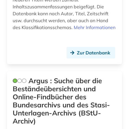
Inhaltszusammenfassungen beigefügt. Die
gebrauchsmusterrecht (1)
Datenbank kann nach Autor, Titel, Zeitschrift
usw. durchsucht werden, aber auch an Hand
gefahrstoff (1)
des Klassifikationsschemas.
Mehr Informationen
gefängnis (1)
geisteswissenschaft (1)
Zur Datenbank
geisteswissenschaften (3)
geistiges eigentum (2)
Argus : Suche über die
gelegenheitsschrift (1)
Beständeübersichten und
gemeinderat (1)
Online-Findbücher des
Bundesarchivs und des Stasi-
gender (1)
Unterlagen-Archivs (BStU-
gender studies (1)
Archiv)
generative ki (1)