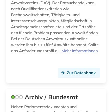
firmendaten (1)
Anwaltvereins (DAV). Der Ratsuchende kann
nach Qualifikationskriterien wie
fluch (1)
Fachanwaltschaften, Tätigkeits- und
Interessenschwerpunkten, Mitgliedschaft in
flurdenkmal (1)
Arbeitsgemeinschaften etc. und der Ortsnähe
den für sein Problem passenden Anwalt finden.
flüchtling (2)
Bei der Deutschen Anwaltauskunft online
flüchtlingshilfe (1)
werden ihm bis zu fünf Anwälte benannt. Sollte
das Anforderungsprofil a...
Mehr Informationen
forschungsdatenzentrum (1)
frankeich (1)
Zur Datenbank
frankreich (2)
frau (1)
frauengeschichte (1)
Archiv / Bundesrat
frauenrecht (1)
Neben Parlamentsdokumenten und